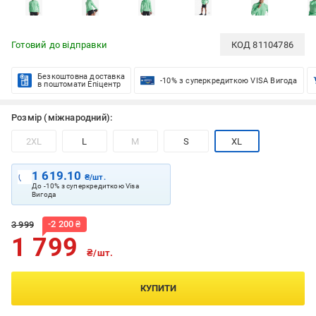
Готовий до відправки
КОД
81104786
Безкоштовна доставка
-10% з суперкредиткою VISA Вигода
в поштомати Епіцентр
Розмір (міжнародний):
2XL
L
M
S
XL
1 619.10
₴/шт.
До -10% з суперкредиткою Visa
Вигода
-
2 200
₴
3 999
1 799
₴/шт.
КУПИТИ