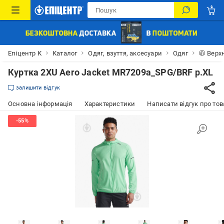
Епіцентр К
Каталог
Одяг, взуття, аксесуари
Одяг
🧥 Верх
Куртка 2XU Aero Jacket MR7209a_SPG/BRF р.XL
залишити відгук
Основна інформація
Характеристики
Написати відгук про тов