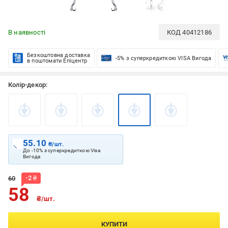
В наявності
КОД
40412186
Безкоштовна доставка
-5% з суперкредиткою VISA Вигода
в поштомати Епіцентр
Колір-декор:
55.10
₴/шт.
До -10% з суперкредиткою Visa
Вигода
-
2
₴
60
58
₴/шт.
КУПИТИ