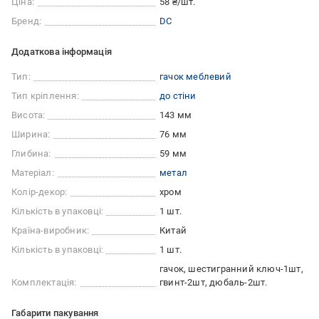
Ціна:
58 ₴/шт.
Бренд:
DC
Додаткова інформація
Тип:
гачок меблевий
Тип кріплення:
до стіни
Висота:
143 мм
Ширина:
76 мм
Глибина:
59 мм
Матеріал:
метал
Колір-декор:
хром
Кількість в упаковці:
1 шт.
Країна-виробник:
Китай
Кількість в упаковці:
1 шт.
гачок, шестигранний ключ-1шт,
Комплектація:
гвинт-2шт, дюбаль-2шт.
Габарити пакування