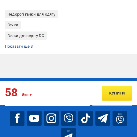
Недорогі гачки для одягу
Гачки
Гачки для одягу DC
Гачок меблевий
Гачки для одягу на стіну
Гачки для одягу метал
Показати ще 3
Підписуйтесь, щоб дізнаватись першим про акції та пропозиції
58
КУПИТИ
₴/шт.
ПІДПИСАТИСЯ
bot
bot