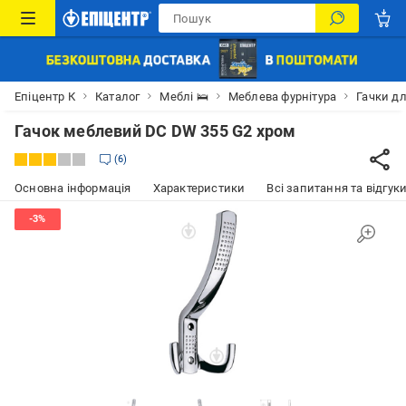
Епіцентр К
Каталог
Меблі 🛌
Меблева фурнітура
Гачки дл
Гачок меблевий DC DW 355 G2 хром
6
Основна інформація
Характеристики
Всі запитання та відгуки