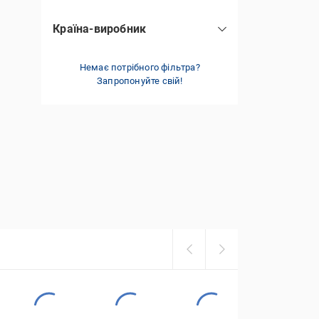
Країна-виробник
Китай
(5)
Україна
Немає потрібного фільтра?
(2)
Запропонуйте свій!