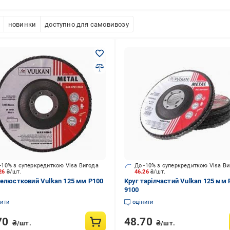
новинки
доступно для самовивозу
-10% з суперкредиткою Visa Вигода
До -10% з суперкредиткою Visa В
.26
₴/шт.
46.26
₴/шт.
пелюстковий Vulkan 125 мм P100
Круг тарілчастий Vulkan 125 мм 
9100
нити
оцінити
70
48.70
₴/шт.
₴/шт.