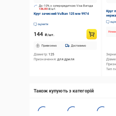
До -10% з суперкредиткою Visa Вигода
136.80
₴/шт.
Круг 
Круг зачисний Vulkan 125 мм 9974
нержа
оці
оцінити
Немає
144
₴/шт.
Привеземо
Доставимо
Діаметр
125
Зерни
Призначення
для дриля
Діаме
Приз
Тип п
Також купують з категорій