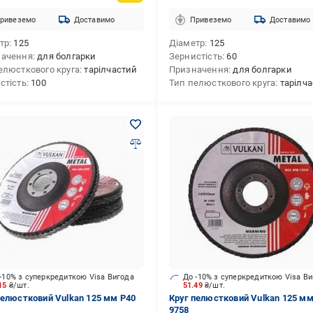
ривеземо
Доставимо
Привеземо
Доставимо
тр
125
Діаметр
125
начення
для болгарки
Зернистість
60
елюсткового круга
тарілчастий
Призначення
для болгарки
стість
100
Тип пелюсткового круга
тарілч
-10% з суперкредиткою Visa Вигода
До -10% з суперкредиткою Visa В
.15
₴/шт.
51.49
₴/шт.
пелюстковий Vulkan 125 мм P40
Круг пелюстковий Vulkan 125 мм
9758