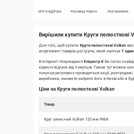
КРУГИ ВІДРІЗНІ
РУКАВИЦІ РОБОЧІ
РОЗЧИННИКИ
Вирішили купити Круги пелюсткові 
Для того, щоб купити
Круги пелюсткові Vulkan
вис
асортимент товарів цієї групи, який налічує
7 оди
В інтернет-гіпермаркеті
Епіцентр К
Ви легко знайде
корисні відгуки від покупців. Також тут можна оз
покупця регулярно проводяться акції, розпродажі 
виробника, зможете забрати його в Києві або в 
Ціни на Круги пелюсткові Vulkan
Товар
Круг зачисний Vulkan 125 мм 9968