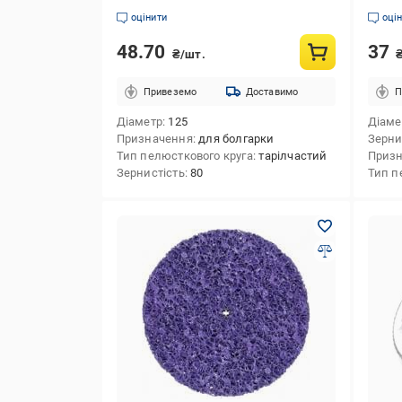
оцінити
оці
48.70
37
₴/шт.
Привеземо
Доставимо
П
Діаметр
125
Діаме
Призначення
для болгарки
Зерни
Тип пелюсткового круга
тарілчастий
Приз
Зернистість
80
Тип п