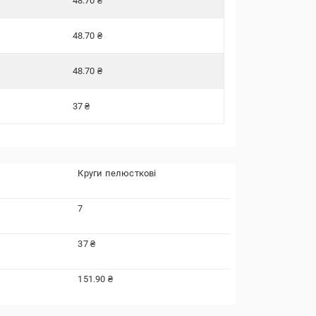
48.70 ₴
48.70 ₴
48.70 ₴
37 ₴
Круги пелюсткові
7
37 ₴
151.90 ₴