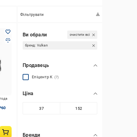
Фільтрувати
Ви обрали
очистити всі
бренд:
Vulkan
Продавець
Епіцентр К
(7)
Ціна
игода
P60
Бренди