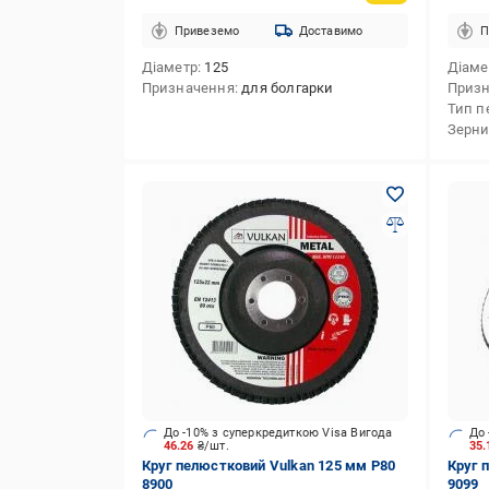
Привеземо
Доставимо
П
Діаметр
125
Діаме
Призначення
для болгарки
Приз
Тип п
Зерни
До -10% з суперкредиткою Visa Вигода
До 
46.26
₴/шт.
35
Круг пелюстковий Vulkan 125 мм P80
Круг 
8900
9099