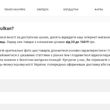
ПЕНЗЛІ МАЛЯРНІ
СВЕРДЛА
КОРДЩІТКИ
ФАРБА
Vulkan?
окої якості за доступною ціною, досить відвідати наш інтернет-магаз
ниць
. Серед них товари з низькими цінами
від 20 до 10419
грн.
те оригінальні фото цих товарів, дізнаєтеся основні характеристики і т
найомитися з цікавими статтями з різних тем і подивитися відеоогляди
та знижки з безліччю вигідних позицій. Купуючи у нас, Ви отримаєте 
будь-якому іншому місті України, попередньо оформивши доставку аб