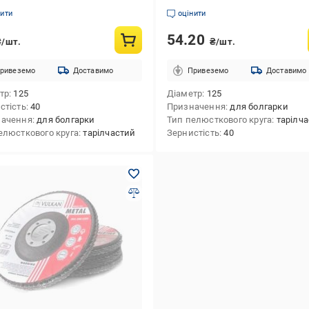
нити
оцінити
54.20
₴/шт.
₴/шт.
ривеземо
Доставимо
Привеземо
Доставимо
тр
125
Діаметр
125
стість
40
Призначення
для болгарки
начення
для болгарки
Тип пелюсткового круга
тарілч
елюсткового круга
тарілчастий
Зернистість
40