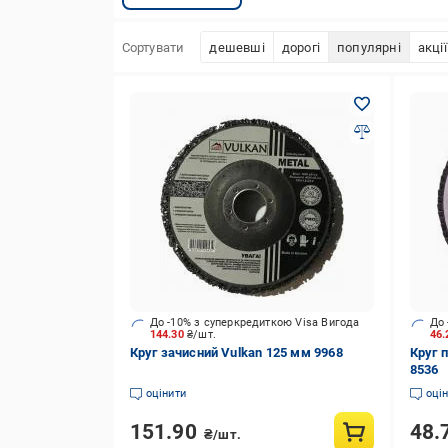
Сортувати
дешевші
дорогі
популярні
акції
До -10% з суперкредиткою Visa Вигода
До 
144.30
₴/шт.
46
Круг зачисний Vulkan 125 мм 9968
Круг 
8536
оцінити
оці
151.90
48.
₴/шт.