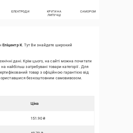
ЕЛЕКТРОДИ
КРУГИ НА
САМОРІЗИ
ВАЛИКИ МАЛЯР
ЛИПУЧЦІ
ин
Епіцентр К
. Тут Ви знайдете широкий
ехнічні дані. Крім цього, на сайті можна почитати
 на найбільш затребувані товари категорії
. Для
сертифікований товар з офіційною гарантією від
о скориставшися безкоштовним самовивозом.
Ціна
151.90 ₴