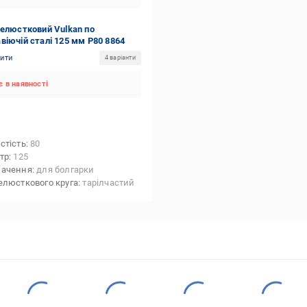
пелюстковий Vulkan по
віючій сталі 125 мм P80 8864
нити
4 варіанти
 в наявності
стість
80
тр
125
начення
для болгарки
елюсткового круга
тарілчастий