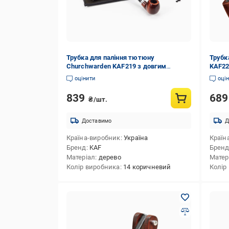
Трубка для паління тютюну
Трубк
Churchwarden KAF219 з довгим
KAF22
акриловим мундштуком 250 мм
оцінити
оці
839
68
₴/шт.
Доставимо
Д
Країна-виробник
Україна
Країн
Бренд
KAF
Брен
Матеріал
дерево
Матер
Колір виробника
14 коричневий
Колір