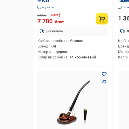
№1038
тампе
оцінити
оці
8 200
-
500
₴
1 3
7 700
₴/шт.
Доставимо
Д
Країна-виробник
Україна
Країн
Бренд
KAF
Брен
Матеріал
дерево
Матер
Колір виробника
14 коричневий
Колір