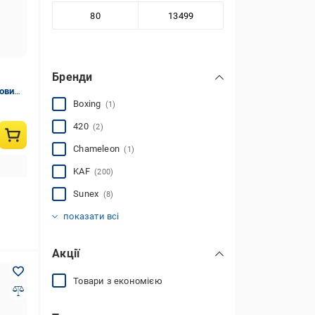
Бренди
ловим
см
Boxing
(1)
420
(2)
Chameleon
(1)
KAF
(200)
Sunex
(8)
Інше
(11)
показати всі
Акції
Товари з економією