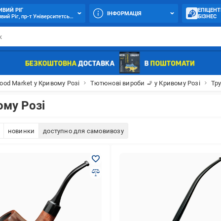
ИВИЙ РІГ
ЕПІЦЕНТ
ІНФОРМАЦІЯ
вий Ріг, пр-т Університетський (Гагаріна), 4-А
БІЗНЕС
ood Market у Кривому Розі
Тютюнові вироби 🚬 у Кривому Розі
Тру
ому Розі
новинки
доступно для самовивозу