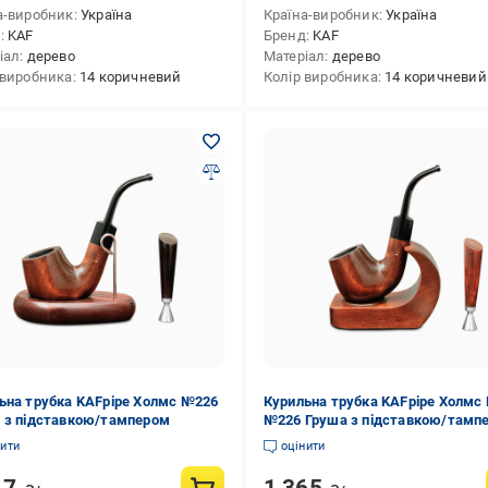
а-виробник
Україна
Країна-виробник
Україна
д
KAF
Бренд
KAF
іал
дерево
Матеріал
дерево
 виробника
14 коричневий
Колір виробника
14 коричневий
ьна трубка KAFpipe Холмс №226
Курильна трубка KAFpipe Холмс
 з підставкою/тампером
№226 Груша з підставкою/тамп
нити
оцінити
17
1 365