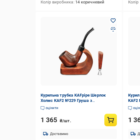
Колір виробника
14 коричневий
Колір
Курильна трубка KAFpipe Шерлок
Курил
Холмс KAF2 №229 Груша з
KAF2 
підставкою/тампером
тамп
оцінити
оці
1 365
1 3
₴/шт.
Доставимо
Д