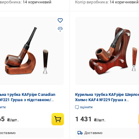
 виробника
14 коричневий
Колір виробника
14 коричневий
ьна трубка KAFpipe Canadian
Курильна трубка KAFpipe Шерло
№221 Груша з підставкою/
Холмс KAF4 №229 Груша з
ером
підставкою/тампером
нити
оцінити
65
1 431
₴/шт.
₴/шт.
оставимо
Доставимо