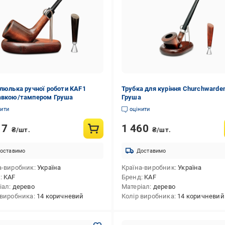
 люлька ручної роботи KAF1
Трубка для куріння Churchwarde
авкою/тампером Груша
Груша
нити
оцінити
17
1 460
₴/шт.
₴/шт.
оставимо
Доставимо
а-виробник
Україна
Країна-виробник
Україна
д
KAF
Бренд
KAF
іал
дерево
Матеріал
дерево
 виробника
14 коричневий
Колір виробника
14 коричневий