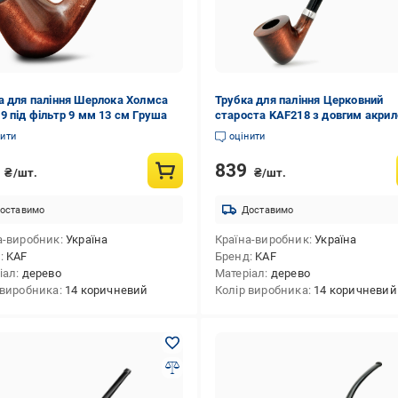
а для паління Шерлока Холмса
Трубка для паління Церковний
9 під фільтр 9 мм 13 см Груша
староста KAF218 з довгим акри
мундштуком із дерева груші 24 
нити
оцінити
9
839
₴/шт.
₴/шт.
оставимо
Доставимо
а-виробник
Україна
Країна-виробник
Україна
д
KAF
Бренд
KAF
іал
дерево
Матеріал
дерево
 виробника
14 коричневий
Колір виробника
14 коричневий