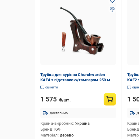
Трубка для куріння Churchwarden
Трубк
KAF4 з підставкою/тампером 250 мм
KAF2 
Груша
Груш
оцінити
оці
1 575
1 5
₴/шт.
Доставимо
Д
Країна-виробник
Україна
Країн
Бренд
KAF
Брен
Матеріал
дерево
Матер