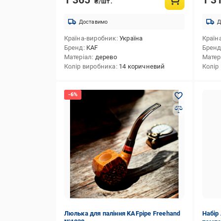
₴/шт.
Доставимо
Д
Країна-виробник
Україна
Країн
Бренд
KAF
Брен
Матеріал
дерево
Матер
Колір виробника
14 коричневий
Колір
Люлька для паління KAFpipe Freehand
Набір