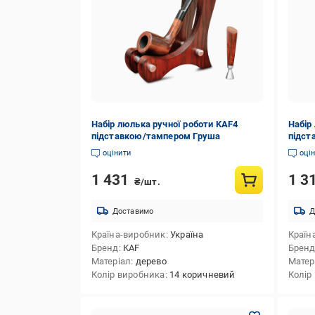
Набір люлька ручної роботи KAF4
Набір
підставкою/тампером Груша
підст
оцінити
оці
1 431
1 3
₴/шт.
Доставимо
Д
Країна-виробник
Україна
Країн
Бренд
KAF
Брен
Матеріал
дерево
Матер
Колір виробника
14 коричневий
Колір