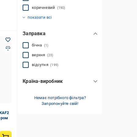
коричневий
(190)
прозорий
синій
срібло
сірий
фіолетовий
червоний
чорний
(2)
(3)
(4)
(5)
(1)
(18)
(1)
показати всі
Заправка
бічна
(1)
верхня
(23)
відсутня
(199)
Країна-виробник
Китай
(21)
Україна
Немає потрібного фільтра?
(202)
Запропонуйте свій!
 KAF2
ером