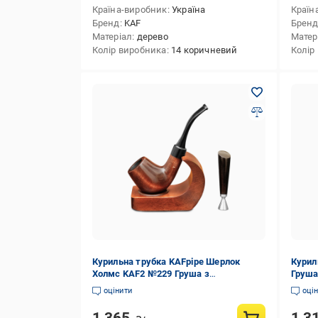
Країна-виробник
Україна
Країн
Бренд
KAF
Брен
Матеріал
дерево
Матер
Колір виробника
14 коричневий
Колір
Курильна трубка KAFpipe Шерлок
Курил
Холмс KAF2 №229 Груша з
Груша
підставкою/тампером
оцінити
оці
1 365
1 3