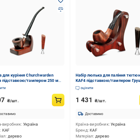
а для куріння Churchwarden
Набір люлька для паління тютю
з підставкою/тампером 250 мм
KAF4 підставкою/тампером Гру
а
нити
оцінити
07
1 431
₴/шт.
₴/шт.
оставимо
Доставимо
а-виробник
Україна
Країна-виробник
Україна
д
KAF
Бренд
KAF
іал
дерево
Матеріал
дерево