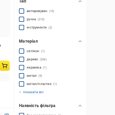
Тип
випаровувач
(10)
ручна
(210)
інструменти
(2)
Матеріал
n
силікон
(1)
дерево
(206)
кераміка
(1)
метал
(9)
метал/пластик
(1)
пластик
скло
дерев'яні
(2)
(4)
(1)
показати всі
Наявність фільтра