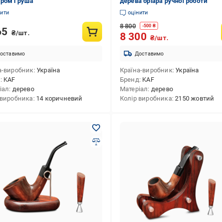
ром Груша
дерева бріара ручної роботи
нити
оцінити
8 800
-
500
₴
65
₴/шт.
8 300
₴/шт.
оставимо
Доставимо
а-виробник
Україна
Країна-виробник
Україна
д
KAF
Бренд
KAF
іал
дерево
Матеріал
дерево
 виробника
14 коричневий
Колір виробника
2150 жовтий