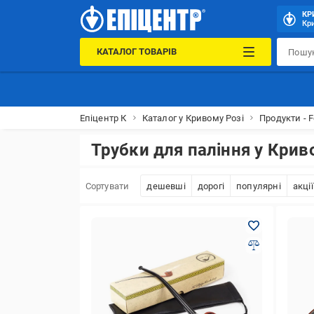
КР
Кри
КАТАЛОГ ТОВАРІВ
Епіцентр К
Каталог у Кривому Розі
Продукти - F
Трубки для паління у Крив
Сортувати
дешевші
дорогі
популярні
акції