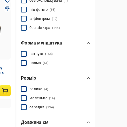
без охолоджувача
(1)
під фільтр
(66)
із фільтром
(10)
без фільтра
(145)
Форма мундштука
вигнута
(158)
пряма
(64)
ну
ша
Розмір
велика
(4)
маленька
(16)
середня
(134)
Довжина см