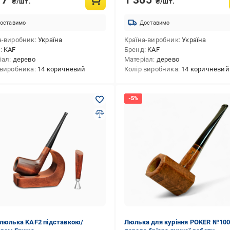
₴/шт.
₴/шт.
оставимо
Доставимо
а-виробник
Україна
Країна-виробник
Україна
д
KAF
Бренд
KAF
іал
дерево
Матеріал
дерево
 виробника
14 коричневий
Колір виробника
14 коричневий
 люлька KAF2 підставкою/
Люлька для куріння POKER №100