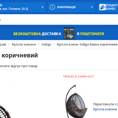
ЇВ
ЕПІЦЕНТ
ІНФОРМАЦІЯ
в, вул. Полярна, 20-Д
БІЗНЕС
дові
Крісла-кокони
Indigo
Крісло-кокон Indigo Емма коричнев
а коричневий
исати відгук про товар
Немає в наявності
Переглянути сх
Крісла-кокони 