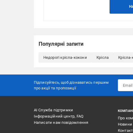
Н
Популярні запити
Недорогі крісла-кокони
Крісла
Крісла-
Підписуйтесь, щоб дізнаватись першим
про акції та пропозиції
АІ Служба підтримки
КОМПАН
Інформаційний центр, FAQ
Про ко
Написати нам повідомлення
Новини
Контак