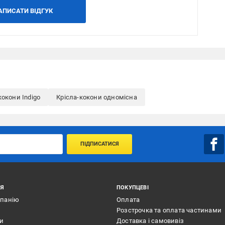
АПИСАТИ ВІДГУК
кокони Indigo
Крісла-кокони одномісна
ПІДПИСАТИСЯ
ІЯ
ПОКУПЦЕВІ
мпанію
Оплата
Розстрочка та оплата частинами
ти
Доставка і самовивіз