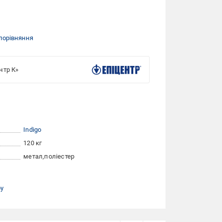
порівняння
нтр К»
Indigo
120 кг
метал
поліестер
ру