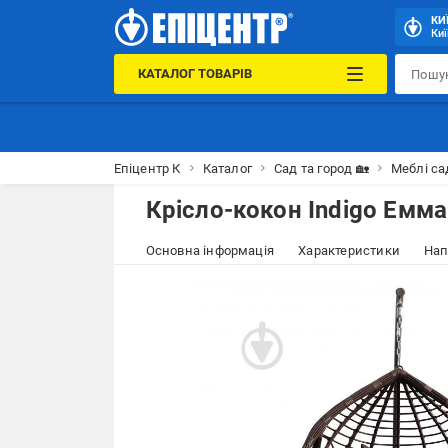
КИ
Киї
КАТАЛОГ ТОВАРІВ
Епіцентр К
Каталог
Сад та город 🏡
Меблі са
Крісло-кокон Indigo Емм
Основна інформація
Характеристики
Нап