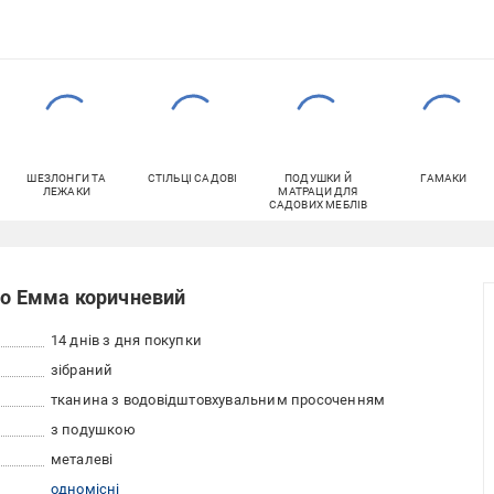
ШЕЗЛОНГИ ТА
СТІЛЬЦІ САДОВІ
ПОДУШКИ Й
ГАМАКИ
ЛЕЖАКИ
МАТРАЦИ ДЛЯ
САДОВИХ МЕБЛІВ
go Емма коричневий
14 днів з дня покупки
зібраний
тканина з водовідштовхувальним просоченням
з подушкою
металеві
одномісні