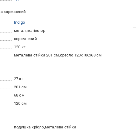
ма коричневий
Indigo
метал
поліестер
коричневий
120 кг
металева стійка 201 см
кресло 120x106x68 см
27 кг
201 см
68 см
120 см
подушка
крісло
металева стійка