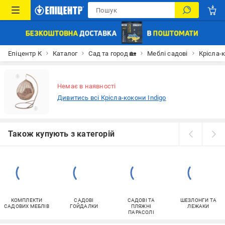
Епіцентр К
Каталог
Сад та город 🏡
Меблі садові
Крісла-
Немає в наявності
Дивитись всі Крісла-кокони Indigo
Також купують з категорій
КОМПЛЕКТИ
САДОВІ
САДОВІ ТА
ШЕЗЛОНГИ ТА
САДОВИХ МЕБЛІВ
ГОЙДАЛКИ
ПЛЯЖНІ
ЛЕЖАКИ
ПАРАСОЛІ