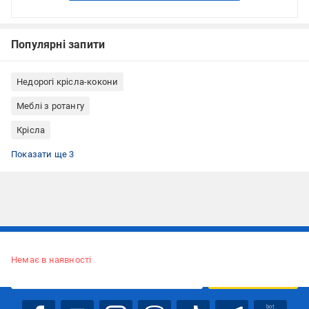
Популярні запити
Недорогі крісла-кокони
Меблі з ротангу
Крісла
Крісла-кокони Indigo
Крісла-кокони одномісна
Крісла-кокони з штучного ротангу
Показати ще 3
Підписуйтесь, щоб дізнаватись першим про акції та пропозиції
Немає в наявності
ПІДПИСАТИСЯ
bot