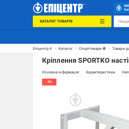
КИ
Киї
КАТАЛОГ ТОВАРІВ
Епіцентр К
Каталог
Спорттовари ⚽
Товари д
Кріплення SPORTKO насті
Основна інформація
Характеристики
Нап