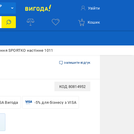
Р
Увійти
Кошик
ення SPORTKO настінне 1011
залишити відгук
КОД
80814952
SA Вигода
-5% для бізнесу з VISA