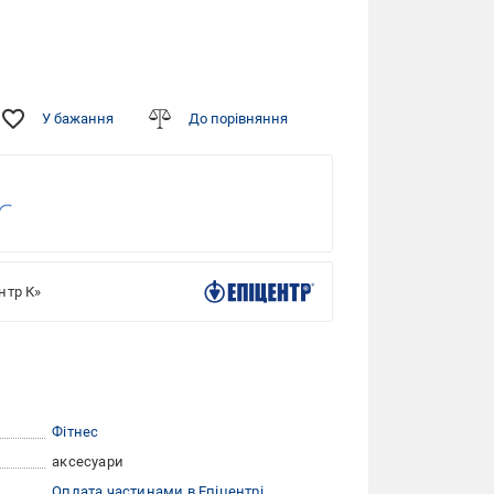
У бажання
До порівняння
нтр К»
Фітнес
аксесуари
Оплата частинами в Епіцентрі