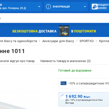
ЇВ
ЕПІЦЕНТ
ІНФОРМАЦІЯ
в, вул. Полярна, 20-Д
БІЗНЕС
ля боксу та єдиноборств
Аксесуари для боксу
SPORTKO
Кріпл
нне 1011
исати відгук про товар
Наявність товару в магазинах (2)
Готовий до відправки
-10% з суперкредиткою VI
1 692.90
₴/шт.
До -10% з суперкредиткою Visa
Вигода