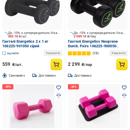
До -10% з суперкредиткою Visa Вигода
До -10% з суперкредиткою Visa Вигода
503.10
₴/шт.
2 069.10
₴/пар
Гантелі Energetics 2 x 1 кг
Гантелі Energetics Neoprene
106225-901050 сірий
Dumb. Pairs 106225-900050
Neoprene Dumbbells 2x5 кг
оцінити
13
8 варіантів
9 варіантів
чорний
559
2 299
₴/шт.
₴/пар
Cамовивіз
Доставимо
Доставимо