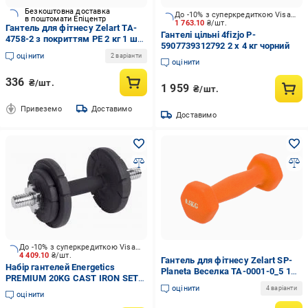
Безкоштовна доставка
До -10% з суперкредиткою Visa Вигода
в поштомати Епіцентр
1 763.10
₴/шт.
Гантель для фітнесу Zelart TA-
Гантелі цільні 4fizjo P-
4758-2 з покриттям PE 2 кг 1 шт.
5907739312792 2 x 4 кг чорний
Синій (32312150)
оцінити
2 варіанти
оцінити
336
₴/шт.
1 959
₴/шт.
Привеземо
Доставимо
Доставимо
До -10% з суперкредиткою Visa Вигода
4 409.10
₴/шт.
Гантель для фітнесу Zelart SP-
Набір гантелей Energetics
Planeta Веселка TA-0001-0_5 1
PREMIUM 20KG CAST IRON SET
шт. 0,5 кг Помаранчевий
оцінити
(30MM) 427168-050 чорний
4 варіанти
(DR004954)
оцінити