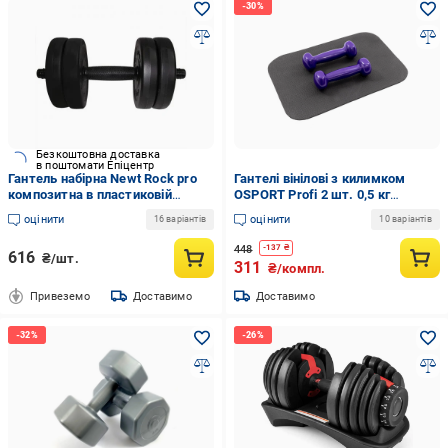
Безкоштовна доставка
в поштомати Епіцентр
Гантель набірна Newt Rock pro
Гантелі вінілові з килимком
композитна в пластиковій
OSPORT Profi 2 шт. 0,5 кг
оболонці 5,5 кг
Фіолетовий (OF-0200)
оцінити
оцінити
16 варіантів
10 варіантів
448
-
137
₴
616
₴/шт.
311
₴/компл.
Привеземо
Доставимо
Доставимо