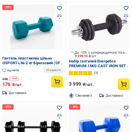
До -10% з суперкредиткою Visa Вигода
3 599.10
₴/шт.
Гантель пластикова цільна
Набір гантелей Energetics
OSPORT Lite 2 кг Бірюзовий (OF-
PREMIUM 15KG CAST IRON SET
0115)
оцінити
(30MM) 427166-050 чорний
22 варіанти
1
248
-
72
₴
3 999
176
₴/шт.
₴/шт.
Доставимо
Cамовивіз
Доставимо