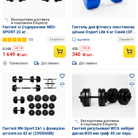
Безкоштовна доставка
в поштомати Епіцентр
Гантелі зі з'єднувачем NEO-
Гантель для фітнесу пластикова
SPORT 22 кг
цільна Osport Lite 6 кг Синій (OF-
(p2127179429_neo_NM)
0264)
1
оцінити
3 варіанти
3 варіанти
2 100
475
-
451
₴
-
135
₴
1 649
340
₴/шт.
₴/шт.
Привеземо
Доставимо
Доставимо
Безкоштовна доставка
в поштомати Епіцентр
Гантелі RN-Sport 2в1 з функцією
Гантелі регульовані WCG набірні
штанги на 42 кг (25550488)
диски Ø30 мм гриф 45 см пара