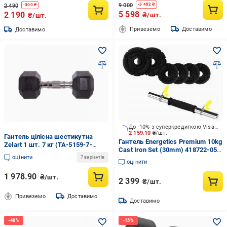
9 000
-
3 402
₴
2 490
-
300
₴
5 598
2 190
₴/шт.
₴/шт.
Привеземо
Доставимо
Доставимо
До -10% з суперкредиткою Visa Вигода
2 159.10
₴/шт.
Гантель цілісна шестикутна
Гантель Energetics Premium 10kg
Zelart 1 шт. 7 кг (TA-5159-7-
Cast Iron Set (30mm) 418722-050
malch-M)
оцінити
Premium Cast Iron Set 10 кг
7 варіантів
оцінити
чорний
1 978.90
₴/шт.
2 399
₴/шт.
Привеземо
Доставимо
Доставимо