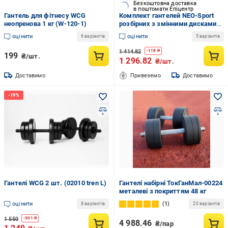
Безкоштовна доставка
в поштомати Епіцентр
Гантель для фітнесу WCG
Комплект гантелей NEO-Sport
неопренова 1 кг (W-120-1)
розбірних з змінними дисками
2х8,5 кг (2371515325)
оцінити
оцінити
6 варіантів
5 варіантів
1 414.82
-
118
₴
199
₴/шт.
1 296.82
₴/шт.
Доставимо
Привеземо
Доставимо
Гантелі WCG 2 шт. (02010 tren L)
Гантелі набірні ТокГанМал-00224
металеві з покриттям 48 кг
оцінити
1
8 варіантів
20 варіантів
1 550
-
301
₴
4 988.46
₴/пар