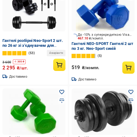
До -10% з суперкредиткою Visa Вигода
467.10
₴/компл.
Гантелі розбірні Neo-Sport 2 шт.
Гантелі NEO-SPORT Гантелі 2 шт
по 26 кг зі з'єднувачем для
по 3 кг. Neo-Sport синій
штанги (NSZ52-2)
53
4 варіанти
5
3 600
-
1 305
₴
519
2 295
₴/компл.
₴/шт.
Доставимо
Доставимо