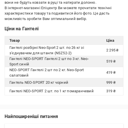
вони не будуть ковзати в руці та натирати долоню.
В інтернет-магазині Епіцентр Ви можете прочитати технічні
характеристики товару та подивитися його фото. Це дасть
можливість зробити Вам оптимальний вибір.
Ціни на Гантелі
Товар
Ціна
Гантелі розбірні Neo-Sport 2 шт. по 26 кг зі
2 295 ₴
з'єднувачем для штанги (NSZ52-2)
Гантелі NEO-SPORT Гантелі 2 шт по 3 кг. Neo-
519 ₴
Sport синій
NEO-SPORT Гантелі 2 шт по 2 кг. Neo-Sport
419 ₴
салатовий
Гантель NEO-SPORT 20 кг чорний
999 ₴
Гантелі NEO-SPORT 2 шт. по 1 кг помаранчевий
319 ₴
Найпоширеніші питання