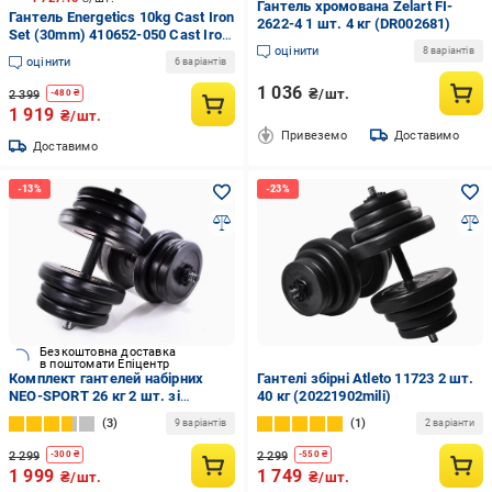
Гантель хромована Zelart FI-
Гантель Energetics 10kg Cast Iron
2622-4 1 шт. 4 кг (DR002681)
Set (30mm) 410652-050 Cast Iron
оцінити
Set 10 кг чорний
8 варіантів
оцінити
6 варіантів
1 036
₴/шт.
2 399
-
480
₴
1 919
₴/шт.
Привеземо
Доставимо
Доставимо
Безкоштовна доставка
в поштомати Епіцентр
Комплект гантелей набірних
Гантелі збірні Atleto 11723 2 шт.
NEO-SPORT 26 кг 2 шт. зі
40 кг (20221902mili)
змінними дисками Чорний
3
1
9 варіантів
2 варіанти
2 299
2 299
-
300
₴
-
550
₴
1 999
1 749
₴/шт.
₴/шт.