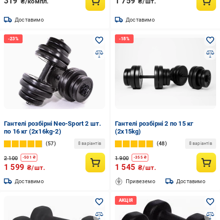
319
1 759
₴/компл.
₴/шт.
Доставимо
Доставимо
Гантелі розбірні Neo-Sport 2 шт.
Гантелі розбірні 2 по 15 кг
по 16 кг (2x16kg-2)
(2x15kg)
57
48
8 варіантів
8 варіантів
2 100
1 900
-
501
₴
-
355
₴
1 599
1 545
₴/шт.
₴/шт.
Доставимо
Привеземо
Доставимо