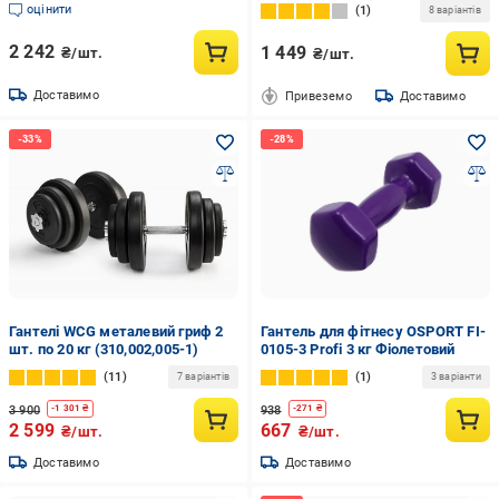
2х13 кг
оцінити
1
8 варіантів
2 242
1 449
₴/шт.
₴/шт.
Доставимо
Привеземо
Доставимо
Гантелі WCG металевий гриф 2
Гантель для фітнесу OSPORT FI-
шт. по 20 кг (310,002,005-1)
0105-3 Profi 3 кг Фіолетовий
11
1
7 варіантів
3 варіанти
3 900
938
-
1 301
₴
-
271
₴
2 599
667
₴/шт.
₴/шт.
Доставимо
Доставимо