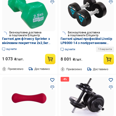
Безкоштовна доставка
Безкоштовна доставка
в поштомати Епіцентр
в поштомати Епіцентр
Гантелі для фітнесу Sprinter з
Гантелі цільні професійні LiveUp
вініловим покриттям 2х2,5кг
LP8000-14 з поліуретановим
Зелений/Сірий (8585053830010)
покриттям 2х14 кг 2 шт.
оцінити
оцінити
13 варіантів
(31493013)
1 073
8 001
₴/шт.
₴/шт.
Привеземо
Доставимо
Привеземо
Доставимо