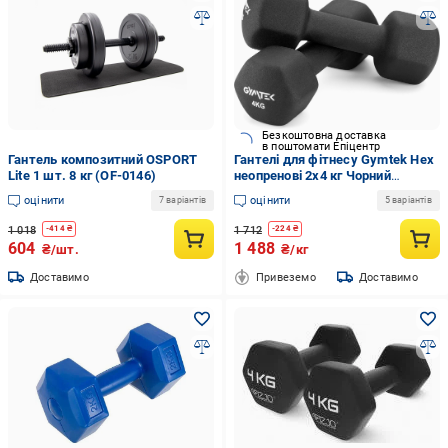
Безкоштовна доставка
в поштомати Епіцентр
Гантель композитний OSPORT
Гантелі для фітнесу Gymtek Hex
Lite 1 шт. 8 кг (OF-0146)
неопренові 2х4 кг Чорний
(34772912)
оцінити
оцінити
7 варіантів
5 варіантів
1 018
1 712
-
414
₴
-
224
₴
604
1 488
₴/шт.
₴/кг
Доставимо
Привеземо
Доставимо