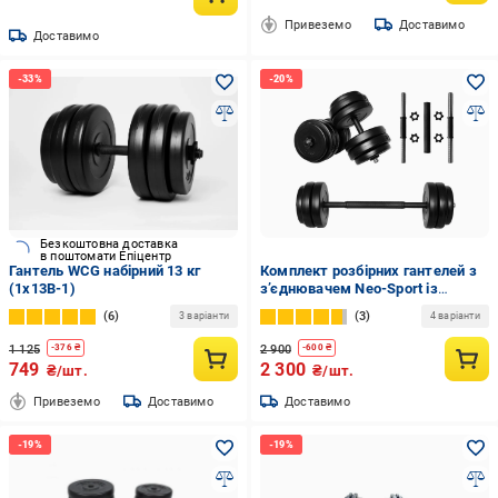
Привеземо
Доставимо
Доставимо
Безкоштовна доставка
в поштомати Епіцентр
Гантель WCG набірний 13 кг
Комплект розбірних гантелей з
(1x13B-1)
з’єднювачем Neo-Sport із
змінними дисками 2 шт. по 26 кг
6
3
3 варіанти
4 варіанти
(NSZ52)
1 125
2 900
-
376
₴
-
600
₴
749
2 300
₴/шт.
₴/шт.
Привеземо
Доставимо
Доставимо