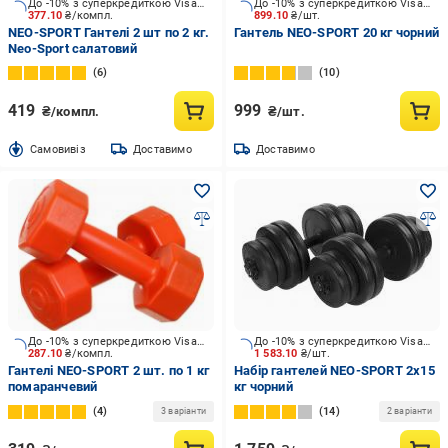
До -10% з суперкредиткою Visa Вигода
До -10% з суперкредиткою Visa Вигода
377.10
₴/компл.
899.10
₴/шт.
NEO-SPORT Гантелі 2 шт по 2 кг.
Гантель NEO-SPORT 20 кг чорний
Neo-Sport салатовий
6
10
419
999
₴/компл.
₴/шт.
Cамовивіз
Доставимо
Доставимо
До -10% з суперкредиткою Visa Вигода
До -10% з суперкредиткою Visa Вигода
287.10
₴/компл.
1 583.10
₴/шт.
Гантелі NEO-SPORT 2 шт. по 1 кг
Набір гантелей NEO-SPORT 2x15
помаранчевий
кг чорний
4
14
3 варіанти
2 варіанти