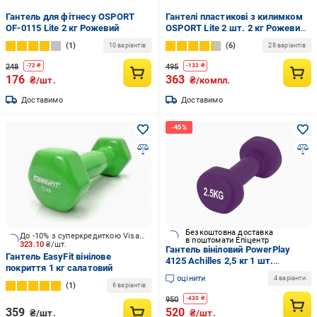
Гантель для фітнесу OSPORT
Гантелі пластикові з килимком
OF-0115 Lite 2 кг Рожевий
OSPORT Lite 2 шт. 2 кг Рожевий
(OF-0215)
1
6
10 варіантів
28 варіантів
248
495
-
72
₴
-
132
₴
176
363
₴/шт.
₴/компл.
Доставимо
Доставимо
Безкоштовна доставка
До -10% з суперкредиткою Visa Вигода
в поштомати Епіцентр
323.10
₴/шт.
Гантель вініловий PowerPlay
Гантель EasyFit вінілове
4125 Achilles 2,5 кг 1 шт.
покриття 1 кг салатовий
Фіолетовий (PP_4125_2.5kg)
оцінити
4 варіанти
1
6 варіантів
950
-
430
₴
359
520
₴/шт.
₴/шт.