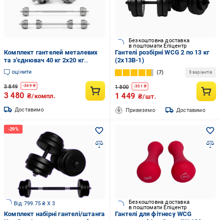
Безкоштовна доставка
в поштомати Епіцентр
Комплект гантелей металевих
Гантелі розбірні WCG 2 по 13 кг
та з'єднювач 40 кг 2х20 кг
(2х13B-1)
(35499883)
оцінити
7
8 варіантів
3 849
-
369
₴
1 800
-
351
₴
3 480
1 449
₴/компл.
₴/шт.
Доставимо
Привеземо
Доставимо
Безкоштовна доставка
Від 799.75 ₴ X 3
в поштомати Епіцентр
Комплект набірні гантелі/штанга
Гантелі для фітнесу WCG