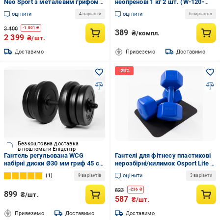
Neo Sport з металевим грифом
неопренові 1 кг 2 шт. (W-120-
52 кг (NT-DMB2-26+)
1x2)
оцінити
оцінити
4 варіанти
6 варіантів
3 400
-
1 001
₴
389
₴/компл.
2 399
₴/шт.
Доставимо
Привеземо
Доставимо
Безкоштовна доставка
в поштомати Епіцентр
Гантель регульована WCG
Гантелі для фітнесу пластикові
набірні диски Ø30 мм гриф 45 см
нерозбірні/килимок Osport Lite 2
20 кг
шт. 5 кг Синій (OF-0120)
1
оцінити
9 варіантів
3 варіанти
823
-
236
₴
899
₴/шт.
587
₴/шт.
Привеземо
Доставимо
Доставимо