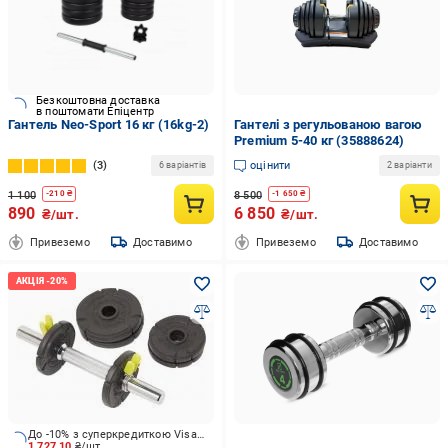
Безкоштовна доставка
в поштомати Епіцентр
Гантель Neo-Sport 16 кг (16kg-2)
Гантелі з регульованою вагою
Premium 5-40 кг (35888624)
3
оцінити
6 варіантів
2 варіанти
1 100
8 500
-
210
₴
-
1 650
₴
890
6 850
₴/шт.
₴/шт.
Привеземо
Доставимо
Привеземо
Доставимо
До -10% з суперкредиткою Visa Вигода
1 727.10
₴/шт.