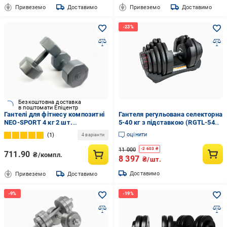
Привеземо
Доставимо
Привеземо
Доставимо
Безкоштовна доставка
в поштомати Епіцентр
Гантелі для фітнесу композитні
Гантеля регульована селекторна
NEO-SPORT 4 кг 2 шт.
5-40 кг з підставкою (RGTL-540-
(2616418135)
Black)
оцінити
1
4 варіанти
11 000
-
2 603
₴
711.90
₴/компл.
8 397
₴/шт.
Доставимо
Привеземо
Доставимо