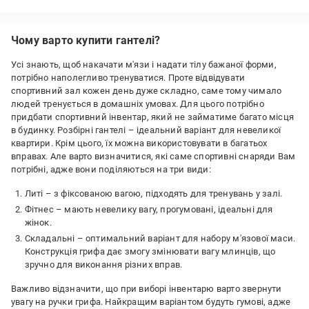
Недоліки:
Не побачила
Чому варто купити гантелі?
Усі знають, щоб накачати м'язи і надати тілу бажаної форми,
потрібно наполегливо тренуватися. Проте відвідувати
спортивний зал кожен день дуже складно, саме тому чимало
людей тренується в домашніх умовах. Для цього потрібно
придбати спортивний інвентар, який не займатиме багато місця
в будинку. Розбірні гантелі – ідеальний варіант для невеликої
квартири. Крім цього, їх можна використовувати в багатьох
вправах. Але варто визначитися, які саме спортивні снаряди Вам
потрібні, адже вони поділяються на три види:
Литі – з фіксованою вагою, підходять для тренувань у залі.
Фітнес – мають невелику вагу, прогумовані, ідеальні для
жінок.
Складальні – оптимальний варіант для набору м'язової маси.
Конструкція грифа дає змогу змінювати вагу млинців, що
зручно для виконання різних вправ.
Важливо відзначити, що при виборі інвентарю варто звернути
увагу на ручки грифа. Найкращим варіантом будуть гумові, адже