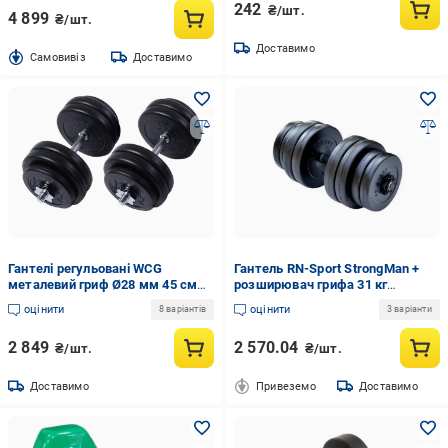
242
₴/шт.
4 899
₴/шт.
Доставимо
Cамовивіз
Доставимо
Гантелі регульовані WCG
Гантель RN-Sport StrongMan +
металевий гриф Ø28 мм 45 см
розширювач грифа 31 кг
диски Ø30 мм пара 2х28 кг
(strman_30_best367)
оцінити
оцінити
8 варіантів
3 варіанти
2 849
2 570.04
₴/шт.
₴/шт.
Доставимо
Привеземо
Доставимо