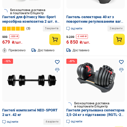
Безкоштовна доставка
в поштомати Епіцентр
Гантелі для фітнесу Neo-Sport
Гантель селекторна 40 кг з
нерозбірна композитна 2 шт. по
поворотним регулюванням ваги
4 кг Сірий (NS2KGХ4-2)
та підставкою (0344/МК)
3
оцінити
5 варіантів
2 варіанти
999
9 299
-
320
₴
-
2 449
₴
679
6 850
₴/шт.
₴/шт.
Привеземо
Доставимо
Доставимо
Безкоштовна доставка
в поштомати Епіцентр
Гантелі композитні NEO-SPORT
Гантеля регульована селекторна
2 шт. 42 кг
2,5-24 кг з підставкою (RGTL-24-
Black)
оцінити
оцінити
4 варіанти