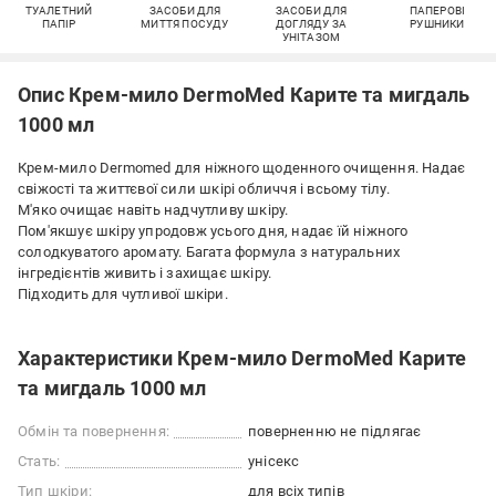
ТУАЛЕТНИЙ
ЗАСОБИ ДЛЯ
ЗАСОБИ ДЛЯ
ПАПЕРОВІ
ПАПІР
МИТТЯ ПОСУДУ
ДОГЛЯДУ ЗА
РУШНИКИ
УНІТАЗОМ
Опис Крем-мило DermoMed Карите та мигдаль
1000 мл
Крем-мило Dermomed для ніжного щоденного очищення. Надає
свіжості та життєвої сили шкірі обличчя і всьому тілу.
М'яко очищає навіть надчутливу шкіру.
Пом'якшує шкіру упродовж усього дня, надає їй ніжного
солодкуватого аромату. Багата формула з натуральних
інгредієнтів живить і захищає шкіру.
Підходить для чутливої шкіри.
Характеристики Крем-мило DermoMed Карите
та мигдаль 1000 мл
Обмін та повернення:
поверненню не підлягає
Стать:
унісекс
Тип шкіри:
для всіх типів