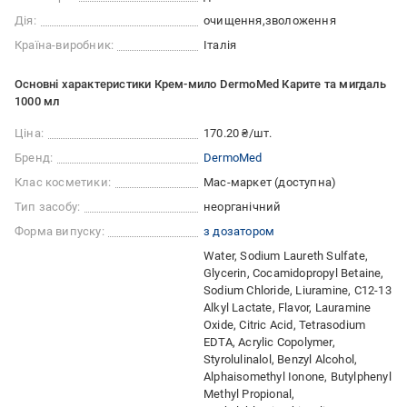
Дія:
очищення
зволоження
Країна-виробник:
Італія
Основні характеристики Крем-мило DermoMed Карите та мигдаль
1000 мл
Ціна:
170.20 ₴/шт.
Бренд:
DermoMed
Клас косметики:
Мас-маркет (доступна)
Тип засобу:
неорганічний
Форма випуску:
з дозатором
Water, Sodium Laureth Sulfate,
Glycerin, Cocamidopropyl Betaine,
Sodium Chloride, Liuramine, C12-13
Alkyl Lactate, Flavor, Lauramine
Oxide, Citric Acid, Tetrasodium
EDTA, Acrylic Copolymer,
Styrolulinalol, Benzyl Alcohol,
Alphaisomethyl Ionone, Butylphenyl
Methyl Propional,