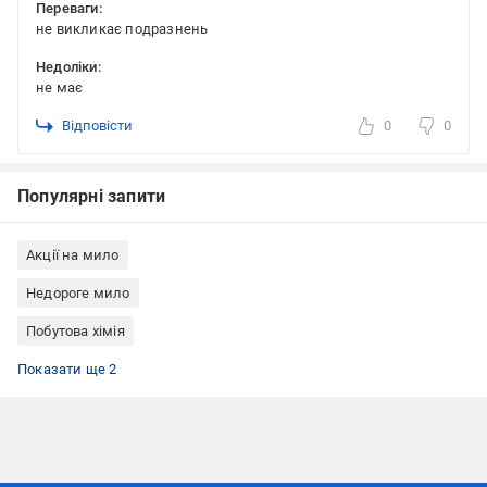
Переваги:
не викликає подразнень
Недоліки:
не має
Відповісти
0
0
Популярні запити
Акції на мило
Недороге мило
Побутова хімія
Мило з дозатором
Мило DermoMed
Показати ще 2