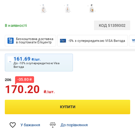
В наявності
КОД
51359302
Безкоштовна доставка
-5% з суперкредиткою VISA Вигода
в поштомати Епіцентр
161.69
₴/шт.
До -10% з суперкредиткою Visa
Вигода
-
35.80
₴
206
170.20
₴/шт.
КУПИТИ
У бажання
До порівняння