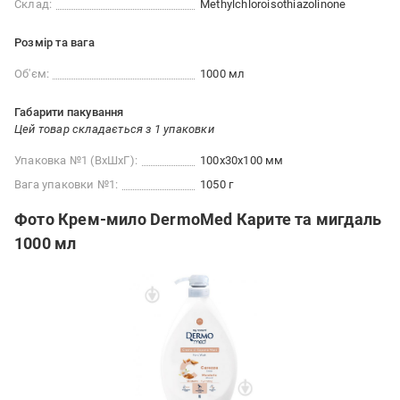
Склад:
Methylchloroisothiazolinone
Розмір та вага
Об'єм:
1000 мл
Габарити пакування
Цей товар складається з 1 упаковки
Упаковка №1 (ВхШхГ):
100x30x100 мм
Вага упаковки №1:
1050 г
Фото Крем-мило DermoMed Карите та мигдаль
1000 мл