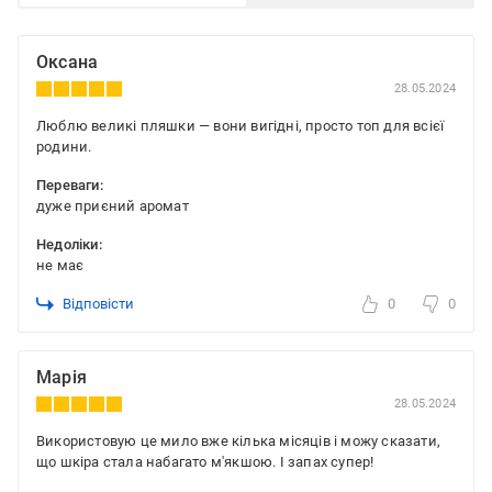
Оксана
28.05.2024
Люблю великі пляшки — вони вигідні, просто топ для всієї
родини.
Переваги:
дуже приєний аромат
Недоліки:
не має
Відповісти
0
0
Марія
28.05.2024
Використовую це мило вже кілька місяців і можу сказати,
що шкіра стала набагато м'якшою. І запах супер!