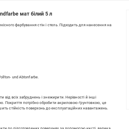
ndfarbe мат білий 5 л
кісного фарбування стін і стель. Підходить для нанесення на
lton- und Abtоnfarbe.
 від всіх забруднень і знежирити. Нерівності й інші
ю. Покриття потрібно обробити акриловою ґрунтовкою, це
шить стійкість поверхонь до експлуатаційних навантажень.
ити по підготовлених поверхнях за допомогою кисті, валика