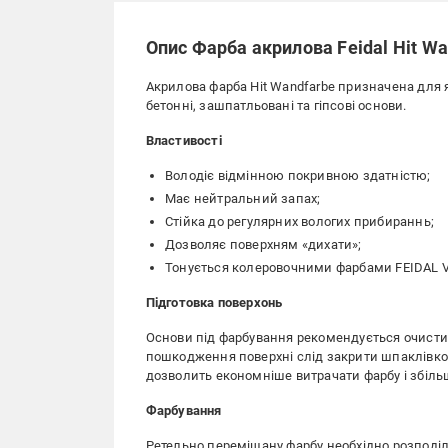
Опис Фарба акрилова Feidal Hit Wa
Акрилова фарба Hit Wandfarbe призначена для я
бетонні, зашпатльовані та гіпсові основи.
Властивості
Володіє відмінною покривною здатністю;
Має нейтральний запах;
Стійка до регулярних вологих прибираннь;
Дозволяє поверхням «дихати»;
Тонується колеровочними фарбами FEIDAL Vol
Підготовка поверхонь
Основи під фарбування рекомендується очистити
пошкодження поверхні слід закрити шпаклівко
дозволить економніше витрачати фарбу і збіль
Фарбування
Ретельно перемішану фарбу необхідно розподіл