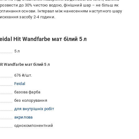
розвести до 30% чистою водою, фінішний шар – не більш як
 поглинання основи. Інтервал між нанесенням наступного шару
исихання засобу 2-4 години.
dal Hit Wandfarbe мат білий 5 л
5 л
t Wandfarbe мат білий 5 л
676 ₴/шт.
Feidal
базова фарба
без колорування
для внутрішніх робіт
акрилова
однокомпонентний