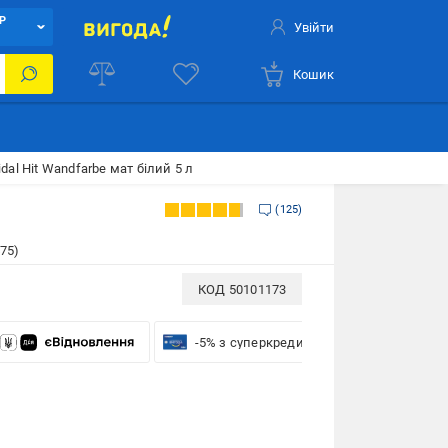
Р
Увійти
Кошик
dal Hit Wandfarbe мат білий 5 л
125
75)
КОД
50101173
-5% з суперкредиткою VISA Вигода