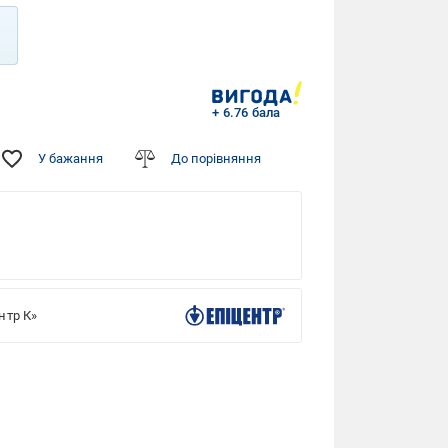
+ 6.76 бала
У бажання
До порівняння
нтр К»