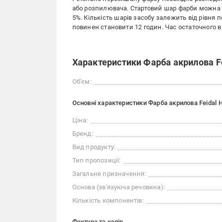
або розпилювача. Стартовий шар фарби можна 
5%. Кількість шарів засобу залежить від рівня
повинен становити 12 годин. Час остаточного в
Характеристики Фарба акрилова Fei
Об'єм:
Основні характеристики Фарба акрилова Feidal Hi
Ціна:
Бренд:
Вид продукту:
Тип пропозиції:
Загальне призначення:
Основа (зв'язуюча речовина):
Кількість компонентів:
Фактура та колір