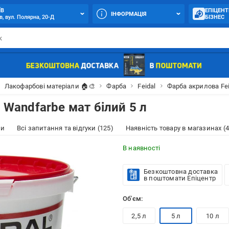
ЇВ
ЕПІЦЕНТ
ІНФОРМАЦІЯ
в, вул. Полярна, 20-Д
БІЗНЕС
Лакофарбові матеріали 🏠🎨
Фарба
Feidal
Фарба акрилова Fei
 Wandfarbe мат білий 5 л
ки
Всі запитання та відгуки (125)
Наявність товару в магазинах (4
В наявності
Безкоштовна доставка
в поштомати Епіцентр
Об'єм:
2,5 л
5 л
10 л