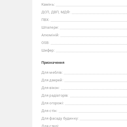
Камінь:
ДСП, ДВП, МДФ:
ПВХ:
Шпалери:
Алюміній:
OSB:
Шифер:
Призначення
Для меблів:
Для дверей:
Для вікон:
Для радіаторів:
Для огорожі:
Для стін:
Для фасаду будинку:
Для стелі: