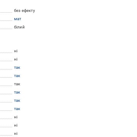
без ефекту
мат
білий
ні
ні
так
так
так
так
так
так
ні
ні
ні