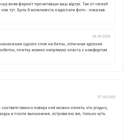
ншу взяв ферозіт прочитавши ваш відгук. Так от ceresit
у ніж тут. Була б можливість надіслати фото - показав
04.09.2024
 нанесении одного слоя на бетон, отличная адгезия
газобетон, плитку можно напрямую класть с комфортом
27.04.2020
 соответственно поверх неё можно лепить что угодно,
азурь и после высыхания, острова ею же, только чуть