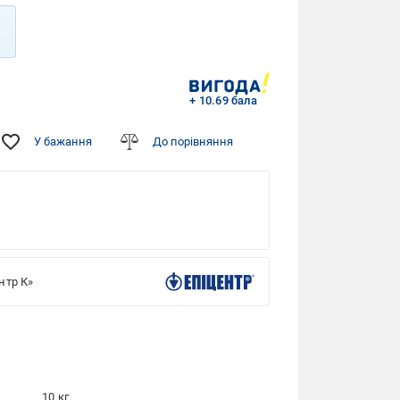
+ 10.69 бала
У бажання
До порівняння
нтр К»
10 кг