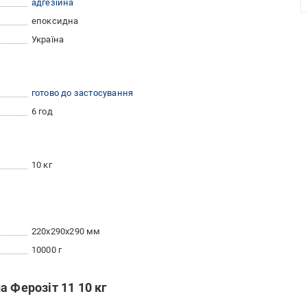
адгезійна
епоксидна
Україна
готово до застосування
6 год
10 кг
220x290x290 мм
10000 г
а Ферозіт 11 10 кг