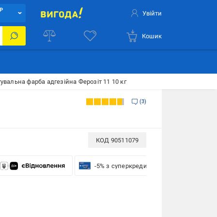
Р
Увійти
Кошик
увальна фарба адгезійна Ферозіт 11 10 кг
3
КОД
90511079
-5% з суперкредиткою VISA Вигода