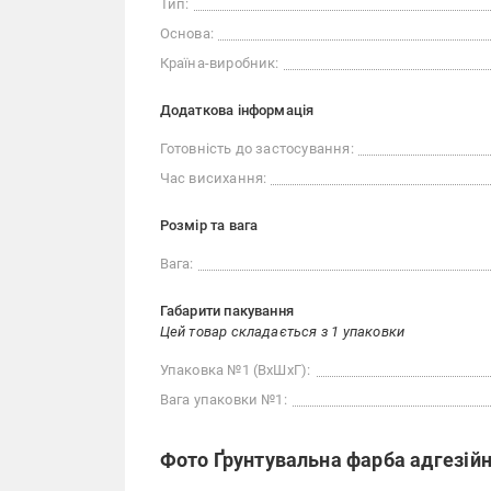
Тип:
Основа:
Країна-виробник:
Додаткова інформація
Готовність до застосування:
Час висихання:
Розмір та вага
Вага:
Габарити пакування
Цей товар складається з 1 упаковки
Упаковка №1 (ВхШхГ):
Вага упаковки №1:
Фото Ґрунтувальна фарба адгезійн