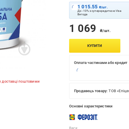
1 015.55
₴/шт.
До -10% з суперкредиткою Visa
Вигода
1 069
₴/шт.
КУПИТИ
Оплата частинами або кредит
и доставці поштовими
Продавець товару:
ТОВ «Епіце
Основні характеристики
Вага: