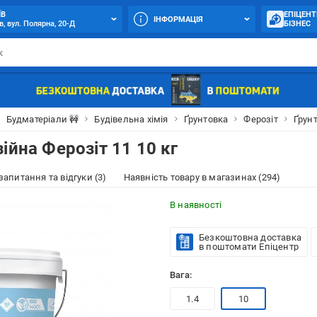
ЇВ
ЕПІЦЕНТ
ІНФОРМАЦІЯ
в, вул. Полярна, 20-Д
БІЗНЕС
Будматеріали 🚧
Будівельна хімія
Ґрунтовка
Ферозіт
Ґрунт
ійна Ферозіт 11 10 кг
 запитання та відгуки (3)
Наявність товару в магазинах (294)
В наявності
Безкоштовна доставка
в поштомати Епіцентр
Вага:
1.4
10