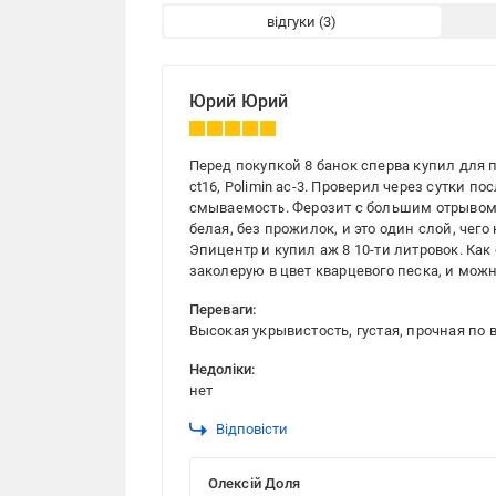
відгуки
Юрий Юрий
Перед покупкой 8 банок сперва купил для 
ct16, Polimin ac-3. Проверил через сутки п
смываемость. Ферозит с большим отрывом у
белая, без прожилок, и это один слой, чего
Эпицентр и купил аж 8 10-ти литровок. Как
заколерую в цвет кварцевого песка, и мож
Переваги:
Высокая укрывистость, густая, прочная по
Недоліки:
нет
Відповісти
Олексій Доля