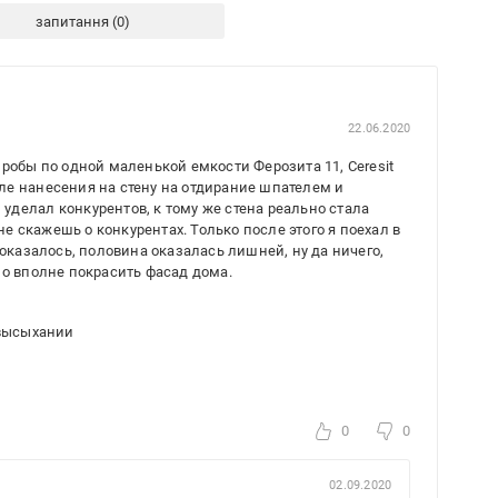
запитання
22.06.2020
пробы по одной маленькой емкости Ферозита 11, Ceresit
осле нанесения на стену на отдирание шпателем и
делал конкурентов, к тому же стена реально стала
 не скажешь о конкурентах. Только после этого я поехал в
 оказалось, половина оказалась лишней, ну да ничего,
но вполне покрасить фасад дома.
 высыхании
0
0
02.09.2020