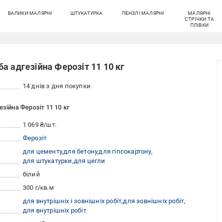
ВАЛИКИ МАЛЯРНІ
ШТУКАТУРКА
ПЕНЗЛІ МАЛЯРНІ
МАЛЯРНІ
СТРІЧКИ ТА
ПЛІВКИ
а адгезійна Ферозіт 11 10 кг
14 днів з дня покупки
зійна Ферозіт 11 10 кг
1 069 ₴/шт.
Ферозіт
для цементу
для бетону
для гіпсокартону
для штукатурки
для цегли
білий
300 г/кв.м
для внутрішніх і зовнішніх робіт
для зовнішніх робіт
для внутрішніх робіт