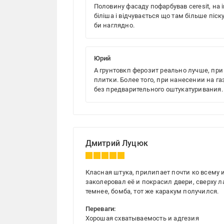
Половину фасаду пофарбував ceresit, на і
біліша і відчувається що там більше піск
би наглядно.
Юрий
А грунтовкп ферозит реально лучше, при
плитки. Более того, при нанесении на 
без предварительного оштукатуривания.
Дмитрий Луцюк
Класная штука, прилипает почти ко всему и
заколеровал её и покрасил двери, сверху л
темнее, бомба, тот же каракум получился.
Переваги:
Хорошая схватываемость и адгезия