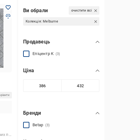
Ви обрали
очистити всі
Колекція:
Melburne
Продавець
Епіцентр К
(3)
Ціна
аріанти
Бренди
Betap
(3)
ора,для автомобіля