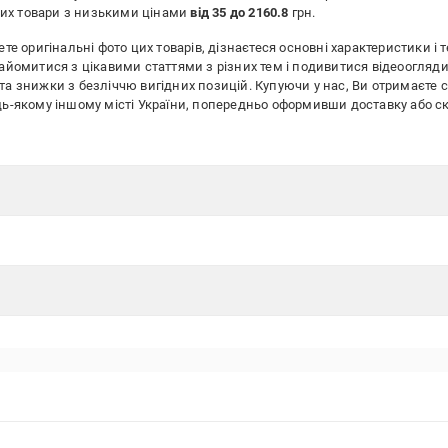
них товари з низькими цінами
від 35 до 2160.8
грн.
те оригінальні фото цих товарів, дізнаєтеся основні характеристики і т
найомитися з цікавими статтями з різних тем і подивитися відеоогляди
та знижки з безліччю вигідних позицій. Купуючи у нас, Ви отримаєте 
будь-якому іншому місті України, попередньо оформивши доставку аб