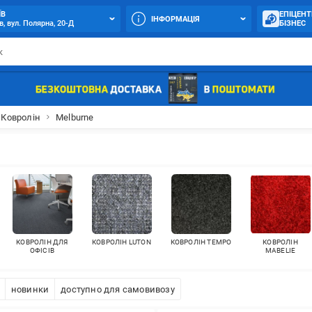
ЇВ
ЕПІЦЕНТ
ІНФОРМАЦІЯ
в, вул. Полярна, 20-Д
БІЗНЕС
Ковролін
Melburne
КОВРОЛІН ДЛЯ
КОВРОЛІН LUTON
КОВРОЛІН TEMPO
КОВРОЛІН
ОФІСІВ
MABELIE
новинки
доступно для самовивозу