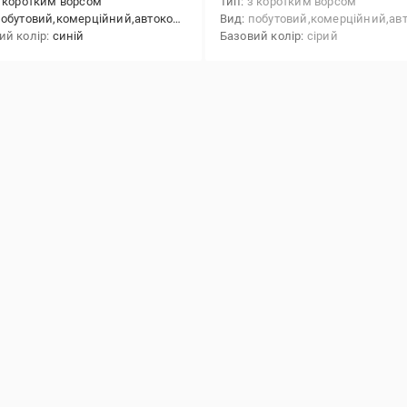
 коротким ворсом
Тип
з коротким ворсом
обутовий,комерційний,автоковролін
Вид
побутовий,комерційний,автоковр
ий колір
синій
Базовий колір
сірий