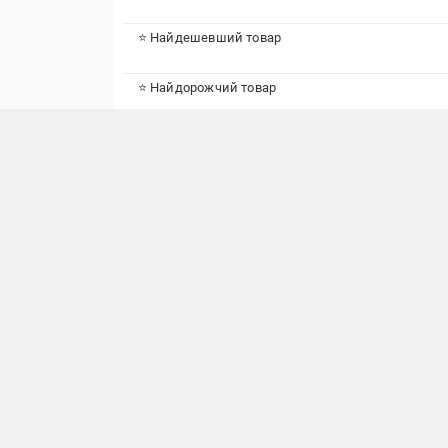
⭐ Найдешевший товар
⭐ Найдорожчий товар
Підписуйтесь, щоб дізнаватись першим
про акції та пропозиції
АІ Служба підтримки
КОМПАН
Інформаційний центр, FAQ
Про ко
Написати нам повідомлення
Новини
Контак
Вакансі
Постач
Маркет
Реклам