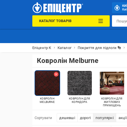
КИ
Киї
КАТАЛОГ ТОВАРІВ
Епіцентр К
Каталог
Покриття для підлоги 👣
Ковролін Melburne
КОВРОЛІН
КОВРОЛІН ДЛЯ
КОВРОЛІН ДЛЯ
MELBURNE
КОРИДОРА
ЖИТЛОВИХ
ПРИМІЩЕНЬ
Сортувати
дешевші
дорогі
популярні
акції