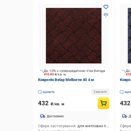
До -10% з суперкредиткою Visa Вигода
До 
410.40
₴/кв. м
41
Ковролін Betap Melburne 40 4 м
Ковро
оцінити
оці
2 варіанти
432
43
₴/кв. м
Доставимо
Д
Сфера застосування
для житлових приміщень,для офісів,для коридора,для автомобіля
Сфера