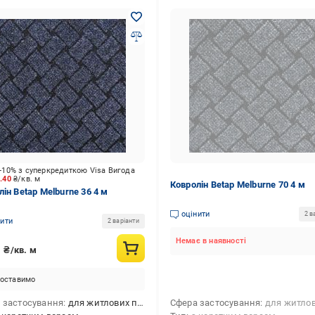
-10% з суперкредиткою Visa Вигода
0.40
₴/кв. м
Ковролін Betap Melburne 70 4 м
лін Betap Melburne 36 4 м
оцінити
2 в
нити
2 варіанти
Немає в наявності
2
₴/кв. м
оставимо
 застосування
для житлових приміщень,для офісів,для коридора,для автомобіля
Сфера застосування
для житлових приміщень,для офісів,для корид