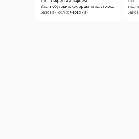
Тип
з коротким ворсом
Тип
з
Вид
побутовий,комерційний,автоковролін
Вид
п
Базовий колір
червоний
Базов