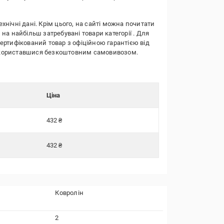
ехнічні дані. Крім цього, на сайті можна почитати
 на найбільш затребувані товари категорії
. Для
сертифікований товар з офіційною гарантією від
о скориставшися безкоштовним самовивозом.
Ціна
432 ₴
432 ₴
Ковролін
2