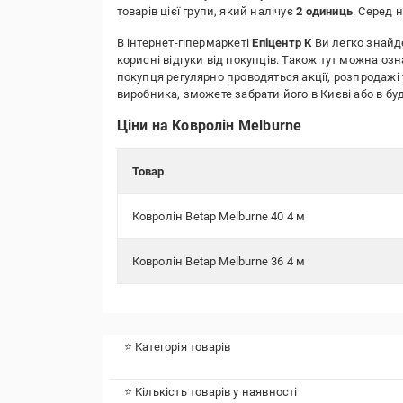
товарів цієї групи, який налічує
2 одиниць
. Серед 
В інтернет-гіпермаркеті
Епіцентр К
Ви легко знайде
корисні відгуки від покупців. Також тут можна оз
покупця регулярно проводяться акції, розпродажі 
виробника, зможете забрати його в Києві або в 
Ціни на Ковролін Melburne
Товар
Ковролін Betap Melburne 40 4 м
Ковролін Betap Melburne 36 4 м
⭐ Категорія товарів
⭐ Кількість товарів у наявності