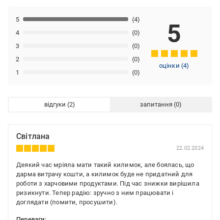
5
(4)
5
4
(0)
3
(0)
2
(0)
оцінки
(
4
)
1
(0)
відгуки
запитання
Світлана
22.02.2024
Деякий час мріяла мати такий килимок, але боялась, що
дарма витрачу кошти, а килимок буде не придатний для
роботи з харчовими продуктами. Під час знижки вирішила
ризикнути. Тепер радію: зручно з ним працювати і
доглядати (помити, просушити).
Переваги: