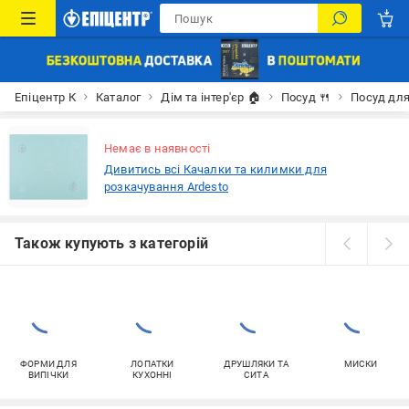
Епіцентр К
Каталог
Дім та інтер'єр 🏠
Посуд 🍴
Посуд для
Немає в наявності
Дивитись всі Качалки та килимки для
розкачування Ardesto
Також купують з категорій
ФОРМИ ДЛЯ
ЛОПАТКИ
ДРУШЛЯКИ ТА
МИСКИ
ВИПІЧКИ
КУХОННІ
СИТА