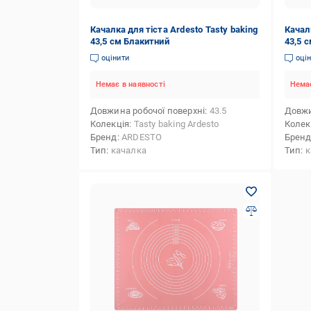
Качалка для тіста Ardesto Tasty baking
Качалк
43,5 см Блакитний
43,5 
оцінити
оці
Немає в наявності
Немає
Довжина робочої поверхні
43.5
Довжи
Колекція
Tasty baking Ardesto
Колек
Бренд
ARDESTO
Брен
Тип
качалка
Тип
к