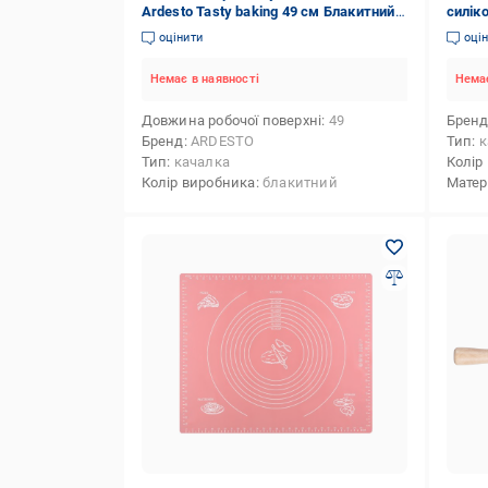
Ardesto Tasty baking 49 см Блакитний
силік
(AR2322T)
оцінити
оці
Немає в наявності
Немає
Довжина робочої поверхні
49
Брен
Бренд
ARDESTO
Тип
к
Тип
качалка
Колір
Колір виробника
блакитний
Матер