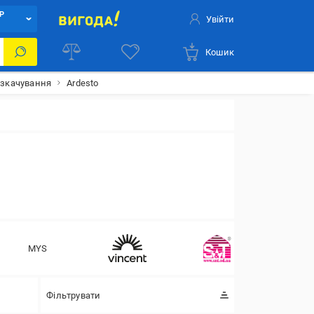
Р
Увійти
Кошик
озкачування
Ardesto
MYS
Фільтрувати