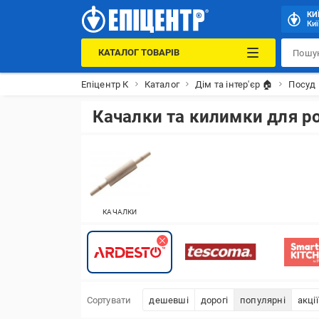
КИ
Киї
КАТАЛОГ ТОВАРІВ
Епіцентр К
Каталог
Дім та інтер'єр 🏠
Посуд 
Качалки та килимки для р
КАЧАЛКИ
Сортувати
дешевші
дорогі
популярні
акції