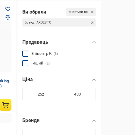
Ви обрали
очистити всі
бренд:
ARDESTO
Продавець
Епіцентр К
(3)
Інший
(2)
Ціна
aking
)
Бренди