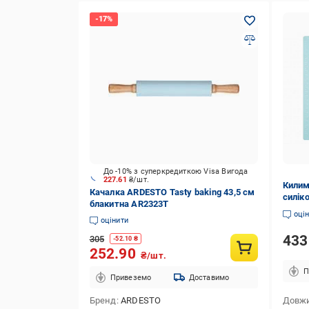
До -10% з суперкредиткою Visa Вигода
227.61
₴/шт.
Килим
Качалка ARDESTO Tasty baking 43,5 см
силік
блакитна AR2323T
оці
оцінити
43
305
-
52.10
₴
252.90
₴/шт.
П
Привеземо
Доставимо
Бренд
ARDESTO
Довжи