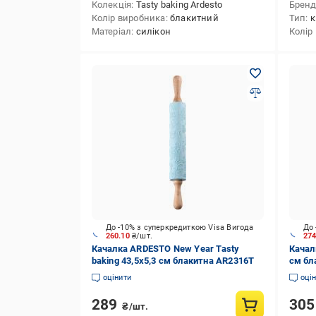
Колекція
Tasty baking Ardesto
Брен
Колір виробника
блакитний
Тип
к
Матеріал
силікон
Колір
До -10% з суперкредиткою Visa Вигода
До 
260.10
₴/шт.
27
Качалка ARDESTO New Year Tasty
Качал
baking 43,5x5,3 см блакитна AR2316T
см бл
оцінити
оці
289
30
₴/шт.