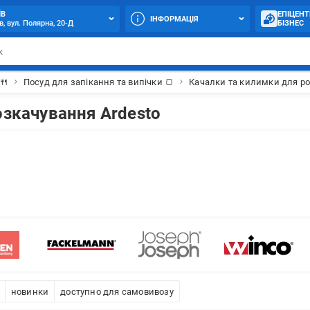
ЇВ
ЕПІЦЕНТ
ІНФОРМАЦІЯ
в, вул. Полярна, 20-Д
БІЗНЕС
🍴
Посуд для запікання та випічки 🍞
Качалки та килимки для р
озкачування Ardesto
новинки
доступно для самовивозу