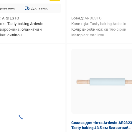
ривеземо
Доставимо
д
ARDESTO
Бренд
ARDESTO
ція
Tasty baking Ardesto
Колекція
Tasty baking Ardesto
 виробника
блакитний
Колір виробника
світло-сірий
іал
силікон
Матеріал
силікон
Скалка для тіста Ardesto AR232
Tasty baking 43,5 см Блакитний