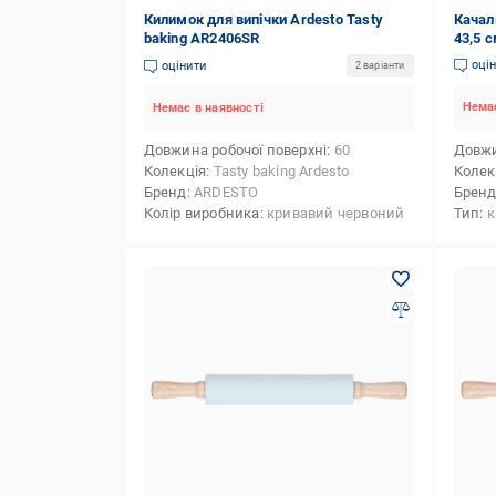
Килимок для випічки Ardesto Tasty
Качалк
baking AR2406SR
43,5 
оці
оцінити
2 варіанти
Немає
Немає в наявності
Довжина робочої поверхні
60
Довжи
Колекція
Tasty baking Ardesto
Колек
Бренд
ARDESTO
Брен
Колір виробника
кривавий червоний
Тип
к