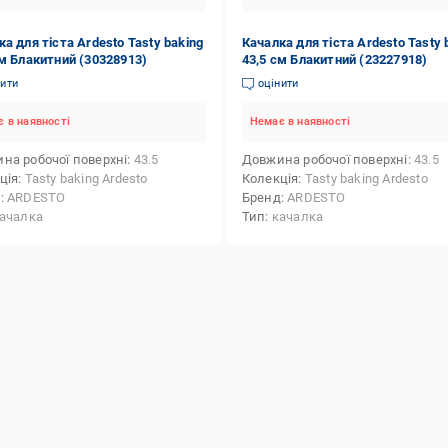
а для тіста Ardesto Tasty baking
Качалка для тіста Ardesto Tasty 
см Блакитний (30328913)
43,5 см Блакитний (23227918)
нити
оцінити
 в наявності
Немає в наявності
на робочої поверхні
43.5
Довжина робочої поверхні
43.5
ція
Tasty baking Ardesto
Колекція
Tasty baking Ardesto
д
ARDESTO
Бренд
ARDESTO
ачалка
Тип
качалка