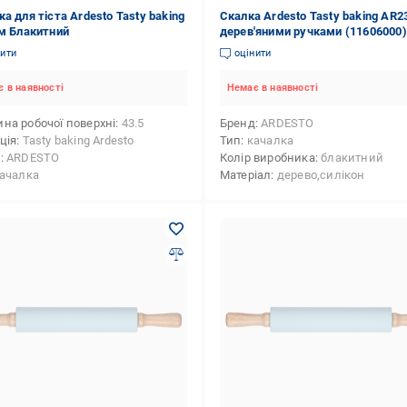
а для тіста Ardesto Tasty baking
Скалка Ardesto Tasty baking AR2
см Блакитний
дерев'яними ручками (11606000)
нити
оцінити
 в наявності
Немає в наявності
на робочої поверхні
43.5
Бренд
ARDESTO
ція
Tasty baking Ardesto
Тип
качалка
д
ARDESTO
Колір виробника
блакитний
ачалка
Матеріал
дерево,силікон