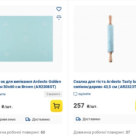
ок для випікання Ardesto Golden
Скалка для тіста Ardesto Tasty b
он 50х60 см Brown (AR2308ST)
силікон/дерево 43,5 см (AR2323T
оцінити
нити
2 варіанти
257
3
₴/шт.
₴/шт.
Доставимо
ривеземо
Доставимо
на робочої поверхні
60
Довжина робочої поверхні
37