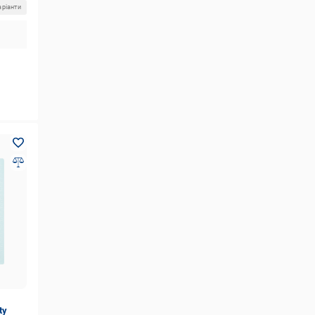
аріанти
ty