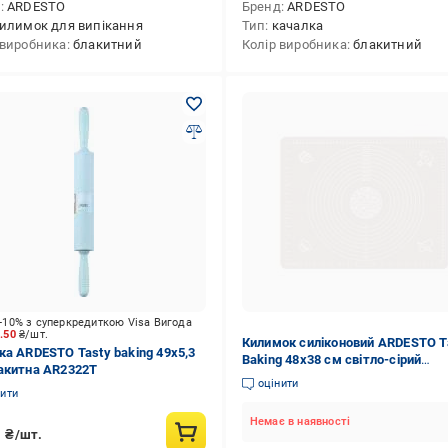
д
ARDESTO
Бренд
ARDESTO
илимок для випікання
Тип
качалка
 виробника
блакитний
Колір виробника
блакитний
-10% з суперкредиткою Visa Вигода
4.50
₴/шт.
Килимок силіконовий ARDESTO T
ка ARDESTO Tasty baking 49x5,3
Baking 48х38 см світло-сірий
акитна AR2322T
(AR1414G)
оцінити
нити
Немає в наявності
5
₴/шт.