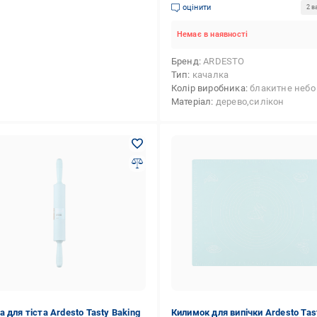
(124154)
оцінити
2 в
Немає в наявності
Бренд
ARDESTO
Тип
качалка
Колір виробника
блакитне небо
Матеріал
дерево,силікон
 для тіста Ardesto Tasty Baking
Килимок для випічки Ardesto Tas