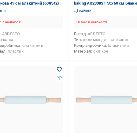
онова 49 см Блакитний (608542)
baking AR2308ST 50х60 см Блак
(11664129)
нити
оцінити
 в наявності
Немає в наявності
д
ARDESTO
Бренд
ARDESTO
ачалка
Тип
килимок для випікання
 виробника
блакитний
Колір виробника
блакитний
іал
пластик
Матеріал
силікон