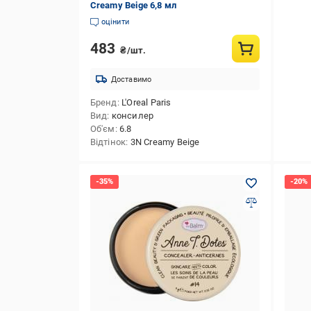
Creamy Beige 6,8 мл
оцінити
483
₴/шт.
Доставимо
Бренд
L'Oreal Paris
Вид
консилер
Об'єм
6.8
Відтінок
3N Creamy Beige