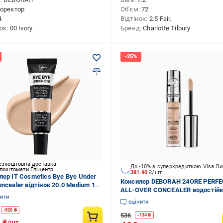
оректор
Об'єм
72
4
Відтінок
2.5 Fair.
нок
00 Ivory
Бренд
Charlotte Tilbury
езкоштовна доставка
До -10% з суперкредиткою Visa В
 поштомати Епіцентр
381.90
₴/шт.
лер IT Cosmetics Bye Bye Under
Консилер DEBORAH 24ORE PERF
ncealer відтінок 20.0 Medium 12
ALL-OVER CONCEALER водостійк
нити
Beige 5,5 г
оцінити
-
520
₴
536
-
134
₴
0
₴/шт.