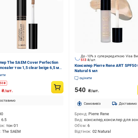
До -10% з суперкредиткою Visa В
513
₴/шт.
лер The SAEM Cover Perfection
Консилер Pierre Rene ART SPF50 
ncealer тон 1,5 clear beige 6,5 мл
Natural 6 мл
019)
нити
оцінити
50
₴
540
9
₴/шт.
₴/шт.
оставимо
Cамовивіз
Доставимо
30
Бренд
Pierre Rene
6.5
Вид
консилер,консилер для зони навколо очей,консилер-
нок
тон 01
Об'єм
6
д
The SAEM
Відтінок
02 Natural