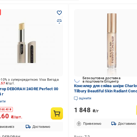
Безкоштовна доставка
-10% з суперкредиткою Visa Вигода
в поштомати Епіцентр
8.57
₴/шт.
Консилер для сяйва шкіри Charlo
тор DEBORAH 24ORE Perfect 00
Tilbury Beautiful Skin Radiant Con
4 г
2,5 Fair
оцінити
нити
1 848
160.40
₴
₴/г
.60
₴/шт.
Привеземо
Доставимо
амовивіз
Доставимо
д
DEBORAH
Вага
7.2