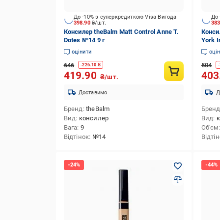
До -10% з суперкредиткою Visa Вигода
До 
398.90
₴/шт.
38
Консилер theBalm Matt Control Anne T.
Конси
Dotes №14 9 г
York I
оцінити
оці
646
504
-
226.10
₴
-
419.90
403
₴/шт.
Доставимо
Д
Бренд
theBalm
Брен
Вид
консилер
Вид
к
Вага
9
Об'єм
Відтінок
№14
Відті