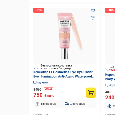
Безкоштовна доставка
До 
в поштомати Епіцентр
22
Консилер IT Cosmetics Bye Bye Under
Корек
Eye Illumination Anti-Aging Waterproof
Ivory 
(3605972063472)
оцінити
оці
1 560
-
810
₴
401
-
750
₴/шт.
240
Привеземо
Доставимо
C
Об'єм
12
Брен