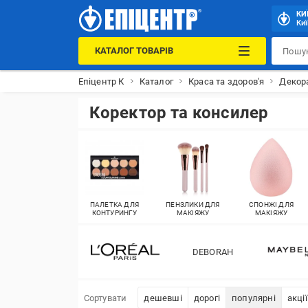
КИ
Киї
КАТАЛОГ ТОВАРІВ
Епіцентр К
Каталог
Краса та здоров'я
Декор
Коректор та консилер
ПАЛЕТКА ДЛЯ
ПЕНЗЛИКИ ДЛЯ
СПОНЖІ ДЛЯ
КОНТУРИНГУ
МАКІЯЖУ
МАКІЯЖУ
DEBORAH
Сортувати
дешевші
дорогі
популярні
акції