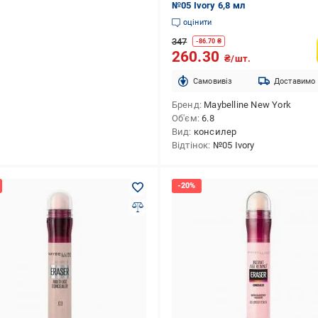
№05 Ivory 6,8 мл
оцінити
347
-
86.70
₴
260.30
₴/шт.
Cамовивіз
Доставимо
Бренд
Maybelline New York
Об'єм
6.8
Вид
консилер
Відтінок
№05 Ivory