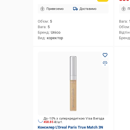
Привеземо
Доставимо
П
Об'єм
5
Вага
Вага
5
Об'єм
Бренд
Unico
Відті
Вид
коректор
Брен
До -10% з суперкредиткою Visa Вигода
458.85
₴/шт.
Консилер L'Oreal Paris True Match 3N