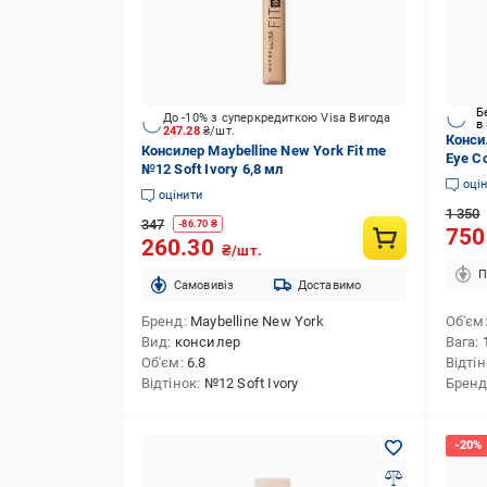
Б
До -10% з суперкредиткою Visa Вигода
в
247.28
₴/шт.
Конси
Консилер Maybelline New York Fit me
Eye C
№12 Soft Ivory 6,8 мл
водос
оці
оцінити
1 350
347
-
86.70
₴
75
260.30
₴/шт.
П
Cамовивіз
Доставимо
Бренд
Maybelline New York
Об'єм
Вид
консилер
Вага
Об'єм
6.8
Відті
Відтінок
№12 Soft Ivory
Брен