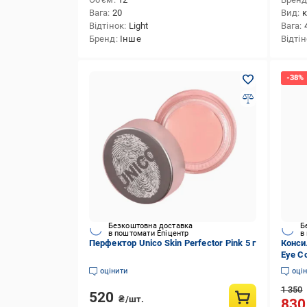
Вага
20
Вид
к
Відтінок
Light
Вага
Бренд
Інше
Відті
Безкоштовна доставка
Б
в поштомати Епіцентр
в
Перфектор Unico Skin Perfector Pink 5 г
Конси
Eye Co
мл
оцінити
оці
1 350
520
₴/шт.
83