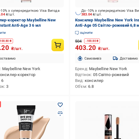
-10% з суперкредиткою Visa Вигода
До -10% з суперкредиткою Visa В
3.04
₴/шт.
383.04
₴/шт.
лер-коректор Maybelline New
Консилер Maybelline New York Ins
nstant Anti-Age 3 6 мл
Anti-Age 05 Світло-рожевий 6,8 
нити
оцінити
504
100.80
₴
-
100.80
₴
.20
403.20
₴/шт.
₴/шт.
оставимо
Cамовивіз
Доставимо
д
Maybelline New York
Бренд
Maybelline New York
онсилер-коректор
Відтінок
05 Світло-рожевий
6
Вид
консилер
нок
3
Об'єм
6.8