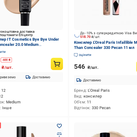
езкоштовна доставка
До -10% з суперкредиткою Visa В
 поштомати Епіцентр
518.70
₴/шт.
лер IT Cosmetics Bye Bye Under
Консилер L'Oreal Paris Infaillible 
oncealer 20.0 Medium
Than Concealer 330 Pecan 11 мл
тійкий 12 мл (3605972063519)
нити
оцінити
-
600
₴
546
0
₴/шт.
₴/шт.
ривеземо
Доставимо
Доставимо
12
Бренд
L'Oreal Paris
12
Вид
консилер
нок
Medium
Об'єм
11
д
Інше
Відтінок
330 Pecan