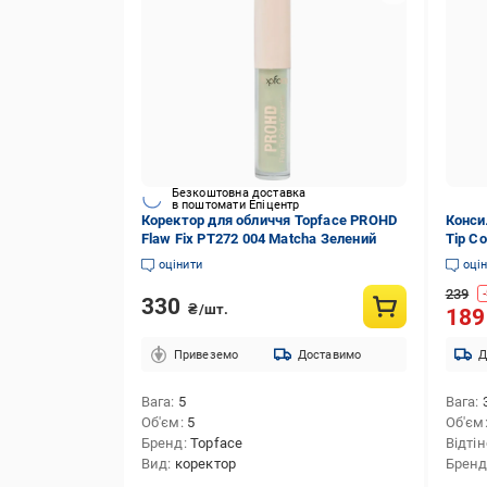
Безкоштовна доставка
в поштомати Епіцентр
Коректор для обличчя Topface PROHD
Конси
Flaw Fix РТ272 004 Matcha Зелений
Tip Co
(0406
оцінити
оці
239
-
330
₴/шт.
18
Привеземо
Доставимо
Д
Вага
5
Вага
Об'єм
5
Об'єм
Бренд
Topface
Відті
Вид
коректор
Брен