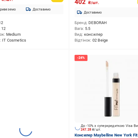
402
₴/шт.
ривеземо
Доставимо
Доставимо
12
Бренд
DEBORAH
12
Вага
5.5
нок
Medium
Вид
консилер
д
IT Cosmetics
Відтінок
02 Beige
До -10% з суперкредиткою Visa В
247.28
₴/шт.
Консилер Maybelline New York Fi