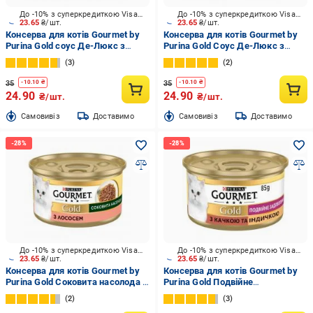
До -10% з суперкредиткою Visa Вигода
До -10% з суперкредиткою Visa Вигода
23.65
₴/шт.
23.65
₴/шт.
Консерва для котів Gourmet by
Консерва для котів Gourmet by
Purina Gold соус Де-Люкс з
Purina Gold Соус Де-Люкс з
яловичиною 85 г
куркою 85 г
3
2
35
35
-
10.10
₴
-
10.10
₴
24.90
24.90
₴/шт.
₴/шт.
Cамовивіз
Доставимо
Cамовивіз
Доставимо
До -10% з суперкредиткою Visa Вигода
До -10% з суперкредиткою Visa Вигода
23.65
₴/шт.
23.65
₴/шт.
Консерва для котів Gourmet by
Консерва для котів Gourmet by
Purina Gold Соковита насолода з
Purina Gold Подвійне
лососем 85 г
задоволення з качкою та
2
3
індичкою 85 г