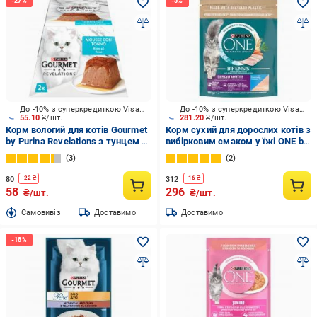
До -10% з суперкредиткою Visa Вигода
До -10% з суперкредиткою Visa Вигода
55.10
₴/шт.
281.20
₴/шт.
Корм вологий для котів Gourmet
Корм сухий для дорослих котів з
by Purina Revelations з тунцем 2
вибірковим смаком у їжі ONE by
x 57 г
Purina Difficult Appetite з тріскою
3
2
та фореллю 800 г
80
312
-
22
₴
-
16
₴
58
296
₴/шт.
₴/шт.
Cамовивіз
Доставимо
Доставимо