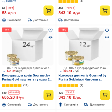
оцінити
8
80
420
-
22
₴
-
76.90
₴
58
343.10
₴/шт.
₴/уп.
Cамовивіз
Доставимо
Доставимо
До -10% з суперкредиткою Visa Вигода
До -10% з суперкредиткою Visa Вигода
651.89
₴/уп.
325.94
₴/уп.
Консерва для котів Gourmet by
Консерва для котів Gourmet by
Purina Gold паштет з тунцем 24
Purina Gold ніжні биточки з
шт. 85 г
куркою і морквою 12 шт. 85 г
19
4
840
420
-
153.80
₴
-
76.90
₴
686.20
343.10
₴/уп.
₴/уп.
Cамовивіз
Доставимо
Cамовивіз
Доставимо