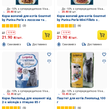
До -10% з суперкредиткою Visa Вигода
До -10% з суперкредиткою Visa Вигода
20.80
₴/шт.
20.80
₴/шт.
Корм вологий для котів Gourmet
Корм вологий для котів Gourmet
by Purina Perle з лососем та
by Purina Perle Mini Fillets з
сайдою у підливі 85 г
куркою 85 г
2
6
27
27
-
5.10
₴
-
5.10
₴
21.90
21.90
₴/шт.
₴/шт.
Cамовивіз
Доставимо
Cамовивіз
Доставимо
До -10% з суперкредиткою Visa Вигода
До -10% з суперкредиткою Visa Вигода
12.35
₴/шт.
10.45
₴/шт.
Корм Леопольд для кошенят від
Паштет для котів Леопольд 100
2-х місяців з птицею 85 г
г
5
6