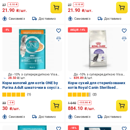
27
27
-
5.10
₴
-
5.10
₴
21.90
21.90
₴/шт.
₴/шт.
Cамовивіз
Доставимо
Cамовивіз
Доставимо
До -10% з суперкредиткою Visa Вигода
До -10% з суперкредиткою Visa Вигода
28.50
₴/шт.
839.89
₴/шт.
Корм вологий для котів ONE by
Корм сухий для стерилізованих
Purina Adult шматочки в соусі з
котів Royal Canin Sterilised
куркою та зеленою квасолею 85
домашня птиця, кукурудза 2 кг
1
2
г
33
1 040
-
3
₴
-
155.90
₴
30
884.10
₴/шт.
₴/шт.
Cамовивіз
Доставимо
Cамовивіз
Доставимо