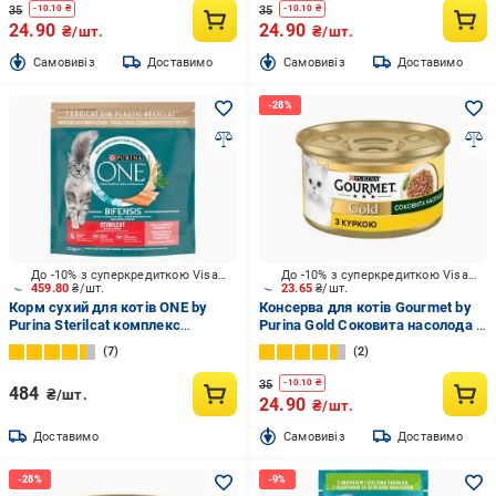
35
35
-
10.10
₴
-
10.10
₴
24.90
24.90
₴/шт.
₴/шт.
Cамовивіз
Доставимо
Cамовивіз
Доставимо
До -10% з суперкредиткою Visa Вигода
До -10% з суперкредиткою Visa Вигода
459.80
₴/шт.
23.65
₴/шт.
Корм сухий для котів ONE by
Консерва для котів Gourmet by
Purina Sterilcat комплекс
Purina Gold Соковита насолода з
Bifensis з лососем 1,5 кг
куркою 85 г
7
2
35
-
10.10
₴
484
₴/шт.
24.90
₴/шт.
Доставимо
Cамовивіз
Доставимо