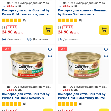
До -10% з суперкредиткою Visa Вигода
До -10% з суперкредиткою Visa Вигода
23.65
₴/шт.
23.65
₴/шт.
Консерва для котів Gourmet by
Консерва для кошенят Gourmet
Purina Gold паштет з індичкою
by Purina Gold паштет з
85 г
телятиною 85 г
5
8
35
35
-
10.10
₴
-
10.10
₴
24.90
24.90
₴/шт.
₴/шт.
Cамовивіз
Доставимо
Доставимо
До -10% з суперкредиткою Visa Вигода
До -10% з суперкредиткою Visa Вигода
23.65
₴/шт.
23.65
₴/шт.
Консерва для котів Gourmet by
Консерва для котів Gourmet by
Purina Gold Ніжні биточки з
Purina Gold шматочки у паштеті
яловичиною і томатами 85 г
з качкою, морквою та
2
8
шпинатом 85 г
-
10.10
₴
-
10.10
₴