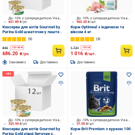
До -10% з суперкредиткою Visa Вигода
До -10% з суперкредиткою Visa Вигода
651.89
₴/уп.
965.20
₴/шт.
Консерва для котів Gourmet by
Корм Optimeal з індичкою та
Purina Gold шматочки у паштеті
вівсом 4 кг
з кроликом 24 шт. 85 г
5
3
840
1 721
-
153.80
₴
-
705
₴
686.20
1 016
₴/уп.
₴/шт.
Cамовивіз
Доставимо
Доставимо
До -10% з суперкредиткою Visa Вигода
До -10% з суперкредиткою Visa Вигода
325.94
₴/уп.
37.05
₴/шт.
Консерва для котів Gourmet by
Корм Brit Premium з куркою 100
Purina Gold ніжні биточки з
г