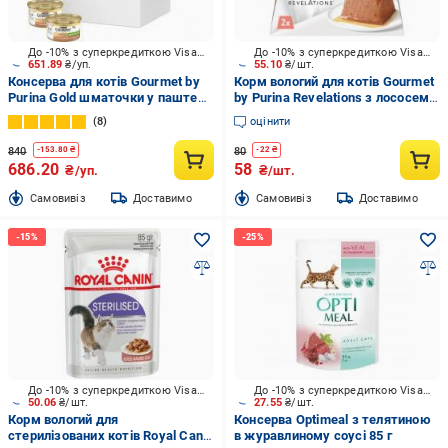
До -10% з суперкредиткою Visa Вигода
До -10% з суперкредиткою Visa Вигода
651.89
₴/уп.
55.10
₴/шт.
Консерва для котів Gourmet by
Корм вологий для котів Gourmet
Purina Gold шматочки у паштеті
by Purina Revelations з лососем 2
з качкою, морквою та
x 57 г
8
оцінити
шпинатом 24 шт. 85 г
840
80
-
153.80
₴
-
22
₴
686.20
58
₴/уп.
₴/шт.
Cамовивіз
Доставимо
Cамовивіз
Доставимо
До -10% з суперкредиткою Visa Вигода
До -10% з суперкредиткою Visa Вигода
50.06
₴/шт.
27.55
₴/шт.
Корм вологий для
Консерва Optimeal з телятиною
стерилізованих котів Royal Canin
в журавлиному соусі 85 г