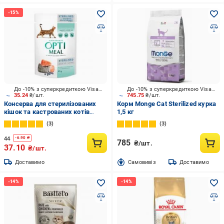
До -10% з суперкредиткою Visa Вигода
До -10% з суперкредиткою Visa Вигода
35.24
₴/шт.
745.75
₴/шт.
Консерва для стерилізованих
Корм Monge Cat Sterilized курка
кішок та кастрованих котів
1,5 кг
Optimeal з лососем та чорницею
3
3
у желе 85 г
44
-
6.90
₴
785
₴/шт.
37.10
₴/шт.
Доставимо
Cамовивіз
Доставимо