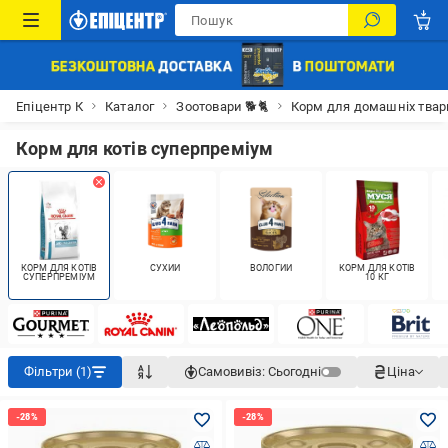
Епіцентр К
Каталог
Зоотовари 🐕🐈
Корм для домашніх тва
Корм для котів суперпреміум
КОРМ ДЛЯ КОТІВ
СУХИЙ
ВОЛОГИЙ
КОРМ ДЛЯ КОТІВ
СУПЕРПРЕМІУМ
10 КГ
Фільтри (1)
Самовивіз:
Сьогодні
Ціна