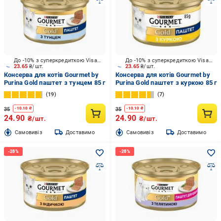
До -10% з суперкредиткою Visa Вигода
До -10% з суперкредиткою Visa Вигода
23.65
₴/шт.
23.65
₴/шт.
Консерва для котів Gourmet by
Консерва для котів Gourmet by
Purina Gold паштет з тунцем 85 г
Purina Gold паштет з куркою 85 г
19
7
35
35
-
10.10
₴
-
10.10
₴
24.90
24.90
₴/шт.
₴/шт.
Cамовивіз
Доставимо
Cамовивіз
Доставимо