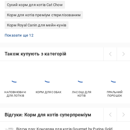
Сухий корм для котів Cat Chow
Корм для котів преміум стерилізованим
Корм Royal Canin для мейн-кунів
Корм Optimeal для стерилізованих котів
Вологий корм для котів Royal Canin
Whiskas для кошенят
Сухий корм для котів холістік
Сухий корм для літніх кішок
Корм для котів Royal Canin 4 кг
Пан Кот 10 кг
Корм для котів Royal Canin 10 кг
Whiskas пауч
Сухий корм для котів Мяу
Корм для котів преміум сухий корм
Сухий корм для котів Royal Canin
Показати ще 12
Також купують з категорій
НАПОВНЮВАЧІ
КОРМ ДЛЯ СОБАК
ЛАСОЩІ ДЛЯ
ПРАЛЬНИЙ
ДЛЯ ЛОТКІВ
КОТІВ
ПОРОШОК
Відгуки: Корм для котів суперпреміум
Відгук про: Консерва для котів Gourmet by Purina Gold