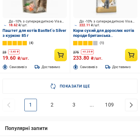
До -10% з суперкредиткою Visa Вигода
До -10% з суперкредиткою Visa Вигода
18.62
₴/шт.
222.11
₴/шт.
Паштет для котів Basttet`o Silver
Корм сухий для дорослих котів
з куркою 85 г
породи британська
короткошерстна Royal Canin
4
1
British Shorthair Adult птиця 400 г
23
275
-
3.40
₴
-
41.20
₴
19.60
233.80
₴/шт.
₴/шт.
Cамовивіз
Доставимо
Cамовивіз
Доставимо
ПОКАЗАТИ ЩЕ
1
2
3
...
109
Популярні запити