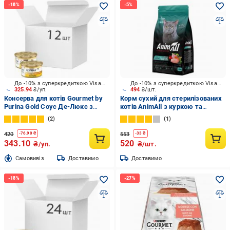
До -10% з суперкредиткою Visa Вигода
До -10% з суперкредиткою Visa Вигода
325.94
₴/уп.
494
₴/шт.
Консерва для котів Gourmet by
Корм сухий для стерилізованих
Purina Gold Соус Де-Люкс з
котів AnimAll з куркою та
куркою 12 шт. 85 г
свіжою ягнятиною 1,5 кг
2
1
420
553
-
76.90
₴
-
33
₴
343.10
520
₴/уп.
₴/шт.
Cамовивіз
Доставимо
Доставимо