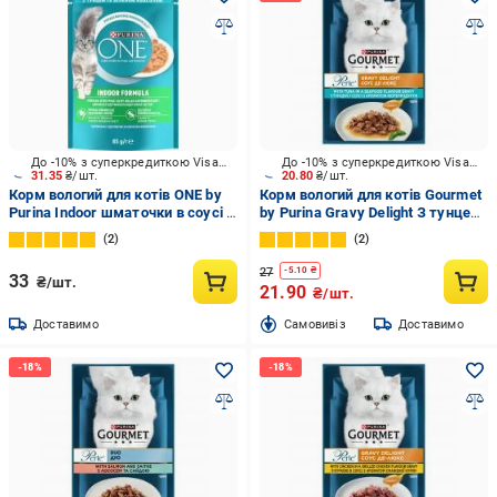
До -10% з суперкредиткою Visa Вигода
До -10% з суперкредиткою Visa Вигода
31.35
₴/шт.
20.80
₴/шт.
Корм вологий для котів ONE by
Корм вологий для котів Gourmet
Purina Indoor шматочки в соусі з
by Purina Gravy Delight З тунцем
тунцем та зеленою квасолею 85
у соусі з ароматом
2
2
г
морепродуктів 85 г
27
-
5.10
₴
33
₴/шт.
21.90
₴/шт.
Доставимо
Cамовивіз
Доставимо