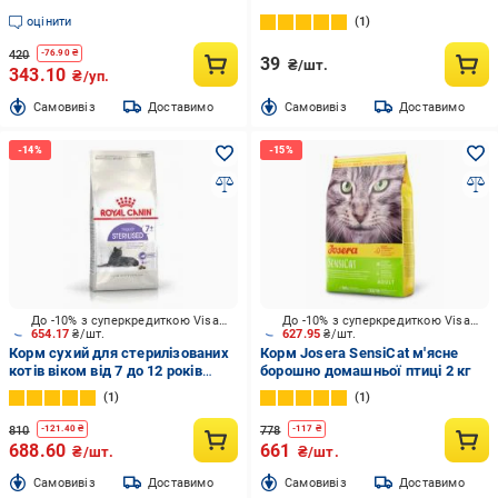
індичкою і шпинатом 12 шт. 85 г
оцінити
1
420
-
76.90
₴
39
₴/шт.
343.10
₴/уп.
Cамовивіз
Доставимо
Cамовивіз
Доставимо
До -10% з суперкредиткою Visa Вигода
До -10% з суперкредиткою Visa Вигода
654.17
₴/шт.
627.95
₴/шт.
Корм сухий для стерилізованих
Корм Josera SensiCat м'ясне
котів віком від 7 до 12 років
борошно домашньої птиці 2 кг
Royal Canin Sterilised 7+
1
1
домашня птиця, кукурудза 1,5
кг
810
778
-
121.40
₴
-
117
₴
688.60
661
₴/шт.
₴/шт.
Cамовивіз
Доставимо
Cамовивіз
Доставимо