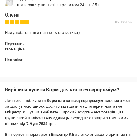
шматочки у паштеті з кроликом 24 шт. 85 г
Олена
06.08.2026
Найулюбленіший паштет мого котика)
Переваги:
гарна ціна
Недоліки:
немає
Вирішили купити Корм для котів суперпреміум?
Для того, щоб купити
Корм для котів суперпреміум
високої якості
за доступною ціною, досить відвідати наш інтернет-магазин
Епіцентр К
. Тут Ви знайдете широкий асортимент товарів цієї
групи, який налічує
1439 одиниць
. Серед них товари з низькими
цінами
від 7.9 до 7538
грн.
В інтернет-гіпермаркеті
Епіцентр К
Ви легко знайдете оригінальні