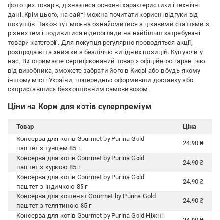
фото цих товарів, дізнаєтеся основні характеристики і технічні
дані. Крім цього, на сайті можна почитати корисні відгуки від
покупців. Також тут можна ознайомитися з цікавими статтями з
різних тем і подивитися відеоогляди на найбільш затребувані
товари категорії
. Для покупця регулярно проводяться акції,
розпродажі та знижки з безліччю вигідних позицій. Купуючи у
нас, Ви отримаєте сертифікований товар з офіційною гарантією
від виробника, зможете забрати його в Києві або в будь-якому
іншому місті України, попередньо оформивши доставку або
скориставшися безкоштовним самовивозом.
Ціни на Корм для котів суперпреміум
Товар
Ціна
Консерва для котів Gourmet by Purina Gold
24.90 ₴
паштет з тунцем 85 г
Консерва для котів Gourmet by Purina Gold
24.90 ₴
паштет з куркою 85 г
Консерва для котів Gourmet by Purina Gold
24.90 ₴
паштет з індичкою 85 г
Консерва для кошенят Gourmet by Purina Gold
24.90 ₴
паштет з телятиною 85 г
Консерва для котів Gourmet by Purina Gold Ніжні
24.90 ₴