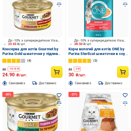
До -10% з суперкредиткою Visa Вигода
До -10% з суперкредиткою Visa Вигода
23.65
₴/шт.
28.50
₴/шт.
Консерва для котів Gourmet by
Корм вологий для котів ONE by
Purina Gold шматочки у підливці
Purina Sterilcat шматочки в соусі
з лососем та куркою 85 г
з індичкою та зеленою
4
3
квасолею 85 г
35
33
-
10.10
₴
-
3
₴
24.90
30
₴/шт.
₴/шт.
Cамовивіз
Доставимо
Cамовивіз
Доставимо