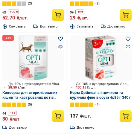
Sterilised у соусі злаки 85 г
2
2
62
39
-
9.30
₴
-
10
₴
52.70
29
₴/шт.
₴/шт.
Cамовивіз
Доставимо
Cамовивіз
Доставимо
До -10% з суперкредиткою Visa Вигода
До -10% з суперкредиткою Visa Вигода
28.50
₴/шт.
130.15
₴/шт.
Консерва для стерилізованих
Корм Optimeal з індичкою та
кішок та кастрованих котів
курячим філе в соусі 4х85 г 340 г
Optimeal з яловичиною та
5
4
індичим філе у желе 85 г
44
-
14
₴
137
₴/шт.
30
₴/шт.
Доставимо
Доставимо