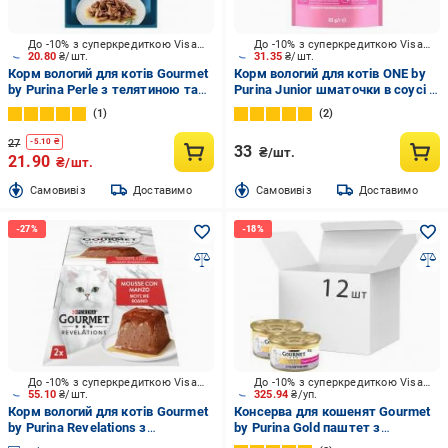
До -10% з суперкредиткою Visa Вигода
До -10% з суперкредиткою Visa Вигода
20.80
₴/шт.
31.35
₴/шт.
Корм вологий для котів Gourmet
Корм вологий для котів ONE by
by Purina Perle з телятиною та
Purina Junior шматочки в соусі з
качкою 85 г
лососем та морквою 85 г
1
2
27
-
5.10
₴
33
₴/шт.
21.90
₴/шт.
Cамовивіз
Доставимо
Cамовивіз
Доставимо
До -10% з суперкредиткою Visa Вигода
До -10% з суперкредиткою Visa Вигода
55.10
₴/шт.
325.94
₴/уп.
Корм вологий для котів Gourmet
Консерва для кошенят Gourmet
by Purina Revelations з
by Purina Gold паштет з
яловичиною 2 x 57 г
телятиною 12 шт. 85 г