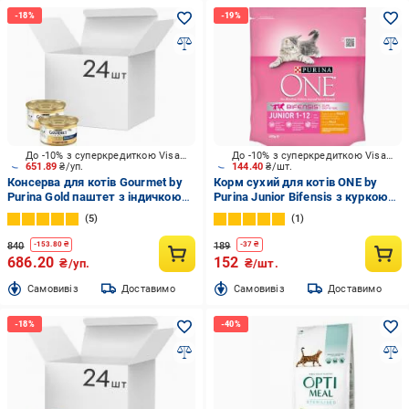
До -10% з суперкредиткою Visa Вигода
До -10% з суперкредиткою Visa Вигода
651.89
₴/уп.
144.40
₴/шт.
Консерва для котів Gourmet by
Корм сухий для котів ONE by
Purina Gold паштет з індичкою
Purina Junior Bifensis з куркою
24 шт. 85 г
450 г
5
1
840
189
-
153.80
₴
-
37
₴
686.20
152
₴/уп.
₴/шт.
Cамовивіз
Доставимо
Cамовивіз
Доставимо