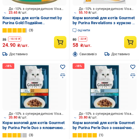
До -10% з суперкредиткою Visa Вигода
До -10% з суперкредиткою Visa Вигода
23.65
₴/шт.
55.10
₴/шт.
Консерва для котів Gourmet by
Корм вологий для котів Gourmet
Purina Gold Подвійне
by Purina Revelations з куркою 2
задоволення з кроликом та
x 57 г
3
оцінити
печінкою 85 г
35
80
-
10.10
₴
-
22
₴
24.90
58
₴/шт.
₴/шт.
Доставимо
Cамовивіз
Доставимо
До -10% з суперкредиткою Visa Вигода
До -10% з суперкредиткою Visa Вигода
20.80
₴/шт.
20.80
₴/шт.
Корм вологий для котів Gourmet
Корм вологий для котів Gourmet
by Purina Perle Duo з яловичиною
by Purina Perle Duo з океанічною
та куркою в підливі 85 г
рибою і тунцем 85 г
3
1