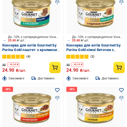
До -10% з суперкредиткою Visa Вигода
До -10% з суперкредиткою Visa Вигода
23.65
₴/шт.
23.65
₴/шт.
Консерва для котів Gourmet by
Консерва для котів Gourmet by
Purina Gold паштет з кроликом
Purina Gold ніжні биточки з
85 г
індичкою і шпинатом 85 г
4
2
35
35
-
10.10
₴
-
10.10
₴
24.90
24.90
₴/шт.
₴/шт.
Cамовивіз
Доставимо
Cамовивіз
Доставимо