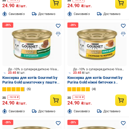
35
35
24.90
24.90
₴/шт.
₴/шт.
Cамовивіз
Доставимо
Cамовивіз
Доставимо
До -10% з суперкредиткою Visa Вигода
До -10% з суперкредиткою Visa Вигода
23.65
₴/шт.
23.65
₴/шт.
Консерва для котів Gourmet by
Консерва для котів Gourmet by
Purina Gold шматочки у паштеті
Purina Gold ніжні биточки з
з кроликом 85 г
куркою і морквою 85 г
5
4
35
35
-
10.10
₴
-
10.10
₴
24.90
24.90
₴/шт.
₴/шт.
Cамовивіз
Доставимо
Cамовивіз
Доставимо