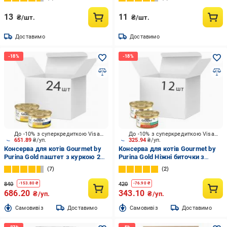
13
11
₴/шт.
₴/шт.
Доставимо
Доставимо
До -10% з суперкредиткою Visa Вигода
До -10% з суперкредиткою Visa Вигода
651.89
₴/уп.
325.94
₴/уп.
Консерва для котів Gourmet by
Консерва для котів Gourmet by
Purina Gold паштет з куркою 24
Purina Gold Ніжні биточки з
шт. 85 г
яловичиною і томатами 12 шт.
7
2
85 г
840
420
-
153.80
₴
-
76.90
₴
686.20
343.10
₴/уп.
₴/уп.
Cамовивіз
Доставимо
Cамовивіз
Доставимо