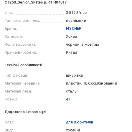
CT250_Senior_Skates р. 41 H04017
Ціна:
3 519 ₴/пар
Тип кріплення лез:
незнімний
Бренд:
FISCHER
Категорія:
Хокей
Колір виробника:
чорний із жовтим
Країна-виробник:
Китай
Технічні особливості
Тип фіксації:
шнурівка
Матеріал черевика:
пластик
ПВХ
комбінований
Матеріал леза:
сталь
Розмір:
41
Додаткова інформація
Клас:
для любителів
Вид:
хокейні