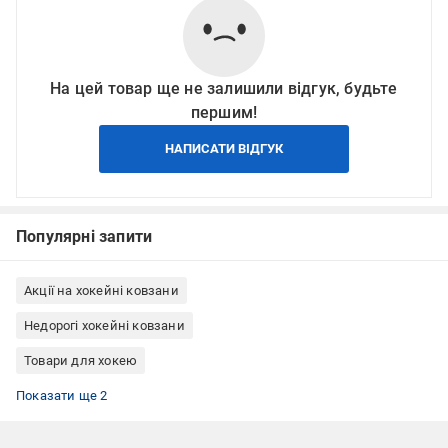
На цей товар ще не залишили відгук, будьте
першим!
НАПИСАТИ ВІДГУК
Популярні запити
Акції на хокейні ковзани
Недорогі хокейні ковзани
Товари для хокею
Хокейні ковзани для любителів
Хокейні ковзани 41 розміру
Показати ще 2