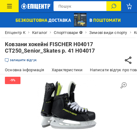
Епіцентр К
Каталог
Спорттовари ⚽
Зимові види спорту
К
Ковзани хокейні FISCHER H04017
CT250_Senior_Skates р. 41 H04017
залишити відгук
Основна інформація
Характеристики
Написати відгук про тов