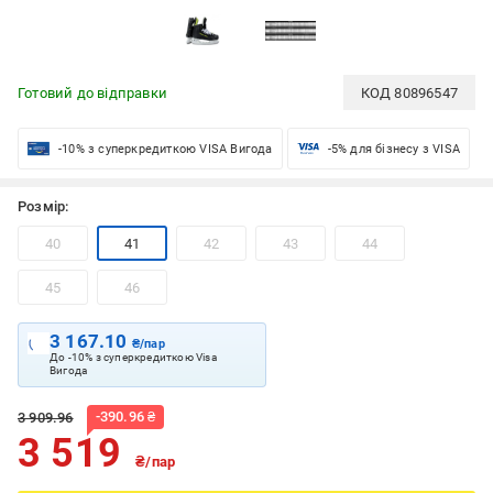
Готовий до відправки
КОД
80896547
-10% з суперкредиткою VISA Вигода
-5% для бізнесу з VISA
Розмір:
40
41
42
43
44
45
46
3 167.10
₴/пар
До -10% з суперкредиткою Visa
Вигода
-
390.96
₴
3 909.96
3 519
₴/пар