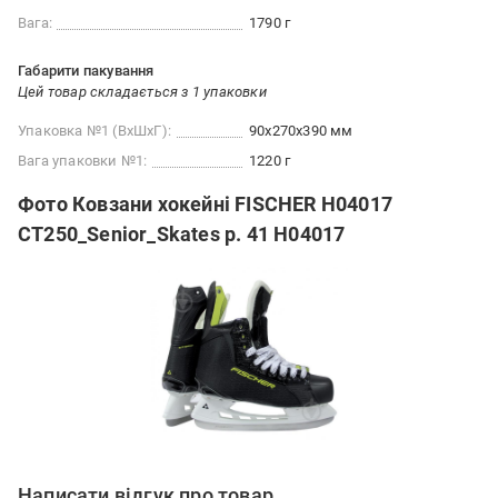
Вага:
1790 г
Габарити пакування
Цей товар складається з 1 упаковки
Упаковка №1 (ВхШхГ):
90x270x390 мм
Вага упаковки №1:
1220 г
Фото Ковзани хокейні FISCHER H04017
CT250_Senior_Skates р. 41 H04017
Написати відгук про товар