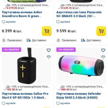
До -10% з суперкредиткою Visa Вигода
До -10% з суперкредиткою Visa Вигода
6 079.05
₴/шт.
8 639.10
₴/шт.
Портативна колонка Anker
Акустична система Panasonic
SoundСore Boom 3i green
SC-BMAX5 2.0 black (SC-
(D5100060)
BMAX5WW-K)
оцінити
оцінити
6 399
9 599
₴/шт.
₴/шт.
Привеземо
Доставимо
Привеземо
Доставимо
До -10% з суперкредиткою Visa Вигода
До -10% з суперкредиткою Visa Вигода
782.80
₴/шт.
880.65
₴/шт.
Портативна колонка Gelius Pro
Портативна колонка Defender
Start X GP-BS1002x 1.0 black
Enjoy S600 2.0 black (65603)
(00000097450)
оцінити
оцінити