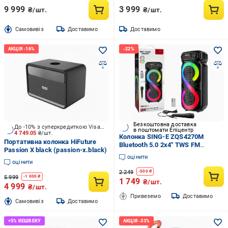
9 999
3 999
₴/шт.
₴/шт.
Cамовивіз
Доставимо
Доставимо
Безкоштовна доставка
До -10% з суперкредиткою Visa Вигода
в поштомати Епіцентр
4 749.05
₴/шт.
Колонка SING-E ZQS4270M
Портативна колонка HiFuture
Bluetooth 5.0 2x4" TWS FM
Passion X black (passion-x.black)
USB/TF AUX LED (31548345)
оцінити
оцінити
2 249
-
500
₴
5 999
-
1 000
₴
1 749
₴/шт.
4 999
₴/шт.
Привеземо
Доставимо
Cамовивіз
Доставимо