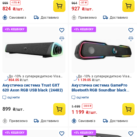
999
964
-
175
₴
-
37
₴
824
927
₴/шт.
₴/шт.
Cамовивіз
Доставимо
Привеземо
Доставимо
До -10% з суперкредиткою Visa Вигода
До -10% з суперкредиткою Visa Вигода
854.05
₴/шт.
1 139.05
₴/шт.
Акустична система Trust GXT
Акустична система GamePro
620 Axon RGB USB black (24482)
Bluetooth RGB Soundbar black
(GS915)
оцінити
оцінити
1 499
-
300
₴
899
₴/шт.
1 199
₴/шт.
Привеземо
Доставимо
Cамовивіз
Доставимо