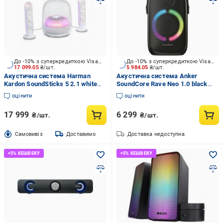
До -10% з суперкредиткою Visa Вигода
До -10% з суперкредиткою Visa Вигода
17 099.05
₴/шт.
5 984.05
₴/шт.
Акустична система Harman
Акустична система Anker
Kardon SoundSticks 5 2.1 white
SoundСore Rave Neo 1.0 black
(HKSOUNDSTK5WEP)
(A3395G11)
оцінити
оцінити
17 999
6 299
₴/шт.
₴/шт.
Cамовивіз
Доставимо
Доставка недоступна