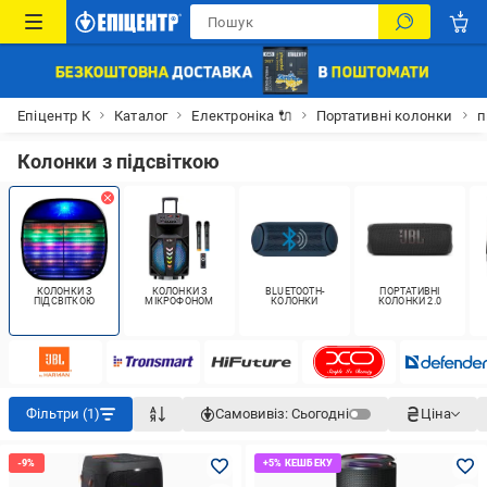
Епіцентр К
Каталог
Електроніка 🔌
Портативні колонки
п
Колонки з підсвіткою
КОЛОНКИ З
КОЛОНКИ З
BLUETOOTH-
ПОРТАТИВНІ
ПІДСВІТКОЮ
МІКРОФОНОМ
КОЛОНКИ
КОЛОНКИ 2.0
Фільтри (1)
Самовивіз:
Сьогодні
Ціна