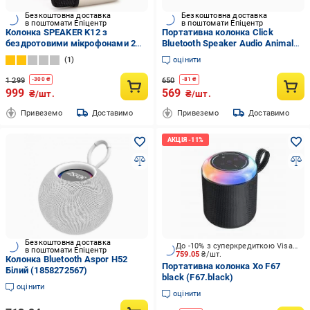
Безкоштовна доставка
Безкоштовна доставка
в поштомати Епіцентр
в поштомати Епіцентр
Колонка SPEAKER K12 з
Портативна колонка Click
бездротовими мікрофонами 2
Bluetooth Speaker Audio Animals
шт. Білий (GR-04926)
Єдиноріг
1
оцінити
1 299
650
-
300
₴
-
81
₴
999
569
₴/шт.
₴/шт.
Привеземо
Доставимо
Привеземо
Доставимо
Безкоштовна доставка
До -10% з суперкредиткою Visa Вигода
в поштомати Епіцентр
759.05
₴/шт.
Колонка Bluetooth Aspor H52
Портативна колонка Xo F67
Білий (1858272567)
black (F67.black)
оцінити
оцінити