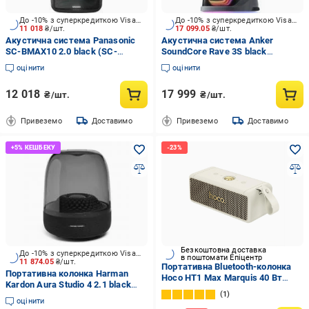
До -10% з суперкредиткою Visa Вигода
До -10% з суперкредиткою Visa Вигода
11 018
₴/шт.
17 099.05
₴/шт.
Акустична система Panasonic
Акустична система Anker
SC-BMAX10 2.0 black (SC-
SoundСore Rave 3S black
BMAX10WWK)
(A31A3012)
оцінити
оцінити
12 018
17 999
₴/шт.
₴/шт.
Привеземо
Доставимо
Привеземо
Доставимо
Безкоштовна доставка
До -10% з суперкредиткою Visa Вигода
в поштомати Епіцентр
11 874.05
₴/шт.
Портативна Bluetooth-колонка
Портативна колонка Harman
Hoco HT1 Max Marquis 40 Вт
Kardon Aura Studio 4 2.1 black
TWS 4000 мАг Білий (30777930)
1
(HKAURAS4BLKEP)
оцінити