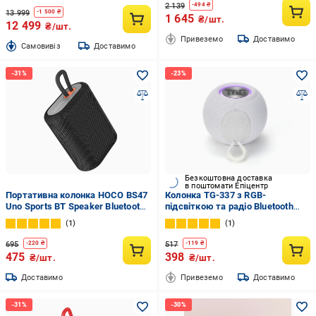
2 139
-
494
₴
13 999
-
1 500
₴
1 645
₴/шт.
12 499
₴/шт.
Привеземо
Доставимо
Cамовивіз
Доставимо
Безкоштовна доставка
в поштомати Епіцентр
Портативна колонка HOCO BS47
Колонка TG-337 з RGB-
Uno Sports BT Speaker Bluetooth
підсвіткою та радіо Bluetooth
Black (000092)
Білий (TG-337O)
1
1
695
517
-
220
₴
-
119
₴
475
398
₴/шт.
₴/шт.
Доставимо
Привеземо
Доставимо