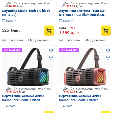
До -10% з суперкредиткою Visa Вигода
До -10% з суперкредиткою Visa Вигода
498.75
₴/шт.
1 329.05
₴/шт.
Саундбар Media-Tech 1.0 black
Акустична система Trust GXT
(MT3173)
611 Wezz RGB-Illuminated 2.0
black (24587)
оцінити
оцінити
1 499
-
100
₴
525
₴/шт.
1 399
₴/шт.
Привеземо
Доставимо
Привеземо
Доставимо
До -10% з суперкредиткою Visa Вигода
До -10% з суперкредиткою Visa Вигода
6 079.05
₴/шт.
6 079.05
₴/шт.
Портативна колонка Anker
Портативна колонка Anker
SoundСore Boom 3i black
SoundСore Boom 3i brown
(D5100010)
(D5100080)
оцінити
оцінити