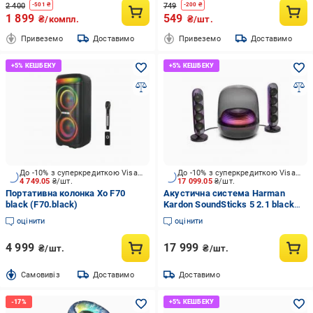
2 400
749
-
501
₴
-
200
₴
1 899
549
₴/компл.
₴/шт.
Привеземо
Доставимо
Привеземо
Доставимо
До -10% з суперкредиткою Visa Вигода
До -10% з суперкредиткою Visa Вигода
4 749.05
₴/шт.
17 099.05
₴/шт.
Портативна колонка Xo F70
Акустична система Harman
black (F70.black)
Kardon SoundSticks 5 2.1 black
(HKSOUNDSTK5BEP)
оцінити
оцінити
4 999
17 999
₴/шт.
₴/шт.
Cамовивіз
Доставимо
Доставимо