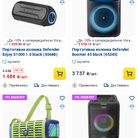
До -10% з суперкредиткою Visa Вигода
До -10% з суперкредиткою Visa Вигода
1 409.80
₴/шт.
3 550.15
₴/шт.
Портативна колонка Defender
Портативна колонка Defender
Enjoy S1000 1.0 black (65688)
Boomer 45 black (65245)
оцінити
оцінити
1 745
-
261
₴
3 737
₴/шт.
1 484
₴/шт.
Привеземо
Доставимо
Привеземо
Доставимо