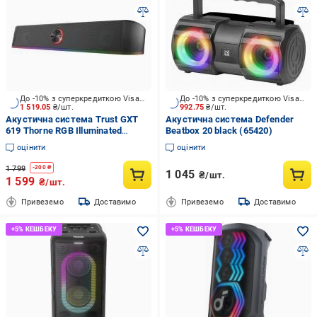
До -10% з суперкредиткою Visa Вигода
До -10% з суперкредиткою Visa Вигода
1 519.05
₴/шт.
992.75
₴/шт.
Акустична система Trust GXT
Акустична система Defender
619 Thorne RGB Illuminated
Beatbox 20 black (65420)
Soundbar 1.0 black (24007)
оцінити
оцінити
1 799
-
200
₴
1 045
₴/шт.
1 599
₴/шт.
Привеземо
Доставимо
Привеземо
Доставимо