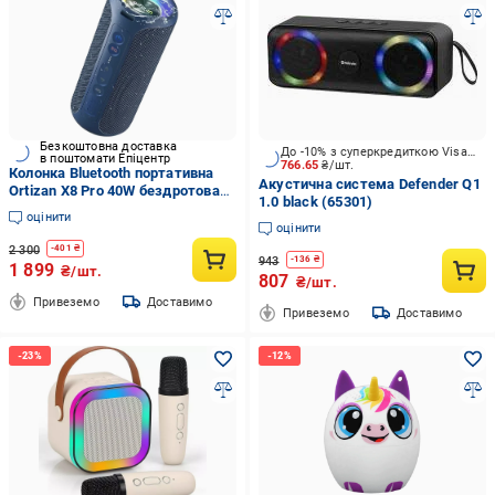
Безкоштовна доставка
До -10% з суперкредиткою Visa Вигода
в поштомати Епіцентр
766.65
₴/шт.
Колонка Bluetooth портативна
Акустична система Defender Q1
Ortizan X8 Pro 40W бездротова
1.0 black (65301)
водонепроникна з
оцінити
підсвічуванням (35432256)
оцінити
2 300
-
401
₴
943
-
136
₴
1 899
₴/шт.
807
₴/шт.
Привеземо
Доставимо
Привеземо
Доставимо