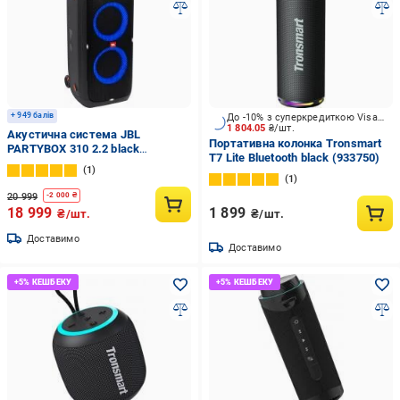
+ 949 балів
До -10% з суперкредиткою Visa Вигода
1 804.05
₴/шт.
Акустична система JBL
Портативна колонка Tronsmart
PARTYBOX 310 2.2 black
T7 Lite Bluetooth black (933750)
(JBLPARTYBOX310EP)
1
1
20 999
-
2 000
₴
18 999
1 899
₴/шт.
₴/шт.
Доставимо
Доставимо