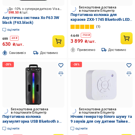
Безкоштовна доставка
До -10% з суперкредиткою Visa Вигода
в поштомати Епіцентр
598.50
₴/шт.
Портативна колонка для
Акустична система Xo F63 3W
караоке ZXX-1745 Bluetooth LED-
black (F63.black)
підсвітка з мікрофонами 60 Вт
1
8" (33146494)
оцінити
4 649
-
750
₴
699
-
69
₴
3 899
₴/шт.
630
₴/шт.
Привеземо
Доставимо
Cамовивіз
Доставимо
Безкоштовна доставка
Безкоштовна доставка
в поштомати Епіцентр
в поштомати Епіцентр
Портативна колонка
Нічник генератор білого шуму та
акумуляторна USB Bluetooth з
9 звуків для сну дитини Таймер
мікрофоном 8,5" 40 W (2806)
портативний з Type-C зарядкою
оцінити
оцінити
Білий