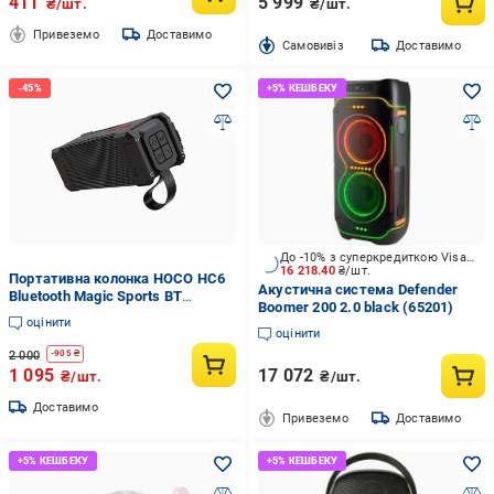
411
5 999
₴/шт.
₴/шт.
Привеземо
Доставимо
Cамовивіз
Доставимо
До -10% з суперкредиткою Visa Вигода
16 218.40
₴/шт.
Портативна колонка HOCO HC6
Акустична система Defender
Bluetooth Magic Sports BT
Boomer 200 2.0 black (65201)
Speaker Black (000045)
оцінити
оцінити
2 000
-
905
₴
1 095
17 072
₴/шт.
₴/шт.
Доставимо
Привеземо
Доставимо