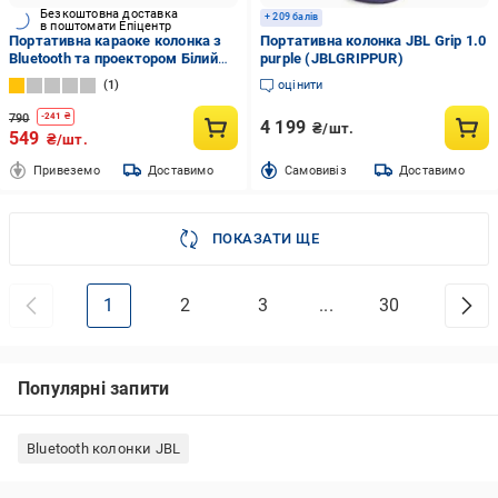
Безкоштовна доставка
+ 209 балів
в поштомати Епіцентр
Портативна караоке колонка з
Портативна колонка JBL Grip 1.0
Bluetooth та проектором Білий
purple (JBLGRIPPUR)
(28524432)
1
оцінити
790
-
241
₴
4 199
₴/шт.
549
₴/шт.
Привеземо
Доставимо
Cамовивіз
Доставимо
ПОКАЗАТИ ЩЕ
1
2
3
...
30
Популярні запити
Bluetooth колонки JBL