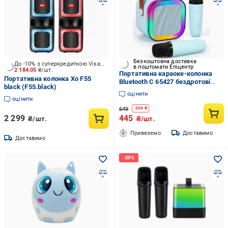
Безкоштовна доставка
До -10% з суперкредиткою Visa Вигода
в поштомати Епіцентр
2 184.05
₴/шт.
Портативна караоке-колонка
Портативна колонка Xo F55
Bluetooth С 65427 бездротові
black (F55.black)
мікрофони в комплекті
оцінити
Блакитний (2826896774)
оцінити
649
-
204
₴
2 299
445
₴/шт.
₴/шт.
Привеземо
Доставимо
Доставимо