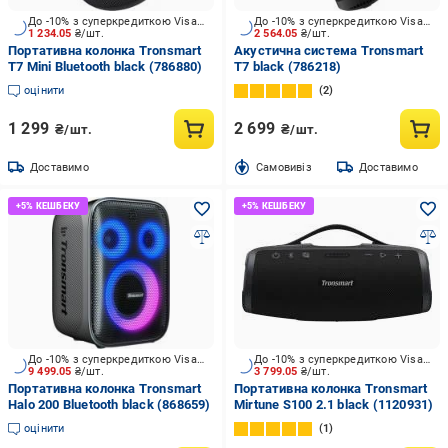
До -10% з суперкредиткою Visa Вигода
До -10% з суперкредиткою Visa Вигода
1 234.05
₴/шт.
2 564.05
₴/шт.
Портативна колонка Tronsmart
Акустична система Tronsmart
T7 Mini Bluetooth black (786880)
T7 black (786218)
оцінити
2
1 299
2 699
₴/шт.
₴/шт.
Доставимо
Cамовивіз
Доставимо
До -10% з суперкредиткою Visa Вигода
До -10% з суперкредиткою Visa Вигода
9 499.05
₴/шт.
3 799.05
₴/шт.
Портативна колонка Tronsmart
Портативна колонка Tronsmart
Halo 200 Bluetooth black (868659)
Mirtune S100 2.1 black (1120931)
оцінити
1