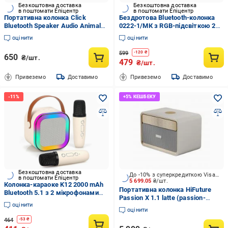
Безкоштовна доставка
Безкоштовна доставка
в поштомати Епіцентр
в поштомати Епіцентр
Портативна колонка Click
Бездротова Bluetooth-колонка
Bluetooth Speaker Audio Animals
0222-1/МК з RGB-підсвіткою 2
Вівця (O2133)
караоке-мікрофони Чорний
оцінити
оцінити
(31190452)
599
-
120
₴
650
₴/шт.
479
₴/шт.
Привеземо
Доставимо
Привеземо
Доставимо
Безкоштовна доставка
До -10% з суперкредиткою Visa Вигода
в поштомати Епіцентр
5 699.05
₴/шт.
Колонка-караоке K12 2000 mAh
Портативна колонка HiFuture
Bluetooth 5.1 з 2 мікрофонами
Passion X 1.1 latte (passion-
(opt-103170)
оцінити
x.latte)
оцінити
464
-
53
₴