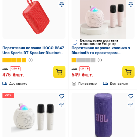
Безкоштовна доставка
в поштомати Епіцентр
Портативна колонка HOCO BS47
Портативна караоке колонка з
Uno Sports BT Speaker Bluetooth
Bluetooth та проектором
Red (000093)
Рожевий (12952)
1
1
695
790
-
220
₴
-
241
₴
475
549
₴/шт.
₴/шт.
Доставимо
Привеземо
Доставимо