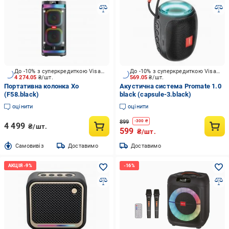
До -10% з суперкредиткою Visa Вигода
До -10% з суперкредиткою Visa Вигода
4 274.05
₴/шт.
569.05
₴/шт.
Портативна колонка Xo
Акустична система Promate 1.0
(F58.black)
black (capsule-3.black)
оцінити
оцінити
899
-
300
₴
4 499
₴/шт.
599
₴/шт.
Cамовивіз
Доставимо
Доставимо