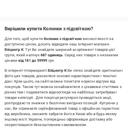
Вирішили купити Колонки з підсвіткою?
Для того, щоб купити
Колонки з підсвіткою
високої якості за
доступною ціною, досить відвідати наш інтернет-магазин
Епіцентр К
. Тут Ви знайдете широкий асортимент товарів цієї
групи, який налічує
687 одиниць
. Серед них товари з низькими
цінами
від 181 до 59999
грн.
В інтернет-гіпермаркеті
Епіцентр К
Ви легко знайдете оригінальні
фото цих товарів, дізнаєтеся основні характеристики і технічні
дані. Крім цього, на сайті можна почитати корисні відгуки від
покупців. Також тут можна ознайомитися з цікавими статтями з
різних тем і подивитися відеоогляди на найбільш затребувані
товари категорії
. Для покупця регулярно проводяться акції,
розпродажі та знижки з безліччю вигідних позицій. Купуючи у
нас, Ви отримаєте сертифікований товар з офіційною гарантією
від виробника, зможете забрати його в Києві або в будь-якому
іншому місті України, попередньо оформивши доставку або
скориставшися безкоштовним самовивозом.