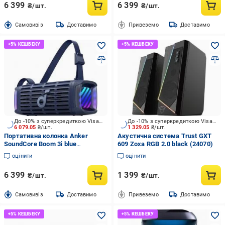
6 399
6 399
₴/шт.
₴/шт.
Cамовивіз
Доставимо
Привеземо
Доставимо
До -10% з суперкредиткою Visa Вигода
До -10% з суперкредиткою Visa Вигода
6 079.05
₴/шт.
1 329.05
₴/шт.
Портативна колонка Anker
Акустична система Trust GXT
SoundСore Boom 3i blue
609 Zoxa RGB 2.0 black (24070)
(D5100030)
оцінити
оцінити
6 399
1 399
₴/шт.
₴/шт.
Cамовивіз
Доставимо
Привеземо
Доставимо