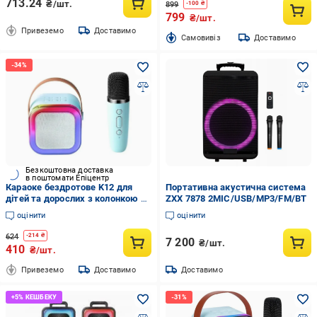
713.24
₴/шт.
899
-
100
₴
799
₴/шт.
Привеземо
Доставимо
Cамовивіз
Доставимо
Безкоштовна доставка
в поштомати Епіцентр
Караоке бездротове K12 для
Портативна акустична система
дітей та дорослих з колонкою та
ZXX 7878 2MIC/USB/MP3/FM/BT
підсвічуванням (3457687)
оцінити
оцінити
624
-
214
₴
7 200
₴/шт.
410
₴/шт.
Привеземо
Доставимо
Доставимо