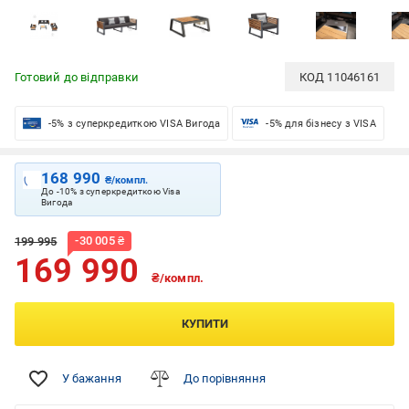
Готовий до відправки
КОД
11046161
-5% з суперкредиткою VISA Вигода
-5% для бізнесу з VISA
168 990
₴/компл.
До -10% з суперкредиткою Visa
Вигода
-
30 005
₴
199 995
169 990
₴/компл.
КУПИТИ
У бажання
До порівняння