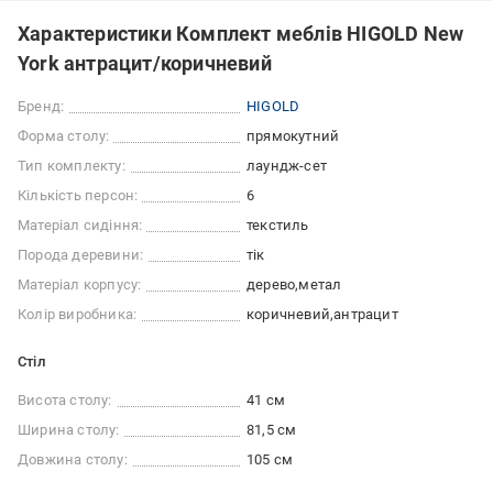
Характеристики Комплект меблів HIGOLD New
York антрацит/коричневий
Бренд:
HIGOLD
Форма столу:
прямокутний
Тип комплекту:
лаундж-сет
Кількість персон:
6
Матеріал сидіння:
текстиль
Порода деревини:
тік
Матеріал корпусу:
дерево
метал
Колір виробника:
коричневий
антрацит
Стіл
Висота столу:
41 см
Ширина столу:
81,5 см
Довжина столу:
105 см