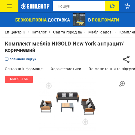
Епіцентр К
Каталог
Сад та город 🏡
Меблі садові
Комплек
Комплект меблів HIGOLD New York антрацит/
коричневий
залишити відгук
Основна інформація
Характеристики
Всі запитання та відгуки