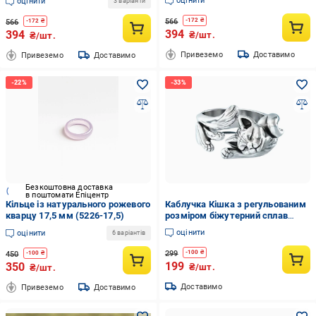
оцінити
оцінити
3 варіанти
566
-
172
₴
566
-
172
₴
394
394
₴/шт.
₴/шт.
Привеземо
Доставимо
Привеземо
Доставимо
Безкоштовна доставка
в поштомати Епіцентр
Кільце із натурального рожевого
Каблучка Кішка з регульованим
кварцу 17,5 мм (5226-17,5)
розміром біжутерний сплав
(Б15)
оцінити
оцінити
6 варіантів
299
-
100
₴
450
-
100
₴
199
350
₴/шт.
₴/шт.
Доставимо
Привеземо
Доставимо