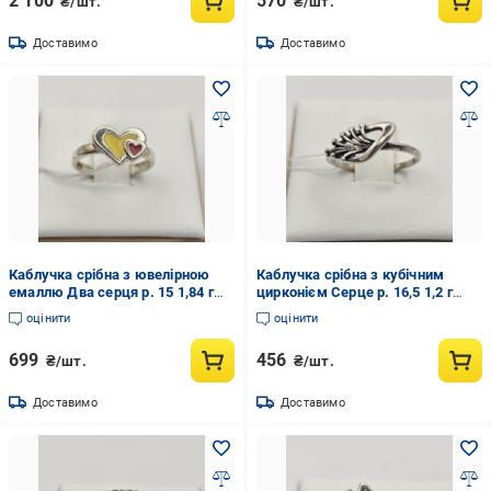
2 100
570
₴/шт.
₴/шт.
Доставимо
Доставимо
Каблучка срібна з ювелірною
Каблучка срібна з кубічним
емаллю Два серця р. 15 1,84 г
цирконієм Серце р. 16,5 1,2 г
(3039557809)
(3039550151)
оцінити
оцінити
699
456
₴/шт.
₴/шт.
Доставимо
Доставимо