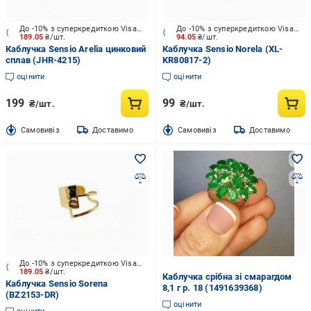
До -10% з суперкредиткою Visa Вигода
До -10% з суперкредиткою Visa Вигода
189.05
₴/шт.
94.05
₴/шт.
Каблучка Sensio Arelia цинковий
Каблучка Sensio Norela (XL-
сплав (JHR-4215)
KR80817-2)
оцінити
оцінити
199
99
₴/шт.
₴/шт.
Cамовивіз
Доставимо
Cамовивіз
Доставимо
До -10% з суперкредиткою Visa Вигода
189.05
₴/шт.
Каблучка срібна зі смарагдом
Каблучка Sensio Sorena
8,1 г р. 18 (1491639368)
(BZ2153-DR)
оцінити