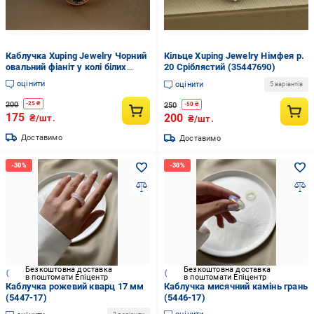
Каблучка Xuping Jewelry Чорний
Кільце Xuping Jewelry Німфея р.
овальний фіаніт у колі білих
20 Сріблястий (35447690)
каменів р. 17 Золотистий
оцінити
оцінити
5 варіантів
200
-
25
₴
250
-
50
₴
175
200
₴/шт.
₴/шт.
Доставимо
Доставимо
Безкоштовна доставка
Безкоштовна доставка
в поштомати Епіцентр
в поштомати Епіцентр
Каблучка рожевий кварц 17 мм
Каблучка мисячний камінь грань
(5447-17)
(5446-17)