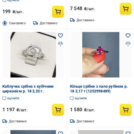
оцінити
7 548
₴/шт.
199
₴/шт.
Доставимо
Cамовивіз
Доставимо
Каблучка срібна з кубічним
Кільце срібне з nano рубіном р.
цирконієм р. 18 2,32 г
18 2,17 г (1252998489)
(1675994125)
оцінити
оцінити
1 197
1 580
₴/шт.
₴/шт.
Доставимо
Доставимо