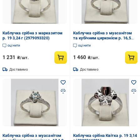
Каблучка срібна з марказитом
Каблучка срібна з муасанітом
р. 19 3,24 г (2979093320)
та кубічним цирконієм р. 16,5
1,78 г (2980363821)
оцінити
оцінити
1 231
1 460
₴/шт.
₴/шт.
Доставимо
Доставимо
Каблучка срібна з муасанітом
Каблучка срібна Квітка р. 19 3,14