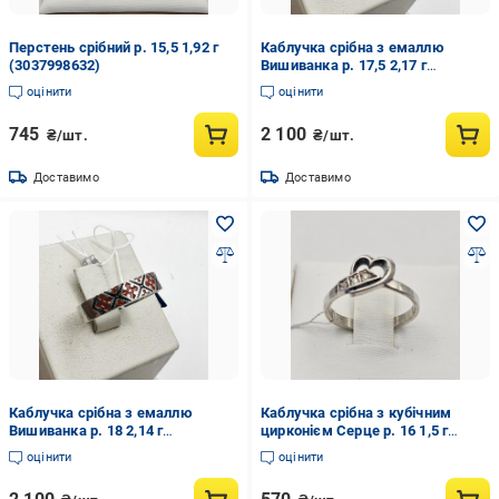
Перстень срібний р. 15,5 1,92 г
Каблучка срібна з емаллю
(3037998632)
Вишиванка р. 17,5 2,17 г
(3020341931)
оцінити
оцінити
745
2 100
₴/шт.
₴/шт.
Доставимо
Доставимо
Каблучка срібна з емаллю
Каблучка срібна з кубічним
Вишиванка р. 18 2,14 г
цирконієм Серце р. 16 1,5 г
(3020339078)
(3037989536)
оцінити
оцінити