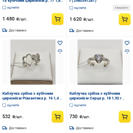
та кубічним цирконієм р. 17 1,8 г
г (2980361281)
(2980366705)
оцінити
оцінити
4 варіанти
1 480
1 620
₴/шт.
₴/шт.
Доставимо
Доставимо
Каблучка срібна з кубічним
Каблучка срібна з кубічним
цирконієм Романтика р. 16 1,4 г
цирконієм Серце р. 18 1,92 г
(3037265566)
(3036884352)
оцінити
оцінити
532
730
₴/шт.
₴/шт.
Доставимо
Доставимо