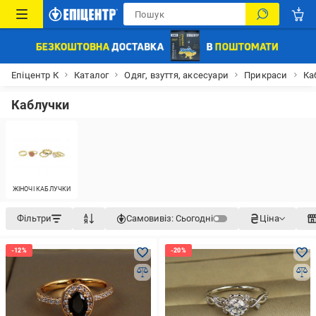
Епіцентр К
Каталог
Одяг, взуття, аксесуари
Прикраси
Ка
Каблучки
ЖІНОЧІ КАБЛУЧКИ
Фільтри
Самовивіз:
Сьогодні
Ціна