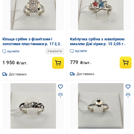
Кільце срібне з фіанітами і
Каблучка срібна з ювелірною
золотими пластинами р. 17 2,25
емаллю Дві зірки р. 15 2,05 г
г (3037920177)
(3039556188)
оцінити
оцінити
6 варіантів
779
1 950
₴/шт.
₴/шт.
Доставимо
Доставимо