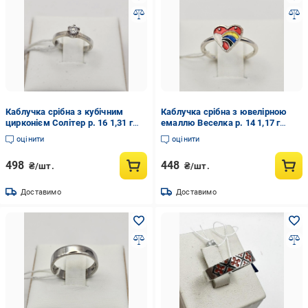
Каблучка срібна з кубічним
Каблучка срібна з ювелірною
цирконієм Солітер р. 16 1,31 г
емаллю Веселка р. 14 1,17 г
(3037063691)
(3023998835)
оцінити
оцінити
498
448
₴/шт.
₴/шт.
Доставимо
Доставимо