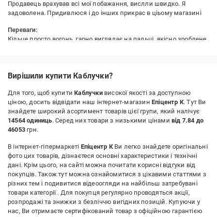
Продавець врахував всі мої побажання, вислли швидко. Я
задоволена. Придивлюся і до інших прикрас в ціьому магазині
Переваги:
Кільце просто вогонь, гарно виглядає на пальці, якісно зроблене.
Продавець врахував всі мої побажання, вислли швидко. Я
задоволена. Придивлюся і до інших прикрас в ціьому магазині
Недоліки:
Вирішили купити Каблучки?
немає недоліків
Для того, щоб купити
Каблучки
високої якості за доступною
ціною, досить відвідати наш інтернет-магазин
Епіцентр К
. Тут Ви
знайдете широкий асортимент товарів цієї групи, який налічує
14564 одиниць
. Серед них товари з низькими цінами
від 7.84 до
46053
грн.
В інтернет-гіпермаркеті
Епіцентр К
Ви легко знайдете оригінальні
фото цих товарів, дізнаєтеся основні характеристики і технічні
дані. Крім цього, на сайті можна почитати корисні відгуки від
покупців. Також тут можна ознайомитися з цікавими статтями з
різних тем і подивитися відеоогляди на найбільш затребувані
товари категорії
. Для покупця регулярно проводяться акції,
розпродажі та знижки з безліччю вигідних позицій. Купуючи у
нас, Ви отримаєте сертифікований товар з офіційною гарантією