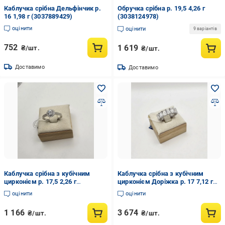
Каблучка срібна Дельфінчик р.
Обручка срібна р. 19,5 4,26 г
16 1,98 г (3037889429)
(3038124978)
оцінити
оцінити
9 варіантів
752
1 619
₴/шт.
₴/шт.
Доставимо
Доставимо
Каблучка срібна з кубічним
Каблучка срібна з кубічним
цирконієм р. 17,5 2,26 г
цирконієм Доріжка р. 17 7,12 г
(3011659258)
(3009688003)
оцінити
оцінити
1 166
3 674
₴/шт.
₴/шт.