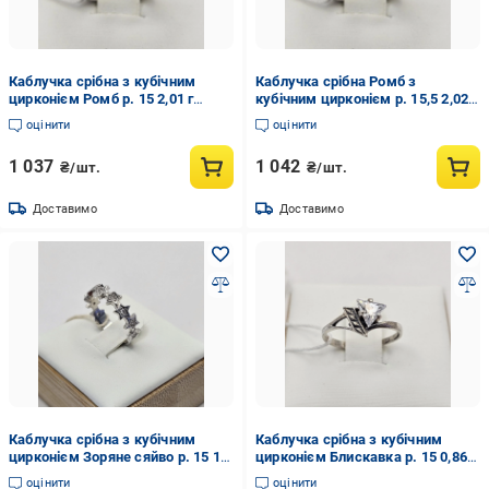
Каблучка срібна з кубічним
Каблучка срібна Ромб з
цирконієм Ромб р. 15 2,01 г
кубічним цирконієм р. 15,5 2,02 г
(3037887253)
(3037887821)
оцінити
оцінити
1 037
1 042
₴/шт.
₴/шт.
Доставимо
Доставимо
Каблучка срібна з кубічним
Каблучка срібна з кубічним
цирконієм Зоряне сяйво р. 15 1,8
цирконієм Блискавка р. 15 0,86 г
г (3037163429)
(3031878444)
оцінити
оцінити