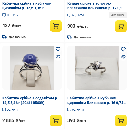
Каблучка срібна з кубічним
Кільце срібне з золотою
цирконієм р. 15,5 1,15 г
пластиною Конюшина р. 17 0,91
(3038407138)
г (3038400802)
оцінити
оцінити
4 варіанти
437
900
₴/шт.
₴/шт.
Доставимо
Доставимо
Каблучка срібна з содалітом р.
Каблучка срібна з кубічним
18,5 5,36 г (3041185609)
цирконієм Блискавка р. 16 0,74 г
(3031881370)
оцінити
оцінити
2 885
390
₴/шт.
₴/шт.