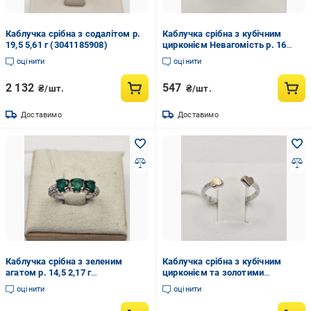
Каблучка срібна з содалітом р.
Каблучка срібна з кубічним
19,5 5,61 г (3041185908)
цирконієм Невагомість р. 16
1,44 г (3023997370)
оцінити
оцінити
2 132
547
₴/шт.
₴/шт.
Доставимо
Доставимо
Каблучка срібна з зеленим
Каблучка срібна з кубічним
агатом р. 14,5 2,17 г
цирконієм та золотими
(3023973777)
пластинами Кохання р. 14 0,61 г
оцінити
оцінити
(3031935830)