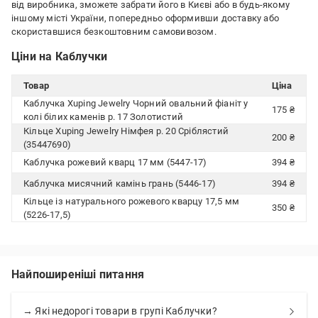
від виробника, зможете забрати його в Києві або в будь-якому
іншому місті України, попередньо оформивши доставку або
скориставшися безкоштовним самовивозом.
Ціни на Каблучки
Товар
Ціна
Каблучка Xuping Jewelry Чорний овальний фіаніт у
175 ₴
колі білих каменів р. 17 Золотистий
Кільце Xuping Jewelry Німфея р. 20 Сріблястий
200 ₴
(35447690)
Каблучка рожевий кварц 17 мм (5447-17)
394 ₴
Каблучка мисячний камінь грань (5446-17)
394 ₴
Кільце із натурального рожевого кварцу 17,5 мм
350 ₴
(5226-17,5)
Найпоширеніші питання
→ Які недорогі товари в групі Каблучки?