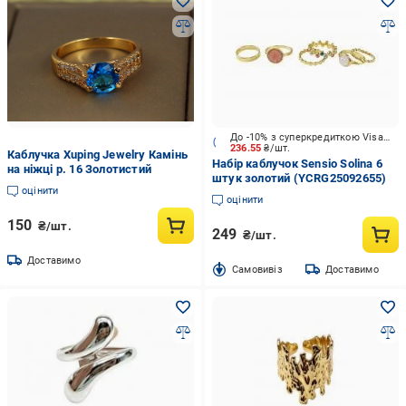
До -10% з суперкредиткою Visa Вигода
236.55
₴/шт.
Каблучка Xuping Jewelry Камінь
Набір каблучок Sensio Solina 6
на ніжці р. 16 Золотистий
штук золотий (YCRG25092655)
оцінити
оцінити
150
₴/шт.
249
₴/шт.
Доставимо
Cамовивіз
Доставимо