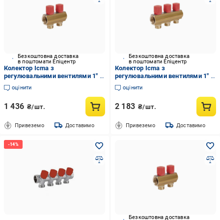
Безкоштовна доставка
Безкоштовна доставка
в поштомати Епіцентр
в поштомати Епіцентр
Колектор Icma з
Колектор Icma з
регулювальними вентилями 1" 2
регулювальними вентилями 1" 3
виходи №1105 Red
виходи №1105 Red
оцінити
оцінити
(VRM00049594)
(VRM00049595)
1 436
2 183
₴/шт.
₴/шт.
Привеземо
Доставимо
Привеземо
Доставимо
Безкоштовна доставка