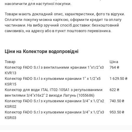
накопичити для наступної покупки.
Товари мають докладний опис, характеристики, фото та відгуки.
Сплатити покупку можна карткою, оформити кредит та оплату
частинами. На вибір зручний спосіб доставки: безкоштовний
самовивіз, на адресу або в пункт поштового перевізника.
Ціни на Колектори водопровідні
Товар
Ціна
Колектор FADO S.r.l з вентильними кранами 1"x1/2"x3
764 ₴
KVR13
Колектор FADO S.r.l з кульовими кранами 1" x 1/2"x5
1 629.50 ₴
KSR15
Колектор для води ITAL IT02-105A1 з регульованими
622 ₴
вентилями 3/4"x16х2" 2 виходи Латунь (1055686)
Колектор FADO S.r.l з кульовими кранами 3/4" x 1/2"x2
740.50 ₴
KSR02
Колектор FADO S.r.l з кульовими кранами 3/4" x 1/2"x3
953.50 ₴
KSR03