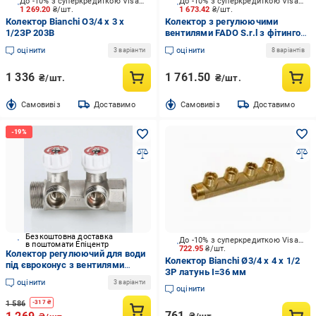
До -10% з суперкредиткою Visa Вигода
До -10% з суперкредиткою Visa Вигода
1 269.20
₴/шт.
1 673.42
₴/шт.
Колектор Bianchi O3/4 х 3 х
Колектор з регулюючими
1/2ЗР 203B
вентилями FADO S.r.l з фітингом
3/4" x 16x4 KVO04
оцінити
оцінити
3 варіанти
8 варіантів
1 336
1 761.50
₴/шт.
₴/шт.
Cамовивіз
Доставимо
Cамовивіз
Доставимо
Безкоштовна доставка
До -10% з суперкредиткою Visa Вигода
в поштомати Епіцентр
722.95
₴/шт.
Колектор регулюючий для води
Колектор Bianchi Ø3/4 х 4 х 1/2
під євроконус з вентилями
ЗР латунь I=36 мм
Valtec Vtc.570.NE 4 виходи
оцінити
3 варіанти
(Vtc.570.NE.0604)
оцінити
1 586
-
317
₴
761