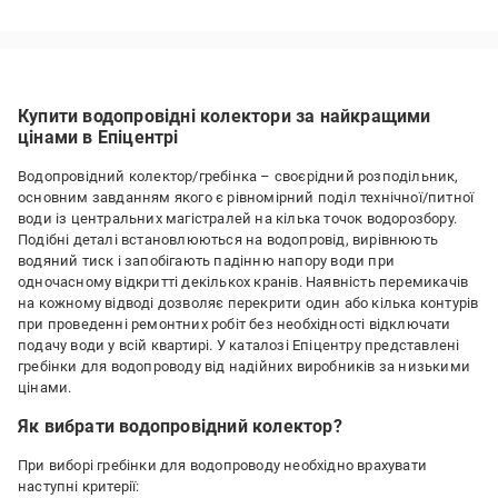
Купити водопровідні колектори за найкращими
цінами в Епіцентрі
Водопровідний колектор/гребінка – своєрідний розподільник,
основним завданням якого є рівномірний поділ технічної/питної
води із центральних магістралей на кілька точок водорозбору.
Подібні деталі встановлюються на водопровід, вирівнюють
водяний тиск і запобігають падінню напору води при
одночасному відкритті декількох кранів. Наявність перемикачів
на кожному відводі дозволяє перекрити один або кілька контурів
при проведенні ремонтних робіт без необхідності відключати
подачу води у всій квартирі. У каталозі Епіцентру представлені
гребінки для водопроводу від надійних виробників за низькими
цінами.
Як вибрати водопровідний колектор?
При виборі гребінки для водопроводу необхідно врахувати
наступні критерії: