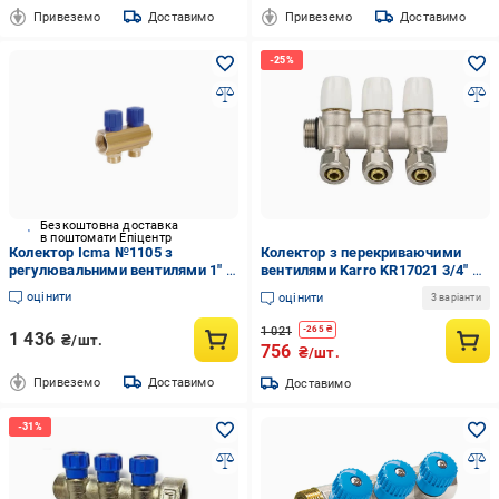
Привеземо
Доставимо
Привеземо
Доставимо
Безкоштовна доставка
в поштомати Епіцентр
Колектор Icma №1105 з
Колектор з перекриваючими
регулювальними вентилями 1" 2
вентилями Karro KR17021 3/4" 3
виходиBlue
виходи
оцінити
оцінити
3 варіанти
1 021
-
265
₴
1 436
₴/шт.
756
₴/шт.
Привеземо
Доставимо
Доставимо