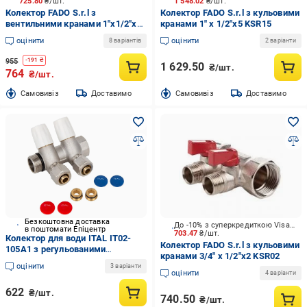
725.80
₴/шт.
1 548.02
₴/шт.
Колектор FADO S.r.l з
Колектор FADO S.r.l з кульовими
вентильними кранами 1"x1/2"x3
кранами 1" x 1/2"x5 KSR15
KVR13
оцінити
оцінити
8 варіантів
2 варіанти
955
-
191
₴
1 629.50
₴/шт.
764
₴/шт.
Cамовивіз
Доставимо
Cамовивіз
Доставимо
Безкоштовна доставка
До -10% з суперкредиткою Visa Вигода
в поштомати Епіцентр
703.47
₴/шт.
Колектор для води ITAL IT02-
Колектор FADO S.r.l з кульовими
105A1 з регульованими
кранами 3/4" x 1/2"x2 KSR02
вентилями 3/4"x16х2" 2 виходи
оцінити
3 варіанти
Латунь (1055686)
оцінити
4 варіанти
622
₴/шт.
740.50
₴/шт.