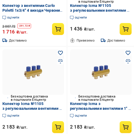
в поштомати Епіцентр
Колектор з вентилями Carlo
Колектор Icma №1105
Poletti 1x3/4'' 4 виходи Червоний
з регулювальними вентилями 1"
(9369322)
2 виходи Red (VD00049594)
оцінити
оцінити
2 007.72
-
291.72
₴
1 436
₴/шт.
1 716
₴/шт.
Доставимо
Привеземо
Доставимо
Безкоштовна доставка
Безкоштовна доставка
в поштомати Епіцентр
в поштомати Епіцентр
Колектор Icma №1105
Колектор Icma з
з регулювальними вентилями 1"
регулювальними вентилями 1" 3
3 виходи Blue (VD00049606)
виходи №1105 Blue
оцінити
оцінити
(VRM00049606)
2 183
2 183
₴/шт.
₴/шт.