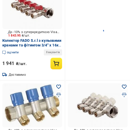
До -10% з суперкредиткою Visa Вигода
1 843.95
₴/шт.
Колектор FADO S.r.l з кульовими
кранами та фітингом 3/4" x 16x5
KSO05
оцінити
8 варіантів
1 941
₴/шт.
Доставимо