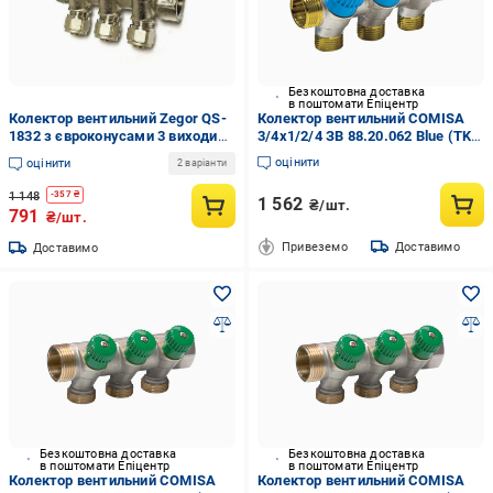
Безкоштовна доставка
в поштомати Епіцентр
Колектор вентильний Zegor QS-
Колектор вентильний COMISA
1832 з євроконусами 3 виходи
3/4х1/2/4 ЗВ 88.20.062 Blue (TK-
(QS-1832)
CL062200401N)
оцінити
оцінити
2 варіанти
1 148
-
357
₴
1 562
₴/шт.
791
₴/шт.
Привеземо
Доставимо
Доставимо
Безкоштовна доставка
Безкоштовна доставка
в поштомати Епіцентр
в поштомати Епіцентр
Колектор вентильний COMISA
Колектор вентильний COMISA