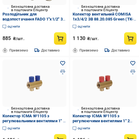
Безкоштовна доставка
Безкоштовна доставка
в поштомати Епіцентр
в поштомати Епіцентр
Розподільник для
Колектор вентильний COMISA
водопостачання FADO 1"x1/2" 3
1х3/4/2 ЗВ 88.20.085 Green (TK-
вентильний (TK-KVR13)
CL062400203N)
оцінити
оцінити
885
1 130
₴/шт.
₴/шт.
Привеземо
Доставимо
Привеземо
Доставимо
Безкоштовна доставка
Безкоштовна доставка
в поштомати Епіцентр
в поштомати Епіцентр
Колектор ICMA №1105 з
Колектор ICMA №1105 з
регулювальними вентилями 1" 2
регулюючими вентилями 1" 2
виходи Blue (FRRS00049605)
виходи Red (FRRS00049594)
оцінити
оцінити