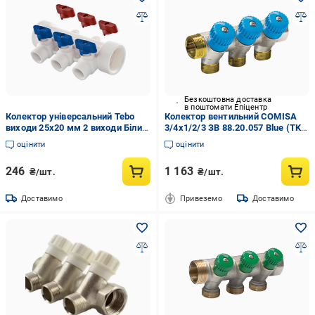
Безкоштовна доставка
в поштомати Епіцентр
Колектор універсальний Tebo
Колектор вентильний COMISA
виходи 25х20 мм 2 виходи Білий
3/4х1/2/3 ЗВ 88.20.057 Blue (TK-
(RS-О30091251)
CL062200301N)
оцінити
оцінити
246
1 163
₴/шт.
₴/шт.
Доставимо
Привеземо
Доставимо