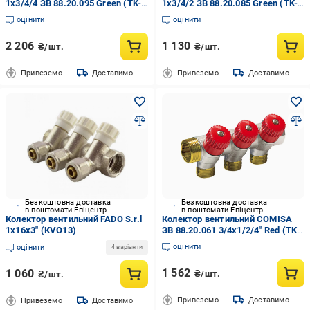
1х3/4/4 ЗВ 88.20.095 Green (TK-
1х3/4/2 ЗВ 88.20.085 Green (TK-
CL062400403N)
CL062400203N)
оцінити
оцінити
2 206
1 130
₴/шт.
₴/шт.
Привеземо
Доставимо
Привеземо
Доставимо
Безкоштовна доставка
Безкоштовна доставка
в поштомати Епіцентр
в поштомати Епіцентр
Колектор вентильний FADO S.r.l
Колектор вентильний COMISA
1x16x3" (КVО13)
ЗВ 88.20.061 3/4х1/2/4" Red (TK-
CL062100401N)
оцінити
оцінити
4 варіанти
1 562
1 060
₴/шт.
₴/шт.
Привеземо
Доставимо
Привеземо
Доставимо