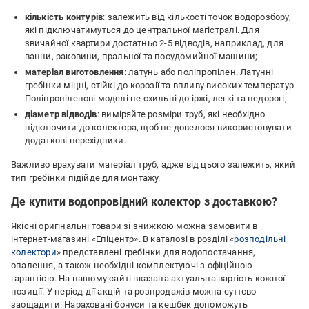
кількість контурів
: залежить від кількості точок водорозбору,
які підключатимуться до центральної магістралі. Для
звичайної квартири достатньо 2-5 відводів, наприклад, для
ванни, раковини, пральної та посудомийної машини;
матеріал виготовлення
: латунь або поліпропілен. Латунні
гребінки міцні, стійкі до корозії та впливу високих температур.
Поліпропіленові моделі не схильні до іржі, легкі та недорогі;
діаметр відводів
: виміряйте розміри труб, які необхідно
підключити до колектора, щоб не довелося використовувати
додаткові перехідники.
Важливо врахувати матеріал труб, адже від цього залежить, який
тип гребінки підійде для монтажу.
Де купити водопровідний колектор з доставкою?
Якісні оригінальні товари зі знижкою можна замовити в
інтернет-магазині «Епіцентр». В каталозі в розділі «
розподільні
колектори
» представлені гребінки для водопостачання,
опалення, а також необхідні комплектуючі з офіційною
гарантією. На нашому сайті вказана актуальна вартість кожної
позиції. У період дії акцій та розпродажів можна суттєво
заощадити. Нараховані бонуси та кешбек допоможуть