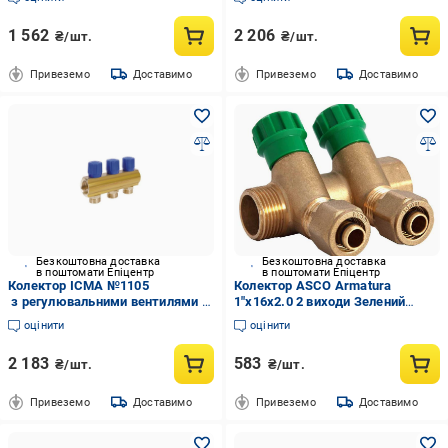
1 562
2 206
₴/шт.
₴/шт.
Привеземо
Доставимо
Привеземо
Доставимо
Безкоштовна доставка
Безкоштовна доставка
в поштомати Епіцентр
в поштомати Епіцентр
Колектор ICMA №1105
Колектор ASCO Armatura
з регулювальними вентилями 3
1"x16x2.0 2 виходи Зелений
виходи 1" Blue (23227087)
вентилі 1/28 (RS-AS4006G)
оцінити
оцінити
2 183
583
₴/шт.
₴/шт.
Привеземо
Доставимо
Привеземо
Доставимо