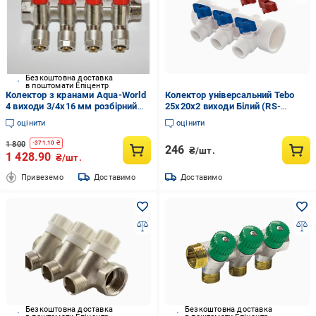
Безкоштовна доставка
в поштомати Епіцентр
Колектор з кранами Aqua-World
Колектор універсальний Tebo
4 виходи 3/4x16 мм розбірний
25х20х2 виходи Білий (RS-
фітинг Pexal Red (ТК208-4К)
О30091251)
оцінити
оцінити
1 800
-
371.10
₴
246
₴/шт.
1 428.90
₴/шт.
Привеземо
Доставимо
Доставимо
Безкоштовна доставка
Безкоштовна доставка