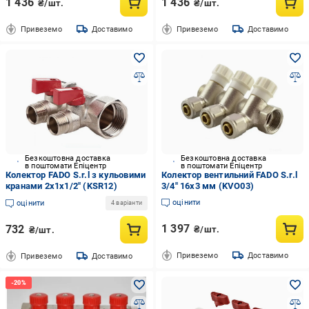
1 436
1 436
₴/шт.
₴/шт.
Привеземо
Доставимо
Привеземо
Доставимо
Безкоштовна доставка
Безкоштовна доставка
в поштомати Епіцентр
в поштомати Епіцентр
Колектор FADO S.r.l з кульовими
Колектор вентильний FADO S.r.l
кранами 2х1х1/2" (KSR12)
3/4" 16x3 мм (KVO03)
оцінити
оцінити
4 варіанти
1 397
732
₴/шт.
₴/шт.
Привеземо
Доставимо
Привеземо
Доставимо