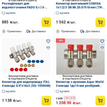
в поштомати Епіцентр
в поштомати Епіцентр
Розподілювач для
Колектор вентильний COMISA
водопостачання FADO S.r.l 3-
1х1/2/3 ЗВ 88.20.075 Green (TK-
вентильний 1x1/2" (TK-KVR13)
CL062300302N)
оцінити
оцінити
885
1 562
₴/шт.
₴/шт.
Привеземо
Доставимо
Привеземо
Доставимо
Безкоштовна доставка
Безкоштовна доставка
в поштомати Епіцентр
в поштомати Епіцентр
Колектор для водопроводу ITAL
Колектор з кранами Aqua-World
4 вихода 3/4"x16х2 (SQ-1055688)
3 виходи 1дx16 мм розбірний
фітинг Pexal Red (ТК209-3К)
оцінити
оцінити
1 500
-
291.10
₴
1 138
₴/шт.
1 208.90
₴/шт.