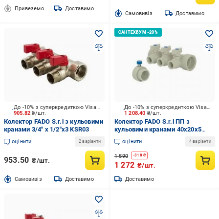
Привеземо
Доставимо
Cамовивіз
Доставимо
До -10% з суперкредиткою Visa Вигода
До -10% з суперкредиткою Visa Вигода
905.82
₴/шт.
1 208.40
₴/шт.
Колектор FADO S.r.l з кульовими
Колектор FADO S.r.l ПП з
кранами 3/4" x 1/2"x3 KSR03
кульовими кранами 40х20x5
PKW05
оцінити
оцінити
2 варіанти
4 варіанти
1 590
-
318
₴
953.50
₴/шт.
1 272
₴/шт.
Cамовивіз
Доставимо
Доставимо