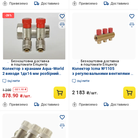
Привеземо
Доставимо
Привеземо
Доставимо
Безкоштовна доставка
Безкоштовна доставка
в поштомати Епіцентр
в поштомати Епіцентр
Колектор з кранами Aqua-World
Колектор Icma №1105
2 виходи 1дx16 мм розбірний
з регулювальними вентилями 1"
фітинг Pexal Red (ТК209-2К)
3 виходи Red (VD00049595)
оцінити
оцінити
1 200
-
321.10
₴
2 183
₴/шт.
878.90
₴/шт.
Привеземо
Доставимо
Привеземо
Доставимо