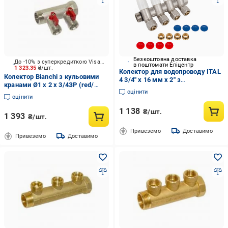
Безкоштовна доставка
До -10% з суперкредиткою Visa Вигода
в поштомати Епіцентр
1 323.35
₴/шт.
Колектор для водопроводу ITAL
Колектор Bianchi з кульовими
4 3/4" x 16 мм х 2" з
кранами Ø1 х 2 х 3/4ЗР (red/
регульованими вентилями та
оцінити
червоний) I=45 мм
перехід під нг (SQ-1055688)
оцінити
1 138
₴/шт.
1 393
₴/шт.
Привеземо
Доставимо
Привеземо
Доставимо