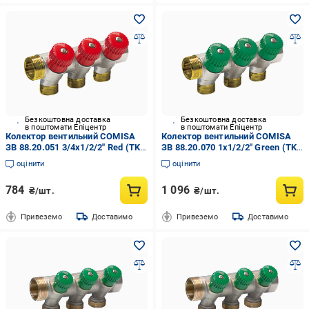
Безкоштовна доставка
Безкоштовна доставка
в поштомати Епіцентр
в поштомати Епіцентр
Колектор вентильний COMISA
Колектор вентильний COMISA
ЗВ 88.20.051 3/4х1/2/2" Red (TK-
ЗВ 88.20.070 1х1/2/2" Green (TK-
CL062100201N)
CL062300202N)
оцінити
оцінити
784
1 096
₴/шт.
₴/шт.
Привеземо
Доставимо
Привеземо
Доставимо