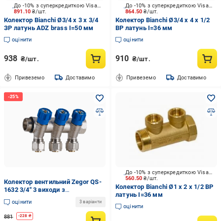
До -10% з суперкредиткою Visa Вигода
До -10% з суперкредиткою Visa Вигода
891.10
₴/шт.
864.50
₴/шт.
Колектор Bianchi Ø3/4 х 3 х 3/4
Колектор Bianchi Ø3/4 х 4 х 1/2
ЗР латунь ADZ brass I=50 мм
ВР латунь I=36 мм
оцінити
оцінити
938
910
₴/шт.
₴/шт.
Привеземо
Доставимо
Привеземо
Доставимо
До -10% з суперкредиткою Visa Вигода
560.50
₴/шт.
Колектор вентильний Zegor QS-
Колектор Bianchi Ø1 х 2 х 1/2 ВР
1632 3/4" 3 виходи з
латунь I=36 мм
євроконусами
оцінити
3 варіанти
оцінити
881
-
228
₴