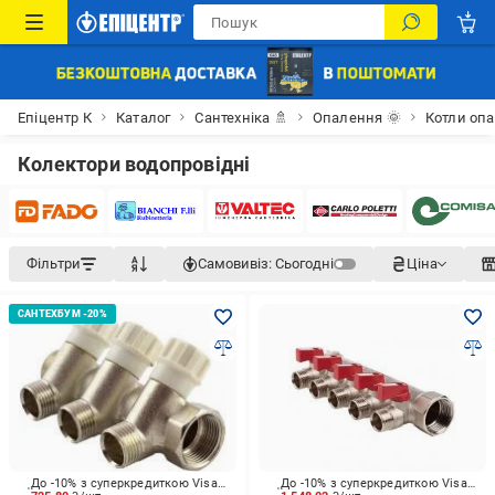
Епіцентр К
Каталог
Сантехніка 🚿
Опалення 🌞
Котли опа
Колектори водопровідні
Фільтри
Самовивіз:
Сьогодні
Ціна
До -10% з суперкредиткою Visa Вигода
До -10% з суперкредиткою Visa Вигода