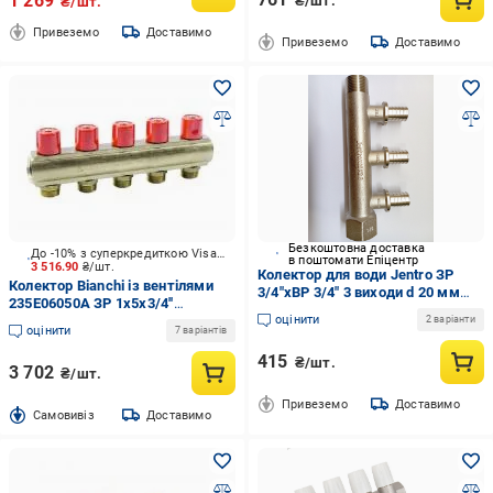
1 269
₴/шт.
₴/шт.
Привеземо
Доставимо
Привеземо
Доставимо
Безкоштовна доставка
До -10% з суперкредиткою Visa Вигода
в поштомати Епіцентр
3 516.90
₴/шт.
Колектор для води Jentro ЗР
Колектор Bianchi із вентілями
3/4"хВР 3/4" 3 виходи d 20 мм
235E06050A ЗР 1х5х3/4''
(010905)
оцінити
червоний
2 варіанти
оцінити
7 варіантів
415
₴/шт.
3 702
₴/шт.
Привеземо
Доставимо
Cамовивіз
Доставимо