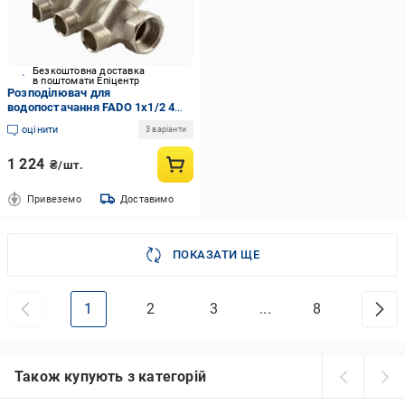
Безкоштовна доставка
в поштомати Епіцентр
Розподілювач для
водопостачання FADO 1x1/2 4
вентильний (TK-KVR14)
оцінити
3 варіанти
1 224
₴/шт.
Привеземо
Доставимо
ПОКАЗАТИ ЩЕ
1
2
3
...
8
Також купують з категорій