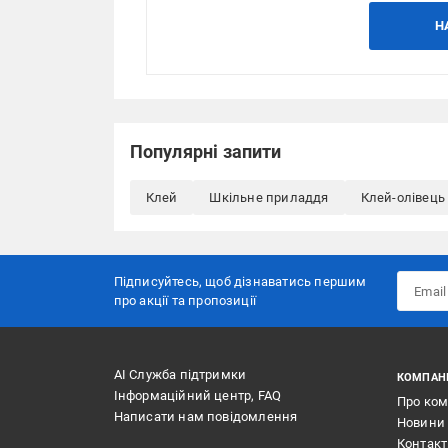
Н
Популярні запити
Клей
Шкільне приладдя
Клей-олівець
Підписуйтесь, щоб дізнаватись першим
про акції та пропозиції
АІ Служба підтримки
КОМПАН
Інформаційний центр, FAQ
Про ко
Написати нам повідомлення
Новини
Контак