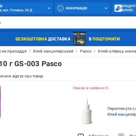
ЇВ
ЕПІЦЕНТ
ІНФОРМАЦІЯ
в, вул. Полярна, 20-Д
БІЗНЕС
сне приладдя
Клей канцелярський
Pasco
Клей-олівець зника
10 г GS-003 Pasco
исати відгук про товар
Немає в наявності
Переглянути сх
Клей канцеля