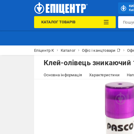
КИ
Киї
КАТАЛОГ ТОВАРІВ
Епіцентр К
Каталог
Офіс і канцтовари 📑
Офі
Клей-олівець зникаючий 
Основна інформація
Характеристики
Нап