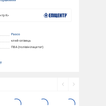
порівняння
нтр К»
Pasco
клей-олівець
ПВА (полівінілацетат)
ру