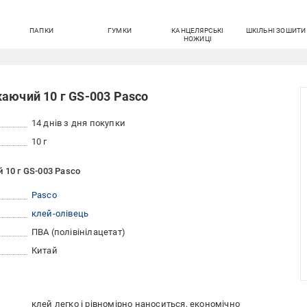
ПАПКИ
ГУМКИ
КАНЦЕЛЯРСЬКІ
ШКІЛЬНІ ЗОШИТИ
НОЖИЦІ
аючий 10 г GS-003 Pasco
14 днів з дня покупки
10 г
 10 г GS-003 Pasco
Pasco
клей-олівець
ПВА (полівінілацетат)
Китай
клей легко і рівномірно наноситься, економічно