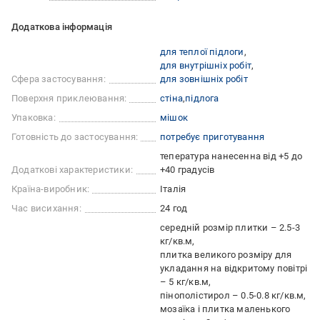
Додаткова інформація
для теплої підлоги
для внутрішніх робіт
Сфера застосування:
для зовнішніх робіт
Поверхня приклеювання:
стіна
підлога
Упаковка:
мішок
Готовність до застосування:
потребує приготування
тепература нанесенна від +5 до
Додаткові характеристики:
+40 градусів
Країна-виробник:
Італія
Час висихання:
24 год
середній розмір плитки – 2.5-3
кг/кв.м
плитка великого розміру для
укладання на відкритому повітрі
– 5 кг/кв.м
пінополістирол – 0.5-0.8 кг/кв.м
мозаїка і плитка маленького