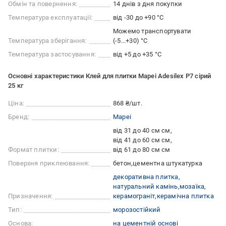
Обмін та повернення:
14 днів з дня покупки
Температура експлуатації:
від -30 до +90 °C
Можемо транспортувати
Температура зберігання:
(-5...+30) °C
Температура застосування:
від +5 до +35 °С
Основні характеристики Клей для плитки Mapei Adesilex P7 сірий
25 кг
Ціна:
868 ₴/шт.
Бренд:
Mapei
від 31 до 40 см см
від 41 до 60 см см
Формат плитки:
від 61 до 80 см см
Поверхня приклеювання:
бетон
цементна штукатурка
декоративна плитка
натуральний камінь
мозаїка
Призначення:
керамограніт
керамічна плитка
Тип:
морозостійкий
Основа:
на цементній основі