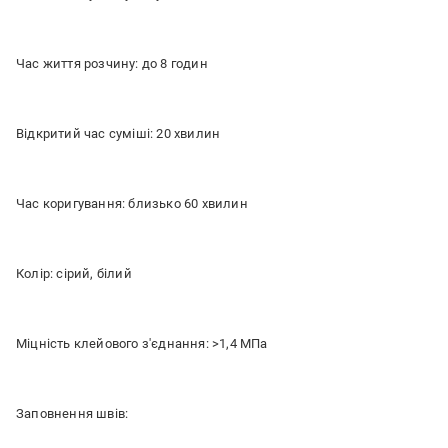
Час життя розчину: до 8 годин
Відкритий час суміші: 20 хвилин
Час коригування: близько 60 хвилин
Колір: сірий, білий
Міцність клейового з'єднання: >1,4 МПа
Заповнення швів: