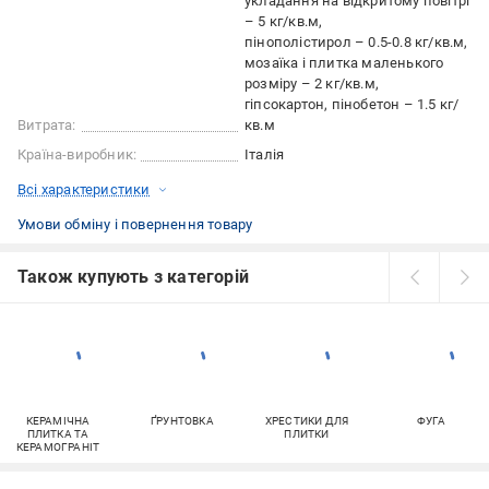
укладання на відкритому повітрі
– 5 кг/кв.м
пінополістирол – 0.5-0.8 кг/кв.м
мозаїка і плитка маленького
розміру – 2 кг/кв.м
гіпсокартон, пінобетон – 1.5 кг/
Витрата:
кв.м
Країна-виробник:
Італія
Всі характеристики
Умови обміну і повернення товару
Також купують з категорій
КЕРАМІЧНА
ҐРУНТОВКА
ХРЕСТИКИ ДЛЯ
ФУГА
ПЛИТКА ТА
ПЛИТКИ
КЕРАМОГРАНІТ