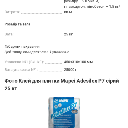
розміру – 2 кг/кв.м
гіпсокартон, пінобетон – 1.5 кг/
Витрата:
кв.м
Розмір та вага
Вага:
25 кг
Габарити пакування
Цей товар складається з 1 упаковки
Упаковка №1 (ВхШхГ):
450x310x100 мм
Вага упаковки №1:
25000 г
Фото Клей для плитки Mapei Adesilex P7 сірий
25 кг