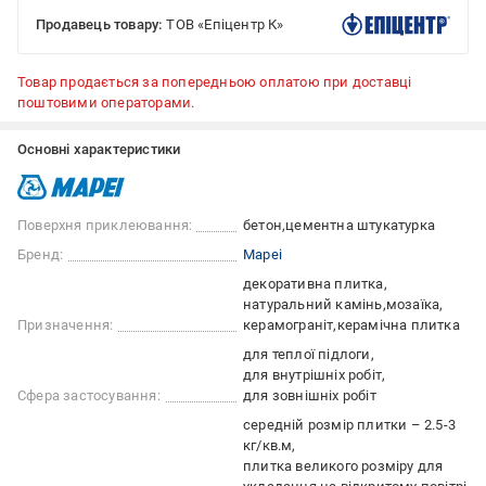
Продавець товару:
ТОВ «Епіцентр К»
Товар продається за попередньою оплатою при доставці
поштовими операторами.
Основні характеристики
Поверхня приклеювання:
бетон
цементна штукатурка
Бренд:
Mapei
декоративна плитка
натуральний камінь
мозаїка
Призначення:
керамограніт
керамічна плитка
для теплої підлоги
для внутрішніх робіт
Сфера застосування:
для зовнішніх робіт
середній розмір плитки – 2.5-3
кг/кв.м
плитка великого розміру для