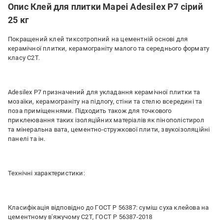
Опис Клей для плитки Mapei Adesilex P7 сірий
25 кг
Покращений клей тиксотропний на цементній основі для
керамічної плитки, керамограніту малого та середнього формату
класу C2T.
Adesilex P7 призначений для укладання керамічної плитки та
мозаїки, керамограніту на підлогу, стіни та стелю всередині та
поза приміщеннями. Підходить також для точкового
приклеювання таких ізоляційних матеріалів як пінополістирол
та мінеральна вата, цементно-стружкової плити, звукоізоляційні
панелі та ін.
Технічні характеристики:
Класифікація відповідно до ГОСТ Р 56387: суміш суха клейова на
цементному в'яжучому С2Т, ГОСТ Р 56387-2018