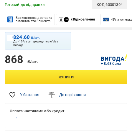
Готовий до відправки
КОД
60301304
Безкоштовна доставка
-5% з супер
в поштомати Епіцентр
824.60
₴/шт.
До -10% з суперкредиткою Visa
Вигода
868
₴/шт.
+ 8.68 бала
КУПИТИ
У бажання
До порівняння
Оплата частинами або кредит