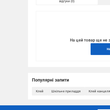
відгуки
На цей товар ще не 
Н
Популярні запити
Клей
Шкільне приладдя
Клей канцеля