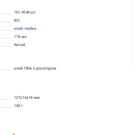
101.90 ₴/шт.
BIC
клей-тюбик
118 мл
Китай
клей ПВА з дозатором
127x14x18 мм
145 г