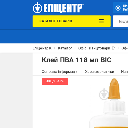
КИ
Киї
КАТАЛОГ ТОВАРІВ
Епіцентр К
Каталог
Офіс і канцтовари 📑
Офі
Клей ПВА 118 мл BIC
Основна інформація
Характеристики
Нап