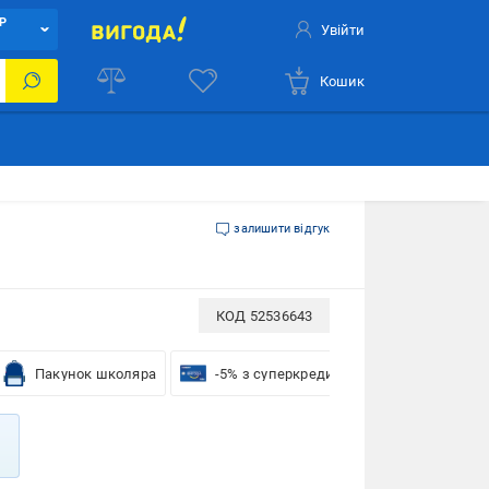
Р
Увійти
Кошик
залишити відгук
КОД
52536643
Пакунок школяра
-5% з суперкредиткою VISA Вигода