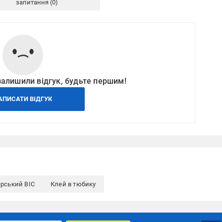
запитання
залишили відгук, будьте першим!
АПИСАТИ ВІДГУК
рський BIC
Клей в тюбику