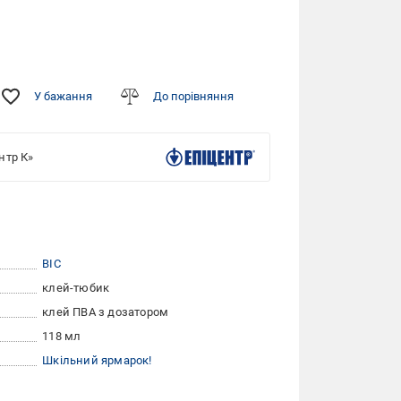
У бажання
До порівняння
нтр К»
BIC
клей-тюбик
клей ПВА з дозатором
118 мл
Шкільний ярмарок!