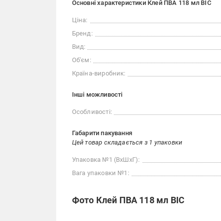
Основні характеристики Клей ПВА 118 мл BIC
Ціна:
Бренд:
Вид:
Об'єм:
Країна-виробник:
Iншi можливостi
Особливості:
Габарити пакування
Цей товар складається з 1 упаковки
Упаковка №1 (ВхШхГ):
Вага упаковки №1:
Фото Клей ПВА 118 мл BIC