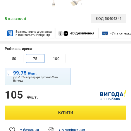
В наявності
КОД
50404341
Безкоштовна доставка
-5% з супер
в поштомати Епіцентр
Робоча ширина:
50
75
100
99.75
₴/шт.
До -10% з суперкредиткою Visa
Вигода
105
₴/шт.
+ 1.05 бала
КУПИТИ
У бажання
До порівняння