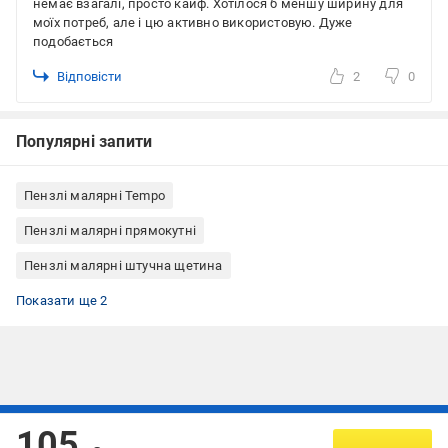
немає взагалі, просто кайф. Хотілося б меншу ширину для
моїх потреб, але і цю активно використовую. Дуже
подобається
Відповісти
2
0
Популярні запити
Пензлі малярні Tempo
Пензлі малярні прямокутні
Пензлі малярні штучна щетина
Пензлі малярні дерево
Пензлі малярні Китай
Показати ще 2
Підписуйтесь, щоб дізнаватись першим про акції та пропозиції
105