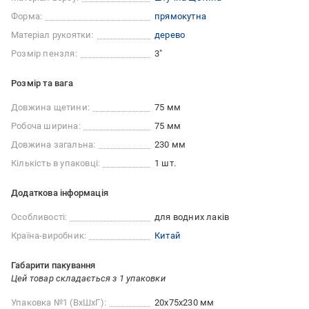
Форма:
прямокутна
Матеріал рукоятки:
дерево
Розмір пензля:
3"
Розмір та вага
Довжина щетини:
75 мм
Робоча ширина:
75 мм
Довжина загальна:
230 мм
Кількість в упаковці:
1 шт.
Додаткова інформація
Особливості:
для водних лаків
Країна-виробник:
Китай
Габарити пакування
Цей товар складається з 1 упаковки
Упаковка №1 (ВхШхГ):
20x75x230 мм