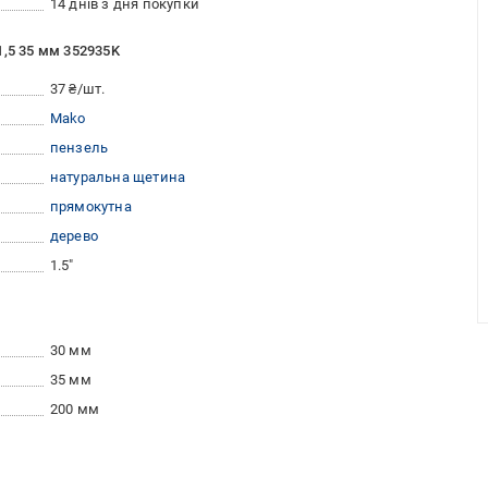
14 днів з дня покупки
1,5 35 мм 352935K
37 ₴/шт.
Mako
пензель
натуральна щетина
прямокутна
дерево
1.5"
30 мм
35 мм
200 мм