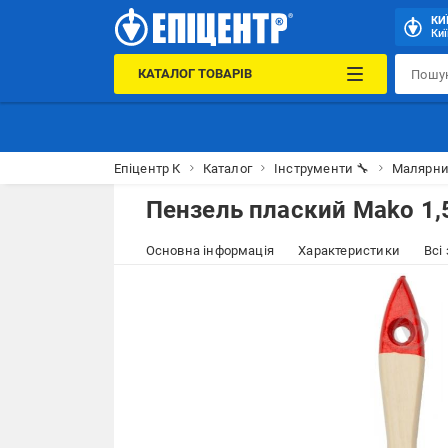
КИ
Киї
КАТАЛОГ ТОВАРІВ
Епіцентр К
Каталог
Інструменти 🔧
Малярни
Пензель плаский Mako 1,
Основна інформація
Характеристики
Всі