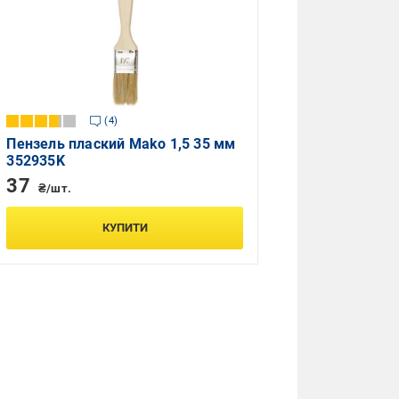
4
Пензель плаский Mako 1,5 35 мм
352935K
37
₴/шт.
КУПИТИ