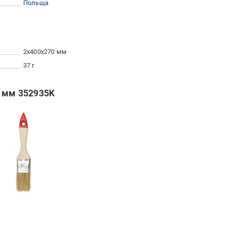
Польща
2x400x270 мм
37 г
5 мм 352935K