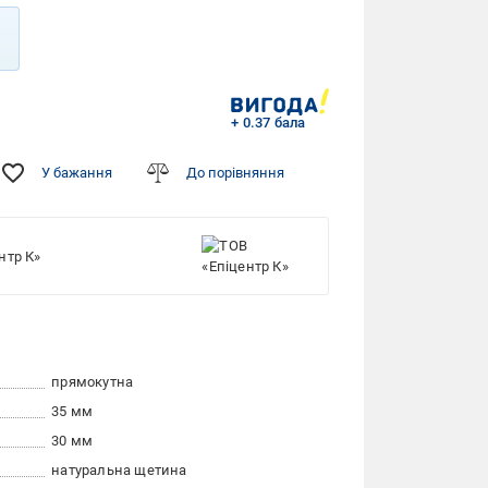
+ 0.37 бала
У бажання
До порівняння
нтр К»
прямокутна
35 мм
30 мм
натуральна щетина