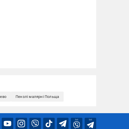
рево
Пензлі малярні Польща
bot
bot