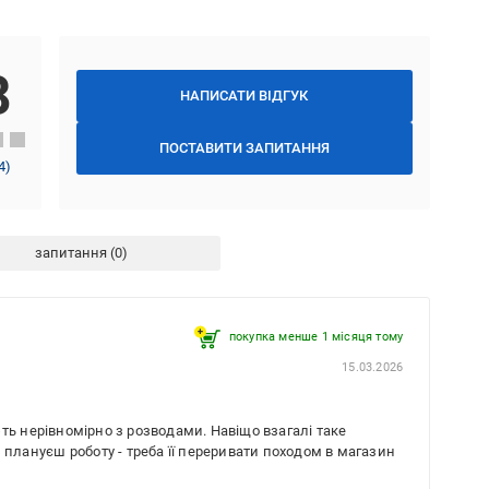
8
НАПИСАТИ ВІДГУК
ПОСТАВИТИ ЗАПИТАННЯ
4
)
запитання
покупка менше 1 місяця томy
15.03.2026
ть нерівномірно з розводами. Навіщо взагалі таке
 плануєш роботу - треба її переривати походом в магазин