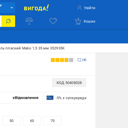
Р
Увійти
Кошик
ль плаский Mako 1,5 35 мм 352935K
4
КОД
50408028
-5% з суперкредиткою VISA Вигода
50
60
70