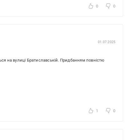
0
0
01.07.2025
ться на вулиці Братиславській. Придбанням повністю
1
0