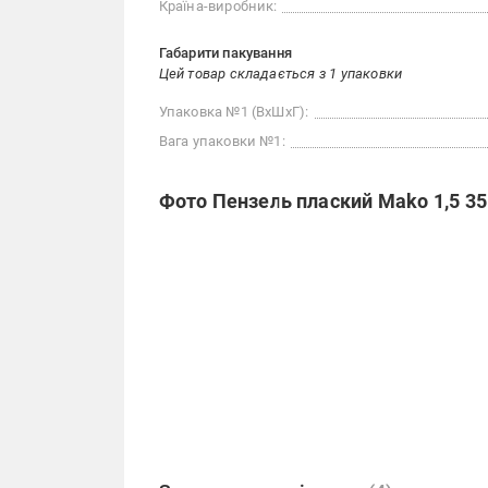
Країна-виробник:
Габарити пакування
Цей товар складається з 1 упаковки
Упаковка №1 (ВхШхГ):
Вага упаковки №1:
Фото Пензель плаский Mako 1,5 3