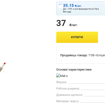
35.15
₴/шт.
До -10% з суперкредиткою Visa
Вигода
37
₴/шт.
КУПИТИ
Продавець товару:
ТОВ «Епіце
Основні характеристики
Форма:
Робоча ширина:
Довжина щетини:
Матеріал ворсу: