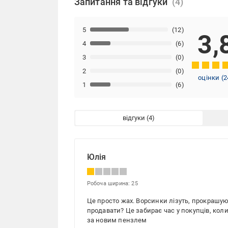
Запитання та відгуки
5
(12)
3,
4
(6)
3
(0)
2
(0)
оцінки
(
2
1
(6)
відгуки
Юлія
Робоча ширина: 25
Це просто жах. Ворсинки лізуть, прокрашую
продавати? Це забирає час у покупців, коли
за новим пензлем