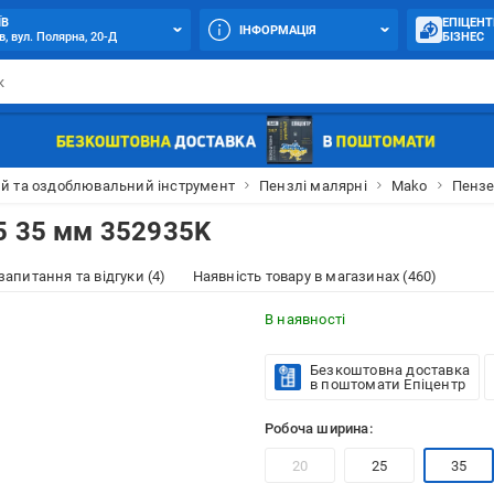
ЇВ
ЕПІЦЕНТ
ІНФОРМАЦІЯ
в, вул. Полярна, 20-Д
БІЗНЕС
й та оздоблювальний інструмент
Пензлі малярні
Mako
Пензе
5 35 мм 352935K
 запитання та відгуки (4)
Наявність товару в магазинах (460)
В наявності
Безкоштовна доставка
в поштомати Епіцентр
Робоча ширина:
20
25
35