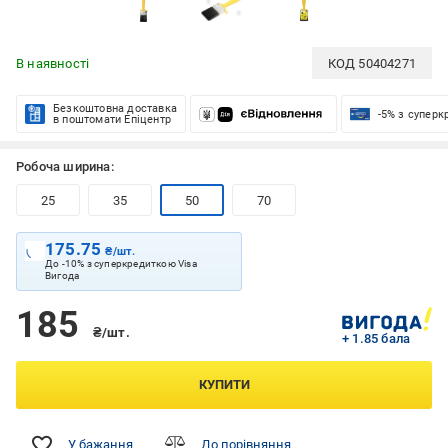
В наявності
КОД
50404271
Безкоштовна доставка
-5% з супер
в поштомати Епіцентр
Робоча ширина:
25
35
50
70
175.75
₴/шт.
До -10% з суперкредиткою Visa
Вигода
185
₴/шт.
+ 1.85 бала
КУПИТИ
У бажання
До порівняння