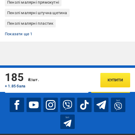
Пензлі малярні прямокутні
Пензлі малярні штучна щетина
Пензлі малярні пластик
Пензлі малярні Anza
Показати ще 1
Підписуйтесь, щоб дізнаватись першим про акції та пропозиції
185
₴/шт.
КУПИТИ
+ 1.85 бала
ПІДПИСАТИСЯ
bot
bot