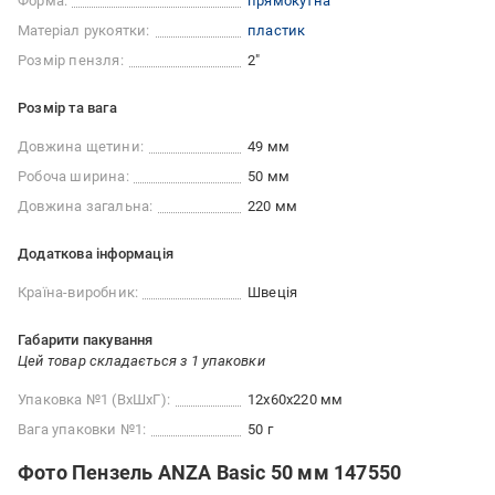
Форма:
прямокутна
Матеріал рукоятки:
пластик
Розмір пензля:
2"
Розмір та вага
Довжина щетини:
49 мм
Робоча ширина:
50 мм
Довжина загальна:
220 мм
Додаткова інформація
Країна-виробник:
Швеція
Габарити пакування
Цей товар складається з 1 упаковки
Упаковка №1 (ВхШхГ):
12x60x220 мм
Вага упаковки №1:
50 г
Фото Пензель ANZA Basic 50 мм 147550