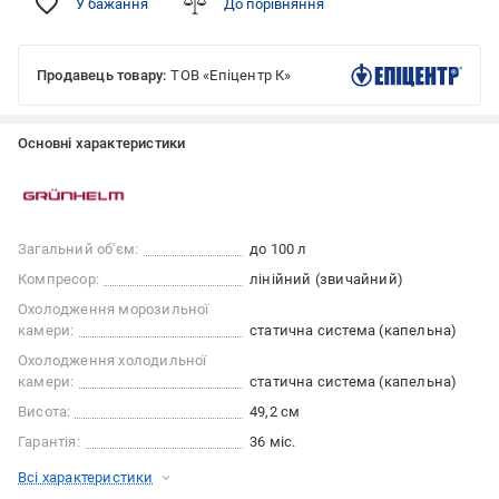
У бажання
До порівняння
Продавець товару:
ТОВ «Епіцентр К»
Основні характеристики
Загальний об'єм:
до 100 л
Компресор:
лінійний (звичайний)
Охолодження морозильної
камери:
cтатична система (капельна)
Охолодження холодильної
камери:
cтатична система (капельна)
Висота:
49,2 см
Гарантія:
36 міс.
Всі характеристики