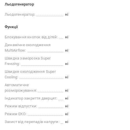
Льодогенератор
Льодогенератор:
ні
Функції
Блокування кнопок від дітей:
ні
Динамічне охолодження
MultiAirflow:
ні
Швидка заморозка Super
Freezing:
ні
Швидке охолодження Super
Сooling:
ні
Автоматичне
розморожування:
ні
Індикатор закриття дверцят:
ні
Режим відпустки:
ні
Режим ЕКО:
ні
Захист від перепадів напруги:
ні