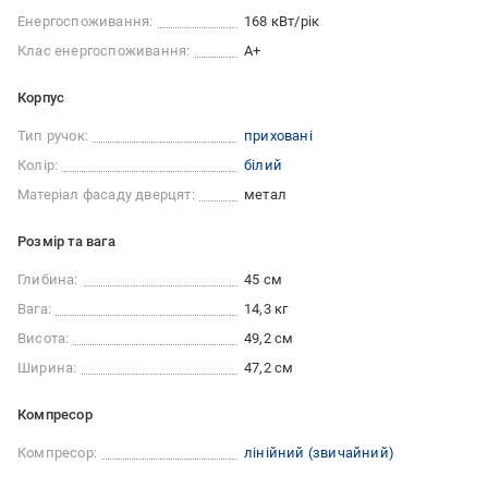
Енергоспоживання:
168 кВт/рік
Клас енергоспоживання:
A+
Корпус
Тип ручок:
приховані
Колір:
білий
Матеріал фасаду дверцят:
метал
Розмір та вага
Глибина:
45 см
Вага:
14,3 кг
Висота:
49,2 см
Ширина:
47,2 см
Компресор
Компресор:
лінійний (звичайний)