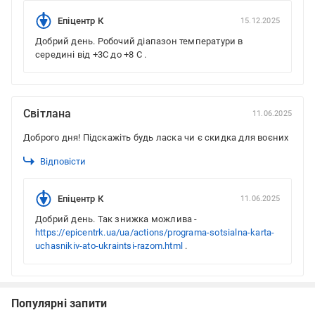
Епіцентр К
15.12.2025
Добрий день. Робочий діапазон температури в
середині від +3C до +8 C .
Світлана
11.06.2025
Доброго дня! Підскажіть будь ласка чи є скидка для воєних
Відповісти
Епіцентр К
11.06.2025
Добрий день. Так знижка можлива -
https://epicentrk.ua/ua/actions/programa-sotsialna-karta-
uchasnikiv-ato-ukraintsi-razom.html
.
Популярні запити