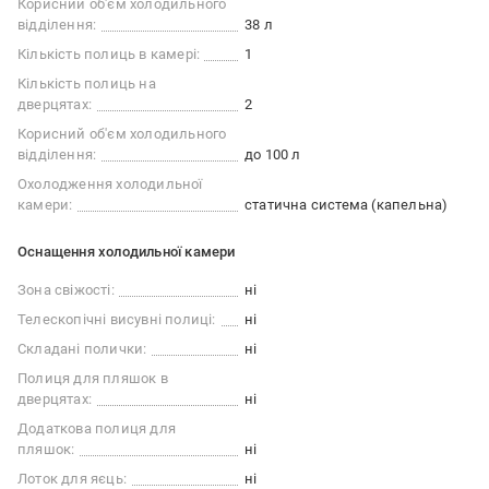
Корисний об'єм холодильного
відділення:
38 л
Кількість полиць в камері:
1
Кількість полиць на
дверцятах:
2
Корисний об'єм холодильного
відділення:
до 100 л
Охолодження холодильної
камери:
cтатична система (капельна)
Оснащення холодильної камери
Зона свіжості:
ні
Телескопічні висувні полиці:
ні
Складані полички:
ні
Полиця для пляшок в
дверцятах:
ні
Додаткова полиця для
пляшок:
ні
Лоток для яєць:
ні