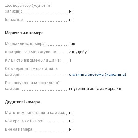
Деодорайзер (усунення
запахів):
ні
Іонізатор:
ні
Морозильна камера
Морозильна камера:
так
Швидкість заморожування:
3 кг/добу
Кількість відділень / ящиків:
1
Охолодження морозильної
камери:
cтатична система (капельна)
Розташування морозильної
камери:
внутрішня зона заморозки
Додаткові камери
Мультифункціональна камера:
ні
Камера Door-in-Door:
ні
Винна камера:
ні