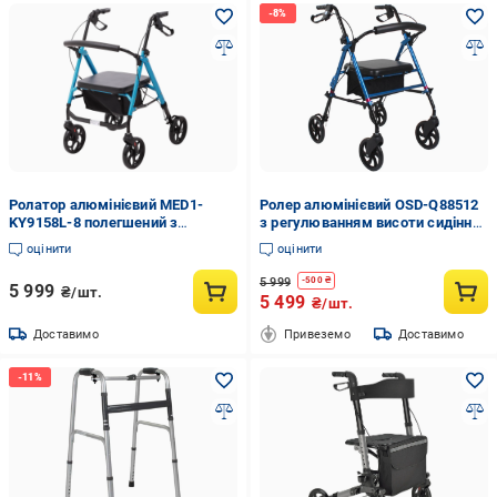
Ролатор алюмінієвий MED1-
Ролер алюмінієвий OSD-Q88512
KY9158L-8 полегшений з
з регулюванням висоти сидіння
регулюванням висоти сидіння
(20942404)
оцінити
оцінити
(MED1-KY9158L-8)
5 999
-
500
₴
5 999
₴/шт.
5 499
₴/шт.
Доставимо
Привеземо
Доставимо