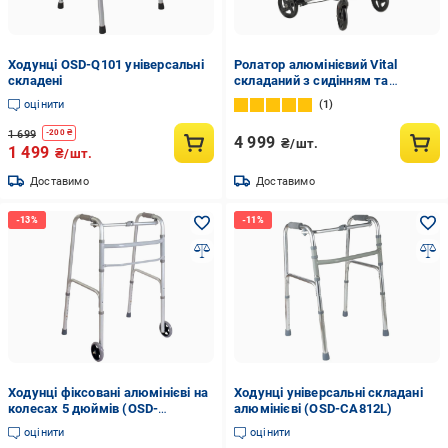
Ходунці OSD-Q101 універсальні
Ролатор алюмінієвий Vital
складені
складаний з сидінням та
сумкою для покупок Чорний
оцінити
1
1 699
-
200
₴
4 999
₴/шт.
1 499
₴/шт.
Доставимо
Доставимо
Ходунці фіксовані алюмінієві на
Ходунці універсальні складані
колесах 5 дюймів (OSD-
алюмінієві (OSD-CA812L)
CA811LG-5)
оцінити
оцінити