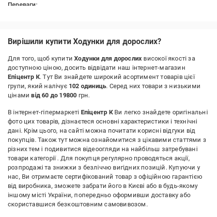
Переваги:
Клієнторієнтовні. Швидко опрацьовується замовлення.
Вирішили купити Ходунки для дорослих?
Для того, щоб купити
Ходунки для дорослих
високої якості за
доступною ціною, досить відвідати наш інтернет-магазин
Епіцентр К
. Тут Ви знайдете широкий асортимент товарів цієї
групи, який налічує
102 одиниць
. Серед них товари з низькими
цінами
від 60 до 19800
грн.
В інтернет-гіпермаркеті
Епіцентр К
Ви легко знайдете оригінальні
фото цих товарів, дізнаєтеся основні характеристики і технічні
дані. Крім цього, на сайті можна почитати корисні відгуки від
покупців. Також тут можна ознайомитися з цікавими статтями з
різних тем і подивитися відеоогляди на найбільш затребувані
товари категорії
. Для покупця регулярно проводяться акції,
розпродажі та знижки з безліччю вигідних позицій. Купуючи у
нас, Ви отримаєте сертифікований товар з офіційною гарантією
від виробника, зможете забрати його в Києві або в будь-якому
іншому місті України, попередньо оформивши доставку або
скориставшися безкоштовним самовивозом.