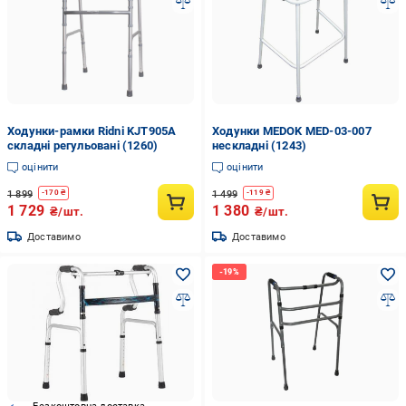
Ходунки-рамки Ridni KJT905A
Ходунки MEDOK MED-03-007
складні регульовані (1260)
нескладні (1243)
оцінити
оцінити
1 899
1 499
-
170
₴
-
119
₴
1 729
1 380
₴/шт.
₴/шт.
Доставимо
Доставимо