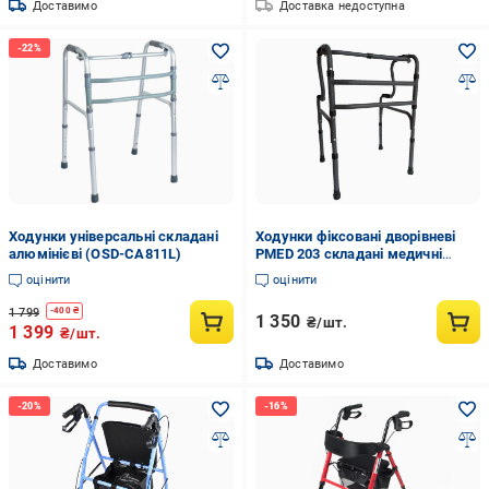
Доставимо
Доставка недоступна
Ходунки універсальні складані
Ходунки фіксовані дворівневі
алюмінієві (OSD-CA811L)
PMED 203 складані медичні
регульовані для інвалідів
оцінити
оцінити
дорослих та літніх людей
1 799
-
400
₴
1 350
₴/шт.
1 399
₴/шт.
Доставимо
Доставимо