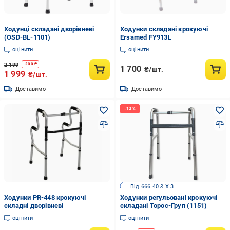
Ходунці складані дворівневі
Ходунки складані крокуючі
(OSD-BL-1101)
Ersamed FY913L
оцінити
оцінити
2 199
-
200
₴
1 700
₴/шт.
1 999
₴/шт.
Доставимо
Доставимо
Від 666.40 ₴ X 3
Ходунки PR-448 крокуючі
Ходунки регульовані крокуючі
складні дворівневі
складані Торос-Груп (1151)
оцінити
оцінити