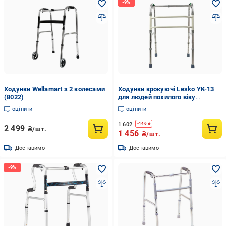
Ходунки Wellamart з 2 колесами
Ходунки крокуючі Lesko YK-13
(8022)
для людей похилого віку
складані (11573007)
оцінити
оцінити
1 602
-
146
₴
2 499
₴/шт.
1 456
₴/шт.
Доставимо
Доставимо