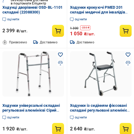
Безкоштовна доставка
в поштомати Епіцентр
Ходунці дворівневі OSD-BL-1101
Ходунки крокуючі PMED 201
складані (22088300)
складні медичні для інвалідів
(PMED-201)
оцінити
оцінити
1 300
-
250
₴
2 399
₴/шт.
1 050
₴/шт.
Привеземо
Доставимо
Доставимо
Ходунки універсальні складані
Ходунки із сидінням фіксовані
регульовані алюмінієві Сірий
складані регульовані алюмінієві
(OSD-EY-911)
з передніми колесами 3" (OSD-
оцінити
оцінити
9306)
1 920
2 640
₴/шт.
₴/шт.