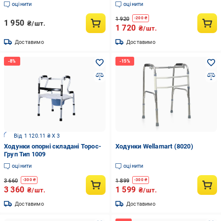
Ersamed FY 912L (2280087880)
оцінити
оцінити
1 920
-
200
₴
1 950
₴/шт.
1 720
₴/шт.
Доставимо
Доставимо
Від 1 120.11 ₴ X 3
Ходунки опорні складані Торос-
Ходунки Wellamart (8020)
Груп Тип 1009
оцінити
оцінити
3 660
1 899
-
300
₴
-
300
₴
3 360
1 599
₴/шт.
₴/шт.
Доставимо
Доставимо