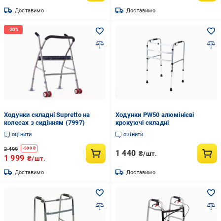
Доставимо
Доставимо
Ходунки складні Supretto на
Ходунки PW50 алюмінієві
колесах з сидінням (7997)
крокуючі складні
оцінити
оцінити
2 499
-
500
₴
1 440
₴/шт.
1 999
₴/шт.
Доставимо
Доставимо