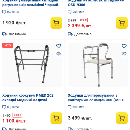
Ходунки універсальні складані
Ходунці на колесах із сидінням
регульовані алюмінієві Чорний
OSD-9306
(OSD-EY-913)
оцінити
оцінити
2 999
-
600
₴
1 920
₴/шт.
2 399
₴/шт.
Доставимо
Доставимо
Ходунки крокуючі PMED 202
Ходунки для пересування з
складні медичні медичні
санітарним оснащенням (MED1-
регульовані
SC4015X-A)
оцінити
оцінити
1 400
-
300
₴
3 499
₴/шт.
1 100
₴/шт.
Доставимо
Доставимо