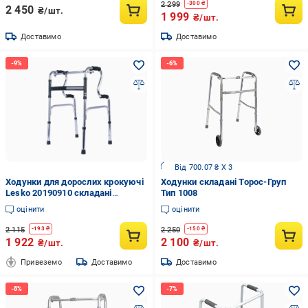
2 299
-
300
₴
2 450
₴/шт.
1 999
₴/шт.
Доставимо
Доставимо
Від 700.07 ₴ X 3
Ходунки для дорослих крокуючі
Ходунки складані Торос-Груп
Lesko 20190910 складані
Тип 1008
(31457490)
оцінити
оцінити
2 115
2 250
-
193
₴
-
150
₴
1 922
2 100
₴/шт.
₴/шт.
Привеземо
Доставимо
Доставимо