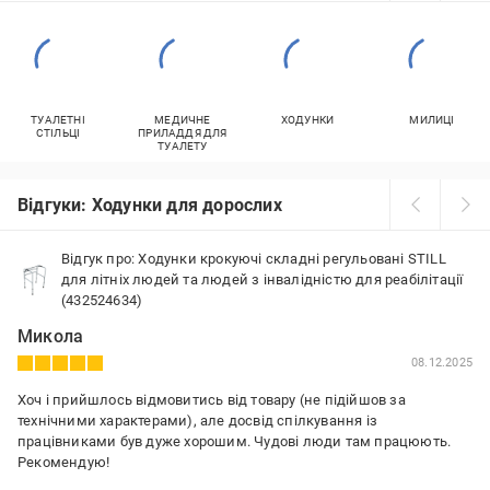
ТУАЛЕТНІ
МЕДИЧНЕ
ХОДУНКИ
МИЛИЦІ
СТІЛЬЦІ
ПРИЛАДДЯ ДЛЯ
ТУАЛЕТУ
Відгуки: Ходунки для дорослих
Відгук про: Ходунки крокуючі складні регульовані STILL
для літніх людей та людей з інвалідністю для реабілітації
(432524634)
Микола
08.12.2025
Хоч і прийшлось відмовитись від товару (не підійшов за
технічними характерами), але досвід спілкування із
працівниками був дуже хорошим. Чудові люди там працюють.
Рекомендую!