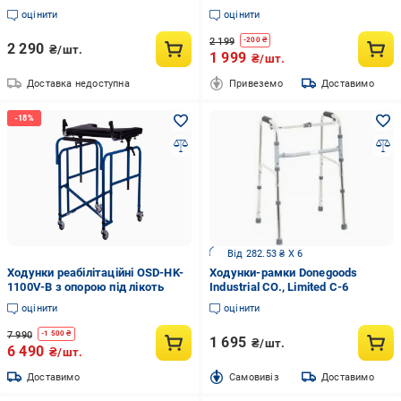
оцінити
оцінити
2 199
-
200
₴
2 290
₴/шт.
1 999
₴/шт.
Доставка недоступна
Привеземо
Доставимо
Від 282.53 ₴ X 6
Ходунки реабілітаційні OSD-HK-
Ходунки-рамки Donegoods
1100V-B з опорою під лікоть
Industrial CO., Limited С-6
оцінити
оцінити
7 990
-
1 500
₴
1 695
₴/шт.
6 490
₴/шт.
Доставимо
Cамовивіз
Доставимо