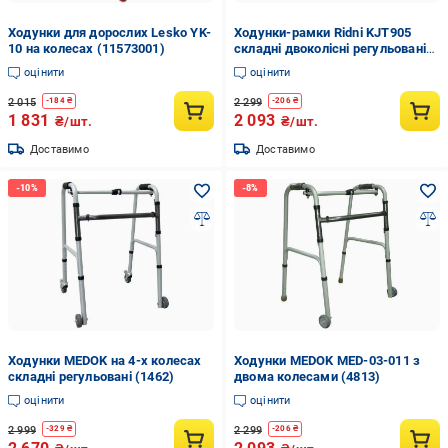
Ходунки для дорослих Lesko YK-
Ходунки-рамки Ridni KJT905
10 на колесах (11573001)
складні двоколісні регульовані
(1261)
оцінити
оцінити
2 015
2 299
-
184
₴
-
206
₴
1 831
2 093
₴/шт.
₴/шт.
Доставимо
Доставимо
Ходунки MEDOK на 4-х колесах
Ходунки MEDOK MED-03-011 з
складні регульовані (1462)
двома колесами (4813)
оцінити
оцінити
2 999
2 299
-
329
₴
-
206
₴