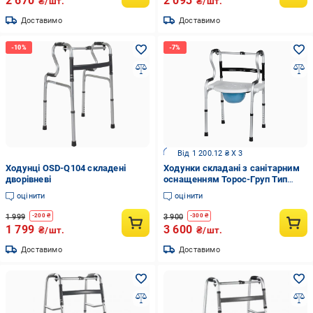
2 670
2 093
₴/шт.
₴/шт.
Доставимо
Доставимо
Від 1 200.12 ₴ X 3
Ходунці OSD-Q104 складені
Ходунки складані з санітарним
дворівневі
оснащенням Торос-Груп Тип
1069 803С
оцінити
оцінити
1 999
3 900
-
200
₴
-
300
₴
1 799
3 600
₴/шт.
₴/шт.
Доставимо
Доставимо