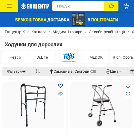
Епіцентр К
Каталог
Медичні товари
Засоби реабілітації
Х
Ходунки для дорослих
Heaco
Dr.Life
MEDOK
Ridni Opora
Фільтри
Самовивіз:
Сьогодні
Ціна