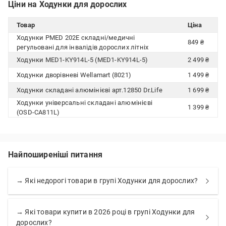
Ціни на Ходунки для дорослих
Товар
Ціна
Ходунки PMED 202E складні/медичні
849 ₴
регульовані для інвалідів дорослих літніх
Ходунки MED1-KY914L-5 (MED1-KY914L-5)
2 499 ₴
Ходунки дворівневі Wellamart (8021)
1 499 ₴
Ходунки складані алюмінієві арт.12850 Dr.Life
1 699 ₴
Ходунки універсальні складані алюмінієві
1 399 ₴
(OSD-CA811L)
Найпоширеніші питання
→ Які недорогі товари в групі Ходунки для дорослих?
→ Які товари купити в 2026 році в групі Ходунки для
дорослих?