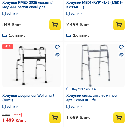
Ходунки PMED 202E складні/
Ходунки MED1-KY914L-5 (MED1-
медичні регульовані для
KY914L-5)
інвалідів дорослих літніх
оцінити
оцінити
849
2 499
₴/шт.
₴/шт.
Доставимо
Доставимо
Від 283.19 ₴ X 6
Ходунки дворівневі Wellamart
Ходунки складані алюмінієві
(8021)
арт.12850 Dr.Life
оцінити
оцінити
1 899
-
400
₴
1 699
₴/шт.
1 499
₴/шт.