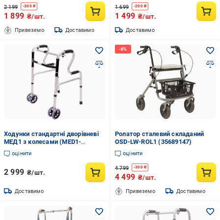
2 199
1 699
-
300
₴
-
200
₴
1 899
1 499
₴/шт.
₴/шт.
Привеземо
Доставимо
Доставимо
Ходунки стандартні дворівневі
Ролатор сталевий складаний
МЕД1 з колесами (MED1-
OSD-LW-ROL1 (35689147)
SC4015AW)
оцінити
оцінити
4 799
-
300
₴
2 999
₴/шт.
4 499
₴/шт.
Доставимо
Привеземо
Доставимо