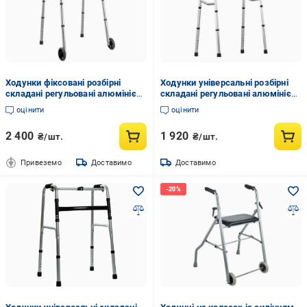
Ходунки фіксовані розбірні
Ходунки універсальні розбірні
складані регульовані алюмінієві
складані регульовані алюмінієві
з передніми колесами 5" (OSD-
Сірий (OSD-Q101KD)
оцінити
оцінити
Q5F)
2 400
1 920
₴/шт.
₴/шт.
Привеземо
Доставимо
Доставимо