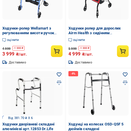
Ходунки-ролер Wellamart з
Ходунки ролер для дорослих
регулюванням висоти ручок
Airm Health з сидінням
(8236)
регульовані (9190)
оцінити
оцінити
4 999
5 999
-
1 000
₴
-
1 000
₴
3 999
4 999
₴/шт.
₴/шт.
Доставимо
Доставимо
Від 381.70 ₴ X 6
Ходунки дворівневі складані
Ходунці на колесах OSD-Q5F 5
алюмінієві арт.12853 Dr.Life
дюймів складені