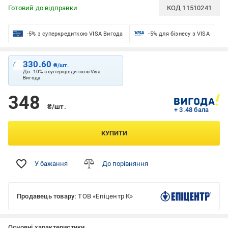
Готовий до відправки
КОД
11510241
-5% з суперкредиткою VISA Вигода
-5% для бізнесу з VISA
330.60
₴/шт.
До -10% з суперкредиткою Visa
Вигода
348
₴/шт.
+ 3.48 бала
КУПИТИ
У бажання
До порівняння
Продавець товару:
ТОВ «Епіцентр К»
Основні характеристики