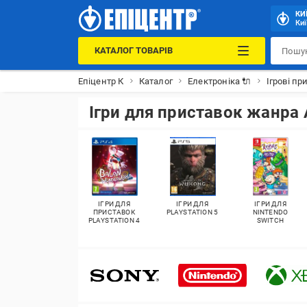
КИ
Киї
КАТАЛОГ ТОВАРІВ
Епіцентр К
Каталог
Електроніка 🔌
Ігрові пр
Ігри для приставок жанра 
ІГРИ ДЛЯ
ІГРИ ДЛЯ
ІГРИ ДЛЯ
ПРИСТАВОК
PLAYSTATION 5
NINTENDO
PLAYSTATION 4
SWITCH