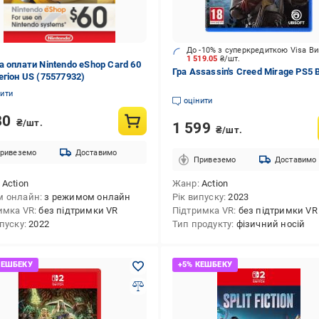
До -10% з суперкредиткою Visa В
1 519.05
₴/шт.
а оплати Nintendo eShop Card 60
Гра Assassin's Creed Mirage PS5 
егіон US (75577932)
нити
оцінити
80
₴/шт.
1 599
₴/шт.
ривеземо
Доставимо
Привеземо
Доставимо
Action
Жанр
Action
м онлайн
з режимом онлайн
Рік випуску
2023
имка VR
без підтримки VR
Підтримка VR
без підтримки VR
ипуску
2022
Тип продукту
фізичний носій