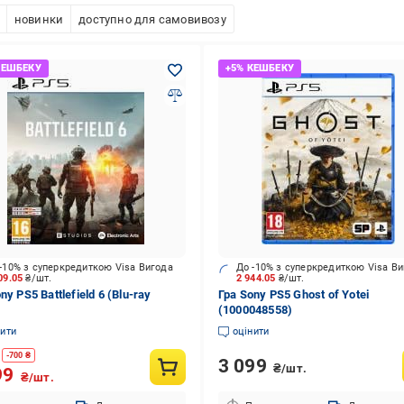
новинки
доступно для самовивозу
-10% з суперкредиткою Visa Вигода
До -10% з суперкредиткою Visa В
09.05
₴/шт.
2 944.05
₴/шт.
ny PS5 Battlefield 6 (Blu-ray
Гра Sony PS5 Ghost of Yotei
(1000048558)
нити
оцінити
-
700
₴
3 099
₴/шт.
99
₴/шт.