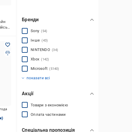
Бренди
айн
йська
Sony
(54)
Інше
(43)
NINTENDO
(34)
Xbox
(142)
Microsoft
(5140)
Steam
(12)
показати всі
Акції
Товари з економією
игода
Оплата частинами
к)
Спеціальна пропозиція