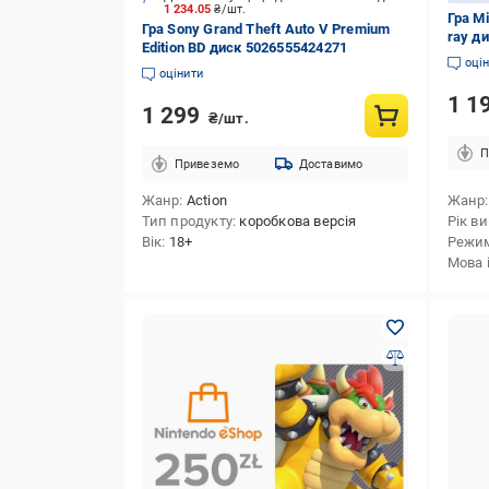
1 234.05
₴/шт.
Гра Mi
Гра Sony Grand Theft Auto V Premium
ray д
Edition BD диск 5026555424271
оці
оцінити
1 1
1 299
₴/шт.
П
Привеземо
Доставимо
Жанр
Action
Жанр
Тип продукту
коробкова версія
Рік в
Вік
18+
Режи
Мова 