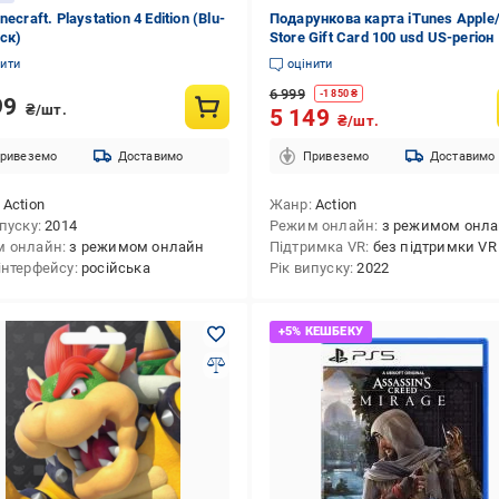
necraft. Playstation 4 Edition (Blu-
Подарункова карта iTunes Apple
иск)
Store Gift Card 100 usd US-регіон
нити
оцінити
6 999
-
1 850
₴
99
₴/шт.
5 149
₴/шт.
ривеземо
Доставимо
Привеземо
Доставимо
Action
Жанр
Action
ипуску
2014
Режим онлайн
з режимом онл
м онлайн
з режимом онлайн
Підтримка VR
без підтримки VR
інтерфейсу
російська
Рік випуску
2022