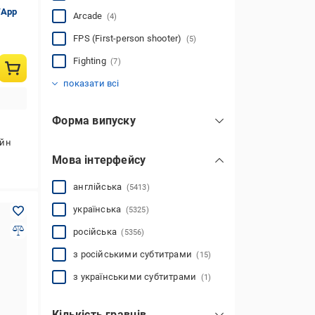
/App
Arcade
(4)
FPS (First-person shooter)
(5)
Fighting
(7)
Horror
Music/Dance/Party
Platformer
RPG (Role playing game)
Racing
Simulator
Sport
Strategy
перегони
рольова гра
(19)
(3)
(4)
(1)
(9)
(1)
(1)
(7)
(1)
(17)
показати всі
Форма випуску
електронний ключ
(4986)
айн
Мова інтерфейсу
скретч-картка
(351)
диск
(70)
англійська
(5413)
картридж
(14)
українська
(5325)
російська
(5356)
з російськими субтитрами
(15)
з українськими субтитрами
(1)
Кількість гравців