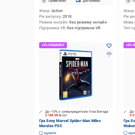
Привеземо
Доставимо
П
Жанр
Action
Жанр
Рік випуску
2018
Рік в
Режим онлайн
без режиму онлайн
Мова 
Підтримка VR
без підтримки VR
Тип п
До -10% з суперкредиткою Visa Вигода
До 
2 184.05
₴/шт.
3 5
Гра Sony Marvel Spider-Man Miles
Гра S
Morales PS5
Wukon
оцінити
оці