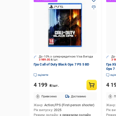
До -10% з суперкредиткою Visa Вигода
До 
3 989.05
₴/шт.
3 9
Гра Call of Duty Black Ops 7 PS 5 BD
Гра Xb
Ops 7
оцінити
оці
4 199
4 1
₴/шт.
Привеземо
Доставимо
П
Жанр
Action,FPS (First-person shooter)
Жанр
Рік випуску
2025
Рік в
Режим онлайн
з режимом онлайн
Режи