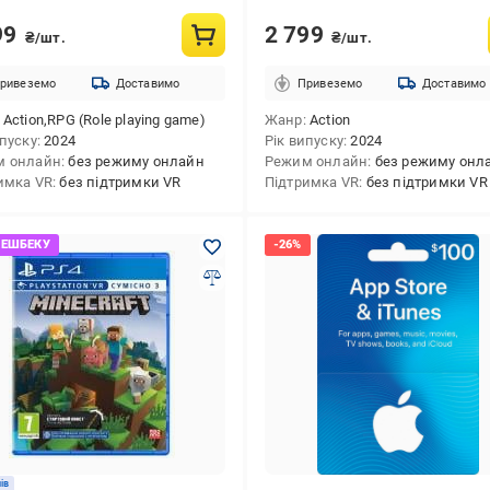
99
2 799
₴/шт.
₴/шт.
ривеземо
Доставимо
Привеземо
Доставимо
Action,RPG (Role playing game)
Жанр
Action
ипуску
2024
Рік випуску
2024
м онлайн
без режиму онлайн
Режим онлайн
без режиму онл
имка VR
без підтримки VR
Підтримка VR
без підтримки VR
лів