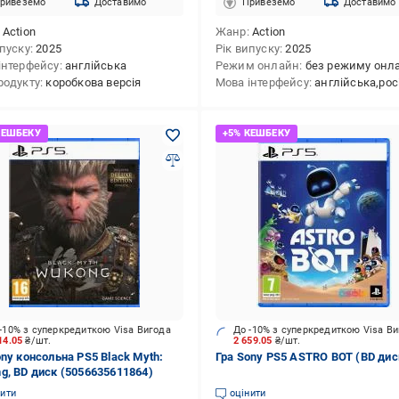
ривеземо
Доставимо
Привеземо
Доставимо
Action
Жанр
Action
ипуску
2025
Рік випуску
2025
інтерфейсу
англійська
Режим онлайн
без режиму онл
родукту
коробкова версія
Мова інтерфейсу
англійська,росі
-10% з суперкредиткою Visa Вигода
До -10% з суперкредиткою Visa В
14.05
₴/шт.
2 659.05
₴/шт.
ony консольна PS5 Black Myth:
Гра Sony PS5 ASTRO BOT (BD дис
g, BD диск (5056635611864)
нити
оцінити