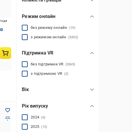
для одного
(42)
Режим онлайн
для двох
(5)
игода
для компанії
(2)
без режиму онлайн
(19)
BD
для 1-4 гравців
(2)
з режимом онлайн
(5352)
мультиплеєр
(8)
Підтримка VR
без підтримки VR
(5369)
з підтримкою VR
(2)
Вік
3+
(2)
Рік випуску
7+
(13)
12+
(5346)
2024
(6)
16+
(17)
2025
(12)