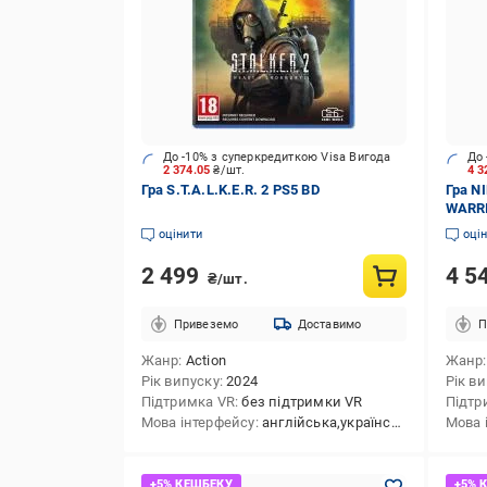
До -10% з суперкредиткою Visa Вигода
До 
2 374.05
₴/шт.
4 3
Гра S.T.A.L.K.E.R. 2 PS5 BD
Гра N
WARR
карт
оцінити
оці
2 499
4 5
₴/шт.
Привеземо
Доставимо
П
Жанр
Action
Жанр
Рік випуску
2024
Рік в
Підтримка VR
без підтримки VR
Підтр
Мова інтерфейсу
англійська,українська
Мова 