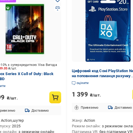
-10% з суперкредиткою Visa Вигода
89.05
₴/шт.
Цифровий код Соні PlayStation N
ox Series X Call of Duty: Black
на поповнення гаманця рахунку
 BD
облікового запису на 20 usd US-р
оцінити
нити
1 399
₴/шт.
99
₴/шт.
Привеземо
Доставимо
ривеземо
Доставимо
Action,шутер
Жанр
Action
ипуску
2025
Режим онлайн
з режимом онл
м онлайн
з режимом онлайн
Підтримка VR
без підтримки VR