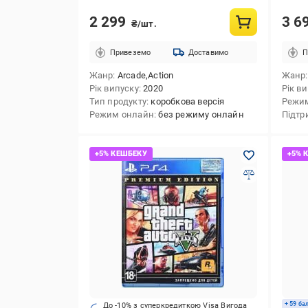
2 299
3 6
₴/шт.
Привеземо
Доставимо
П
Жанр
Arcade,Action
Жанр
Рік випуску
2020
Рік в
Тип продукту
коробкова версія
Режи
Режим онлайн
без режиму онлайн
Підтр
+ 59 ба
До -10% з суперкредиткою Visa Вигода