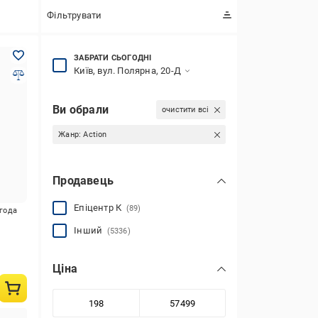
Фільтрувати
ЗАБРАТИ СЬОГОДНІ
Київ, вул. Полярна, 20-Д
Ви обрали
очистити всі
Жанр:
Action
Продавець
Епіцентр К
(89)
игода
Інший
(5336)
Ціна