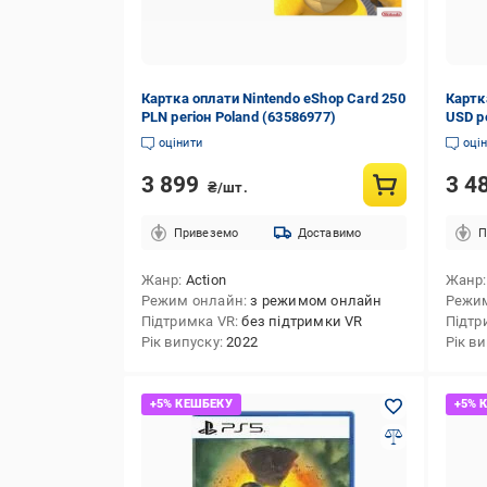
Картка оплати Nintendo eShop Card 250
Картк
PLN регіон Poland (63586977)
USD р
оцінити
оці
3 899
3 4
₴/шт.
Привеземо
Доставимо
П
Жанр
Action
Жанр
Режим онлайн
з режимом онлайн
Режи
Підтримка VR
без підтримки VR
Підтр
Рік випуску
2022
Рік в