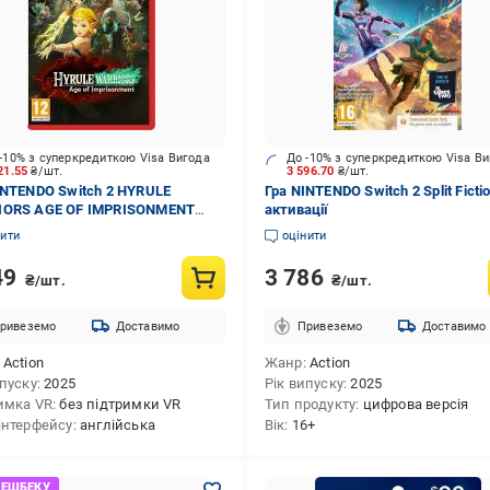
-10% з суперкредиткою Visa Вигода
До -10% з суперкредиткою Visa В
21.55
₴/шт.
3 596.70
₴/шт.
INTENDO Switch 2 HYRULE
Гра NINTENDO Switch 2 Split Ficti
IORS AGE OF IMPRISONMENT
активації
ридж
нити
оцінити
49
3 786
₴/шт.
₴/шт.
ривеземо
Доставимо
Привеземо
Доставимо
Action
Жанр
Action
ипуску
2025
Рік випуску
2025
имка VR
без підтримки VR
Тип продукту
цифрова версія
інтерфейсу
англійська
Вік
16+