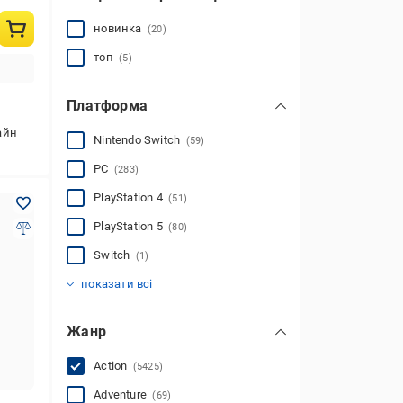
новинка
(20)
топ
(5)
Платформа
айн
Nintendo Switch
(59)
PC
(283)
PlayStation 4
(51)
PlayStation 5
(80)
Switch
(1)
Xbox One
Xbox Series X
(4713)
(4778)
показати всі
Жанр
Action
(5425)
Adventure
(69)