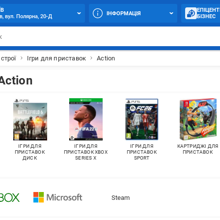
ЇВ
ЕПІЦЕНТ
ІНФОРМАЦІЯ
в, вул. Полярна, 20-Д
БІЗНЕС
истрої
Ігри для приставок
Action
Action
ІГРИ ДЛЯ
ІГРИ ДЛЯ
ІГРИ ДЛЯ
КАРТРИДЖІ ДЛЯ
ПРИСТАВОК
ПРИСТАВОК XBOX
ПРИСТАВОК
ПРИСТАВОК
ДИСК
SERIES X
SPORT
Steam