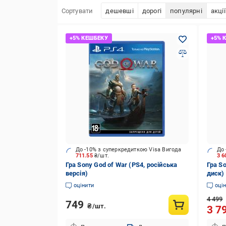
Сортувати
дешевші
дорогі
популярні
акції
До -10% з суперкредиткою Visa Вигода
До 
711.55
₴/шт.
3 6
Гра Sony God of War (PS4, російська
Гра So
версія)
диск)
оцінити
оці
4 499
749
₴/шт.
3 7