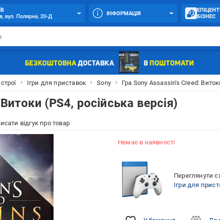
ЇВ
ЕПІЦЕНТ
ІНФОРМАЦІЯ
в, вул. Полярна, 20-Д
БІЗНЕС
истрої
Ігри для приставок
Sony
Гра Sony Assassin's Creed: Виток
: Витоки (PS4, російська версія)
исати відгук про товар
Немає в наявності
Переглянути сх
Ігри для прист