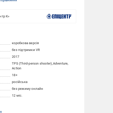
порівняння
нтр К»
коробкова версія
без підтримки VR
2017
TPS (Third-person shooter)
Adventure
Action
18+
російська
без режиму онлайн
12 міс.
ру