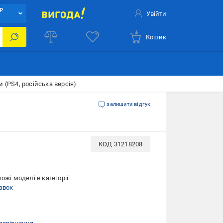
Р
Увійти
Кошик
и (PS4, російська версія)
залишити відгук
КОД
31218208
ожі моделі в категорії:
авок