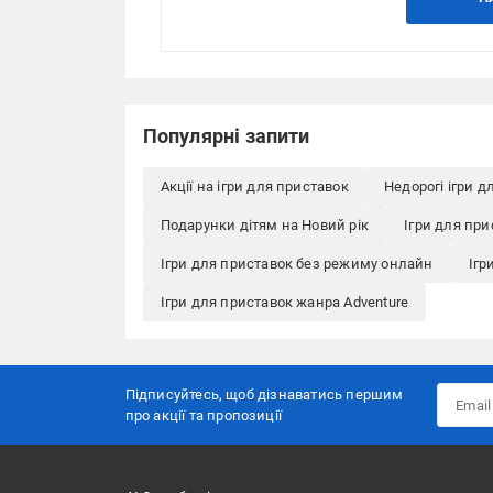
Популярні запити
Акції на ігри для приставок
Недорогі ігри д
Подарунки дітям на Новий рік
Ігри для при
Ігри для приставок без режиму онлайн
Ігр
Ігри для приставок жанра Adventure
Підписуйтесь, щоб дізнаватись першим
про акції та пропозиції