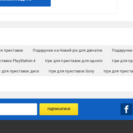
ля приставок
Подарунки на Новий рік для дівчаток
Подарунки 
ставок PlayStation 4
Ігри для приставок для одного
Ігри для п
и для приставок диск
Ігри для приставок Sony
Ігри для приста
ПІДПИСАТИСЯ