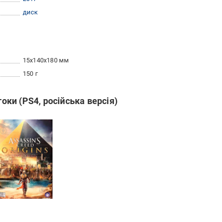
диск
15x140x180 мм
150 г
токи (PS4, російська версія)