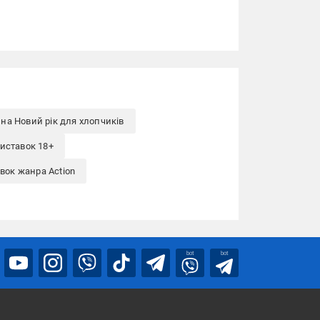
на Новий рік для хлопчиків
риставок 18+
вок жанра Action
bot
bot