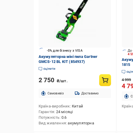
-5% для бізнесу з VISA
До 
4 5
Акумуляторна міні пила Gartner
Акуму
GMCS-12 BL KIT (854937)
1815
оцінити
оці
2 750
4 999
₴/шт.
4 7
Cамовивіз
Доставимо
C
Країна-виробник
Китай
Країн
Гарантія
24 місяці
Потужність
0.6
Вид живлення
акумуляторна