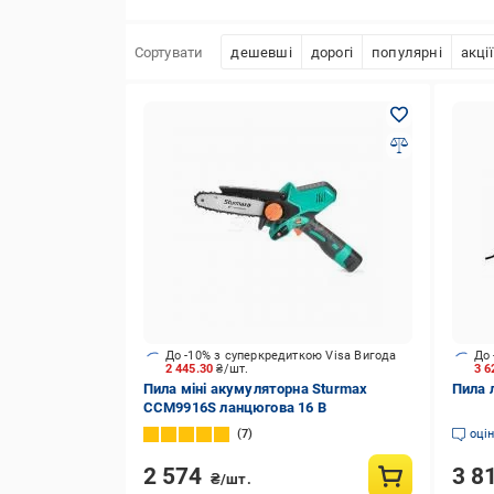
Сортувати
дешевші
дорогі
популярні
акції
До -10% з суперкредиткою Visa Вигода
До 
2 445.30
₴/шт.
3 6
Пила міні акумуляторна Sturmax
Пила 
CCM9916S ланцюгова 16 В
7
оці
2 574
3 8
₴/шт.