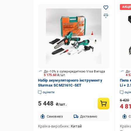
До -10% з суперкредиткою Visa Вигода
До 
5 175.60
₴/шт.
4 5
Набір акумуляторного інструменту
Пила 
Sturmax SCM2161C-SET
Li + 2
оцінити
оці
6 420
5 448
₴/шт.
4 8
Cамовивіз
Доставимо
C
Країна-виробник
Китай
Країн