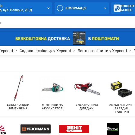
ЇВ
ЕПІЦЕНТ
ІНФОРМАЦІЯ
в, вул. Полярна, 20-Д
БІЗНЕС
Херсоні
Садова техніка 🌿 у Херсоні
Ланцюгові пили у Херсоні
ЕЛЕКТРОПИЛИ
МІНІ ПИЛИ НА
ЕЛЕКТРОПИЛИ
АКУМУЛЯТОРИ І
НІМЕЧЧИНА
АКУМУЛЯТОРІ
ДЛЯ ДАЧІ
ЗАРЯДНІ
ПРИСТРОЇ