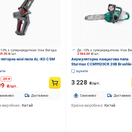
-10% з суперкредиткою Visa Вигода
До -10% з суперкредиткою Visa В
59.05
₴/шт.
3 066.60
₴/шт.
ляторна міні пила AL-KO CSM
Акумуляторна ланцюгова пила
Sturmax CCM9920CR 20В Brushle
нити
оцінити
-
200
₴
3 228
₴/шт.
99
₴/шт.
амовивіз
Доставимо
Cамовивіз
Доставимо
а-виробник
Китай
Країна-виробник
Китай