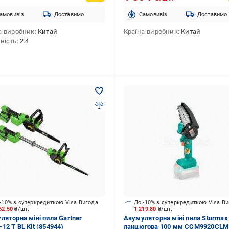
амовивіз
Доставимо
Cамовивіз
Доставимо
а-виробник
Китай
Країна-виробник
Китай
ність
2.4
-10% з суперкредиткою Visa Вигода
До -10% з суперкредиткою Visa В
62.50
₴/шт.
1 219.80
₴/шт.
ляторна міні пила Gartner
Акумуляторна міні пила Sturmax
12 T BL Kit (854944)
ланцюгова 100 мм CCM9920CLM 