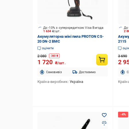
До -10% з суперкредиткою Visa Вигода
До 
1 634
₴/шт.
2 8
Акумуляторна міні пила PROTON CS-
Акуму
20 DN-2 BMC
2115
оцінити
оці
2 080
3 690
-
360
₴
1 720
2 9
₴/шт.
Cамовивіз
Доставимо
C
Країна-виробник
Україна
Країн