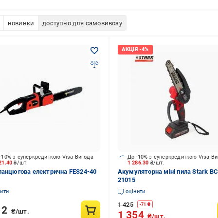
новинки
доступно для самовивозу
-10% з суперкредиткою Visa Вигода
До -10% з суперкредиткою Visa В
21.40
₴/шт.
1 286.30
₴/шт.
ланцюгова електрична FES24-40
Акумуляторна міні пила Stark B
21015
нити
оцінити
1 425
-
71
₴
12
₴/шт.
1 354
₴/шт.