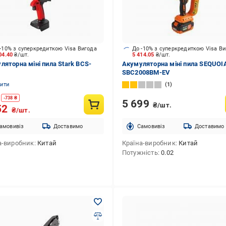
-10% з суперкредиткою Visa Вигода
До -10% з суперкредиткою Visa В
04.40
₴/шт.
5 414.05
₴/шт.
ляторна міні пила Stark BCS-
Акумуляторна міні пила SEQUOI
SBC2008BM-EV
нити
1
-
738
₴
5 699
₴/шт.
52
₴/шт.
амовивіз
Доставимо
Cамовивіз
Доставимо
а-виробник
Китай
Країна-виробник
Китай
Потужність
0.02