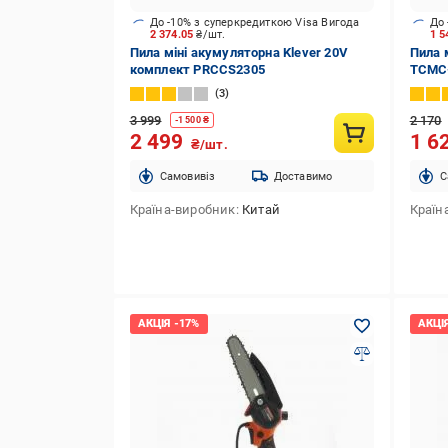
До -10% з суперкредиткою Visa Вигода
До 
2 374.05
₴/шт.
1 5
Пила міні акумуляторна Klever 20V
Пила 
комплект PRCCS2305
TCMC-
мм
3
3 999
2 170
-
1 500
₴
2 499
1 6
₴/шт.
Cамовивіз
Доставимо
C
Країна-виробник
Китай
Країн