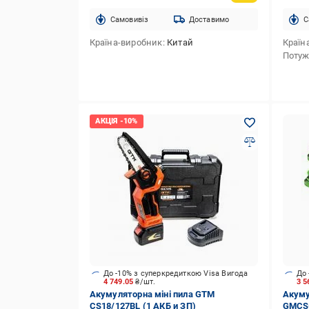
Cамовивіз
Доставимо
C
Країна-виробник
Китай
Країн
Потуж
До -10% з суперкредиткою Visa Вигода
До 
4 749.05
₴/шт.
3 5
Акумуляторна міні пила GTM
Акуму
CS18/127BL (1 АКБ и ЗП)
GMCS-