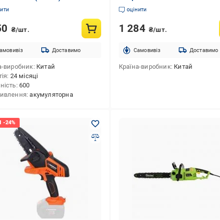
акб та ЗП)
нити
оцінити
50
1 284
₴/шт.
₴/шт.
амовивіз
Доставимо
Cамовивіз
Доставимо
а-виробник
Китай
Країна-виробник
Китай
тія
24 місяці
ність
600
живлення
акумуляторна