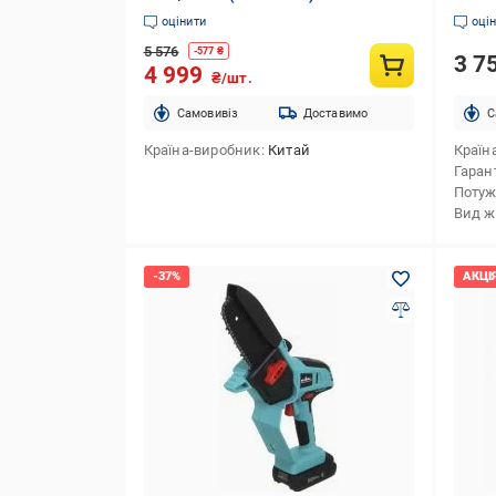
оцінити
оці
5 576
-
577
₴
3 7
4 999
₴/шт.
Cамовивіз
Доставимо
C
Країна-виробник
Китай
Країн
Гаран
Потуж
Вид 