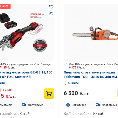
-10% з суперкредиткою Visa Вигода
До -10% з суперкредиткою Visa В
74.25
₴/шт.
6 175
₴/шт.
міні акумуляторна GE-GS 18/150
Пила ланцюгова акумуляторна
.5 Ah PXC Starter Kit
Tekhmann TCC-14/I20 BS 350 мм
поздовжній безщітковий без АК
нити
оцінити
ЗП
-
1 605
₴
6 500
₴/шт.
15
₴/шт.
амовивіз
Доставимо
Cамовивіз
Доставимо
а-виробник
Китай
Країна-виробник
Китай