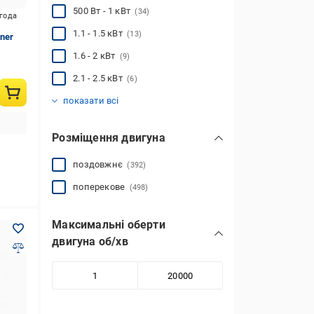
500 Вт - 1 кВт
(34)
игода
1.1 - 1.5 кВт
(13)
ner
1.6 - 2 кВт
(9)
2.1 - 2.5 кВт
(6)
2.6 - 3 кВт
3.1 - 4 кВт
(1)
(5)
показати всі
Розміщення двигуна
поздовжнє
(392)
поперекове
(498)
Максимальні оберти
двигуна об/хв