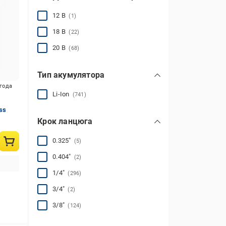
12 В
(1)
18 В
(22)
20 В
(68)
Тип акумулятора
игода
Li-Ion
(741)
ss
Крок ланцюга
0.325″
(5)
0.404″
(2)
1/4″
(296)
3/4″
(2)
3/8″
(124)