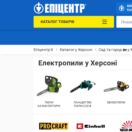
КИ
Киї
КАТАЛОГ ТОВАРІВ
Епіцентр К
Каталог у Херсоні
Сад та город 🏡 у 
Електропили у Херсоні
ПИЛИ
ЛАНЦЮГОВІ
БЕНЗОПИЛИ
АКУМУЛЯТОРНІ
ПИЛИ 220 В