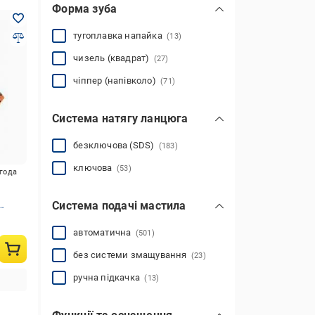
Форма зуба
тугоплавка напайка
(13)
чизель (квадрат)
(27)
чіппер (напівколо)
(71)
Система натягу ланцюга
безключова (SDS)
(183)
ключова
(53)
игода
Система подачі мастила
Б та
автоматична
(501)
без системи змащування
(23)
ручна підкачка
(13)