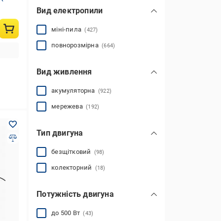
Вид електропили
міні-пила
(427)
повнорозмірна
(664)
Вид живлення
акумуляторна
(922)
мережева
(192)
Тип двигуна
безщітковий
(98)
колекторний
(18)
Потужність двигуна
до 500 Вт
(43)