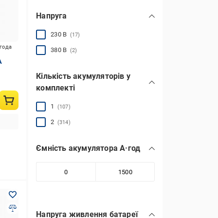
Напруга
230 В
(17)
игода
380 В
(2)
A
Кількість акумуляторів у
комплекті
1
(107)
2
(314)
Ємність акумулятора А·год
Напруга живлення батареї