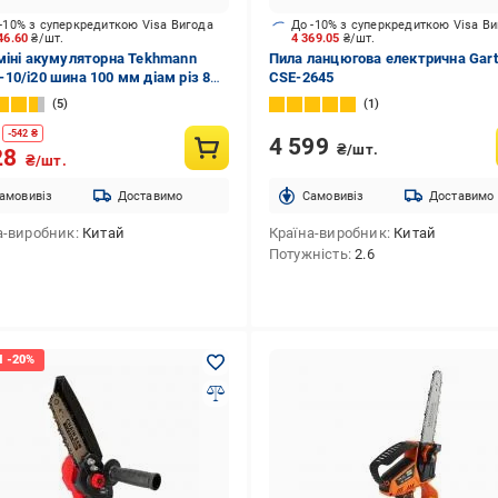
-10% з суперкредиткою Visa Вигода
До -10% з суперкредиткою Visa В
46.60
₴/шт.
4 369.05
₴/шт.
міні акумуляторна Tekhmann
Пила ланцюгова електрична Gart
10/i20 шина 100 мм діам різ 80
CSE-2645
5
1
-
542
₴
4 599
₴/шт.
28
₴/шт.
амовивіз
Доставимо
Cамовивіз
Доставимо
а-виробник
Китай
Країна-виробник
Китай
Потужність
2.6