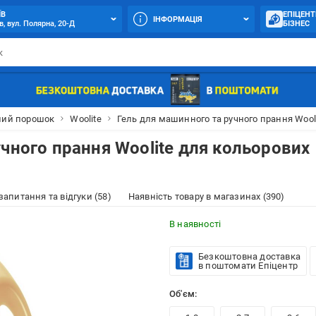
ЇВ
ЕПІЦЕНТ
ІНФОРМАЦІЯ
в, вул. Полярна, 20-Д
БІЗНЕС
ний порошок
Woolite
Гель для машинного та ручного прання Wooli
чного прання Woolite для кольорових
 запитання та відгуки (58)
Наявність товару в магазинах (390)
В наявності
Безкоштовна доставка
в поштомати Епіцентр
Об'єм: