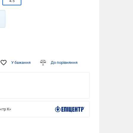
4.5
У бажання
До порівняння
Фото від
+22
покупців
нтр К»