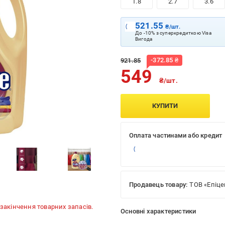
1.8
2.7
3.6
521.55
₴/шт.
До -10% з суперкредиткою Visa
Вигода
-
372.85
₴
921.85
549
₴/шт.
КУПИТИ
Оплата частинами або кредит
Продавець товару:
ТОВ «Епіце
до закінчення товарних запасів.
Основні характеристики