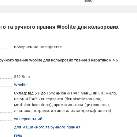
ПЛЯМ
о та ручного прання Woolite для кольорових
поверненню не підлягає
учного прання Woolite для кольорових тканин з кератином 4,5
549 ₴/шт.
Woolite
Склад: від 5% до 15%: аніонні ПАР; менш як 5%: мило,
неіонні ПАР; консерванти (бензізотіазолінон,
метілізотіазолінон), ароматизатори (цитронелол,
ліналоол, тетраметил ацетилоктагідронафталени)
універсальний
для машинного та ручного прання
гель