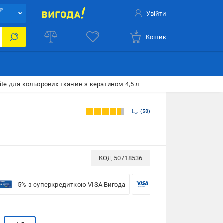
Р
Увійти
Кошик
te для кольорових тканин з кератином 4,5 л
58
КОД
50718536
-5% з суперкредиткою VISA Вигода
-5% для бізнесу з VISA