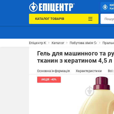
КИ
Киї
КАТАЛОГ ТОВАРІВ
Епіцентр К
Каталог
Побутова хімія 💦
Праль
Гель для машинного та ру
тканин з кератином 4,5 л
Основна інформація
Характеристики
Всі