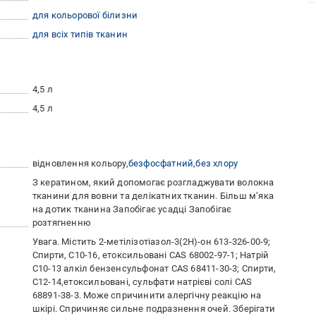
для кольорової білизни
для всіх типів тканин
4,5 л
4,5 л
відновлення кольору
безфосфатний
без хлору
З кератином, який допомогає розгладжувати волокна
тканини для вовни та делікатних тканин. Більш м’яка
на дотик тканина Запобігає усадці Запобігає
розтягненню
Увага. Містить 2-метілізотіазол-3(2H)-он 613-326-00-9;
Спирти, C10-16, етоксильовані CAS 68002-97-1; Натрій
C10-13 алкіл бензенсульфонат CAS 68411-30-3; Спирти,
C12-14,етоксильовані, сульфати натрієві солі CAS
68891-38-3. Може спричинити алергічну реакцію на
шкірі. Спричиняє сильне подразнення очей. Зберігати