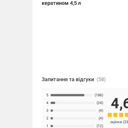
кератином 4,5 л
Запитання та відгуки
5
(188)
4,
4
(24)
3
(4)
2
(4)
оцінки
(
2
1
(12)