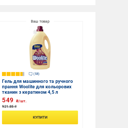
58
Гель для машинного та ручного
прання Woolite для кольорових
тканин з кератином 4,5 л
549
₴/шт.
921.85 ₴
КУПИТИ