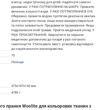
в місці, недоступному для дітей. Надягнути захисні
рукавички. У РАЗІ ПОТРАПЛЯННЯ НА ШКІРУ: Промити
великою кількості води. У РАЗІ ПОТРАПЛЯННЯ В ОЧІ:
Обережно промити водою протягом декількох хвилин.
Зняти контактні лінзи, якщо вони використовуються
та легко знімаються. Продовжити промивання. Якщо
подразнення очей триває: Пройти медичний огляд. У
РАЗІ ПРОКОВТУВАННЯ: Звернутися за першою
медичною допомогою/до лікаря у разі поганого
самопочуття. Утилізувати вміст, упаковку відповідно
до національного законодавства.
75
Польща
375x187x142 мм
4780 г
го прання Woolite для кольорових тканин з