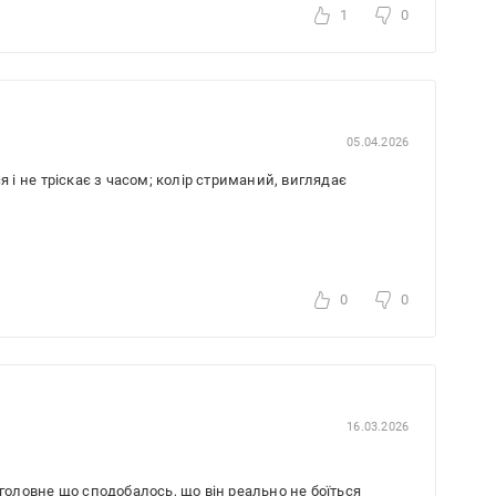
1
0
05.04.2026
я і не тріскає з часом; колір стриманий, виглядає
0
0
16.03.2026
 головне що сподобалось, що він реально не боїться