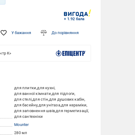
+ 1.92 бала
У бажання
До порівняння
нтр К»
для плитки
для кухні
для ванної кімнати
для підлоги
для стелі
для стін
для душових кабін
для басейну
для унітаза
для кераміки
для заповнення швів
для герметизації
для сантехніки
Mounter
280 мл