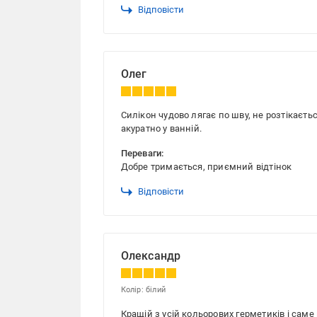
Відповісти
Олег
Силікон чудово лягає по шву, не розтікаєтьс
акуратно у ванній.
Переваги:
Добре тримається, приємний відтінок
Відповісти
Олександр
Колір: білий
Кращій з усій кольорових герметиків і саме