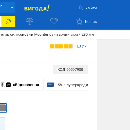
Р
Увійти
Кошик
етик силіконовий Mounter санітарний сірий 280 мл
12
КОД
90507930
-5% з суперкредиткою VISA Вигода