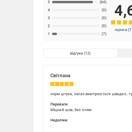
5
(64)
4,
4
(0)
3
(0)
2
(0)
оцінка
(
7
1
(7)
відгуки
Світлана
норм штука, запах вивітрюється швидко.. т
Переваги:
Міцний шов, без плям
Недоліки:
-