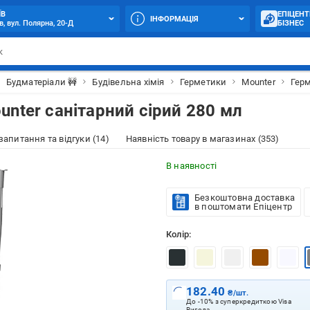
ЇВ
ЕПІЦЕНТ
ІНФОРМАЦІЯ
в, вул. Полярна, 20-Д
БІЗНЕС
Будматеріали 🚧
Будівельна хімія
Герметики
Mounter
Герм
nter санітарний сірий 280 мл
 запитання та відгуки (14)
Наявність товару в магазинах (353)
В наявності
Безкоштовна доставка
в поштомати Епіцентр
Колір:
182.40
₴/шт.
До -10% з суперкредиткою Visa
Вигода