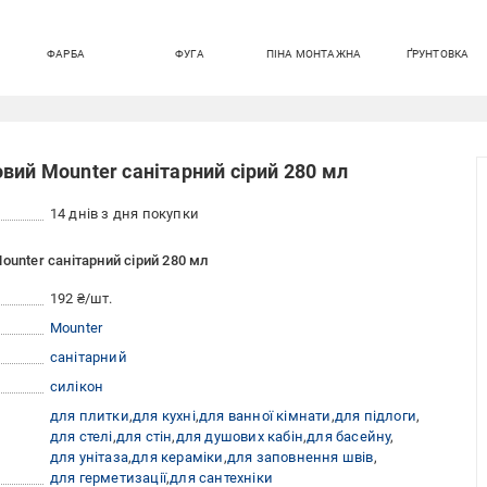
ФАРБА
ФУГА
ПІНА МОНТАЖНА
ҐРУНТОВКА
вий Mounter санітарний сірий 280 мл
14 днів з дня покупки
ounter санітарний сірий 280 мл
192 ₴/шт.
Mounter
санітарний
силікон
для плитки
для кухні
для ванної кімнати
для підлоги
для стелі
для стін
для душових кабін
для басейну
для унітаза
для кераміки
для заповнення швів
для герметизації
для сантехніки