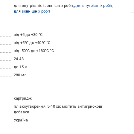
для внутрішніх і зовнішніх робіт
для внутрішніх робіт
для зовнішніх робіт
від +5 до +30 °C
від +5℃ до +40℃ °С
від -50°С до +180°С °C
24-48
до 15 м
280 мл
картридж
плівкоутворення: 5-10 хв; містить антигрибкові
добавки.
Україна