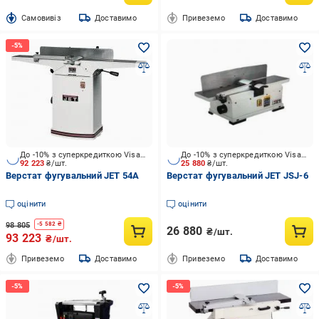
Cамовивіз
Доставимо
Привеземо
Доставимо
До -10% з суперкредиткою Visa Вигода
До -10% з суперкредиткою Visa Вигода
92 223
₴/шт.
25 880
₴/шт.
Верстат фугувальний JET 54A
Верстат фугувальний JET JSJ-6
оцінити
оцінити
98 805
-
5 582
₴
26 880
₴/шт.
93 223
₴/шт.
Привеземо
Доставимо
Привеземо
Доставимо