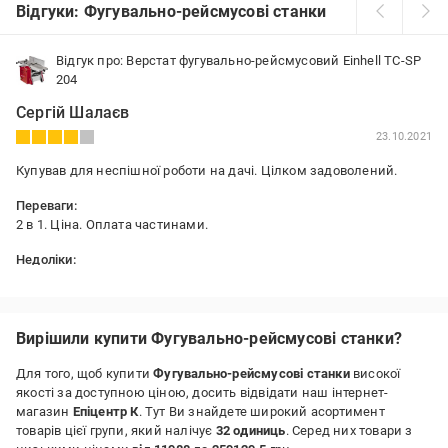
Відгуки: Фугувально-рейсмусові станки
Відгук про: Верстат фугувально-рейсмусовий Einhell TC-SP
204
Сергій Шалаєв
23.10.2021
Купував для неспішної роботи на дачі. Цілком задоволений.
Переваги:
2 в 1. Ціна. Оплата частинами.
Недоліки:
Невеликий люфт.
Вирішили купити Фугувально-рейсмусові станки?
Для того, щоб купити
Фугувально-рейсмусові станки
високої
якості за доступною ціною, досить відвідати наш інтернет-
магазин
Епіцентр К
. Тут Ви знайдете широкий асортимент
товарів цієї групи, який налічує
32 одиниць
. Серед них товари з