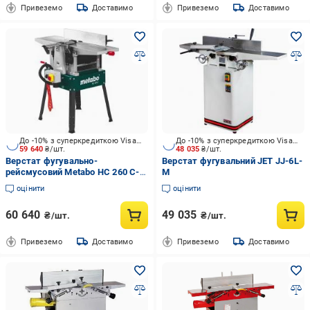
Привеземо
Доставимо
Привеземо
Доставимо
До -10% з суперкредиткою Visa Вигода
До -10% з суперкредиткою Visa Вигода
59 640
₴/шт.
48 035
₴/шт.
Верстат фугувально-
Верстат фугувальний JET JJ-6L-
рейсмусовий Metabo HC 260 C-
M
2.2 WNB 114026000
оцінити
оцінити
60 640
49 035
₴/шт.
₴/шт.
Привеземо
Доставимо
Привеземо
Доставимо