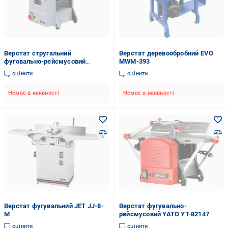
Верстат стругальний
Верстат деревообробний EVO
фуговально-рейсмусовий
MWM-393
MacAllister 1 500 W
оцінити
оцінити
(725239206_ol24)
Немає в наявності
Немає в наявності
Верстат фугувальний JET JJ-8-
Верстат фугувально-
M
рейсмусовий YATO YT-82147
оцінити
оцінити