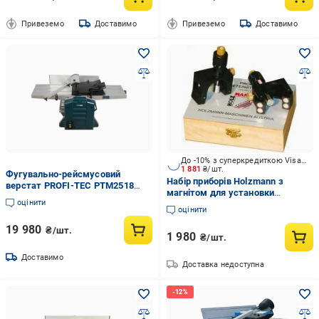
Привеземо
Доставимо
Привеземо
Доставимо
До -10% з суперкредиткою Visa Вигода
1 881
₴/шт.
Фугувально-рейсмусовий
Набір приборів Holzmann з
верстат PROFI-TEC PTM2518
магнітом для установки
(006978)
оцінити
фугувальних ножів MEL 2
оцінити
19 980
₴/шт.
1 980
₴/шт.
Доставимо
Доставка недоступна