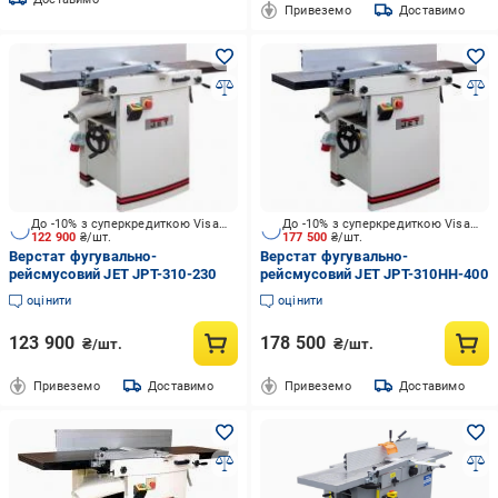
Привеземо
Доставимо
До -10% з суперкредиткою Visa Вигода
До -10% з суперкредиткою Visa Вигода
122 900
₴/шт.
177 500
₴/шт.
Верстат фугувально-
Верстат фугувально-
рейсмусовий JET JPT-310-230
рейсмусовий JET JPT-310HH-400
оцінити
оцінити
123 900
178 500
₴/шт.
₴/шт.
Привеземо
Доставимо
Привеземо
Доставимо