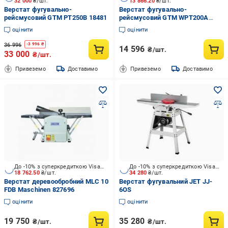
32 000
₴/шт.
13 866.20
₴/шт.
Верстат фугувально-
Верстат фугувально-
рейсмусовий GTM PT250B 18481
рейсмусовий GTM WPT200A
18408
оцінити
оцінити
36 996
-
3 996
₴
14 596
₴/шт.
33 000
₴/шт.
Привеземо
Доставимо
Привеземо
Доставимо
До -10% з суперкредиткою Visa Вигода
До -10% з суперкредиткою Visa Вигода
18 762.50
₴/шт.
34 280
₴/шт.
Верстат деревообробний MLC 10
Верстат фугувальний JET JJ-
FDB Maschinen 827696
6OS
оцінити
оцінити
19 750
35 280
₴/шт.
₴/шт.