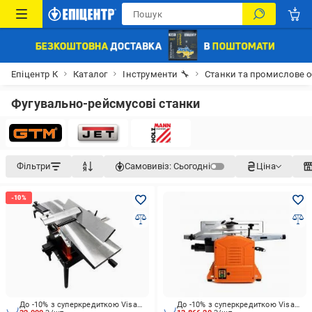
Епіцентр К
Каталог
Інструменти 🔧
Станки та промислове 
Фугувально-рейсмусові станки
Фільтри
Самовивіз:
Сьогодні
Ціна
До -10% з суперкредиткою Visa Вигода
До -10% з суперкредиткою Visa Вигода