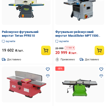
Рейсмусно-фугувальний
Фугувально-рейсмусовий
верстат Титан PFRS10
верстат MacAllister MPT1500
1500W 204 мм (melv_70)
оцінити
оцінити
23 999
-
3 000
₴
19 602
₴/шт.
20 999
₴/шт.
Доставимо
Привеземо
Доставимо