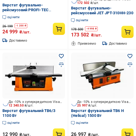
172 502
₴/шт.
Верстат фугувально-
Верстат фугувально-
рейсмусовий PROFI-TEC
рейсмусовий JET JPT-310HH-230
PTM2518 з потужним
оцінити
електродвигуном Сірий (GR-
оцінити
06576)
26 199
-
1 200
₴
178 500
-
4 998
₴
24 999
₴/шт.
173 502
₴/шт.
Доставимо
Привеземо
Доставимо
До -10% з суперкредиткою Visa Вигода
До -10% з суперкредиткою Visa Вигода
12 340.50
₴/шт.
25 997
₴/шт.
Верстат фугувальний TB6/3
Верстат фугувальний TB6 H
1100 Вт
(Helical) 1500 Вт
оцінити
оцінити
12 990
26 997
₴/шт.
₴/шт.