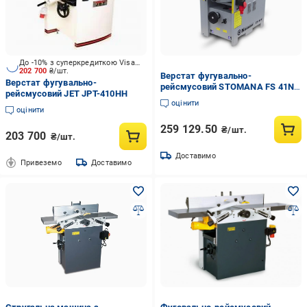
До -10% з суперкредиткою Visa Вигода
202 700
₴/шт.
Верстат фугувально-
Верстат фугувально-
рейсмусовий STOMANA FS 41N
рейсмусовий JET JPT-410HH
(2735150027)
оцінити
оцінити
259 129.50
₴/шт.
203 700
₴/шт.
Доставимо
Привеземо
Доставимо