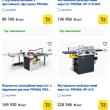
Стругальна машина з
Фуговально-рейсмусовий
протяжкою (фуганок) PROMA
верстат PROMA HP-310/400
HP-250-3/230
1670х620х920 мм
оцінити
оцінити
80 760
136 056
₴/шт.
₴/шт.
Під замовлення
Під замовлення
Форматно-розкрійний верстат з
Фуговально-рейсмусовий
підрізним диском PROMA PKS-
верстат PROMA HP-410
315F
оцінити
оцінити
169 920
228 546
₴/шт.
₴/шт.