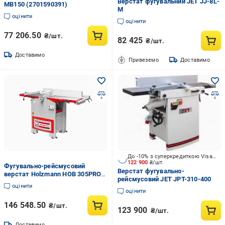
Верстат фугувальний JET JJ-8L-
MB150 (2701590391)
M
оцінити
оцінити
77 206.50
₴/шт.
82 425
₴/шт.
Доставимо
Привеземо
Доставимо
До -10% з суперкредиткою Visa Вигода
122 900
₴/шт.
Фугувально-рейсмусовий
Верстат фугувально-
верстат Holzmann HOB 305PRO
рейсмусовий JET JPT-310-400
(2661253376)
оцінити
оцінити
146 548.50
₴/шт.
123 900
₴/шт.
Доставимо