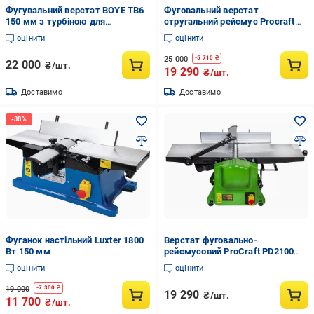
Фугувальний верстат BOYE TB6
Фуговальний верстат
150 мм з турбіною для
стругальний рейсмус Procraft
пиловидаленням
PD2100
оцінити
оцінити
25 000
-
5 710
₴
22 000
₴/шт.
19 290
₴/шт.
Доставимо
Доставимо
Фуганок настільний Luxter 1800
Верстат фуговально-
Вт 150 мм
рейсмусовий ProCraft PD2100
(26769087)
оцінити
оцінити
19 000
-
7 300
₴
19 290
₴/шт.
11 700
₴/шт.