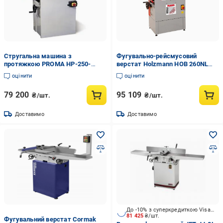
Стругальна машина з
Фугувально-рейсмусовий
протяжкою PROMA HP-250-
верстат Holzmann HOB 260NL
2/400
(2661253374)
оцінити
оцінити
79 200
95 109
₴/шт.
₴/шт.
Доставимо
Доставимо
До -10% з суперкредиткою Visa Вигода
81 425
₴/шт.
Фугувальний верстат Cormak