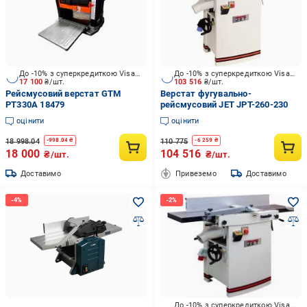
До -10% з суперкредиткою Visa Вигода
До -10% з суперкредиткою Visa Вигода
17 100
₴/шт.
103 516
₴/шт.
Рейсмусовий верстат GTM
Верстат фугувально-
PT330A 18479
рейсмусовий JET JPT-260-230
оцінити
оцінити
18 998.04
110 775
-
998.04
₴
-
6 259
₴
18 000
104 516
₴/шт.
₴/шт.
Доставимо
Привеземо
Доставимо
До -10% з суперкредиткою Visa Вигода