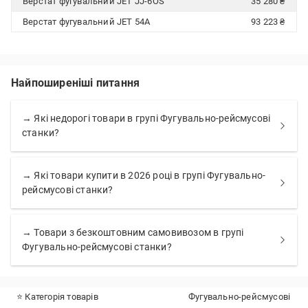
Верстат фугувальний JET JJ-6OS
35 280 ₴
Верстат фугувальний JET 54A
93 223 ₴
Найпоширеніші питання
→ Які недорогі товари в групі Фугувально-рейсмусові
станки?
→ Які товари купити в 2026 році в групі Фугувально-
рейсмусові станки?
→ Товари з безкоштовним самовивозом в групі
Фугувально-рейсмусові станки?
⭐ Категорія товарів
Фугувально-рейсмусові