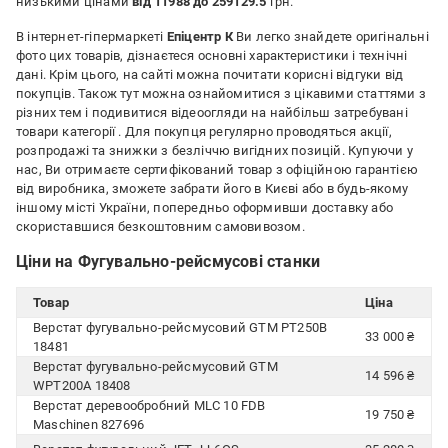
низькими цінами
від 11988 до 259129.5
грн.
В інтернет-гіпермаркеті
Епіцентр К
Ви легко знайдете оригінальні
фото цих товарів, дізнаєтеся основні характеристики і технічні
дані. Крім цього, на сайті можна почитати корисні відгуки від
покупців. Також тут можна ознайомитися з цікавими статтями з
різних тем і подивитися відеоогляди на найбільш затребувані
товари категорії
. Для покупця регулярно проводяться акції,
розпродажі та знижки з безліччю вигідних позицій. Купуючи у
нас, Ви отримаєте сертифікований товар з офіційною гарантією
від виробника, зможете забрати його в Києві або в будь-якому
іншому місті України, попередньо оформивши доставку або
скориставшися безкоштовним самовивозом.
Ціни на Фугувально-рейсмусові станки
Товар
Ціна
Верстат фугувально-рейсмусовий GTM PT250B
33 000 ₴
18481
Верстат фугувально-рейсмусовий GTM
14 596 ₴
WPT200A 18408
Верстат деревообробний MLC 10 FDB
19 750 ₴
Maschinen 827696