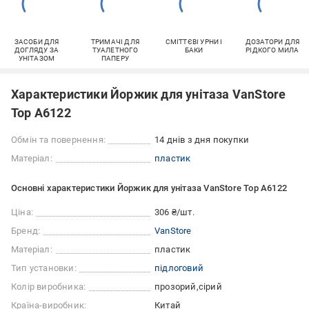
ЗАСОБИ ДЛЯ
ТРИМАЧІ ДЛЯ
СМІТТЄВІ УРНИ І
ДОЗАТОРИ ДЛЯ
ДОГЛЯДУ ЗА
ТУАЛЕТНОГО
БАКИ
РІДКОГО МИЛА
УНІТАЗОМ
ПАПЕРУ
Характеристики Йоржик для унітаза VanStore
Top A6122
Обмін та повернення:
14 днів з дня покупки
Матеріал:
пластик
Основні характеристики Йоржик для унітаза VanStore Top A6122
Ціна:
306 ₴/шт.
Бренд:
VanStore
Матеріал:
пластик
Тип установки:
підлоговий
Колір виробника:
прозорий
сірий
Країна-виробник:
Китай