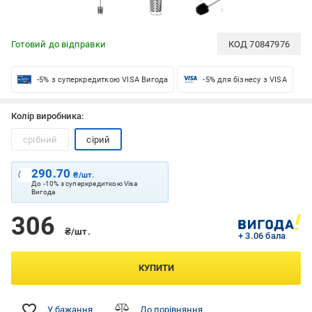
Готовий до відправки
КОД
70847976
-5% з суперкредиткою VISA Вигода
-5% для бізнесу з VISA
Колір виробника:
срібний
сірий
290.70
₴/шт.
До -10% з суперкредиткою Visa
Вигода
306
₴/шт.
+ 3.06 бала
КУПИТИ
У бажання
До порівняння