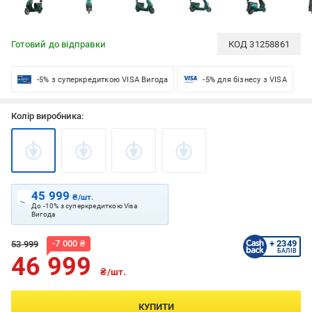
Готовий до відправки
КОД
31258861
-5% з суперкредиткою VISA Вигода
-5% для бізнесу з VISA
Колір виробника:
45 999
₴/шт.
До -10% з суперкредиткою Visa
Вигода
-
7 000
₴
+ 2349
53 999
БАЛІВ
46 999
₴/шт.
КУПИТИ