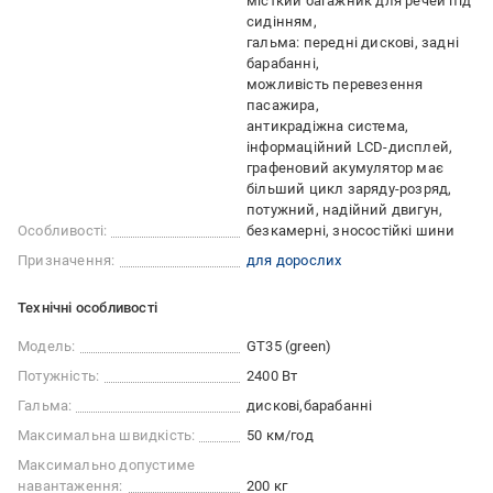
місткий багажник для речей під
сидінням
гальма: передні дискові, задні
барабанні
можливість перевезення
пасажира
антикрадіжна система
інформаційний LCD-дисплей
графеновий акумулятор має
більший цикл заряду-розряд
потужний, надійний двигун
Особливості:
безкамерні, зносостійкі шини
Призначення:
для дорослих
Технічні особливості
Модель:
GT35 (green)
Потужність:
2400 Вт
Гальма:
дискові
барабанні
Максимальна швидкість:
50 км/год
Максимально допустиме
навантаження:
200 кг