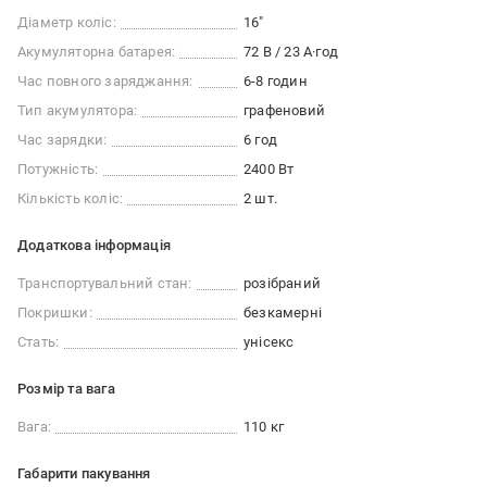
Діаметр коліс:
16"
Акумуляторна батарея:
72 В / 23 А·год
Час повного заряджання:
6-8 годин
Тип акумулятора:
графеновий
Час зарядки:
6 год
Потужність:
2400 Вт
Кількість коліс:
2 шт.
Додаткова інформація
Транспортувальний стан:
розібраний
Покришки:
безкамерні
Стать:
унісекс
Розмір та вага
Вага:
110 кг
Габарити пакування