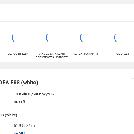
ВЕЛОСИПЕДИ
АКСЕСУАРИ ДЛЯ
ЕЛЕКТРОКАРТИ
ГІРОБОРДИ
ЕЛЕКТРОТРАНСПОРТУ
EA E8S (white)
14 днів з дня покупки
Китай
S (white)
51 999 ₴/шт.
YADEA