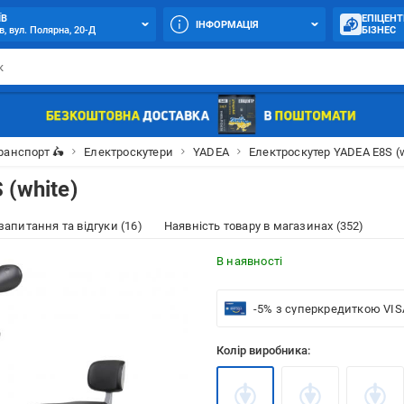
ЇВ
ЕПІЦЕНТ
ІНФОРМАЦІЯ
в, вул. Полярна, 20-Д
БІЗНЕС
ранспорт 🛵
Електроскутери
YADEA
Електроскутер YADEA E8S (w
(white)
 запитання та відгуки (16)
Наявність товару в магазинах (352)
В наявності
-5% з суперкредиткою VIS
Колір виробника: