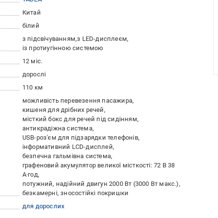
Китай
білий
з підсвічуванням
з LED-дисплеєм
із протиугінною системою
12 міс.
дорослі
110 км
можливість перевезення пасажира
кишеня для дрібних речей
місткий бокс для речей під сидінням
антикрадіжна система
USB-роз'єм для підзарядки телефонів
інформативний LCD-дисплей
безпечна гальмівна система
графеновий акумулятор великої місткості: 72 В 38
А·год
потужний, надійний двигун 2000 Вт (3000 Вт макс.)
безкамерні, зносостійкі покришки
для дорослих