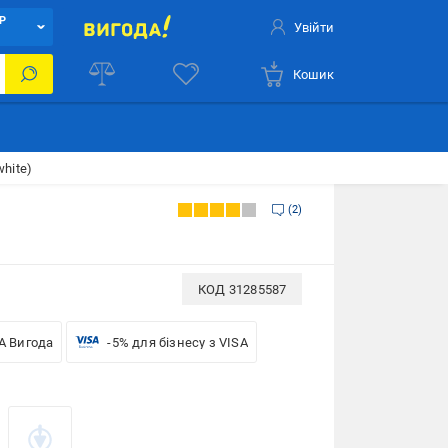
Р
Увійти
Кошик
hite)
2
КОД
31285587
A Вигода
-5% для бізнесу з VISA