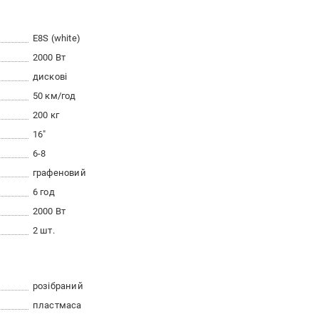
E8S (white)
2000 Вт
дискові
50 км/год
200 кг
16"
6-8
графеновий
6 год
2000 Вт
2 шт.
розібраний
пластмаса