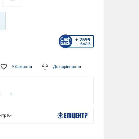
+ 2599
БАЛІВ
У бажання
До порівняння
нтр К»