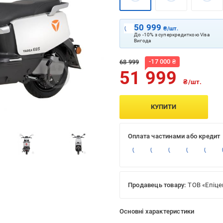
50 999
₴/шт.
До -10% з суперкредиткою Visa
Вигода
-
17 000
₴
68 999
51 999
₴/шт.
КУПИТИ
Оплата частинами або кредит
Продавець товару:
ТОВ «Епіце
Основні характеристики