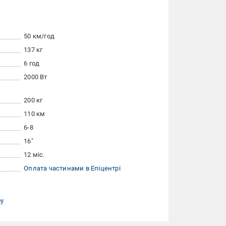
50 км/год
137 кг
6 год
2000 Вт
200 кг
110 км
6-8
16"
12 міс.
Оплата частинами в Епіцентрі
ру