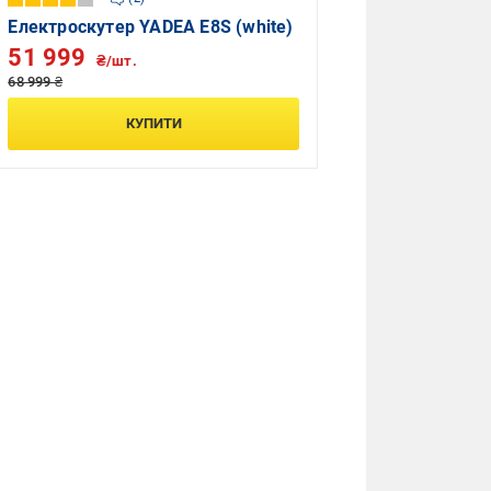
Електроскутер YADEA E8S (white)
51 999
₴/шт.
68 999 ₴
КУПИТИ