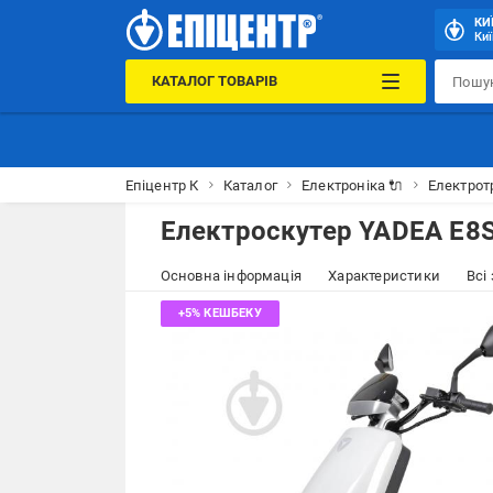
КИ
Киї
КАТАЛОГ ТОВАРІВ
Епіцентр К
Каталог
Електроніка 🔌
Електрот
Електроскутер YADEA E8S 
Основна інформація
Характеристики
Всі