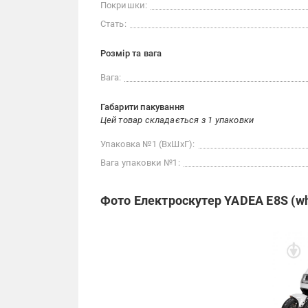
Покришки:
Стать:
Розмір та вага
Вага:
Габарити пакування
Цей товар складається з 1 упаковки
Упаковка №1 (ВхШхГ):
Вага упаковки №1:
Фото Електроскутер YADEA E8S (wh