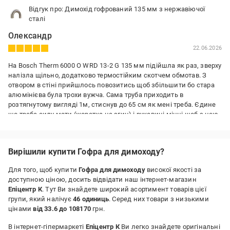
Відгук про: Димохід гофрований 135 мм з нержавіючої
сталі
Олександр
22.06.2026
На Bosch Therm 6000 O WRD 13-2 G 135 мм підійшла як раз, зверху
налізла щільно, додатково термостійким скотчем обмотав. З
отвором в стіні прийшлось повозитись щоб збільшити бо стара
алюмінієва була трохи вужча. Сама труба приходить в
розтягнутому вигляді 1м, стиснув до 65 см як мені треба. Єдине
що треба силу мати (жорстка на згин) і рукавиці міцні щоб з нею
працювати, дуже гострі краї, кухонні прихватки всі порізало.
Переваги:
Вирішили купити Гофра для димоходу?
нержавійка
Недоліки:
Для того, щоб купити
Гофра для димоходу
високої якості за
не знайшов
доступною ціною, досить відвідати наш інтернет-магазин
Епіцентр К
. Тут Ви знайдете широкий асортимент товарів цієї
групи, який налічує
46 одиниць
. Серед них товари з низькими
цінами
від 33.6 до 108170
грн.
В інтернет-гіпермаркеті
Епіцентр К
Ви легко знайдете оригінальні