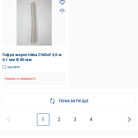
Гофра жаростійка ChiGof 3,0 м
0,1 мм Ø 80 мм
оцінити
Немає в наявності
ПОКАЗАТИ ЩЕ
1
2
3
4