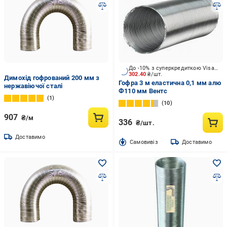
До -10% з суперкредиткою Visa Вигода
302.40
₴/шт.
Димохід гофрований 200 мм з
Гофра 3 м еластична 0,1 мм алю
нержавіючої сталі
Ф110 мм Вентс
1
10
907
₴/м
336
₴/шт.
Доставимо
Cамовивіз
Доставимо