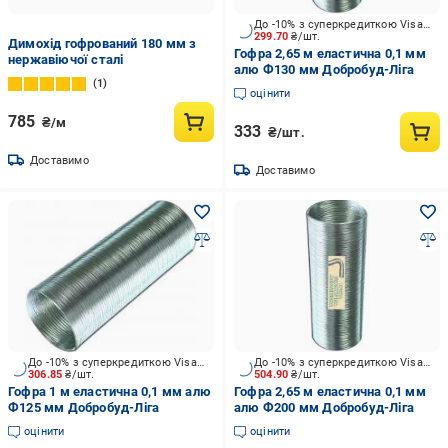
До -10% з суперкредиткою Visa Вигода
299.70
₴/шт.
Димохід гофрований 180 мм з
Гофра 2,65 м еластична 0,1 мм
нержавіючої сталі
алю Ф130 мм Добробуд-Ліга
1
оцінити
785
₴/м
333
₴/шт.
Доставимо
Доставимо
До -10% з суперкредиткою Visa Вигода
До -10% з суперкредиткою Visa Вигода
306.85
₴/шт.
504.90
₴/шт.
Гофра 1 м еластична 0,1 мм алю
Гофра 2,65 м еластична 0,1 мм
Ф125 мм Добробуд-Ліга
алю Ф200 мм Добробуд-Ліга
оцінити
оцінити