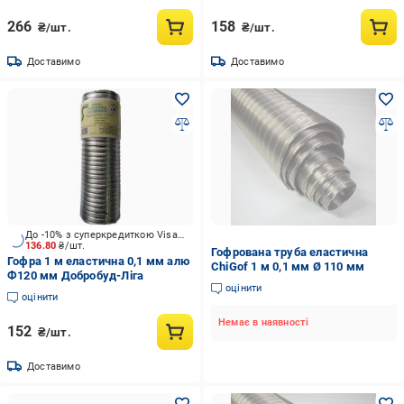
266
158
₴/шт.
₴/шт.
Доставимо
Доставимо
До -10% з суперкредиткою Visa Вигода
136.80
₴/шт.
Гофрована труба еластична
Гофра 1 м еластична 0,1 мм алю
ChiGof 1 м 0,1 мм Ø 110 мм
Ф120 мм Добробуд-Ліга
оцінити
оцінити
Немає в наявності
152
₴/шт.
Доставимо