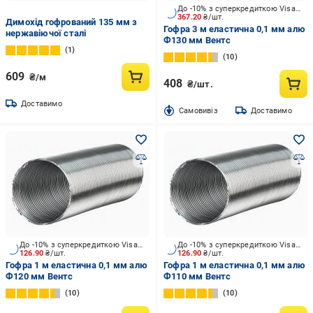
До -10% з суперкредиткою Visa Вигода
367.20
₴/шт.
Димохід гофрований 135 мм з
Гофра 3 м еластична 0,1 мм алю
нержавіючої сталі
Ф130 мм Вентс
1
10
609
₴/м
408
₴/шт.
Доставимо
Cамовивіз
Доставимо
До -10% з суперкредиткою Visa Вигода
До -10% з суперкредиткою Visa Вигода
126.90
₴/шт.
126.90
₴/шт.
Гофра 1 м еластична 0,1 мм алю
Гофра 1 м еластична 0,1 мм алю
Ф120 мм Вентс
Ф110 мм Вентс
10
10