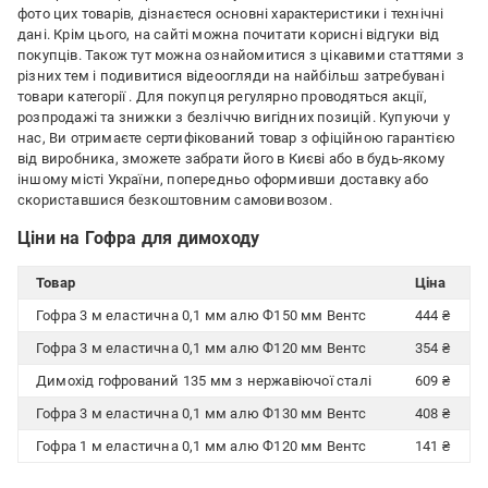
фото цих товарів, дізнаєтеся основні характеристики і технічні
дані. Крім цього, на сайті можна почитати корисні відгуки від
покупців. Також тут можна ознайомитися з цікавими статтями з
різних тем і подивитися відеоогляди на найбільш затребувані
товари категорії
. Для покупця регулярно проводяться акції,
розпродажі та знижки з безліччю вигідних позицій. Купуючи у
нас, Ви отримаєте сертифікований товар з офіційною гарантією
від виробника, зможете забрати його в Києві або в будь-якому
іншому місті України, попередньо оформивши доставку або
скориставшися безкоштовним самовивозом.
Ціни на Гофра для димоходу
Товар
Ціна
Гофра 3 м еластична 0,1 мм алю Ф150 мм Вентс
444 ₴
Гофра 3 м еластична 0,1 мм алю Ф120 мм Вентс
354 ₴
Димохід гофрований 135 мм з нержавіючої сталі
609 ₴
Гофра 3 м еластична 0,1 мм алю Ф130 мм Вентс
408 ₴
Гофра 1 м еластична 0,1 мм алю Ф120 мм Вентс
141 ₴