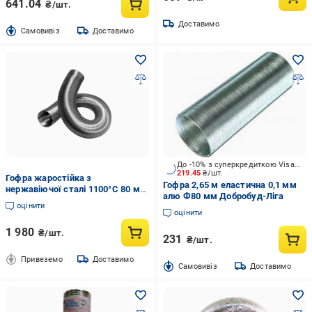
641.04
₴/шт.
Доставимо
Cамовивіз
Доставимо
До -10% з суперкредиткою Visa Вигода
219.45
₴/шт.
Гофра жаростійка з
Гофра 2,65 м еластична 0,1 мм
нержавіючої сталі 1100°C 80 мм
алю Ф80 мм Добробуд-Ліга
3 м (9585285)
оцінити
оцінити
1 980
₴/шт.
231
₴/шт.
Привеземо
Доставимо
Cамовивіз
Доставимо