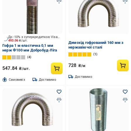
До -10% з суперкредиткою Visa Вигода
493.06
₴/шт.
Димохід гофрований 160 мм з
Гофра 1 м еластична 0,1 мм
нержавіючої сталі
нерж Ф100 мм Добробуд-Ліга
1
4
728
₴/м
547.84
₴/шт.
Доставимо
Cамовивіз
Доставимо