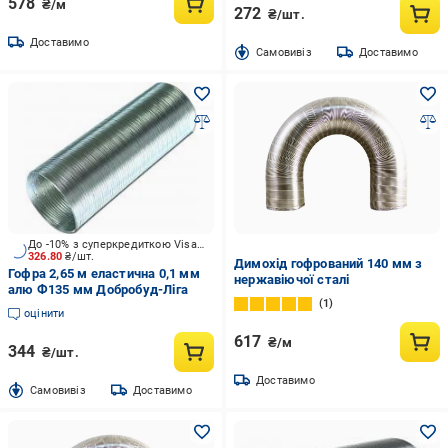
578
₴/м
272
₴/шт.
Доставимо
Cамовивіз
Доставимо
До -10% з суперкредиткою Visa Вигода
326.80
₴/шт.
Димохід гофрований 140 мм з
Гофра 2,65 м еластична 0,1 мм
нержавіючої сталі
алю Ф135 мм Добробуд-Ліга
1
оцінити
617
₴/м
344
₴/шт.
Доставимо
Cамовивіз
Доставимо