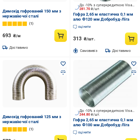
До -10% з суперкредиткою Visa Вигода
281.70
₴/шт.
Димохід гофрований 150 мм з
Гофра 2,65 м еластична 0,1 мм
нержавіючої сталі
алю Ф120 мм Добробуд-Ліга
1
оцінити
693
₴/м
313
₴/шт.
Доставимо
Cамовивіз
Доставимо
До -10% з суперкредиткою Visa Вигода
244.80
₴/шт.
Димохід гофрований 125 мм з
Гофра 2,65 м еластична 0,1 мм
нержавіючої сталі
алю Ф100 мм Добробуд-Ліга
1
оцінити