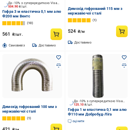
До -10% з суперкредиткою Visa Вигода
504.90
₴/шт.
Димохід гофрований 115 мм з
Гофра 3 м еластична 0,1 мм алю
нержавіючої сталі
Ф200 мм Вентс
1
10
524
₴/м
561
₴/шт.
Доставимо
Cамовивіз
Доставимо
До -10% з суперкредиткою Visa Вигода
125.10
₴/шт.
Димохід гофрований 100 мм з
Гофра 1 м еластична 0,1 мм алю
нержавіючої сталі
Ф110 мм Добробуд-Ліга
1
оцінити
421
₴/м