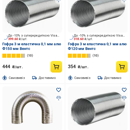
До -10% з суперкредиткою Visa Вигода
До -10% з суперкредиткою Visa Вигода
399.60
₴/шт.
318.60
₴/шт.
Гофра 3 м еластична 0,1 мм алю
Гофра 3 м еластична 0,1 мм алю
Ф150 мм Вентс
Ф120 мм Вентс
10
10
444
354
₴/шт.
₴/шт.
Cамовивіз
Доставимо
Cамовивіз
Доставимо