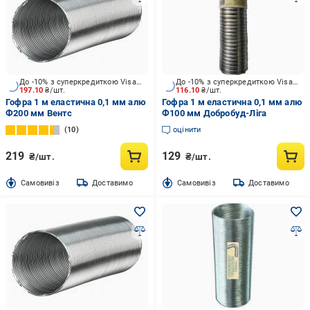
До -10% з суперкредиткою Visa Вигода
До -10% з суперкредиткою Visa Вигода
197.10
₴/шт.
116.10
₴/шт.
Гофра 1 м еластична 0,1 мм алю
Гофра 1 м еластична 0,1 мм алю
Ф200 мм Вентс
Ф100 мм Добробуд-Ліга
10
оцінити
219
129
₴/шт.
₴/шт.
Cамовивіз
Доставимо
Cамовивіз
Доставимо