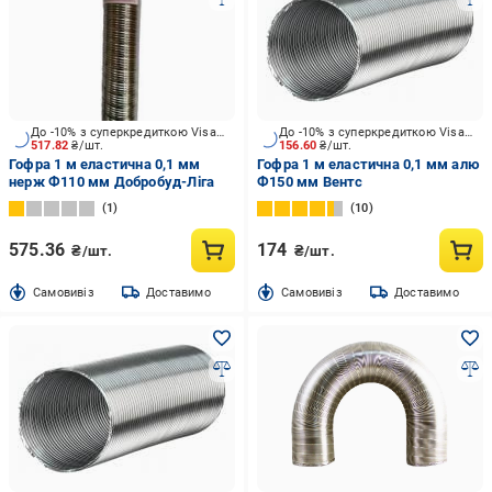
До -10% з суперкредиткою Visa Вигода
До -10% з суперкредиткою Visa Вигода
517.82
₴/шт.
156.60
₴/шт.
Гофра 1 м еластична 0,1 мм
Гофра 1 м еластична 0,1 мм алю
нерж Ф110 мм Добробуд-Ліга
Ф150 мм Вентс
1
10
575.36
174
₴/шт.
₴/шт.
Cамовивіз
Доставимо
Cамовивіз
Доставимо