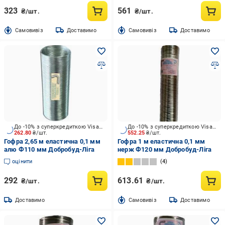
323
561
₴/шт.
₴/шт.
Cамовивіз
Доставимо
Cамовивіз
Доставимо
До -10% з суперкредиткою Visa Вигода
До -10% з суперкредиткою Visa Вигода
262.80
₴/шт.
552.25
₴/шт.
Гофра 2,65 м еластична 0,1 мм
Гофра 1 м еластична 0,1 мм
алю Ф110 мм Добробуд-Ліга
нерж Ф120 мм Добробуд-Ліга
оцінити
4
292
613.61
₴/шт.
₴/шт.
Доставимо
Cамовивіз
Доставимо