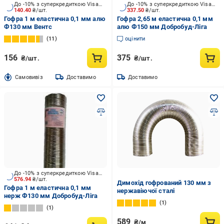
До -10% з суперкредиткою Visa Вигода
До -10% з суперкредиткою Visa Вигода
140.40
₴/шт.
337.50
₴/шт.
Гофра 1 м еластична 0,1 мм алю
Гофра 2,65 м еластична 0,1 мм
Ф130 мм Вентс
алю Ф150 мм Добробуд-Ліга
11
оцінити
156
375
₴/шт.
₴/шт.
Cамовивіз
Доставимо
Доставимо
До -10% з суперкредиткою Visa Вигода
576.94
₴/шт.
Димохід гофрований 130 мм з
Гофра 1 м еластична 0,1 мм
нержавіючої сталі
нерж Ф130 мм Добробуд-Ліга
1
1
589
₴/м