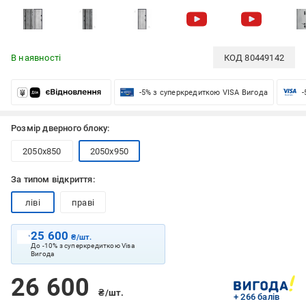
В наявності
КОД
80449142
-5% з суперкредиткою VISA Вигода
-
Розмір дверного блоку:
2050x850
2050x950
За типом відкриття:
ліві
праві
25 600
₴/шт.
До -10% з суперкредиткою Visa
Вигода
26 600
₴/шт.
+ 266 балів