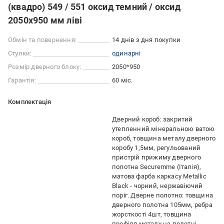
(квадро) 549 / 551 оксид темний / оксид
2050x950 мм ліві
Обмін та повернення:
14 днів з дня покупки
Стулки:
одинарні
Розмір дверного блоку:
2050*950
Гарантія:
60 міс.
Комплектація
Дверний короб: закритий
утепленний мінеральною ватою
короб, товщина металу дверного
коробу 1,5мм, регульований
пристрій прижиму дверного
полотна Securemme (Італія),
матова фарба каркасу Metallic
Black - чорний, нержавіючий
поріг. Дверне полотно: товщина
дверного полотна 105мм, ребра
жорсткості 4шт, товщина
профіля металу на полотні