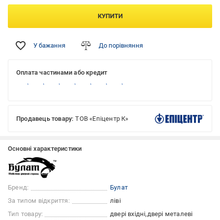
КУПИТИ
У бажання
До порівняння
Оплата частинами або кредит
Продавець товару:
ТОВ «Епіцентр К»
Основні характеристики
Бренд:
Булат
За типом відкриття:
ліві
Тип товару:
двері вхідні
двері металеві