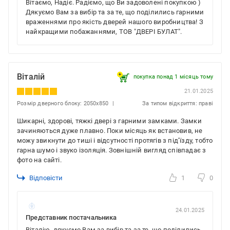
Вітаємо, Надіє. Радіємо, що Ви задоволені покупкою )
Дякуємо Вам за вибір та за те, що поділились гарними
враженнями про якість дверей нашого виробництва! З
найкращими побажаннями, ТОВ "ДВЕРІ БУЛАТ".
Віталій
покупка понад 1 місяць тому
21.01.2025
Розмір дверного блоку: 2050x850
За типом відкриття: праві
Шикарні, здорові, тяжкі двері з гарними замками. Замки
зачиняються дуже плавно. Поки місяць як встановив, не
можу звикнути до тиші і відсутності протягів з підʼїзду, тобто
гарна шумо і звуко ізоляція. Зовнішній вигляд співпадає з
фото на сайті.
Відповісти
1
0
24.01.2025
Представник постачальника
Віталію, дякуємо Вам за вибір та за те, що поділились