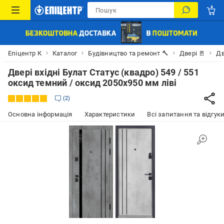
Епіцентр К
Каталог
Будівництво та ремонт 🔨
Двері 🚪
Дв
Двері вхідні Булат Статус (квадро) 549 / 551
оксид темний / оксид 2050x950 мм ліві
2
Основна інформація
Характеристики
Всі запитання та відгуки