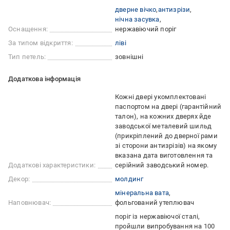
дверне вічко
антизрізи
нічна засувка
Оснащення:
нержавіючий поріг
За типом відкриття:
ліві
Тип петель:
зовнішні
Додаткова інформація
Кожні двері укомплектовані
паспортом на двері (гарантійний
талон), на кожних дверях йде
заводської металевий шильд
(прикріплений до дверної рами
зі сторони антизрізів) на якому
вказана дата виготовлення та
Додаткові характеристики:
серійний заводський номер.
Декор:
молдинг
мінеральна вата
Наповнювач:
фольгований утеплювач
поріг із нержавіючої сталі
пройшли випробування на 100