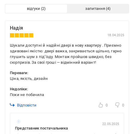
відгуки
запитання
Надія
18.04.2025
Шукали доступні й надійні двері в нову квартиру . Приємно
здивовані якістю: двері важка, закривається щільно, гарно
глушить шум з під’їзду. Монтаж пройшов швидко, без
сюрпризів. За свої гроші — відмінний варіант!
Переваги:
Ціна, якість, дизайн
Недоліки:
Поки не побачила
Відповісти
0
0
22.05.2025
Представник постачальника