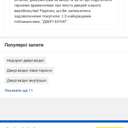
гарними враженнями про якість дверей нашого
виробництва! Радіємо, що Ви залишились
задоволеними покупкою :) З найкращими
побажаннями, "ДВЕРІ БУЛАТ".
Популярні запити
Недорогі двері вхідні
Двері вхідні лівосторонні
Двері вхідні внутрішні
Двері вхідні з антизрізами
Двері вхідні з нічною засувкою
Двері вхідні з вічком
Двері вхідні наповнувач мінеральна вата
Двері вхідні Булат
Двері вхідні 2050x950
Двері вхідні молдинг
Двері вхідні еліт
Двері вхідні панель МДФ + плівка ПВХ
Двері вхідні 3 контури
Вхідні двері одинарні
Показати ще 11
Підписуйтесь, щоб дізнаватись першим про акції та пропозиції