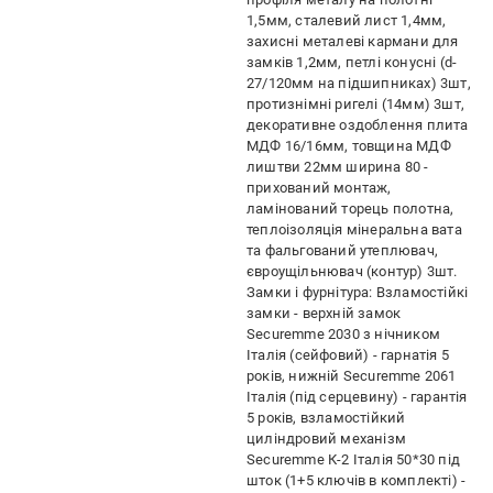
1,5мм, сталевий лист 1,4мм,
захисні металеві кармани для
замків 1,2мм, петлі конусні (d-
27/120мм на підшипниках) 3шт,
протизнімні ригелі (14мм) 3шт,
декоративне оздоблення плита
МДФ 16/16мм, товщина МДФ
лиштви 22мм ширина 80 -
прихований монтаж,
ламінований торець полотна,
теплоізоляція мінеральна вата
та фальгований утеплювач,
євроущільнювач (контур) 3шт.
Замки і фурнітура: Взламостійкі
замки - верхній замок
Securemme 2030 з нічником
Італія (сейфовий) - гарнатія 5
років, нижній Securemme 2061
Італія (під серцевину) - гарантія
5 років, взламостійкий
циліндровий механізм
Securemme К-2 Італія 50*30 під
шток (1+5 ключів в комплекті) -