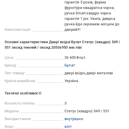
гарантія 5 років, форма
фурнітури квадратна чорна,
ручка Smart квадро чорна
гарантія 1 рік. Увага, дверна
ручка йде окремим місцем до
Комплектація:
дверей!!!
Основні характеристики Двері вхідні Булат Статус (квадро) 549 /
551 оксид темний / оксид 2050x950 мм ліві
Ціна:
26 600 ₴/шт.
Бренд:
Булат
Тип товару:
двері вхідні
двері металеві
Країна-виробник:
Україна
Технічні особливості
Кількість петель:
3
Модель:
Статус (квадро) 549 / 551
Використання:
внутрішнє
Клас:
еліт