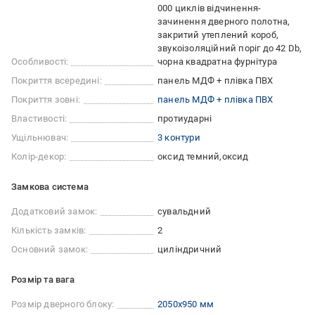
000 циклів відчинення-
зачинення дверного полотна
закритий утеплений короб
звукоізоляційний поріг до 42 Db
Особливості:
чорна квадратна фурнітура
Покриття всередині:
панель МДФ + плівка ПВХ
Покриття зовні:
панель МДФ + плівка ПВХ
Властивості:
протиударні
Ущільнювач:
3 контури
Колір-декор:
оксид темний
оксид
Замкова система
Додатковий замок:
сувальдний
Кількість замків:
2
Основний замок:
циліндричний
Розмір та вага
Розмір дверного блоку:
2050x950 мм