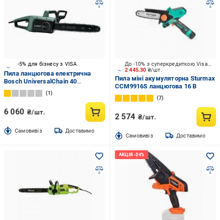
-5% для бізнесу з VISA
До -10% з суперкредиткою Visa Вигода
2 445.30
₴/шт.
Пила ланцюгова електрична
Пила міні акумуляторна Sturmax
Bosch UniversalChain 40
CCM9916S ланцюгова 16 В
(06008B8400)
1
7
6 060
₴/шт.
2 574
₴/шт.
Cамовивіз
Доставимо
Cамовивіз
Доставимо