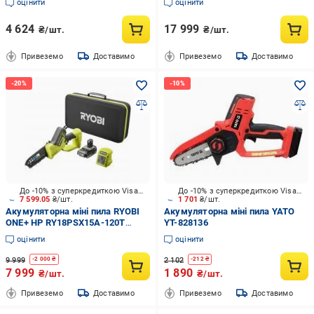
оцінити
оцінити
4 624
17 999
₴/шт.
₴/шт.
Привеземо
Доставимо
Привеземо
Доставимо
До -10% з суперкредиткою Visa Вигода
До -10% з суперкредиткою Visa Вигода
7 599.05
₴/шт.
1 701
₴/шт.
Акумуляторна міні пила RYOBI
Акумуляторна міні пила YATO
ONE+ HP RY18PSX15A-120T
YT-828136
(5133005899)
оцінити
оцінити
9 999
2 102
-
2 000
₴
-
212
₴
7 999
1 890
₴/шт.
₴/шт.
Привеземо
Доставимо
Привеземо
Доставимо