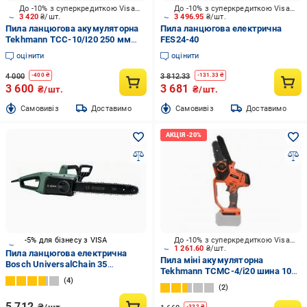
До -10% з суперкредиткою Visa Вигода
До -10% з суперкредиткою Visa Вигода
3 420
₴/шт.
3 496.95
₴/шт.
Пила ланцюгова акумуляторна
Пила ланцюгова електрична
Tekhmann TCC-10/I20 250 мм
FES24-40
поздовжній без АКБ та ЗП
оцінити
оцінити
4 000
3 812.33
-
400
₴
-
131.33
₴
3 600
3 681
₴/шт.
₴/шт.
Cамовивіз
Доставимо
Cамовивіз
Доставимо
-5% для бізнесу з VISA
До -10% з суперкредиткою Visa Вигода
1 261.60
₴/шт.
Пила ланцюгова електрична
Пила міні акумуляторна
Bosch UniversalChain 35
Tekhmann TCMC-4/i20 шина 100
(0.600.8B8.300)
4
мм діам різ 85 мм
2
5 712
-
332
₴