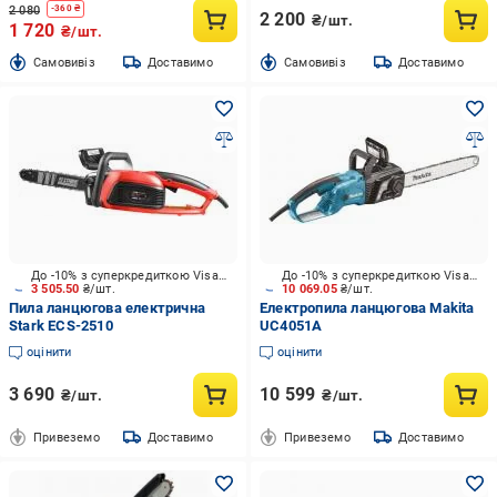
2 080
-
360
₴
2 200
₴/шт.
1 720
₴/шт.
Cамовивіз
Доставимо
Cамовивіз
Доставимо
До -10% з суперкредиткою Visa Вигода
До -10% з суперкредиткою Visa Вигода
3 505.50
₴/шт.
10 069.05
₴/шт.
Пила ланцюгова електрична
Електропила ланцюгова Makita
Stark ECS-2510
UC4051A
оцінити
оцінити
3 690
10 599
₴/шт.
₴/шт.
Привеземо
Доставимо
Привеземо
Доставимо