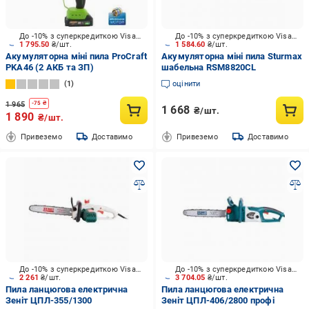
До -10% з суперкредиткою Visa Вигода
До -10% з суперкредиткою Visa Вигода
1 795.50
₴/шт.
1 584.60
₴/шт.
Акумуляторна міні пила ProCraft
Акумуляторна міні пила Sturmax
PKA46 (2 АКБ та ЗП)
шабельна RSM8820CL
1
оцінити
1 965
-
75
₴
1 668
₴/шт.
1 890
₴/шт.
Привеземо
Доставимо
Привеземо
Доставимо
До -10% з суперкредиткою Visa Вигода
До -10% з суперкредиткою Visa Вигода
2 261
₴/шт.
3 704.05
₴/шт.
Пила ланцюгова електрична
Пила ланцюгова електрична
Зеніт ЦПЛ-355/1300
Зеніт ЦПЛ-406/2800 профі