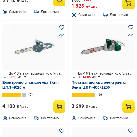
₴/шт.
1 660
1 328
₴/шт.
Cамовивіз
Доставимо
Cамовивіз
Доставимо
До -10% з суперкредиткою Visa Вигода
До -10% з суперкредиткою Visa Вигода
3 895
₴/шт.
3 514.05
₴/шт.
Електропила ланцюгова Зеніт
Пила ланцюгова електрична
ЦПЛ-4026 А
Зеніт ЦПЛ-406/2200
3
6
4 100
3 699
₴/шт.
₴/шт.
Cамовивіз
Доставимо
Cамовивіз
Доставимо