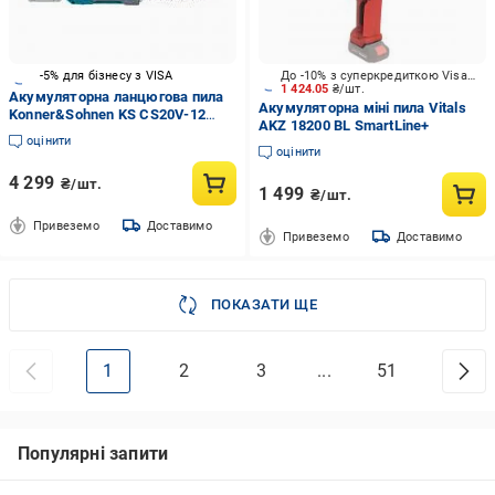
-5% для бізнесу з VISA
До -10% з суперкредиткою Visa Вигода
1 424.05
₴/шт.
Акумуляторна ланцюгова пила
Акумуляторна міні пила Vitals
Konner&Sohnen KS CS20V-12
AKZ 18200 BL SmartLine+
(без АКБ та ЗП)
оцінити
оцінити
4 299
₴/шт.
1 499
₴/шт.
Привеземо
Доставимо
Привеземо
Доставимо
ПОКАЗАТИ ЩЕ
1
2
3
...
51
Популярні запити