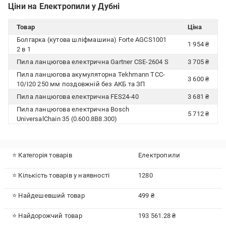
Ціни на Електропили у Дубні
Товар
Ціна
Болгарка (кутова шліфмашина) Forte AGCS1001
1 954 ₴
2 в 1
Пила ланцюгова електрична Gartner CSE-2604 S
3 705 ₴
Пила ланцюгова акумуляторна Tekhmann TCC-
3 600 ₴
10/I20 250 мм поздовжній без АКБ та ЗП
Пила ланцюгова електрична FES24-40
3 681 ₴
Пила ланцюгова електрична Bosch
5 712 ₴
UniversalChain 35 (0.600.8B8.300)
⭐ Категорія товарів
Електропили
⭐ Кількість товарів у наявності
1280
⭐ Найдешевший товар
499 ₴
⭐ Найдорожчий товар
193 561.28 ₴