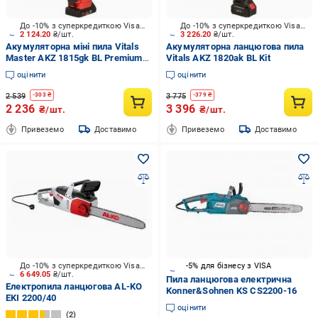
До -10% з суперкредиткою Visa Вигода
До -10% з суперкредиткою Visa Вигода
2 124.20
₴/шт.
3 226.20
₴/шт.
Акумуляторна міні пила Vitals
Акумуляторна ланцюгова пила
Master AKZ 1815gk BL Premium
Vitals AKZ 1820ak BL Kit
Kit
оцінити
оцінити
2 539
3 775
-
303
₴
-
379
₴
2 236
3 396
₴/шт.
₴/шт.
Привеземо
Доставимо
Привеземо
Доставимо
До -10% з суперкредиткою Visa Вигода
-5% для бізнесу з VISA
6 649.05
₴/шт.
Пила ланцюгова електрична
Електропила ланцюгова AL-KO
Konner&Sohnen KS CS2200-16
EKI 2200/40
оцінити
2