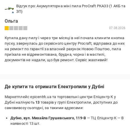
Відгук про: Акумуляторна міні пила ProCraft PKA33 (1 АКБ та
ЗП)
Ольга
07.08.2026
Купила дану пилу і через три місяці в неї почала клинити кнопка
пуску, звернулась до сервісного центру Procraft, відправка до них
на ремонт по гарантії за власний рахунок Новою Поштою, пила
приїхала не відремонтована, брудна, чорна і в мастилі,
документів не надали, що був ремонт. Сервіс жахливий!
Недоліки:
Компанія Procraft не виконує свої зобов'язання стосовно
гарантійного обслуговування техніки
Де купити та отримати Електропили у Дубні
Маркетплейс epicentrk.ua та торговельні центри Епіцентр К у
Дубні налічують
13
товарів у групі Електропили, доступних до
самовивозу сьогодні, за такими адресами:
Дубно, вул. Михайла Грушевського, 119-В
— ТЦ Епіцентр К —
В
наявності 13 шт.