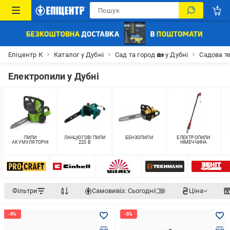
Епіцентр К
Каталог у Дубні
Сад та город 🏡 у Дубні
Садова те
Електропили у Дубні
ПИЛИ
ЛАНЦЮГОВІ ПИЛИ
БЕНЗОПИЛИ
ЕЛЕКТРОПИЛИ
АКУМУЛЯТОРНІ
220 В
НІМЕЧЧИНА
Фільтри
Самовивіз:
Сьогодні
Ціна