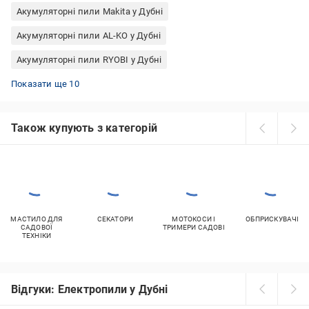
Акумуляторні пили Makita у Дубні
Акумуляторні пили AL-KO у Дубні
Акумуляторні пили RYOBI у Дубні
Акумуляторні пили Karcher у Дубні
Акумуляторні пили ProCraft у Дубні
Акумуляторні пили Grand у Дубні
Акумуляторні пили Einhell у Дубні
Акумуляторні міні пили ProCraft у Дубні
Професійні акумуляторні електропили у Дубні
Акумуляторні пили Bosch у Дубні
Акумуляторні пили Vitals у Дубні
Акумуляторні пили Tekhmann у Дубні
Акумуляторні пили KRAISSMANN у Дубні
Показати ще 10
Також купують з категорій
МАСТИЛО ДЛЯ
СЕКАТОРИ
МОТОКОСИ І
ОБПРИСКУВАЧІ
САДОВОЇ
ТРИМЕРИ САДОВІ
ТЕХНІКИ
Відгуки: Електропили у Дубні