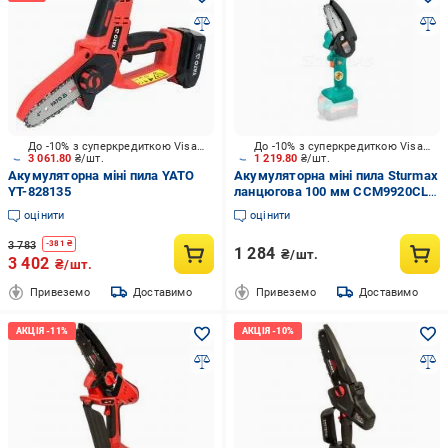
До -10% з суперкредиткою Visa Вигода
До -10% з суперкредиткою Visa Вигода
3 061.80
₴/шт.
1 219.80
₴/шт.
Акумуляторна міні пила YATO
Акумуляторна міні пила Sturmax
YT-828135
ланцюгова 100 мм CCM9920CLM
(без акб та ЗП)
оцінити
оцінити
3 783
-
381
₴
1 284
₴/шт.
3 402
₴/шт.
Привеземо
Доставимо
Привеземо
Доставимо