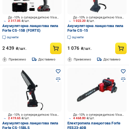
До -10% з суперкредиткою Visa Вигода
До -10% з суперкредиткою Visa Вигода
2 317.05
₴/шт.
1 022.20
₴/шт.
Акумуляторна ланцюгова пила
Акумуляторна ланцюгова пила
Forte CS-15B (FORTE)
Forte CS-15
оцінити
оцінити
2 439
1 076
₴/шт.
₴/шт.
Привеземо
Доставимо
Привеземо
Доставимо
До -10% з суперкредиткою Visa Вигода
До -10% з суперкредиткою Visa Вигода
2 419.65
₴/шт.
4 468.80
₴/шт.
Акумуляторна ланцюгова пила
Електропила ланцюгова Forte
Forte CS-15BLS
FES23-40В