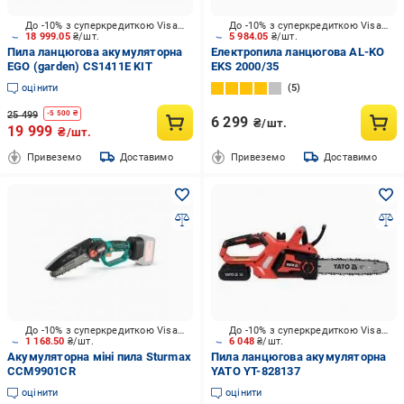
До -10% з суперкредиткою Visa Вигода
До -10% з суперкредиткою Visa Вигода
18 999.05
₴/шт.
5 984.05
₴/шт.
Пила ланцюгова акумуляторна
Електропила ланцюгова AL-KO
EGO (garden) CS1411E KIT
EKS 2000/35
оцінити
5
25 499
-
5 500
₴
6 299
₴/шт.
19 999
₴/шт.
Привеземо
Доставимо
Привеземо
Доставимо
До -10% з суперкредиткою Visa Вигода
До -10% з суперкредиткою Visa Вигода
1 168.50
₴/шт.
6 048
₴/шт.
Акумуляторна міні пила Sturmax
Пила ланцюгова акумуляторна
CCM9901CR
YATO YT-828137
оцінити
оцінити