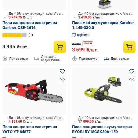
До -10% з суперкредиткою Visa Вигода
До -10% з суперкредиткою Visa Вигода
3 747.75
₴/шт.
3 419.05
₴/шт.
Пила ланцюгова електрична
Пила міні акумуляторна Karcher
Gartner CSE-2616
1.445-330.0
1
оцінити
3 999
-
400
₴
3 945
₴/шт.
3 599
₴/шт.
Доставка
Привеземо
Привеземо
Доставимо
недоступна
До -10% з суперкредиткою Visa Вигода
До -10% з суперкредиткою Visa Вигода
4 161.60
₴/шт.
17 099.05
₴/шт.
Пила ланцюгова електрична
Пила ланцюгова акумуляторна
YATO YT-84877
RYOBI RY18CSX30A-150