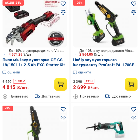
До -10% з суперкредиткою Visa Вигода
До -10% з суперкредиткою Visa Вигода
4 574.25
₴/шт.
2 564.05
₴/шт.
Пила міні акумуляторна GE-GS
Набір акумуляторного
18/150 Li + 2.5 Ah PXC Starter Kit
інструменту ProCraft PA-170SET
(пила PKA-37 + секатор ES-22Li)
оцінити
оцінити
6 420
3 390
-
1 605
₴
-
691
₴
4 815
2 699
₴/шт.
₴/шт.
Привеземо
Доставимо
Привеземо
Доставимо