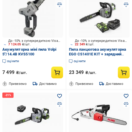
До -10% з суперкредиткою Visa Вигода
До -10% з суперкредиткою Visa Вигода
7 124.05
₴/шт.
22 349
₴/шт.
Акумуляторна міні пила Volpi
Пила ланцюгова акумуляторна
5"/14.4В KVS5100
EGO CS1401E KIT + зарядний
пристрій
оцінити
оцінити
7 499
23 349
₴/шт.
₴/шт.
Привеземо
Доставимо
Привеземо
Доставимо