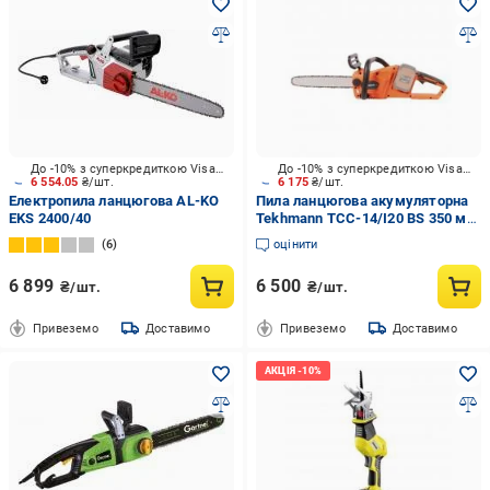
До -10% з суперкредиткою Visa Вигода
До -10% з суперкредиткою Visa Вигода
6 554.05
₴/шт.
6 175
₴/шт.
Електропила ланцюгова AL-KO
Пила ланцюгова акумуляторна
EKS 2400/40
Tekhmann TCC-14/I20 BS 350 мм
поздовжній безщітковий без
6
оцінити
АКБ та ЗП
6 899
6 500
₴/шт.
₴/шт.
Привеземо
Доставимо
Привеземо
Доставимо