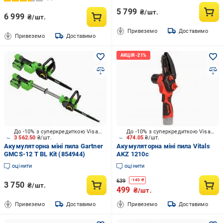
5 799
₴/шт.
6 999
₴/шт.
Привеземо
Доставимо
Привеземо
Доставимо
До -10% з суперкредиткою Visa Вигода
До -10% з суперкредиткою Visa Вигода
3 562.50
₴/шт.
474.05
₴/шт.
Акумуляторна міні пила Gartner
Акумуляторна міні пила Vitals
GMCS-12 T BL Kit (854944)
AKZ 1210c
оцінити
оцінити
639
-
140
₴
3 750
₴/шт.
499
₴/шт.
Привеземо
Доставимо
Привеземо
Доставимо