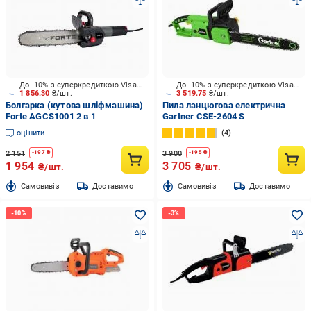
До -10% з суперкредиткою Visa Вигода
До -10% з суперкредиткою Visa Вигода
1 856.30
₴/шт.
3 519.75
₴/шт.
Болгарка (кутова шліфмашина)
Пила ланцюгова електрична
Forte AGCS1001 2 в 1
Gartner CSE-2604 S
оцінити
4
2 151
3 900
-
197
₴
-
195
₴
1 954
3 705
₴/шт.
₴/шт.
Cамовивіз
Доставимо
Cамовивіз
Доставимо