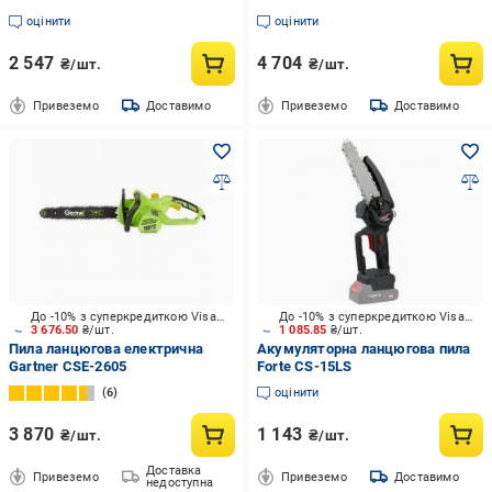
оцінити
оцінити
2 547
4 704
₴/шт.
₴/шт.
Привеземо
Доставимо
Привеземо
Доставимо
До -10% з суперкредиткою Visa Вигода
До -10% з суперкредиткою Visa Вигода
3 676.50
₴/шт.
1 085.85
₴/шт.
Пила ланцюгова електрична
Акумуляторна ланцюгова пила
Gartner CSE-2605
Forte CS-15LS
6
оцінити
3 870
1 143
₴/шт.
₴/шт.
Доставка
Привеземо
Привеземо
Доставимо
недоступна