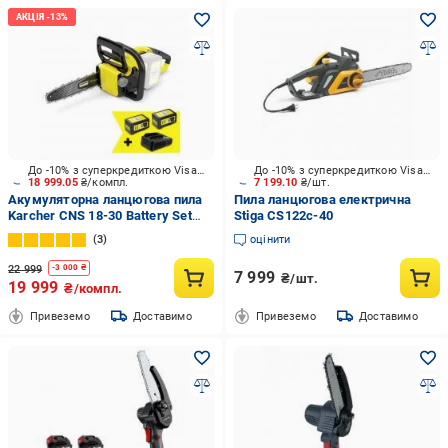
До -10% з суперкредиткою Visa Вигода
До -10% з суперкредиткою Visa Вигода
18 999.05
₴/компл.
7 199.10
₴/шт.
Акумуляторна ланцюгова пила
Пила ланцюгова електрична
Karcher CNS 18-30 Battery Set
Stiga CS122c-40
(18/5) + акумулятор 18 V 5.0 Ah
3
оцінити
22 999
-
3 000
₴
7 999
₴/шт.
19 999
₴/компл.
Привеземо
Доставимо
Привеземо
Доставимо