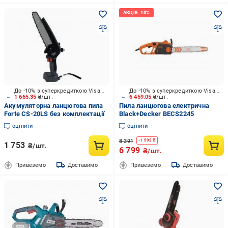
До -10% з суперкредиткою Visa Вигода
До -10% з суперкредиткою Visa Вигода
1 665.35
₴/шт.
6 459.05
₴/шт.
Акумуляторна ланцюгова пила
Пила ланцюгова електрична
Forte CS-20LS без комплектації
Black+Decker BECS2245
оцінити
оцінити
8 391
-
1 592
₴
1 753
₴/шт.
6 799
₴/шт.
Привеземо
Доставимо
Привеземо
Доставимо