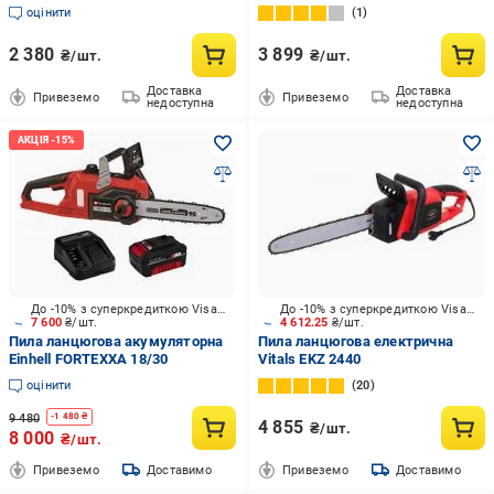
оцінити
1
2 380
3 899
₴/шт.
₴/шт.
Доставка
Доставка
Привеземо
Привеземо
недоступна
недоступна
До -10% з суперкредиткою Visa Вигода
До -10% з суперкредиткою Visa Вигода
7 600
₴/шт.
4 612.25
₴/шт.
Пила ланцюгова акумуляторна
Пила ланцюгова електрична
Einhell FORTEXXA 18/30
Vitals EKZ 2440
оцінити
20
9 480
-
1 480
₴
4 855
₴/шт.
8 000
₴/шт.
Привеземо
Доставимо
Привеземо
Доставимо