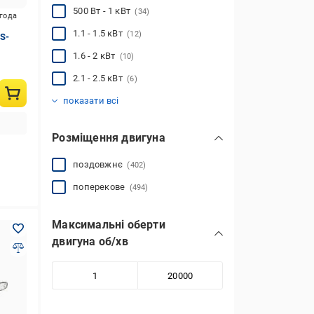
500 Вт - 1 кВт
(34)
игода
1.1 - 1.5 кВт
(12)
CS-
1.6 - 2 кВт
(10)
2.1 - 2.5 кВт
(6)
2.6 - 3 кВт
3.1 - 4 кВт
(1)
(6)
показати всі
Розміщення двигуна
поздовжнє
(402)
поперекове
(494)
Максимальні оберти
двигуна об/хв