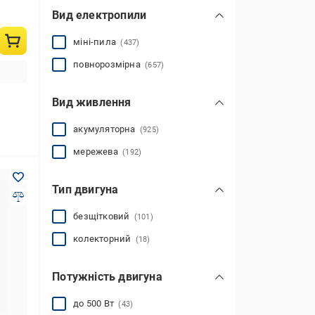
Вид електропили
міні-пила
(437)
повнорозмірна
(657)
Вид живлення
акумуляторна
(925)
мережева
(192)
Тип двигуна
безщітковий
(101)
колекторний
(18)
Потужність двигуна
до 500 Вт
(43)