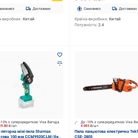
амовивіз
Доставимо
Cамовивіз
Доставимо
а-виробник
Китай
Країна-виробник
Китай
Потужність
2.4
-10% з суперкредиткою Visa Вигода
До -10% з суперкредиткою Visa В
19.80
₴/шт.
4 085
₴/шт.
ляторна міні пила Sturmax
Пила ланцюгова електрична Tek
гова 100 мм CCM9920CLM (без
CSE-2805