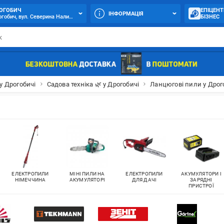
ОГОБИЧ
ЕПІЦЕНТ
ІНФОРМАЦІЯ
гобич, вул. Северина Наливайка, 5
БІЗНЕС
 у Дрогобичі
Садова техніка 🌿 у Дрогобичі
Ланцюгові пили у Дрог
ЕЛЕКТРОПИЛИ
МІНІ ПИЛИ НА
ЕЛЕКТРОПИЛИ
АКУМУЛЯТОРИ І
НІМЕЧЧИНА
АКУМУЛЯТОРІ
ДЛЯ ДАЧІ
ЗАРЯДНІ
ПРИСТРОЇ