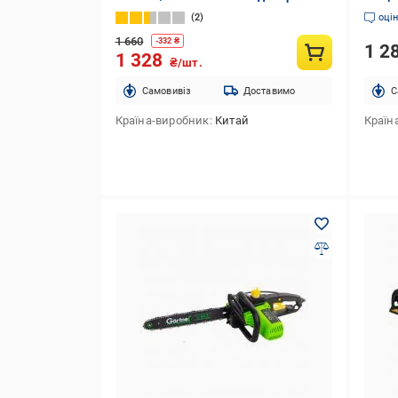
мм
акб т
2
оці
1 660
-
332
₴
1 2
1 328
₴/шт.
Cамовивіз
Доставимо
C
Країна-виробник
Китай
Країн