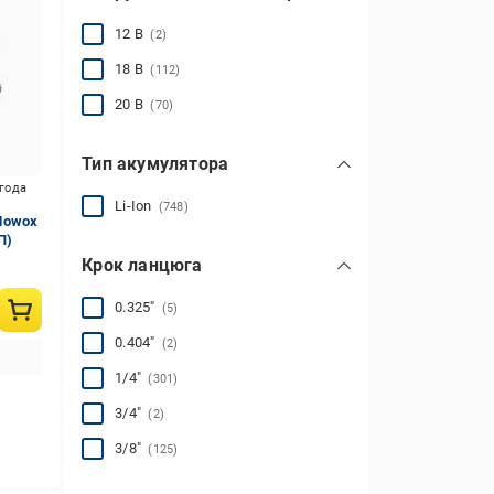
12 В
(2)
18 В
(112)
20 В
(70)
Тип акумулятора
игода
Li-Ion
(748)
Mowox
П)
Крок ланцюга
0.325″
(5)
0.404″
(2)
1/4″
(301)
3/4″
(2)
3/8″
(125)