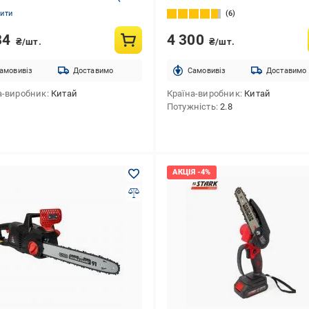
а ЗП)
нити
6
84
4 300
₴/шт.
₴/шт.
амовивіз
Доставимо
Cамовивіз
Доставимо
а-виробник
Китай
Країна-виробник
Китай
Потужність
2.8