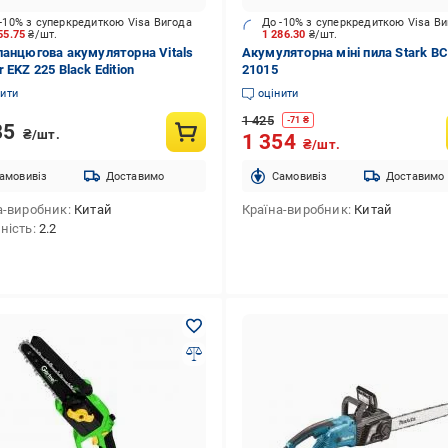
-10% з суперкредиткою Visa Вигода
До -10% з суперкредиткою Visa В
55.75
₴/шт.
1 286.30
₴/шт.
ланцюгова акумуляторна Vitals
Акумуляторна міні пила Stark B
 EKZ 225 Black Edition
21015
нити
оцінити
1 425
-
71
₴
85
₴/шт.
1 354
₴/шт.
амовивіз
Доставимо
Cамовивіз
Доставимо
а-виробник
Китай
Країна-виробник
Китай
ність
2.2