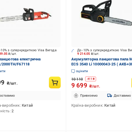
-10% з суперкредиткою Visa Вигода
До -10% з суперкредиткою Visa В
89.05
₴/шт.
9 214.05
₴/шт.
ланцюгова електрична
Акумуляторна ланцюгова пила 
/2000ТН/F67118
ECS 3540 Li 10000043-25 ( АКБ+З
нити
оцінити
10 110
-
411
₴
99
₴/шт.
9 699
₴/шт.
оставимо
Привеземо
Доставимо
а-виробник
Китай
Країна-виробник
Китай
ність
2