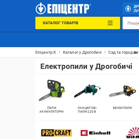
ДР
Дро
КАТАЛОГ ТОВАРІВ
Епіцентр К
Каталог у Дрогобичі
Сад та город 🏡
Електропили у Дрогобичі
ПИЛИ
ЛАНЦЮГОВІ
БЕНЗОПИЛИ
АКУМУЛЯТОРНІ
ПИЛИ 220 В