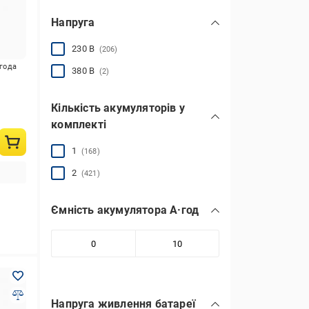
Напруга
230 В
(206)
игода
380 В
(2)
Кількість акумуляторів у
комплекті
1
(168)
2
(421)
Ємність акумулятора А·год
Напруга живлення батареї