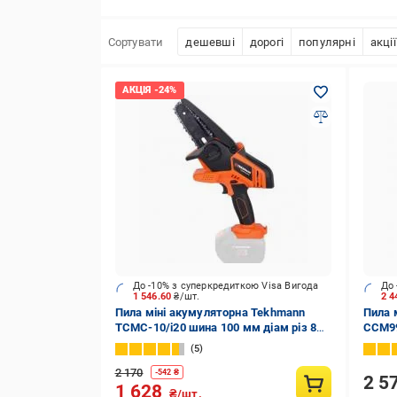
Сортувати
дешевші
дорогі
популярні
акції
До -10% з суперкредиткою Visa Вигода
До 
1 546.60
₴/шт.
2 4
Пила міні акумуляторна Tekhmann
Пила 
TCMC-10/i20 шина 100 мм діам різ 80
CCM99
мм
5
2 170
-
542
₴
2 5
1 628
₴/шт.