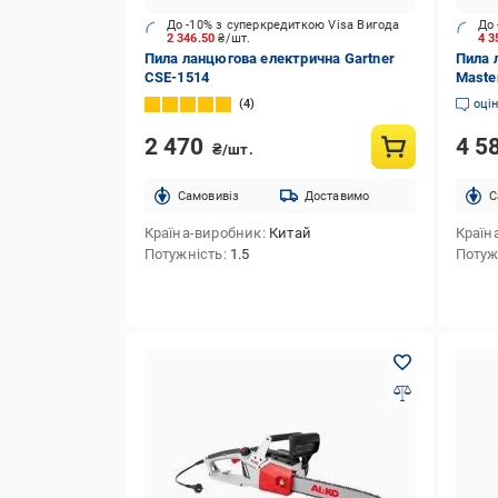
До -10% з суперкредиткою Visa Вигода
До 
2 346.50
₴/шт.
4 3
Пила ланцюгова електрична Gartner
Пила 
CSE-1514
Master
4
оці
2 470
4 5
₴/шт.
Cамовивіз
Доставимо
C
Країна-виробник
Китай
Країн
Потужність
1.5
Потуж