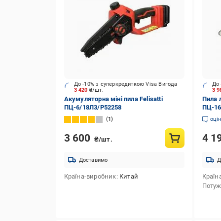
До -10% з суперкредиткою Visa Вигода
До 
3 420
₴/шт.
3 9
Акумуляторна міні пила Felisatti
Пила 
ПЦ-6/18Л3/P52258
ПЦ-16
1
оці
3 600
4 1
₴/шт.
Доставимо
Д
Країна-виробник
Китай
Країн
Потуж