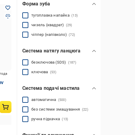
Форма зуба
тугоплавка напайка
(13)
чизель (квадрат)
(29)
чіппер (напівколо)
(72)
Система натягу ланцюга
безключова (SDS)
(187)
ключова
(53)
игода
0V
Система подачі мастила
автоматична
(500)
без системи змащування
(22)
ручна підкачка
(13)