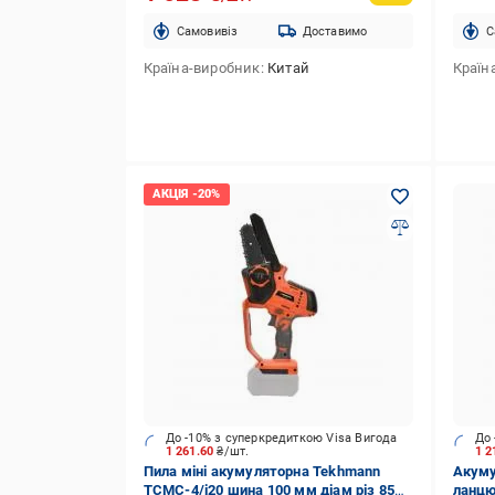
Cамовивіз
Доставимо
C
Країна-виробник
Китай
Країн
До -10% з суперкредиткою Visa Вигода
До 
1 261.60
₴/шт.
1 2
Пила міні акумуляторна Tekhmann
Акуму
TCMC-4/i20 шина 100 мм діам різ 85
ланцю