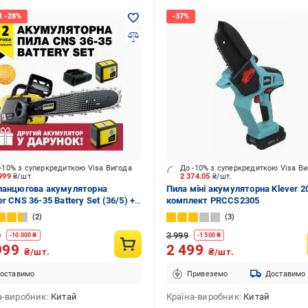
-10% з суперкредиткою Visa Вигода
До -10% з суперкредиткою Visa В
 999
₴/шт.
2 374.05
₴/шт.
ланцюгова акумуляторна
Пила міні акумуляторна Klever 2
r CNS 36-35 Battery Set (36/5) +
комплект PRCCS2305
лятор 36/5
2
3
9
3 999
-
10 000
₴
-
1 500
₴
999
2 499
₴/шт.
₴/шт.
оставимо
Привеземо
Доставимо
а-виробник
Китай
Країна-виробник
Китай