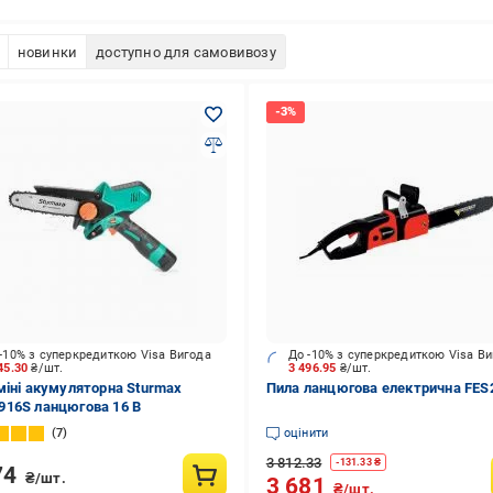
новинки
доступно для самовивозу
-10% з суперкредиткою Visa Вигода
До -10% з суперкредиткою Visa В
45.30
₴/шт.
3 496.95
₴/шт.
міні акумуляторна Sturmax
Пила ланцюгова електрична FES
16S ланцюгова 16 В
7
оцінити
3 812.33
-
131.33
₴
74
₴/шт.
3 681
₴/шт.