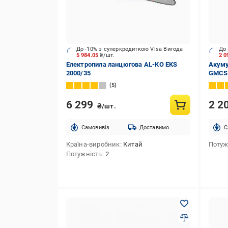
До -10% з суперкредиткою Visa Вигода
До 
5 984.05
₴/шт.
2 
Електропила ланцюгова AL-KO EKS
Акуму
2000/35
GMCS-
5
6 299
2 2
₴/шт.
Cамовивіз
Доставимо
C
Країна-виробник
Китай
Потуж
Потужність
2