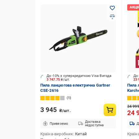
До -10% з суперкредиткою Visa Вигода
До 
3 747.75
₴/шт.
23
Пила ланцюгова електрична Gartner
Пила 
CSE-2616
Karche
акуму
1
34 99
3 945
₴/шт.
24 
Доставка
Привеземо
Д
недоступна
Країна-виробник
Китай
Країн