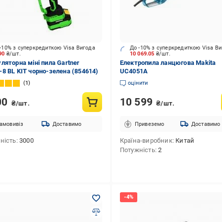
-10% з суперкредиткою Visa Вигода
До -10% з суперкредиткою Visa В
090
₴/шт.
10 069.05
₴/шт.
ляторна міні пила Gartner
Електропила ланцюгова Makita
8 BL KIT чорно-зелена (854614)
UC4051A
1
оцінити
00
10 599
₴/шт.
₴/шт.
амовивіз
Доставимо
Привеземо
Доставимо
ність
3000
Країна-виробник
Китай
Потужність
2