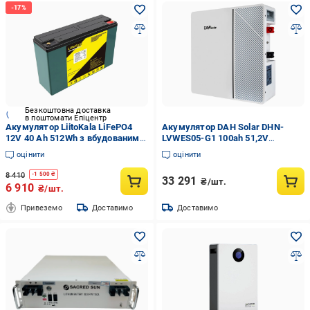
Безкоштовна доставка
в поштомати Епіцентр
Акумулятор LiitoKala LiFePO4
Акумулятор DAH Solar DHN-
12V 40 Ah 512Wh з вбудованим
LVWES05-G1 100ah 51,2V
BMS (001094)
(287531)
оцінити
оцінити
8 410
-
1 500
₴
33 291
₴/шт.
6 910
₴/шт.
Привеземо
Доставимо
Доставимо