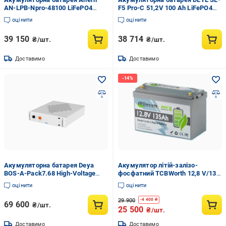
AN-LPB-Npro-48100 LiFePO4
F5 Pro-C 51,2V 100 Аh LiFePO4
(32693598)
5,12kWh (287527)
оцінити
оцінити
39 150
38 714
₴/шт.
₴/шт.
Доставимо
Доставимо
Акумуляторна батарея Deya
Акумулятор літій-залізо-
BOS-A-Pack7.68 High-Voltage
фосфатний TCBWorth 12,8 V/135
LiFePo4 38,4 V 200 Ah 7,68 kWh
Ah/1728 Wh LiFePO4 (YD12135)
оцінити
оцінити
(2898438675)
29 900
-
4 400
₴
69 600
₴/шт.
25 500
₴/шт.
Доставимо
Доставимо