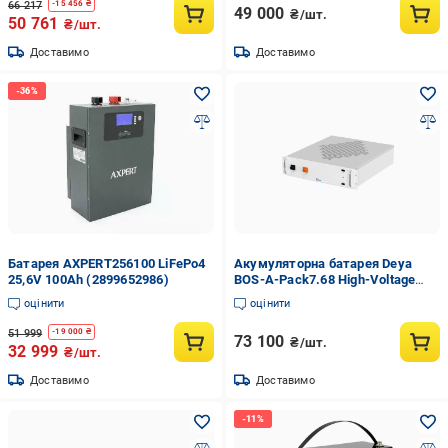
66 217
-
15 456
₴
49 000
₴/шт.
50 761
₴/шт.
Доставимо
Доставимо
Батарея AXPERT256100 LiFePo4
Акумуляторна батарея Deya
25,6V 100Ah (2899652986)
BOS-A-Pack7.68 High-Voltage
LiFePo4 384 V 200 Ah 768 kWh
оцінити
оцінити
51 999
-
19 000
₴
73 100
₴/шт.
32 999
₴/шт.
Доставимо
Доставимо