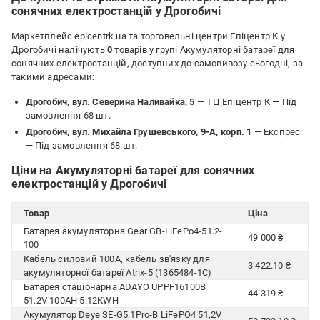
сонячних електростанцій у Дрогобичі
Маркетплейс epicentrk.ua та торговельні центри Епіцентр К у
Дрогобичі налічують
0
товарів у групі Акумуляторні батареї для
сонячних електростанцій, доступних до самовивозу сьогодні, за
такими адресами:
Дрогобич, вул. Северина Наливайка, 5
— ТЦ Епіцентр К —
Під
замовлення 68 шт.
Дрогобич, вул. Михайла Грушевського, 9-А, корп. 1
— Експрес
—
Під замовлення 68 шт.
Ціни на Акумуляторні батареї для сонячних
електростанцій у Дрогобичі
Товар
Ціна
Батарея акумуляторна Gear GB-LiFePo4-51.2-
49 000 ₴
100
Кабель силовий 100А, кабель зв'язку для
3 422.10 ₴
акумуляторної батареї Atrix-5 (1365484-1C)
Батарея стаціонарна ADAYO UPPF16100B
44 319 ₴
51.2V 100AH 5.12KWH
Акумулятор Deye SE-G5.1Pro-B LiFePO4 51,2V