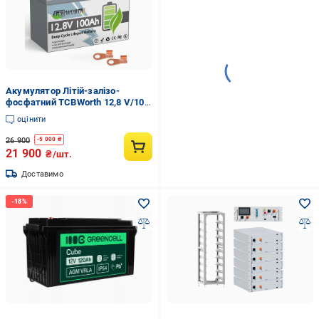
Акумулятор Літій-залізо-
фосфатний TCBWorth 12,8 V/100
Ah/1280 Wh LiFePO4
оцінити
26 900
-
5 000
₴
21 900
₴/шт.
Доставимо