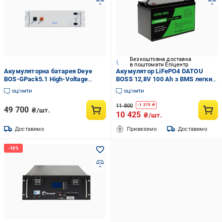
Безкоштовна доставка
в поштомати Епіцентр
Акумуляторна батарея Deye
Акумулятор LiFePO4 DATOU
BOS-GPack5.1 High-Voltage
BOSS 12,8V 100 Ah з BMS легкий
LiFePo4 512 V 100 Ah 512 kWh
5000-15000 циклів
оцінити
оцінити
11 800
-
1 375
₴
49 700
₴/шт.
10 425
₴/шт.
Доставимо
Привеземо
Доставимо