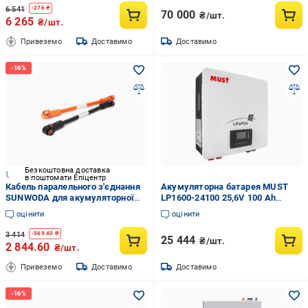
6 541
-
276
₴
70 000
₴/шт.
6 265
₴/шт.
Привеземо
Доставимо
Доставимо
Безкоштовна доставка
в поштомати Епіцентр
Кабель паралельного з'єднання
Акумуляторна батарея MUST
SUNWODA для акумуляторної
LP1600-24100 25,6V 100 Ah
батареї Atrix-10 (1365474-1C)
LiFePO4
оцінити
оцінити
3 414
-
569.40
₴
25 444
₴/шт.
2 844.60
₴/шт.
Привеземо
Доставимо
Доставимо