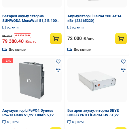
Батарея акумуляторна
Акумулятор LiFePo4 280 Аг 14
SUNWODA MonaWall 51,2 В 100A/
кВт (23465220)
год LiFePO4 5 кВТ/год 100% DOD
оцінити
оцінити
IP65 (1366374-1C)
95 257
-
15 876.60
₴
72 000
₴/шт.
79 380.40
₴/шт.
Доставимо
Доставимо
Акумулятор LiFePO4 Dyness
Батарея акумуляторна DEYE
Power Haus 51,2V 100Аh 5,12
BOS-G PRO LiFePO4 HV 51,2v
kWh BMS75A Wi-Fi
100AH 5,12kwh
оцінити
оцінити