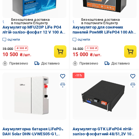
Безкоштовна доставка
Безкоштовна доставка
в поштомати Епіцентр
в поштомати Епіцентр
Акумулятор MFUZOP LiFe PO4
Акумулятор для сонячних
літій-залізо-фосфат 12 V 100 Ah
панелей PowMR LiFePO4 100 Ah
(2104618904)
12,8V 1200 Вт/год (30633914)
оцінити
оцінити
19 000
16 500
-
8 500
₴
-
1 500
₴
10 500
15 000
₴/шт.
₴/шт.
Привеземо
Доставимо
Привеземо
Доставимо
Акумуляторна батарея LiFePO₄
Акумулятор GTK LiFePO4 літій-
DAH Solar DHN-LVWES05-G1,
залізо-фосфатний 48/51,2V 100
5.12 кВт*г 51.2В
Ah 10,24 кВт/год (32898743)