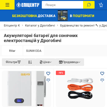
Епіцентр К
Каталог у Дрогобичі
Будівництво та ремонт 🔨 у Др
Акумуляторні батареї для сонячних
електростанцій у Дрогобичі
Ritar
SUNWODA
Фільтри
Ціна
Продавець