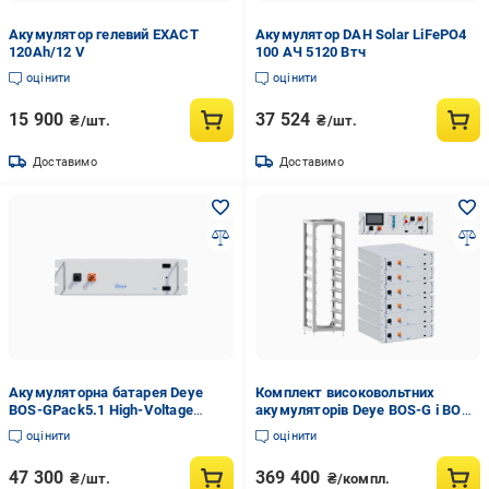
Акумулятор гелевий EXACT
Акумулятор DAH Solar LiFePO4
120Аh/12 V
100 АЧ 5120 Втч
оцінити
оцінити
15 900
37 524
₴/шт.
₴/шт.
Доставимо
Доставимо
Акумуляторна батарея Deye
Комплект високовольтних
BOS-GPack5.1 High-Voltage
акумуляторів Deye BOS-G і BOS-
LiFePo4 51,2V 100 Ah 5,12kWh
G-PDU2/стійка 3U-LRACK
оцінити
оцінити
(2898439183)
(2977148698)
47 300
369 400
₴/шт.
₴/компл.