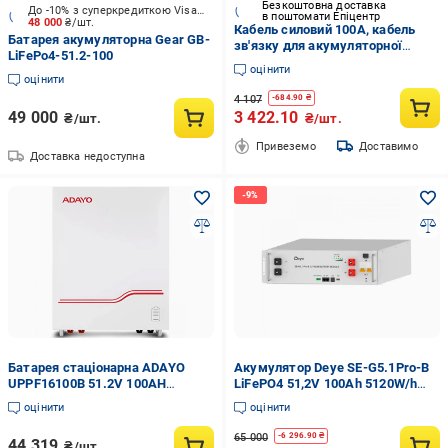
Безкоштовна доставка
До -10% з суперкредиткою Visa Вигода
в поштомати Епіцентр
48 000
₴/шт.
Кабель силовий 100А, кабель
Батарея акумуляторна Gear GB-
зв'язку для акумуляторної
LiFePo4-51.2-100
батареї Atrix-5 (1365484-1C)
оцінити
оцінити
4 107
-
684.90
₴
49 000
3 422.10
₴/шт.
₴/шт.
Привеземо
Доставимо
Доставка недоступна
Батарея стаціонарна ADAYO
Акумулятор Deye SE-G5.1Pro-B
UPPF16100B 51.2V 100AH
LiFePO4 51,2V 100Ah 5120W/h
5.12KWH
200А (21553436)
оцінити
оцінити
65 000
-
6 296.90
₴
44 319
₴/шт.