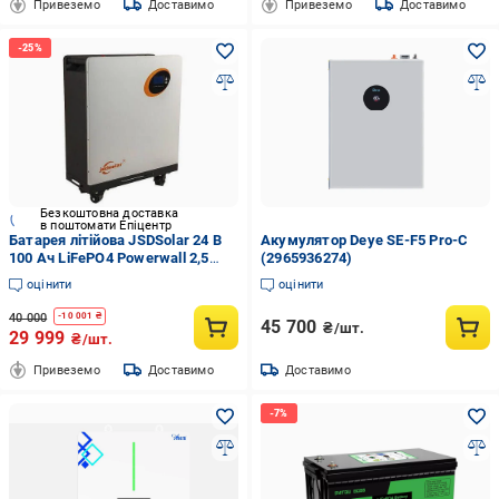
Привеземо
Доставимо
Привеземо
Доставимо
Безкоштовна доставка
в поштомати Епіцентр
Батарея літійова JSDSolar 24 В
Акумулятор Deye SE-F5 Pro-C
100 Ач LiFePO4 Powerwall 2,5
(2965936274)
кВт/год з BMS (32941047)
оцінити
оцінити
40 000
-
10 001
₴
45 700
₴/шт.
29 999
₴/шт.
Привеземо
Доставимо
Доставимо