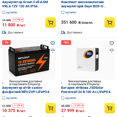
Акумулятор Green Cell AGM
Комплект високовольтних
VRLA 12V 120 Ah IP54
акумуляторів Deye BOS-G
(2892885224)
6xBOS-GPack5.1 30,72 кВт/
оцінити
оцінити
год/BOS-G-PDU2/стійка 3U-
LRACK (2977148698)
14 500
-
2 700
₴
351 600
₴/компл.
11 800
₴/шт.
Доставимо
Доставимо
Безкоштовна доставка
Безкоштовна доставка
в поштомати Епіцентр
в поштомати Епіцентр
Акумулятор літій-залізо-
Батарея літійова JSDSolar
фосфатний MFUZOP LiFePO4
Powerwall 24 В 100 Ач LiFePO4
12,8V 100 Ah 1280Wh з BMS
2,5 кВт/год з BMS (32929666)
оцінити
оцінити
глибокого циклу
11 500
40 000
-
1 125
₴
-
12 001
₴
10 375
27 999
₴/шт.
₴/шт.