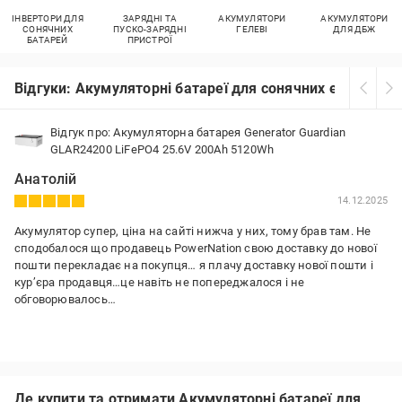
ІНВЕРТОРИ ДЛЯ
ЗАРЯДНІ ТА
АКУМУЛЯТОРИ
АКУМУЛЯТОРИ
СОНЯЧНИХ
ПУСКО-ЗАРЯДНІ
ГЕЛЕВІ
ДЛЯ ДБЖ
БАТАРЕЙ
ПРИСТРОЇ
Відгуки: Акумуляторні батареї для сонячних електрост
Відгук про: Акумуляторна батарея Generator Guardian
GLAR24200 LiFePO4 25.6V 200Ah 5120Wh
Анатолій
14.12.2025
Акумулятор супер, ціна на сайті нижча у них, тому брав там. Не
сподобалося що продавець PowerNation свою доставку до нової
пошти перекладає на покупця… я плачу доставку нової пошти і
курʼєра продавця…це навіть не попереджалося і не
обговорювалось…
Де купити та отримати Акумуляторні батареї для