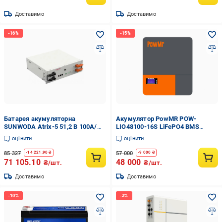
Доставимо
Доставимо
Батарея акумуляторна
Акумулятор PowMR POW-
SUNWODA Atrix-5 51,2 В 100A/
LIO48100-16S LiFePO4 BMS
год LiFePO4 5,12 кВТ/год IP20
48/51,2V 100 Ah (32966006)
оцінити
оцінити
6000 циклів (1361824-1C)
85 327
57 000
-
14 221.90
₴
-
9 000
₴
71 105.10
48 000
₴/шт.
₴/шт.
Доставимо
Доставимо