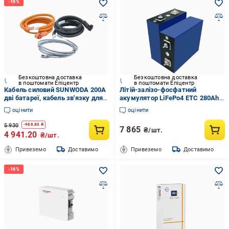
Безкоштовна доставка
Безкоштовна доставка
в поштомати Епіцентр
в поштомати Епіцентр
Кабель силовий SUNWODA 200А
Літій-залізо-фосфатний
дві батареї, кабель зв'язку для
акумулятор LiFePo4 ETC 280Ah
Atrix-5 (1393184-1C)
3,2 V ≥8000 cycle Клас А
оцінити
оцінити
(19072401)
5 930
-
988.80
₴
7 865
₴/шт.
4 941.20
₴/шт.
Привеземо
Доставимо
Привеземо
Доставимо