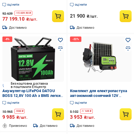
LiFePO4 5,12 кВт/год IP20 6000
V/100 Ah/1280 Wh LiFePO4
оцінити
оцінити
циклів (1372724-1C)
92 639
-
15 439.90
₴
21 900
₴/шт.
77 199.10
₴/шт.
Доставимо
Доставимо
Безкоштовна доставка
в поштомати Епіцентр
Акумулятор LiFePO4 DATOU
Комплект для електропастуха
BOSS 12,8V 100 Ah з BMS легкий
автономний сонячний 12V
5000-15000 циклів
MF1420 панель 20W АКБ 12 Ah 3
оцінити
оцінити
LED лампи 3xUSB (36621725)
10 965
5 102
-
980
₴
-
1 149
₴
9 985
3 953
₴/шт.
₴/шт.
Привеземо
Доставимо
Доставимо