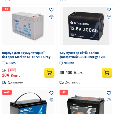
Корпус для акумуляторної
Акумулятор Літій-залізо-
батареї Merlion GP1272F1 Grey
фосфатний GLCE Energy 12,8
(GP1272F1)
V/300 Ah/3840 Wh LiFePO4
оцінити
оцінити
224
-
20
₴
38 400
₴/шт.
204
₴/шт.
Доставимо
Доставимо