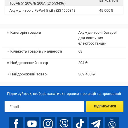
58 703.10 ₴
100Ah 5120W/h 200А (21553436)
Акумулятор LiFePo4 5 кВт (23465631)
45 000 ₴
⭐ Категорія товарів
Акумуляторні батареї
для сонячних
електростанцій
⭐ Кількість товарів у наявності
68
⭐ Найдешевший товар
204 ₴
⭐ Найдорожчий товар
369 400 ₴
Підписуйтесь, щоб дізнаватись першим про акції та пропозиції
ПІДПИСАТИСЯ
bot