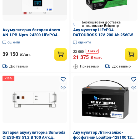
Безкоштовна доставка
в поштомати Епіцентр
Акумуляторна батарея Anern
Акумулятор LiFePO4
AN-LPB-Npro-24200 LiFePO4
DATOUBOSS 12V 200 Ah 2560Wh
(32693601)
200A BMS до 15000 циклів
оцінити
оцінити
23 000
-
1 625
₴
39 150
₴/шт.
21 375
₴/шт.
Доставимо
Привеземо
Доставимо
Батарея акумуляторна Sunwoda
Акумулятор Літій-залізо-
CIESS-RS 51,2 В 100 А/год
фосфатний Louitton-128100 12,8