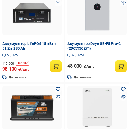
Аккумулятор LifePO4 15 кВтч
Акумулятор Deye SE-F5 Pro-C
51,2 в 280 Аh
(2965936274)
оцінити
оцінити
117 000
-
18 900
₴
48 000
₴/шт.
98 100
₴/шт.
Доставимо
Доставимо