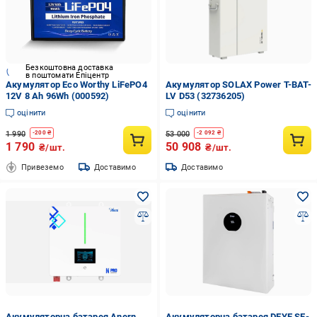
Безкоштовна доставка
в поштомати Епіцентр
Акумулятор Eco Worthy LiFePO4
Акумулятор SOLAX Power T-BAT-
12V 8 Ah 96Wh (000592)
LV D53 (32736205)
оцінити
оцінити
1 990
53 000
-
200
₴
-
2 092
₴
1 790
50 908
₴/шт.
₴/шт.
Привеземо
Доставимо
Доставимо
Акумуляторна батарея Anern
Акумуляторна батарея DEYE SE-