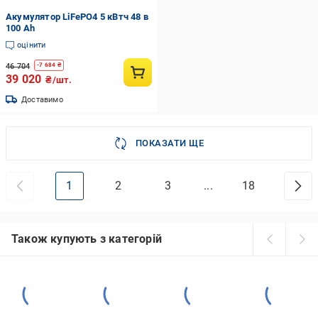
Акумулятор LiFePO4 5 кВтч 48 в
100 Аh
оцінити
46 704
-
7 684
₴
39 020
₴/шт.
Доставимо
ПОКАЗАТИ ЩЕ
1
2
3
...
18
Також купують з категорій