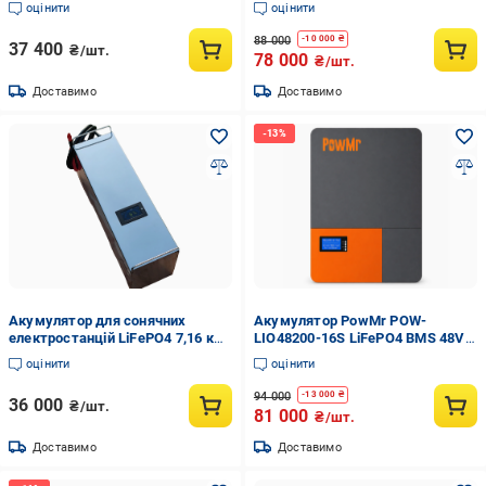
оцінити
оцінити
88 000
-
10 000
₴
37 400
₴/шт.
78 000
₴/шт.
Доставимо
Доставимо
Акумулятор для сонячних
Акумулятор PowMr POW-
електростанцій LiFePO4 7,16 кВт
LIO48200-16S LiFePO4 BMS 48V
24V 280 Ah (5753564)
200 Ah 10.24 кВт/год (35680898)
оцінити
оцінити
94 000
-
13 000
₴
36 000
₴/шт.
81 000
₴/шт.
Доставимо
Доставимо