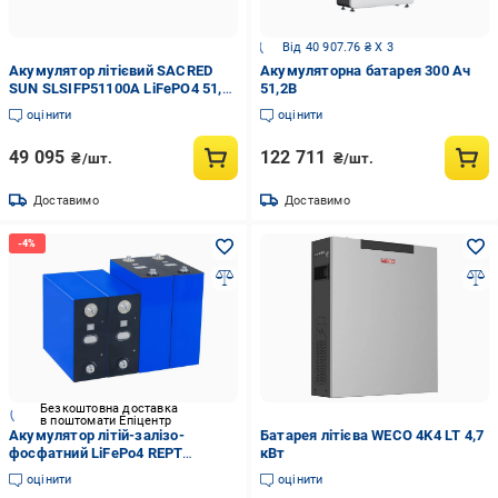
Від 40 907.76 ₴ X 3
Акумулятор літієвий SACRED
Акумуляторна батарея 300 Ач
SUN SLSIFP51100A LiFePO4 51,2
51,2В
V 100 Ah Білий (17728464)
оцінити
оцінити
49 095
122 711
₴/шт.
₴/шт.
Доставимо
Доставимо
Безкоштовна доставка
в поштомати Епіцентр
Акумулятор літій-залізо-
Батарея літієва WECO 4K4 LT 4,7
фосфатний LiFePo4 REPT
кВт
BATTERO 314Ah 3,2V ≥8000 cycle
оцінити
оцінити
Клас А (19072402)