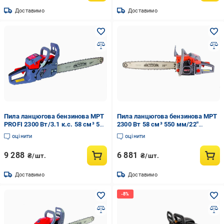
Доставимо
Доставимо
Пила ланцюгова бензинова MPT
Пила ланцюгова бензинова MPT
PROFI 2300 Вт/3.1 к.с. 58 см³ 550
2300 Вт 58 см³ 550 мм/22"
мм/22" 3000 об/хв (MGS5803-22)
плавний пуск (MGS5801-22)
оцінити
оцінити
9 288
6 881
₴/шт.
₴/шт.
Доставимо
Доставимо