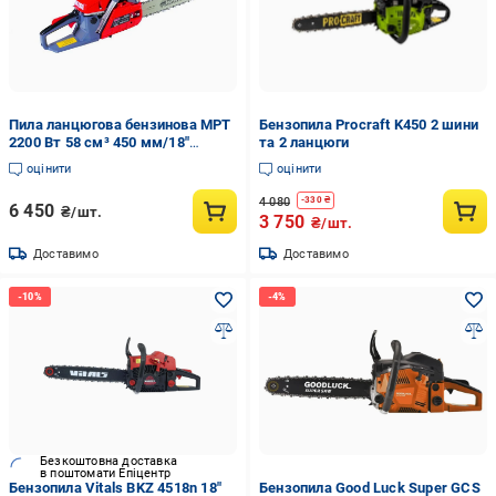
Пила ланцюгова бензинова MPT
Бензопила Procraft K450 2 шини
2200 Вт 58 см³ 450 мм/18"
та 2 ланцюги
плавний пуск (MGS5802-18)
оцінити
оцінити
4 080
-
330
₴
6 450
₴/шт.
3 750
₴/шт.
Доставимо
Доставимо
Безкоштовна доставка
в поштомати Епіцентр
Бензопила Vitals BKZ 4518n 18"
Бензопила Good Luck Super GCS