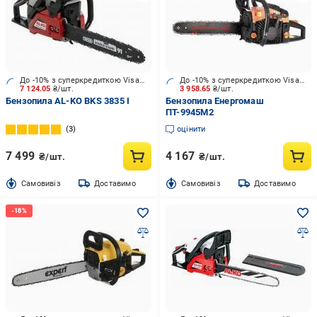
До -10% з суперкредиткою Visa Вигода
До -10% з суперкредиткою Visa Вигода
7 124.05
₴/шт.
3 958.65
₴/шт.
Бензопила AL-KO BKS 3835 I
Бензопила Енергомаш
ПТ-9945М2
3
оцінити
7 499
4 167
₴/шт.
₴/шт.
Cамовивіз
Доставимо
Cамовивіз
Доставимо