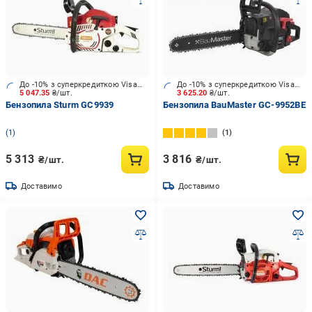
До -10% з суперкредиткою Visa Вигода
До -10% з суперкредиткою Visa Вигода
5 047.35
₴/шт.
3 625.20
₴/шт.
Бензопила Sturm GC9939
Бензопила BauMaster GC-9952BE
1
1
5 313
3 816
₴/шт.
₴/шт.
Доставимо
Доставимо