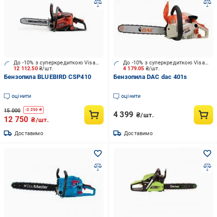
До -10% з суперкредиткою Visa Вигода
До -10% з суперкредиткою Visa Вигода
12 112.50
₴/шт.
4 179.05
₴/шт.
Бензопила BLUEBIRD CSP410
Бензопила DAC dac 401s
оцінити
оцінити
15 000
-
2 250
₴
4 399
₴/шт.
12 750
₴/шт.
Доставимо
Доставимо