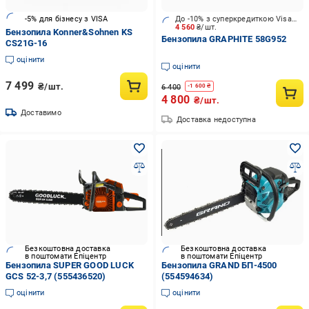
-5% для бізнесу з VISA
До -10% з суперкредиткою Visa Вигода
4 560
₴/шт.
Бензопила Konner&Sohnen KS
Бензопила GRAPHITE 58G952
CS21G-16
оцінити
оцінити
7 499
₴/шт.
6 400
-
1 600
₴
4 800
₴/шт.
Доставимо
Доставка недоступна
Безкоштовна доставка
Безкоштовна доставка
в поштомати Епіцентр
в поштомати Епіцентр
Бензопила SUPER GOOD LUCK
Бензопила GRAND БП-4500
GCS 52-3,7 (555436520)
(554594634)
оцінити
оцінити