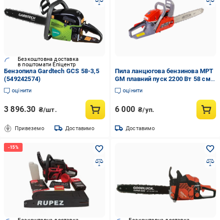
Безкоштовна доставка
в поштомати Епіцентр
Бензопила Gardtech GCS 58-3,5
Пила ланцюгова бензинова MPT
(549242574)
GM плавний пуск 2200 Вт 58 см3
450 мм (6032)
оцінити
оцінити
3 896.30
6 000
₴/шт.
₴/уп.
Привеземо
Доставимо
Доставимо