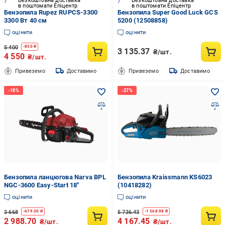
Безкоштовна доставка
Безкоштовна доставка
в поштомати Епіцентр
в поштомати Епіцентр
Бензопила Rupez RUPCS-3300
Бензопила Super Good Luck GCS
3300 Вт 40 см
5200 (12508858)
оцінити
оцінити
5 400
-
850
₴
3 135.37
₴/шт.
4 550
₴/шт.
Привеземо
Доставимо
Привеземо
Доставимо
Бензопила ланцюгова Narva BPL
Бензопила Kraissmann KS6023
NGC-3600 Easy-Start 18"
(10418282)
оцінити
оцінити
3 668
5 736.43
-
679.30
₴
-
1 568.98
₴
2 988.70
4 167.45
₴/шт.
₴/шт.