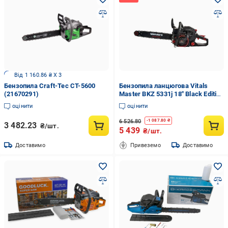
Від 1 160.86 ₴ X 3
Бензопила Craft-Tec СТ-5600
Бензопила ланцюгова Vitals
(21670291)
Master BKZ 5331j 18" Black Edition
(000197872)
оцінити
оцінити
6 526.80
-
1 087.80
₴
3 482.23
₴/шт.
5 439
₴/шт.
Доставимо
Привеземо
Доставимо