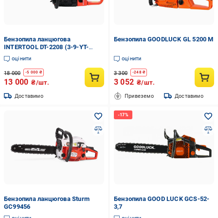
Бензопила ланцюгова
Бензопила GOODLUCK GL 5200 М
INTERTOOL DT-2208 (3-9-YT-
84901)
оцінити
оцінити
18 000
3 300
-
5 000
₴
-
248
₴
13 000
3 052
₴/шт.
₴/шт.
Доставимо
Привеземо
Доставимо
Бензопила ланцюгова Sturm
Бензопила GOOD LUCK GCS-52-
GC99456
3,7