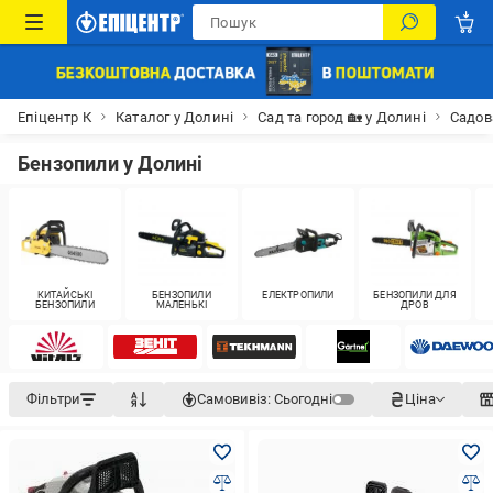
Епіцентр К
Каталог у Долині
Сад та город 🏡 у Долині
Садова
Бензопили у Долині
КИТАЙСЬКІ
БЕНЗОПИЛИ
ЕЛЕКТРОПИЛИ
БЕНЗОПИЛИ ДЛЯ
БЕНЗОПИЛИ
МАЛЕНЬКІ
ДРОВ
Фільтри
Самовивіз:
Сьогодні
Ціна