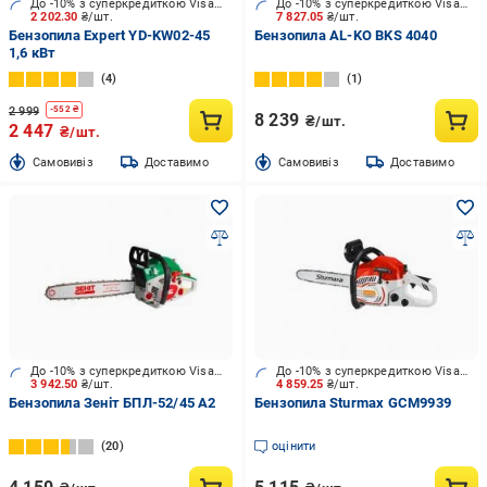
До -10% з суперкредиткою Visa Вигода
До -10% з суперкредиткою Visa Вигода
2 202.30
₴/шт.
7 827.05
₴/шт.
Бензопила Expert YD-KW02-45
Бензопила AL-KO BKS 4040
1,6 кВт
4
1
2 999
-
552
₴
8 239
₴/шт.
2 447
₴/шт.
Cамовивіз
Доставимо
Cамовивіз
Доставимо
До -10% з суперкредиткою Visa Вигода
До -10% з суперкредиткою Visa Вигода
3 942.50
₴/шт.
4 859.25
₴/шт.
Бензопила Зеніт БПЛ-52/45 А2
Бензопила Sturmax GCM9939
20
оцінити