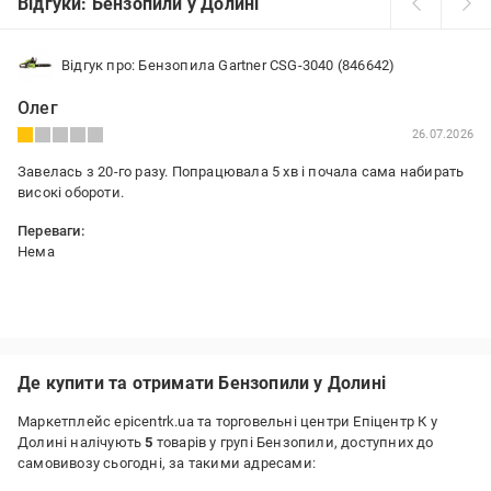
Відгуки: Бензопили у Долині
Відгук про: Бензопила Gartner CSG-3040 (846642)
Олег
26.07.2026
Завелась з 20-го разу. Попрацювала 5 хв і почала сама набирать
високі обороти.
Переваги:
Нема
Недоліки:
Низька якість матеріалів, заводський брак
Де купити та отримати Бензопили у Долині
Маркетплейс epicentrk.ua та торговельні центри Епіцентр К у
Долині налічують
5
товарів у групі Бензопили, доступних до
самовивозу сьогодні, за такими адресами: