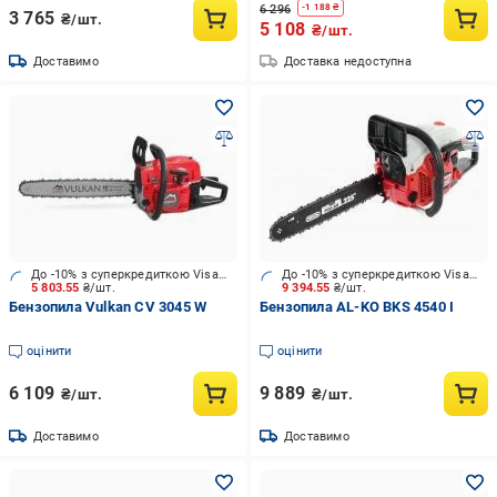
6 296
-
1 188
₴
3 765
₴/шт.
5 108
₴/шт.
Доставимо
Доставка недоступна
До -10% з суперкредиткою Visa Вигода
До -10% з суперкредиткою Visa Вигода
5 803.55
₴/шт.
9 394.55
₴/шт.
Бензопила Vulkan CV 3045 W
Бензопила AL-KO BKS 4540 I
оцінити
оцінити
6 109
9 889
₴/шт.
₴/шт.
Доставимо
Доставимо