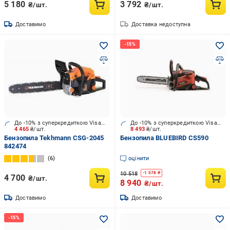
5 180
3 792
₴/шт.
₴/шт.
Доставимо
Доставка недоступна
До -10% з суперкредиткою Visa Вигода
До -10% з суперкредиткою Visa Вигода
4 465
₴/шт.
8 493
₴/шт.
Бензопила Tekhmann CSG-2045
Бензопила BLUEBIRD CS590
842474
6
оцінити
10 518
-
1 578
₴
4 700
₴/шт.
8 940
₴/шт.
Доставимо
Доставимо