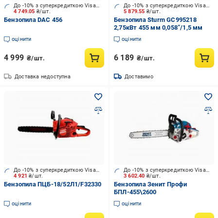
До -10% з суперкредиткою Visa Вигода
До -10% з суперкредиткою Visa Вигода
4 749.05
₴/шт.
5 879.55
₴/шт.
Бензопила DAC 456
Бензопила Sturm GC995218
2,75кВт 455 мм 0,058”/1,5 мм
оцінити
оцінити
4 999
6 189
₴/шт.
₴/шт.
Доставка недоступна
Доставимо
До -10% з суперкредиткою Visa Вигода
До -10% з суперкредиткою Visa Вигода
4 921
₴/шт.
3 602.40
₴/шт.
Бензопила ПЦБ-18/52Л1/F32330
Бензопила Зенит Профи
БПЛ-455\2600
оцінити
оцінити