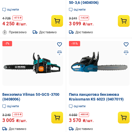
50-3,6 (0404006)
оцінити
оцінити
4 725
3 241
-
475
₴
-
142
₴
4 250
3 099
₴/шт.
₴/шт.
Привеземо
Доставимо
Доставимо
Бензопила Vilmas 50-GCS-3700
Пила ланцюгова бензинова
(0408006)
Kraissmann KS 6023 (0407019)
оцінити
оцінити
3 240
4 050
-
235
₴
-
480
₴
3 005
3 570
₴/шт.
₴/шт.
Доставимо
Доставимо