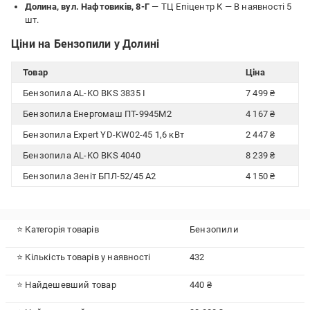
Долина, вул. Нафтовиків, 8-Г
— ТЦ Епіцентр К —
В наявності 5
шт.
Ціни на Бензопили у Долині
Товар
Ціна
Бензопила AL-KO BKS 3835 I
7 499 ₴
Бензопила Енергомаш ПТ-9945М2
4 167 ₴
Бензопила Expert YD-KW02-45 1,6 кВт
2 447 ₴
Бензопила AL-KO BKS 4040
8 239 ₴
Бензопила Зеніт БПЛ-52/45 А2
4 150 ₴
⭐ Категорія товарів
Бензопили
⭐ Кількість товарів у наявності
432
⭐ Найдешевший товар
440 ₴