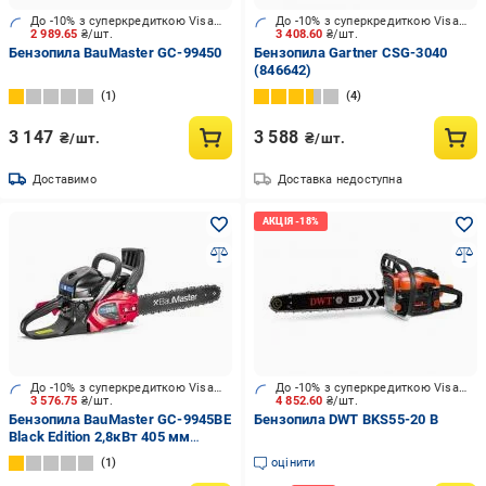
До -10% з суперкредиткою Visa Вигода
До -10% з суперкредиткою Visa Вигода
2 989.65
₴/шт.
3 408.60
₴/шт.
Бензопила BauMaster GC-99450
Бензопила Gartner CSG-3040
(846642)
1
4
3 147
3 588
₴/шт.
₴/шт.
Доставимо
Доставка недоступна
До -10% з суперкредиткою Visa Вигода
До -10% з суперкредиткою Visa Вигода
3 576.75
₴/шт.
4 852.60
₴/шт.
Бензопила BauMaster GC-9945BE
Бензопила DWT BKS55-20 B
Black Edition 2,8кВт 405 мм
0,050”/1,3 мм
1
оцінити