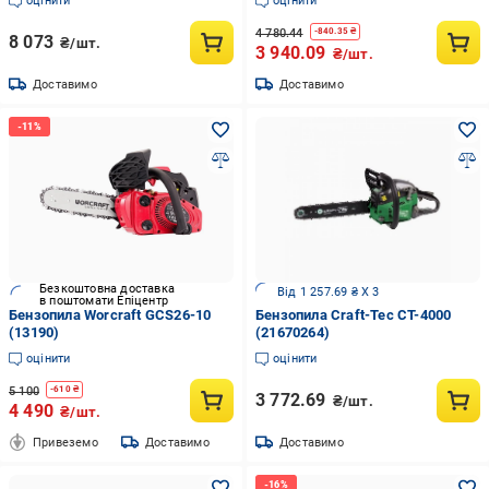
оцінити
оцінити
4 780.44
-
840.35
₴
8 073
₴/шт.
3 940.09
₴/шт.
Доставимо
Доставимо
Безкоштовна доставка
Від 1 257.69 ₴ X 3
в поштомати Епіцентр
Бензопила Worcraft GCS26-10
Бензопила Craft-Tec СТ-4000
(13190)
(21670264)
оцінити
оцінити
5 100
-
610
₴
3 772.69
₴/шт.
4 490
₴/шт.
Привеземо
Доставимо
Доставимо