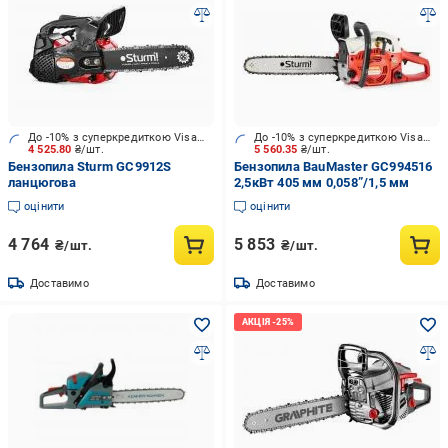
До -10% з суперкредиткою Visa Вигода
До -10% з суперкредиткою Visa Вигода
4 525.80
₴/шт.
5 560.35
₴/шт.
Бензопила Sturm GC9912S
Бензопила BauMaster GC994516
ланцюгова
2,5кВт 405 мм 0,058”/1,5 мм
оцінити
оцінити
4 764
5 853
₴/шт.
₴/шт.
Доставимо
Доставимо