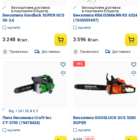
Безкоштовна доставка
Безкоштовна доставка
в поштомати Епіцентр
в поштомати Епіцентр
Бензопила Goodluck SUPER GCS
Бензопила KRAISSMANN KS 6324
50-3,6
(1505559697)
оцінити
оцінити
3 248
3 596
₴/шт.
₴/шт.
Привеземо
Доставимо
Привеземо
Доставимо
Від 1 241.55 ₴ X 3
Пила бензинова Craft-tec
Бензопила GOODLUCK GCS 5200
СТ-3700 (19478424)
SUPER
оцінити
оцінити
3 773
-
686
₴