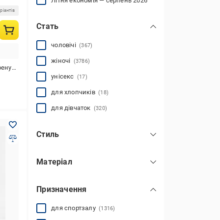
Літня економія — серпень 2026
ріантів
Стать
чоловічі
(367)
жіночі
(3786)
вання
унісекс
(17)
для хлопчиків
(18)
для дівчаток
(320)
Стиль
повсякденний
(1046)
Матеріал
спортивний
(2285)
нейлон
(1058)
Призначення
поліуретан
(2)
штучна шкіра
(6)
для спортзалу
(1316)
бавовна