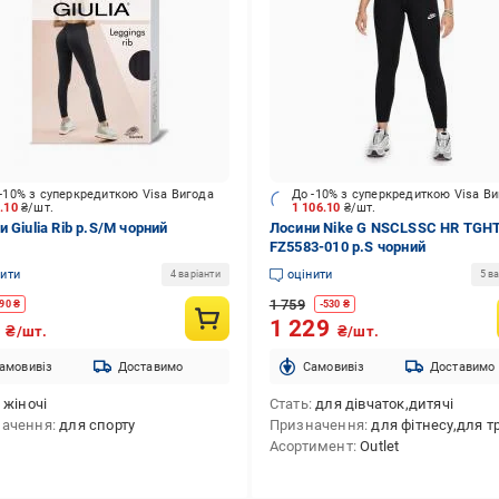
-10% з суперкредиткою Visa Вигода
До -10% з суперкредиткою Visa В
0.10
₴/шт.
1 106.10
₴/шт.
 Giulia Rib р.S/M чорний
Лосини Nike G NSCLSSC HR TGH
FZ5583-010 р.S чорний
нити
оцінити
4 варіанти
5 ва
1 759
90
₴
-
530
₴
9
1 229
₴/шт.
₴/шт.
амовивіз
Доставимо
Cамовивіз
Доставимо
жіночі
Стать
для дівчаток,дитячі
начення
для спорту
Призначення
для фітнесу,для трену
Асортимент
Outlet