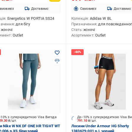
амовивіз
Доставимо
Cамовивіз
Доставимо
ція
Energetics W PORTIA SS24
Колекція
Adidas W BL
начення
для бігу
Призначення
для повсякденного викори
жіночі
Стать
жіночі
имент
Outlet
Асортимент
Outlet
-10% з суперкредиткою Visa Вигода
До -10% з суперкредиткою Visa В
29.30
₴/шт.
791.10
₴/шт.
и Nike W NK DF ONE HR TIGHT WT
Лосини Under Armour HG Shorty
2-006 р.XS бірюзовий
1383629-001 р.L чорний