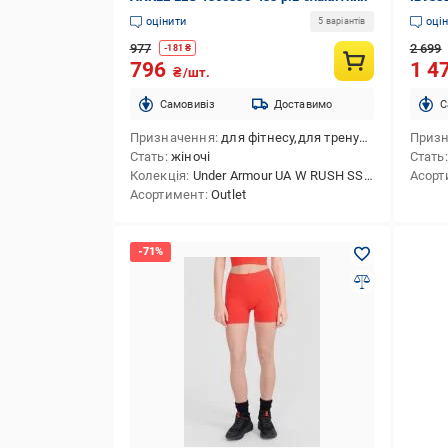
оцінити
оці
5 варіантів
977
2 699
-
181
₴
796
1 4
₴/шт.
Cамовивіз
Доставимо
C
Призначення
для фітнесу,для тренування
Приз
Стать
жіночі
Стать
Колекція
Under Armour UA W RUSH SS23
Асорт
Асортимент
Outlet