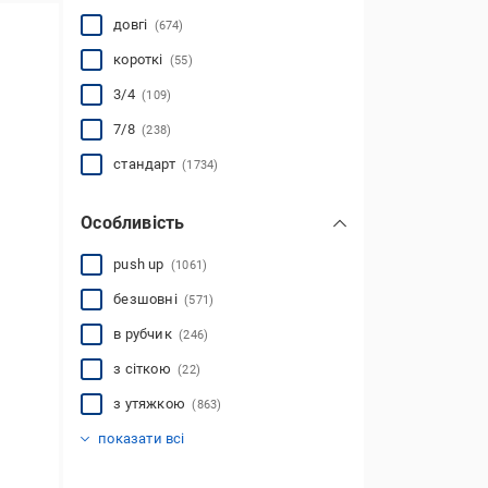
довгі
(674)
короткі
(55)
3/4
(109)
7/8
(238)
стандарт
(1734)
Особливість
push up
(1061)
безшовні
(571)
в рубчик
(246)
з сіткою
(22)
з утяжкою
(863)
зі штрипками
розкльошені
вітрозахисні
компресійні
утеплені
(167)
(274)
(5)
(105)
(33)
показати всі