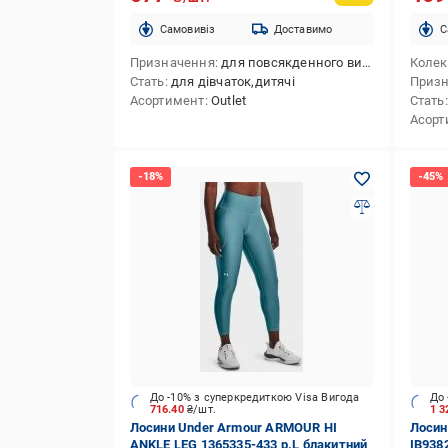
Cамовивіз
Доставимо
C
Призначення
для повсякденного використання
Колек
Стать
для дівчаток,дитячі
Приз
Асортимент
Outlet
Стать
Асорт
До -10% з суперкредиткою Visa Вигода
До 
716.40
₴/шт.
1 3
Лосини Under Armour ARMOUR HI
Лосин
ANKLE LEG 1365335-433 р.L блакитний
IB938