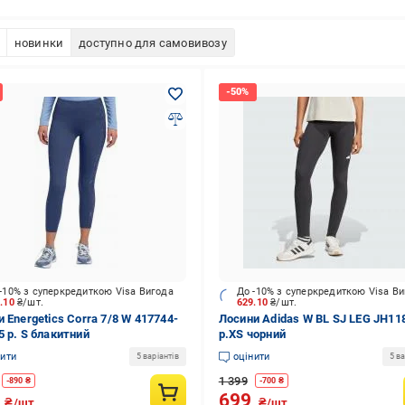
новинки
доступно для самовивозу
-10% з суперкредиткою Visa Вигода
До -10% з суперкредиткою Visa В
2.10
₴/шт.
629.10
₴/шт.
 Energetics Corra 7/8 W 417744-
Лосини Adidas W BL SJ LEG JH11
5 р. S блакитний
р.XS чорний
нити
оцінити
5 варіантів
5 ва
1 399
-
890
₴
-
700
₴
9
699
₴/шт.
₴/шт.