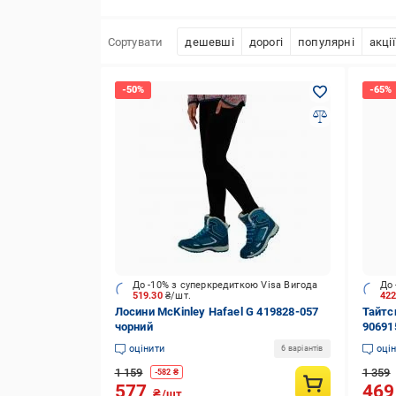
Сортувати
дешевші
дорогі
популярні
акції
До -10% з суперкредиткою Visa Вигода
До 
519.30
₴/шт.
42
Лосини McKinley Hafael G 419828-057
Тайтси
чорний
90691
оцінити
оці
6 варіантів
1 159
1 359
-
582
₴
577
46
₴/шт.