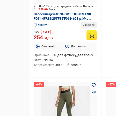
До -10% з суперкредиткою Visa Вигода
228.60
₴/шт.
Велосипедки 4F SHORT TIGHTS FNK
F061 4FRSS25TFSTF061-62S р.M-L
червоний
оцінити
2 варіанти
879
-
625
₴
254
₴/шт.
Cамовивіз
Доставимо
Призначення
для фітнесу,для тренування
Стать
жіночі
Асортимент
Останній розмір