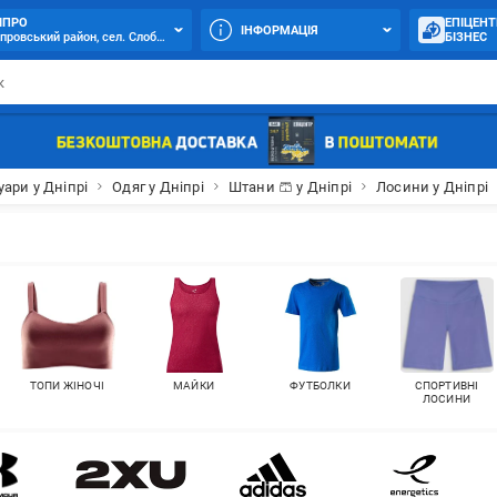
ІПРО
ЕПІЦЕНТ
ІНФОРМАЦІЯ
провський район, сел. Слобожанське, вул. Логістична (Бабенка), 25
БІЗНЕС
уари у Дніпрі
Одяг у Дніпрі
Штани 🩳 у Дніпрі
Лосини у Дніпрі
ТОПИ ЖІНОЧІ
МАЙКИ
ФУТБОЛКИ
СПОРТИВНІ
ЛОСИНИ