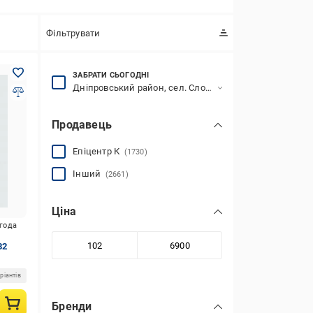
Фільтрувати
ЗАБРАТИ СЬОГОДНІ
Дніпровський район, сел. Слобожанське, вул. Логістична (Бабенка), 25
Продавець
Епіцентр К
(1730)
Інший
(2661)
Ціна
игода
82
ріантів
Бренди