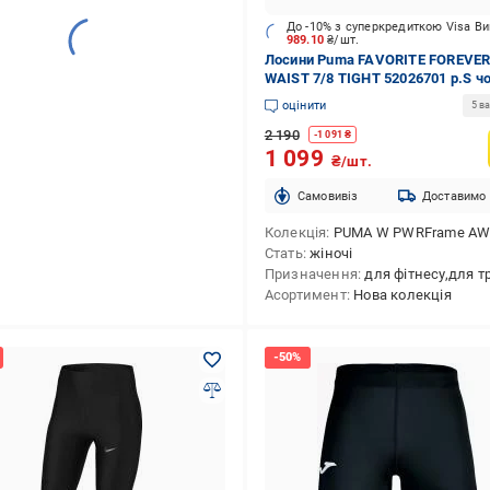
До -10% з суперкредиткою Visa В
989.10
₴/шт.
Лосини Puma FAVORITE FOREVER
WAIST 7/8 TIGHT 52026701 р.S ч
оцінити
5 ва
2 190
-
1 091
₴
1 099
₴/шт.
Cамовивіз
Доставимо
Колекція
PUMA W PWRFrame AW
Стать
жіночі
Призначення
для фітнесу,для трену
Асортимент
Нова колекція