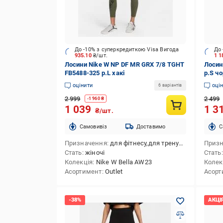
До -10% з суперкредиткою Visa Вигода
До 
935.10
₴/шт.
1 1
Лосини Nike W NP DF MR GRX 7/8 TGHT
Лосин
FB5488-325 р.L хакі
р.S ч
оцінити
оці
6 варіантів
2 999
2 499
-
1 960
₴
1 039
1 3
₴/шт.
Cамовивіз
Доставимо
C
Призначення
для фітнесу,для тренування
Приз
Стать
жіночі
Стать
Колекція
Nike W Bella AW23
Колек
Асортимент
Outlet
Асорт