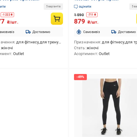
нити
оцінити
5 варіантів
5 ва
1 590
-
1 222
₴
-
711
₴
77
879
₴/шт.
₴/шт.
амовивіз
Доставимо
Cамовивіз
Доставимо
начення
для фітнесу,для тренування
Призначення
для фітнесу,для трену
жіночі
Стать
жіночі
имент
Outlet
Асортимент
Outlet