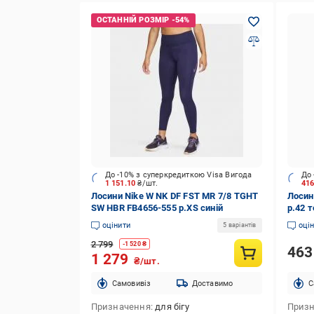
До -10% з суперкредиткою Visa Вигода
До 
1 151.10
₴/шт.
41
Лосини Nike W NK DF FST MR 7/8 TGHT
Лосин
SW HBR FB4656-555 р.XS синій
р.42 
оцінити
оці
5 варіантів
2 799
-
1 520
₴
46
1 279
₴/шт.
Cамовивіз
Доставимо
C
Призначення
для бігу
Приз