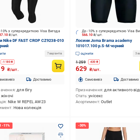
-10% з суперкредиткою Visa Вигода
До -10% з суперкредиткою Visa В
87.10
₴/шт.
566.10
₴/шт.
и Nike DF FAST CROP CZ9238-010
Лосини Joma Brama academy
орний
101017.100 р.S-M чорний
нити
оцінити
7 варіантів
3 в
1 259
-
1 180
₴
-
630
₴
19
629
₴/шт.
₴/шт.
амовивіз
Доставимо
Cамовивіз
Доставимо
начення
для бігу
Призначення
для активного відпочинку,для тр
жіночі
Стать
унісекс
ція
Nike W REPEL AW23
Асортимент
Outlet
имент
Нова колекція