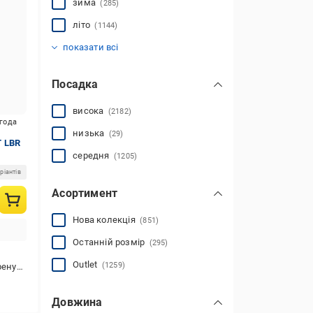
зима
(285)
літо
(1144)
осінь
(868)
показати всі
Посадка
висока
(2182)
игода
низька
(29)
T LBR
середня
(1205)
ріантів
Асортимент
Нова колекція
(851)
Останній розмір
(295)
Outlet
(1259)
вання
Довжина