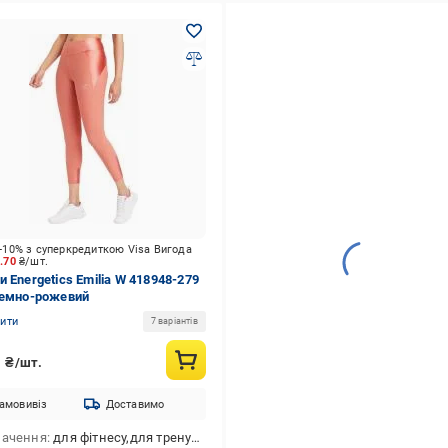
-10% з суперкредиткою Visa Вигода
6.70
₴/шт.
и Energetics Emilia W 418948-279
темно-рожевий
нити
7 варіантів
3
₴/шт.
амовивіз
Доставимо
начення
для фітнесу,для тренування