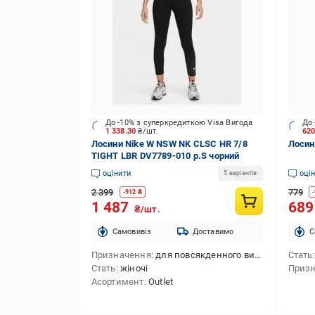
До -10% з суперкредиткою Visa Вигода
До 
1 338.30
₴/шт.
62
Лосини Nike W NSW NK CLSC HR 7/8
Лосини
TIGHT LBR DV7789-010 р.S чорний
оцінити
оці
5 варіантів
2 399
779
-
912
₴
-
1 487
68
₴/шт.
Cамовивіз
Доставимо
C
Призначення
для повсякденного використання
Стать
Стать
жіночі
Приз
Асортимент
Outlet