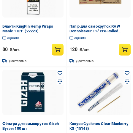
Бланти KingPin Hemp Wraps
Папір для самокруток RAW
Manic 1 шт. (22223)
Connoisseur 1¼" Pre-Rolled
(13168)
оцінити
оцінити
80
120
₴/шт.
₴/шт.
Доставимо
Доставимо
Фільтри для самокруток Gizeh
Конуси Cyclones Clear Blueberry
Вугіля 100 шт
KS (15148)