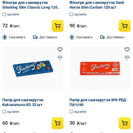
Фільтри для самокруток
Фільтри для самокруток Dark
Smoking Slim Classic Long 120
Horse Slim Carbon 120 шт
шт
оцінити
оцінити
72
90
₴/шт.
₴/шт.
Cамовивіз
Доставимо
Cамовивіз
Доставимо
Папір для самокруток
Папір для самокруток №8 РЕД-
Kukuxumusu KS 33 шт
ПАЧ/60
оцінити
оцінити
60
30
₴/шт.
₴/шт.