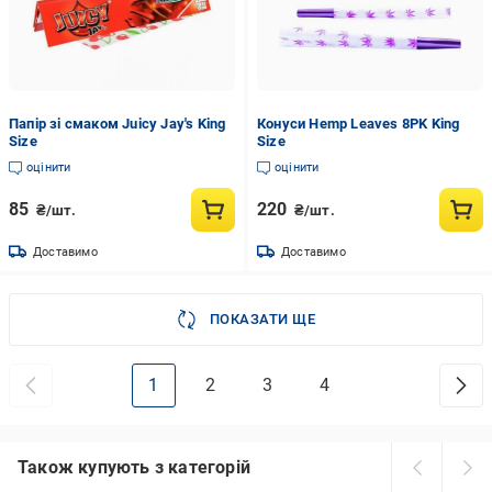
Папір зі смаком Juicy Jay's King
Конуси Hemp Leaves 8PK King
Size
Size
оцінити
оцінити
85
220
₴/шт.
₴/шт.
Доставимо
Доставимо
ПОКАЗАТИ ЩЕ
1
2
3
4
Також купують з категорій