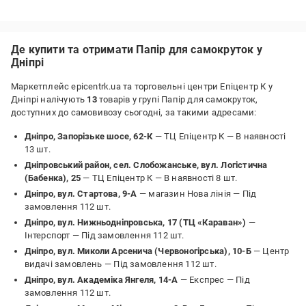
Де купити та отримати Папір для самокруток у
Дніпрі
Маркетплейс epicentrk.ua та торговельні центри Епіцентр К у
Дніпрі налічують
13
товарів у групі Папір для самокруток,
доступних до самовивозу сьогодні, за такими адресами:
Дніпро, Запорізьке шосе, 62-К
— ТЦ Епіцентр К —
В наявності
13 шт.
Дніпровський район, сел. Слобожанське, вул. Логістична
(Бабенка), 25
— ТЦ Епіцентр К —
В наявності 8 шт.
Дніпро, вул. Стартова, 9-А
— магазин Нова лінія —
Під
замовлення 112 шт.
Дніпро, вул. Нижньодніпровська, 17 (ТЦ «Караван»)
—
Інтерспорт —
Під замовлення 112 шт.
Дніпро, вул. Миколи Арсенича (Червоногірська), 10-Б
— Центр
видачі замовлень —
Під замовлення 112 шт.
Дніпро, вул. Академіка Янгеля, 14-А
— Експрес —
Під
замовлення 112 шт.