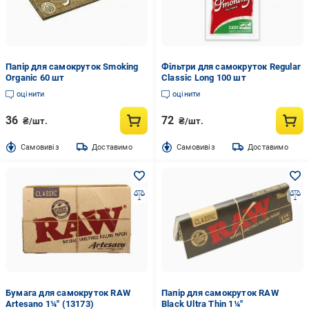
Папір для самокруток Smoking
Фільтри для самокруток Regular
Organic 60 шт
Classic Long 100 шт
оцінити
оцінити
36
72
₴/шт.
₴/шт.
Cамовивіз
Доставимо
Cамовивіз
Доставимо
Бумага для самокруток RAW
Папір для самокруток RAW
Artesano 1¼" (13173)
Black Ultra Thin 1¼"