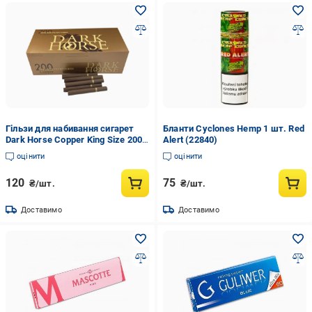
Гільзи для набивання сигарет
Бланти Cyclones Hemp 1 шт. Red
Dark Horse Copper King Size 200
Alert (22840)
шт. Коричневий (23068)
оцінити
оцінити
120
75
₴/шт.
₴/шт.
Доставимо
Доставимо