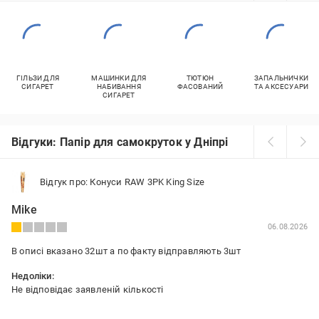
ГІЛЬЗИ ДЛЯ
МАШИНКИ ДЛЯ
ТЮТЮН
ЗАПАЛЬНИЧКИ
СИГАРЕТ
НАБИВАННЯ
ФАСОВАНИЙ
ТА АКСЕСУАРИ
СИГАРЕТ
Відгуки: Папір для самокруток у Дніпрі
Відгук про: Конуси RAW 3PK King Size
Mike
06.08.2026
В описі вказано 32шт а по факту відправляють 3шт
Недоліки:
Не відповідає заявленій кількості