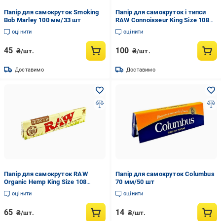
Папір для самокруток Smoking
Папір для самокруток і типси
Bob Marley 100 мм/33 шт
RAW Connoisseur King Sizе 108
мм/32+32 шт
оцінити
оцінити
45
100
₴/шт.
₴/шт.
Доставимо
Доставимо
Папір для самокруток RAW
Папір для самокруток Columbus
Organic Hemp King Size 108
70 мм/50 шт
мм/32 шт
оцінити
оцінити
65
14
₴/шт.
₴/шт.