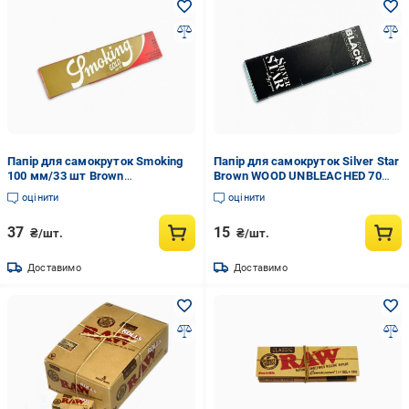
Папір для самокруток Smoking
Папір для самокруток Silver Star
100 мм/33 шт Brown
Brown WOOD UNBLEACHED 70
(2355511293)
мм/50 шт
оцінити
оцінити
37
15
₴/шт.
₴/шт.
Доставимо
Доставимо