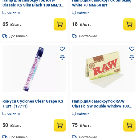
Папір для самокруток RAW
Папір для самокруток Smoking
Classic KS Slim Black 108 мм/32
White 70 мм/60 шт
шт
оцінити
оцінити
65
18
₴/шт.
₴/шт.
Доставимо
Доставимо
Конуси Cyclones Clear Grape KS
Папір для самокруток RAW
1 шт. (17711)
Classic SW Double Window 100
шт. (22098)
оцінити
оцінити
50
75
₴/шт.
₴/шт.
Доставимо
Доставимо