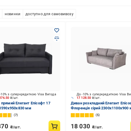
новинки
доступно для самовивозу
-10% з суперкредиткою Visa Вигода
До -10% з суперкредиткою Visa В
076.50
₴/шт.
17 128.50
₴/шт.
 прямий Елегант Епісофт 17
Диван розкладний Елегант Епісо
 1590x950x830 мм
Флоренція сірий 2300x1100x900
7
5
870
18 030
₴/шт.
₴/шт.