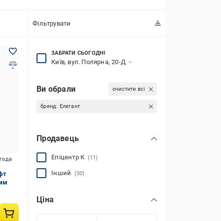
Фільтрувати
ЗАБРАТИ СЬОГОДНІ
Київ, вул. Полярна, 20-Д
Ви обрали
очистити всі
бренд:
Елегант
Продавець
Епіцентр К
(11)
игода
Інший
фт
(30)
 мм
Ціна