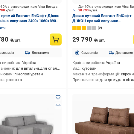
-10% з суперкредиткою Visa Вигода
До -10% з суперкредиткою Visa В
 780
₴/шт.
28 790
₴/шт.
 прямий Елегант ЕпіСофт Діжон
Диван кутовий Елегант ЕпіСофт
 ніша капучино 2400x1060x890
ДІЖОН правий капучино
2400x1660x900 мм
нити
2
780
29 790
₴/шт.
₴/шт.
амовивіз
Доставимо
Cамовивіз
Доставимо
а-виробник
Україна
Країна-виробник
Україна
начення
для вітальні,для спальні,для дому
Вид
кутовий
внювач
пінополіуретан
Механізм трансформації
єврок
ка
рогожка
Призначення
для дому,для вітальні,для спальні,для житлови