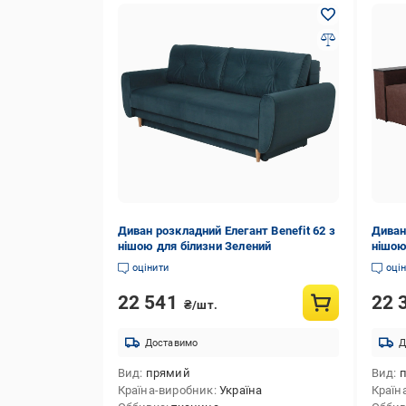
Диван розкладний Елегант Benefit 62 з
Диван
нішою для білизни Зелений
нішою
оцінити
оці
22 541
22 
₴/шт.
Доставимо
Д
Вид
прямий
Вид
Країна-виробник
Україна
Країн