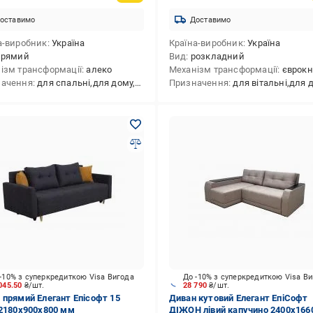
оставимо
Доставимо
а-виробник
Україна
Країна-виробник
Україна
прямий
Вид
розкладний
ізм трансформації
алеко
Механізм трансформації
єврок
начення
для спальні,для дому,для малогабаритних кімнат
Призначення
для вітальні,для дому,для к
-10% з суперкредиткою Visa Вигода
До -10% з суперкредиткою Visa В
045.50
₴/шт.
28 790
₴/шт.
 прямий Елегант Епісофт 15
Диван кутовий Елегант ЕпіСофт
 2180x900x800 мм
ДІЖОН лівий капучино 2400x166