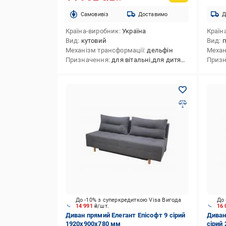
Cамовивіз
Доставимо
Д
Країна-виробник
Україна
Країн
Вид
кутовий
Вид
Механізм трансформації
дельфін
Механ
Призначення
для вітальні,для дитячої кімнати,для дому,для квартири
Приз
До -10% з суперкредиткою Visa Вигода
До 
14 991
₴/шт.
16 
Диван прямий Елегант Епісофт 9 сірий
Диван
1920x900x780 мм
сірий