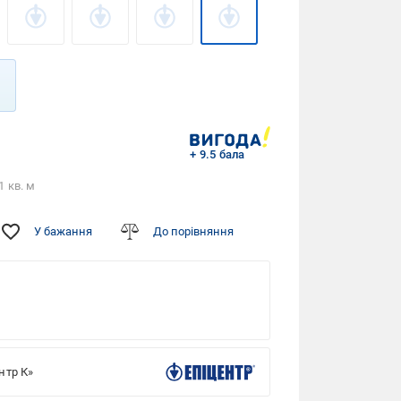
+ 9.5 бала
1 кв. м
У бажання
До порівняння
Фото від
покупців
нтр К»