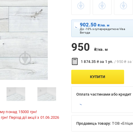
902.50
₴/кв. м
До -10% з суперкредиткою Visa
Вигода
950
₴/кв. м
1 874.35 ₴ за 1 уп.
/ 950 ₴ за 
КУПИТИ
Оплата частинами або кредит
му понад 15000 грн!
н! Період дії акції з 01.06.2026
Продавець товару:
ТОВ «Епіце