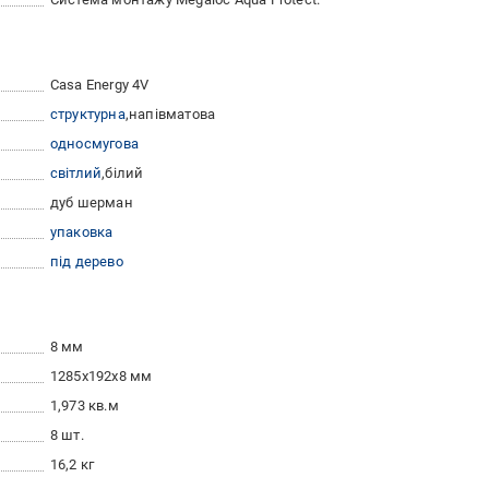
Casa Energy 4V
cтруктурна
напівматова
односмугова
світлий
білий
дуб шерман
упаковка
під дерево
8 мм
1285x192x8 мм
1,973 кв.м
8 шт.
16,2 кг