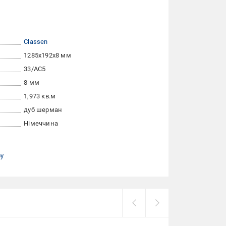
Classen
1285x192x8 мм
33/АС5
8 мм
1,973 кв.м
дуб шерман
Німеччина
ру