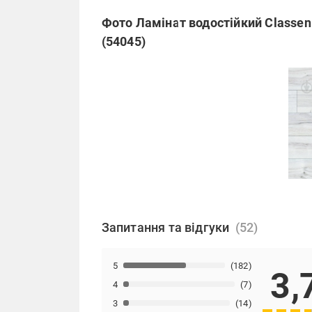
Фото Ламінат водостійкий Classen
(54045)
Запитання та відгуки
5
(182)
3,
4
(7)
3
(14)