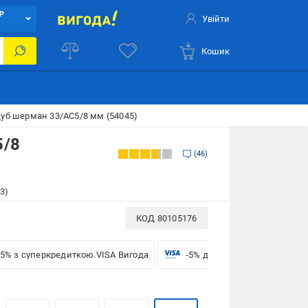
Р
Увійти
Кошик
дуб шерман 33/АС5/8 мм (54045)
5/8
46
3)
КОД
80105176
-5% з суперкредиткою VISA Вигода
-5% для бізнесу з VISA