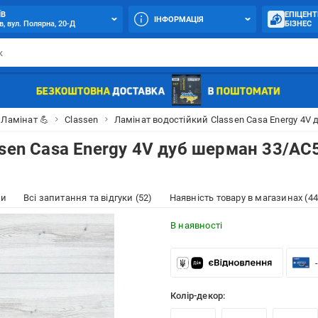
ЇВ
ЕПІЦЕНТ
ІНФОРМАЦІЯ
в, вул. Полярна, 20-Д
БІЗНЕС
Ламінат 💪
Classen
Ламінат водостійкий Classen Casa Energy 4V 
sen Casa Energy 4V дуб шерман 33/АС
ки
Всі запитання та відгуки (52)
Наявність товару в магазинах (44
В наявності
Колір-декор: