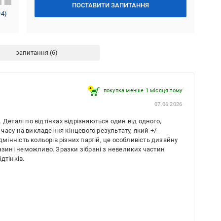
ПОСТАВИТИ ЗАПИТАННЯ
94
)
запитання
покупка менше 1 місяця томy
07.06.2026
Деталі по відтінках відрізняються один від одного,
асу на викладення кінцевого результату, який +/-
дмінність кольорів різних партій, це особливість дизайну
газині неможливо. Зразки зібрані з невеликих частин
дтінків.