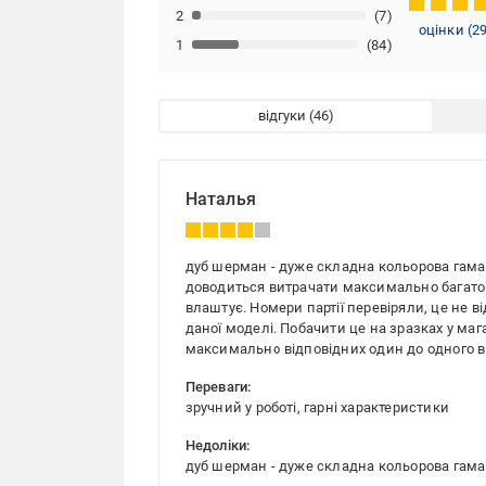
2
(7)
оцінки
(
2
1
(84)
відгуки
Наталья
дуб шерман - дуже складна кольорова гама. 
доводиться витрачати максимально багато ч
влаштує. Номери партії перевіряли, це не ві
даної моделі. Побачити це на зразках у ма
максимально відповідних один до одного ві
Переваги:
зручний у роботі, гарні характеристики
Недоліки:
дуб шерман - дуже складна кольорова гама