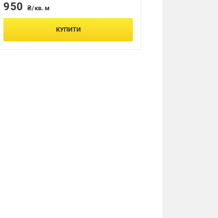
950
₴/кв. м
КУПИТИ