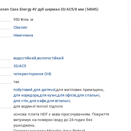
assen Casa Energy 4V дуб шерман 33/АС5/8 мм (54045)
950 ₴/кв. м
Classen
Німеччина
водостійкий
вологостійкий
33/АС5
чотиристороння (V4)
так
побутовий
для дитячої
для житлових приміщень
для коридора
для кухні
для офісів
для спальні
для стін
для кафе
для вітальні
для водяної теплої підлоги
основа: плита HDF з аква-просочуванням. Покриття
витримує на поверхні воду до 24 годин без
ушкоджень.
Система монтажу Megaloc Aqua Protect.