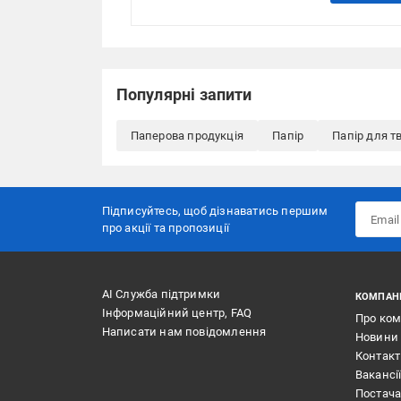
Популярні запити
Паперова продукція
Папір
Папір для т
Підписуйтесь, щоб дізнаватись першим
про акції та пропозиції
АІ Служба підтримки
КОМПАН
Інформаційний центр, FAQ
Про ко
Написати нам повідомлення
Новини
Контак
Вакансі
Постач