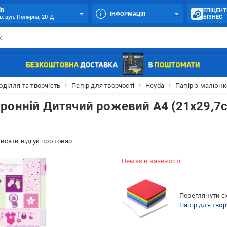
ЇВ
ЕПІЦЕНТ
ІНФОРМАЦІЯ
в, вул. Полярна, 20-Д
БІЗНЕС
оділля та творчість
Папір для творчості
Heyda
Папір з малюнк
ронній Дитячий рожевий А4 (21х29,7
исати відгук про товар
Немає в наявності
Переглянути сх
Папір для твор