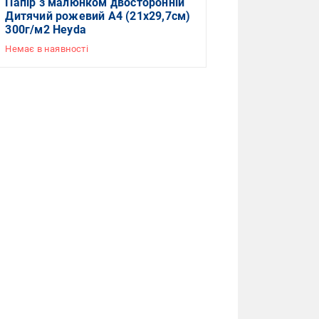
Папір з малюнком двосторонній
Дитячий рожевий А4 (21х29,7см)
300г/м2 Heyda
Немає в наявності