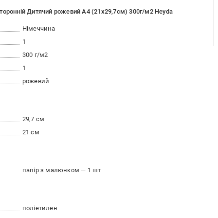
торонній Дитячий рожевий А4 (21х29,7см) 300г/м2 Heyda
Німеччина
1
300 г/м2
1
рожевий
29,7 см
21 см
папір з малюнком — 1 шт
поліетилен