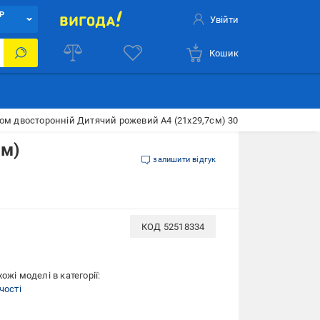
Р
Увійти
Кошик
ом двосторонній Дитячий рожевий А4 (21х29,7см) 300г/м2 Heyda
см)
залишити відгук
КОД
52518334
ожі моделі в категорії:
чості