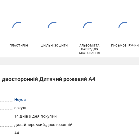
ПЛАСТИЛІН
ШКІЛЬНІ ЗОШИТИ
АЛЬБОМИ ТА
ПИСЬМОВІ РУЧКИ
ПАПІР ДЛЯ
МАЛЮВАННЯ
 двосторонній Дитячий рожевий А4
Heyda
аркуш
14 днів з дня покупки
дизайнерський
двосторонній
A4