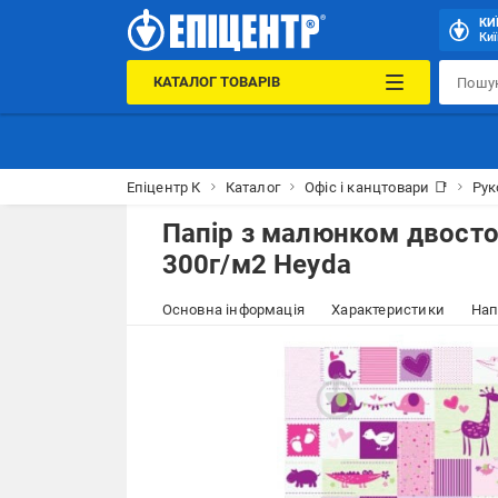
КИ
Киї
КАТАЛОГ ТОВАРІВ
Епіцентр К
Каталог
Офіс і канцтовари 📑
Рук
Папір з малюнком двосто
300г/м2 Heyda
Основна інформація
Характеристики
Нап