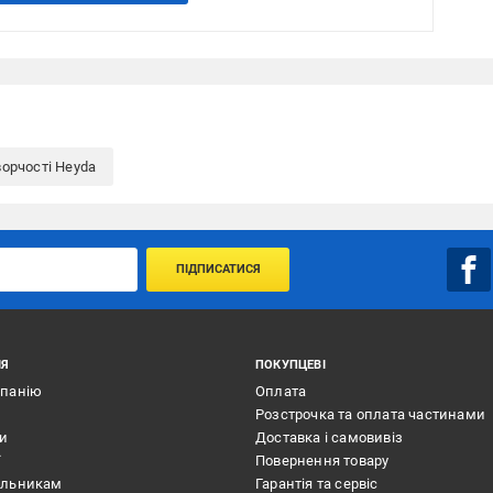
ворчості Heyda
ПІДПИСАТИСЯ
ІЯ
ПОКУПЦЕВІ
мпанію
Оплата
Розстрочка та оплата частинами
ти
Доставка і самовивіз
ї
Повернення товару
альникам
Гарантія та сервіс