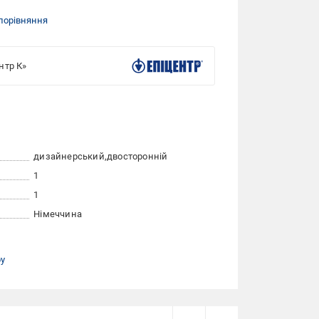
порівняння
нтр К»
дизайнерський
двосторонній
1
1
Німеччина
ру